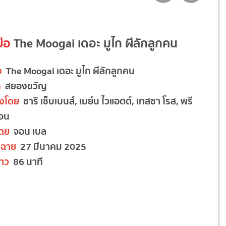
ย่อ
The Moogai เดอะ มูไก ผีลักลูกคน
อง
The Moogai เดอะ มูไก ผีลักลูกคน
ท
สยองขวัญ
งโดย
ชาริ เซ็บเบนส์, เมย์น ไวแอตต์, เทสซา โรส, พรี
แอน
โดย
จอน เบล
ฉาย
27 มีนาคม 2025
าว
86 นาที