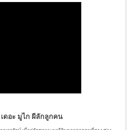
 เดอะ มูไก ผีลักลูกคน