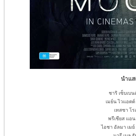
นำแส
ชาริ เซ็บเบน
เมย์น ไวแอตต์ 
เทสซา โรส
พรีเชียส แอน
ไอชา อัลมา เมย์ ร
มารี เบล ร