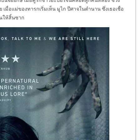
จอยักษ์ เมื่อคู่รักชาวอะบอริจินคลอดลูกคนที่สอง ช่วง
เมื่อแม่ของทารกเริ่มเห็น มูไก ปีศาจในตำนาน ซึ่งเธอเชื่อ
นให้สิ้นซาก