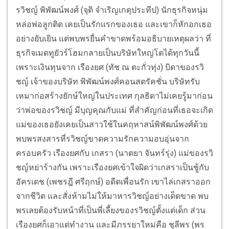
รวิชญ์ พิพัฒน์พงศ์ (จุติ จำเริญเกตุประทีป) นักธุรกิจหนุ่ม
หล่อพ่อลูกติด เคยเป็นรักแรกของเธอ และเขาก็หักอกเธอ
อย่างยับเยิน แต่พบพรยื่นคำขาดพร้อมอธิบายเหตุผลว่า ที่
ธุรกิจเมดทูยัวร์โฮมกลายเป็นบริษัทใหญ่โตได้ทุกวันนี้
เพราะเงินทุนจาก เรืองยศ (ทัช ณ ตะกั่วทุ่ง) บิดาของรวิ
ชญ์ เจ้าของบริษัท พิพัฒน์พงศ์คอนสตรัคชั่น บริษัทรับ
เหมาก่อสร้างยักษ์ใหญ่ในประเทศ กุลธิดาไม่เคยรู้มาก่อน
ว่าพ่อของรวิชญ์ มีบุญคุณกับแม่ ที่สำคัญก่อนที่เธอจะเกิด
แม่ของเธอยังเคยเป็นสาวใช้ในคฤหาสน์พิพัฒน์พงศ์ด้วย
พบพรสงสารที่รวิชญ์ขาดความรักความอบอุ่นจาก
ครอบครัว เรืองยศกับ เกสรา (นาตยา จันทร์รุ่ง) แม่ของรวิ
ชญ์หย่าร้างกัน เพราะเรืองยศเข้าใจผิดว่าเกสราเป็นชู้กับ
อัครเดช (เพชรฎี ศรีฤกษ์) อดีตเพื่อนรัก เขาไล่เกสราออก
จากชีวิต และสั่งห้ามไม่ให้มาหารวิชญ์อย่างเด็ดขาด พบ
พรเลยต้องรับหน้าที่เป็นพี่เลี้ยงของรวิชญ์ตั้งแต่เด็ก ส่วน
เรืองยศก็เอาแต่ทำงาน และมีภรรยาใหม่คือ ชุลีพร (พร