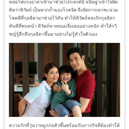
หล่อไฟแรงอาสาเข้ามาช่วยโปรเจกต์นี้ ขนิษฐาเข้าใจผิด
คิดว่าทิวัตถ์ เป็นพวกถ้ำมองโรคจิต จึงจัดการเขาซะน่วม
โชคดีที่กุลธิดามาช่วยไว้ทัน ทำให้ทิวัตถ์หลงรักกุลธิดา
ทันทีที่พบหน้า ทิวัตถ์ขายขนมจีบเธออย่างหนัก ทำให้รวิ
ชญ์รู้สึกหึงกุลธิดาขึ้นมาอย่างไม่รู้หัวใจตัวเอง
ความรักที่วุ่นวายถูกก่อตัวขึ้นพร้อมกับภารกิจที่ต้องทำให้