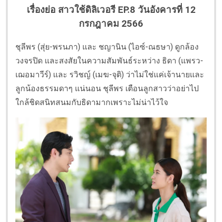
เรื่องย่อ สาวใช้ดิลิเวอรี EP.8
วันอังคารที่ 12
กรกฎาคม 2566
ชุลีพร (สุ่ย-พรนภา) และ ชญานิน (ไอซ์-ณธษา) ดูกล้อง
วงจรปิด และสงสัยในความสัมพันธ์ระหว่าง ธิดา (แพรว-
เฌอมาวีร์) และ รวิชญ์ (เมฆ-จุติ) ว่าไม่ใช่แค่เจ้านายและ
ลูกน้องธรรมดาๆ แน่นอน ชุลีพร เตือนลูกสาวว่าอย่าไป
ใกล้ชิดสนิทสนมกับธิดามากเพราะไม่น่าไว้ใจ