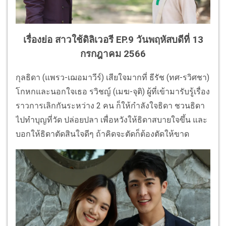
เรื่องย่อ สาวใช้ดิลิเวอรี EP.9 วันพฤหัสบดีที่ 13
กรกฎาคม 2566
กุลธิดา (แพรว-เฌอมาวีร์) เสียใจมากที่ ธีรัช (ทศ-รวิศชา)
โกหกและนอกใจเธอ รวิชญ์ (เมฆ-จุติ) ผู้ที่เข้ามารับรู้เรื่อง
ราวการเลิกกันระหว่าง 2 คน ก็ให้กำลังใจธิดา ชวนธิดา
ไปทำบุญที่วัด ปล่อยปลา เพื่อหวังให้ธิดาสบายใจขึ้น และ
บอกให้ธิดาตัดสินใจดีๆ ถ้าคิดจะตัดก็ต้องตัดให้ขาด