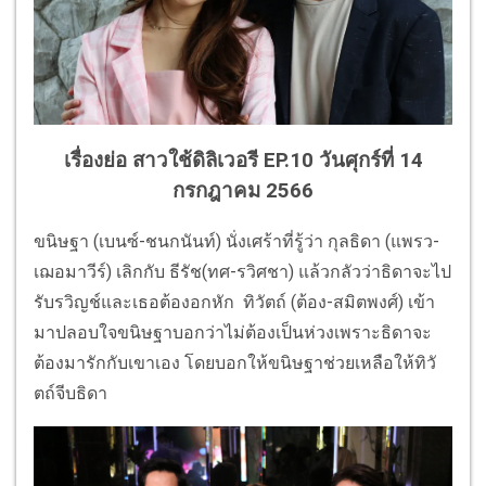
เรื่องย่อ สาวใช้ดิลิเวอรี EP.10 วันศุกร์ที่ 14
กรก
ฎา
คม 2566
ขนิษฐา (เบนซ์-ชนกนันท์) นั่งเศร้าที่รู้ว่า กุลธิดา (แพรว-
เฌอมาวีร์) เลิกกับ ธีรัช(ทศ-รวิศชา) แล้วกลัวว่าธิดาจะไป
รับรวิญช์และเธอต้องอกหัก ทิวัตถ์ (ต้อง-สมิตพงศ์) เข้า
มาปลอบใจขนิษฐาบอกว่าไม่ต้องเป็นห่วงเพราะธิดาจะ
ต้องมารักกับเขาเอง โดยบอกให้ขนิษฐาช่วยเหลือให้ทิวั
ตถ์จีบธิดา