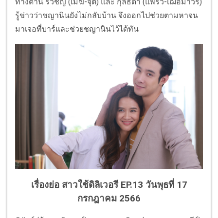
ทางด้าน รวิชญ์ (เมฆ-จุติ) และ กุลธิดา (แพรว-เฌอมาวีร์)
รู้ข่าวว่าชญานินยังไม่กลับบ้าน จึงออกไปช่วยตามหาจน
มาเจอที่บาร์และช่วยชญานินไว้ได้ทัน
เรื่องย่อ สาวใช้ดิลิเวอรี EP.13
วันพุธที่ 17
กรกฎาคม 2566