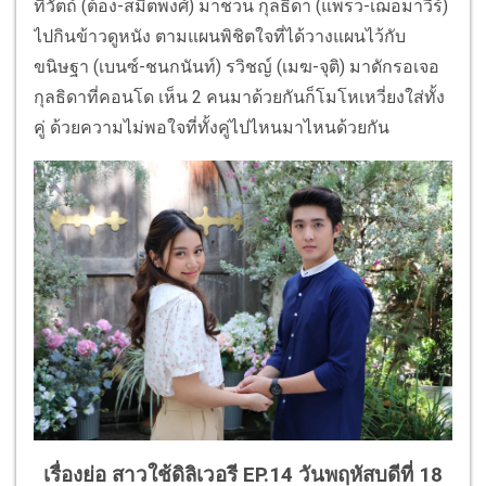
ทิวัตถ์ (ต้อง-สมิตพงศ์) มาชวน กุลธิดา (แพรว-เฌอมาวีร์)
ไปกินข้าวดูหนัง ตามแผนพิชิตใจที่ได้วางแผนไว้กับ
ขนิษฐา (เบนซ์-ชนกนันท์) รวิชญ์ (เมฆ-จุติ) มาดักรอเจอ
กุลธิดาที่คอนโด เห็น 2 คนมาด้วยกันก็โมโหเหวี่ยงใส่ทั้ง
คู่ ด้วยความไม่พอใจที่ทั้งคู่ไปไหนมาไหนด้วยกัน
เรื่องย่อ สาวใช้ดิลิเวอรี EP.14 วันพฤหัสบดีที่ 18