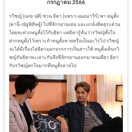
กรกฎาคม 2566
รวิชญ์ (เมฆ-จุติ) ชวน ธิดา (แพรว-เฌอมาวีร์) พา หมูตั้ง
(คานี่-ณัฐพิสิษฐ์) ไปขี่จักรยานเล่น และแกล้งติดธุระด่วน
โดยจะฝากหมูตั้งไว้กับธิดา แต่ธิดารู้ทันว่ารวิชญ์ตั้งใจ
ฝากหมูตั้งไว้เพราะถ้าหมูตั้งหายหรือเป็นอะไรไป รวิชญ์
จะได้มีเรื่องไล่ธิดาออกจากการเป็นสาวใช้ หมูตั้งเห็นรวิ
ชญ์กับธิดาทะเลาะกันจึงขี่จักรยานออกมาคนเดียว ธิดา
กับรวิชญ์ตกใจมากที่หมูตั้งหายไป