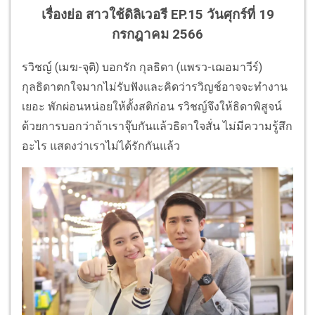
เรื่องย่อ สาวใช้ดิลิเวอรี EP.15 วันศุกร์ที่ 19
กรก
ฎา
คม 2566
รวิชญ์ (เมฆ-จุติ) บอกรัก กุลธิดา (แพรว-เฌอมาวีร์)
กุลธิดาตกใจมากไม่รับฟังและคิดว่ารวิญช์อาจจะทำงาน
เยอะ พักผ่อนหน่อยให้ตั้งสติก่อน รวิชญ์จึงให้ธิดาพิสูจน์
ด้วยการบอกว่าถ้าเราจุ๊บกันแล้วธิดาใจสั่น ไม่มีความรู้สึก
อะไร แสดงว่าเราไม่ได้รักกันแล้ว