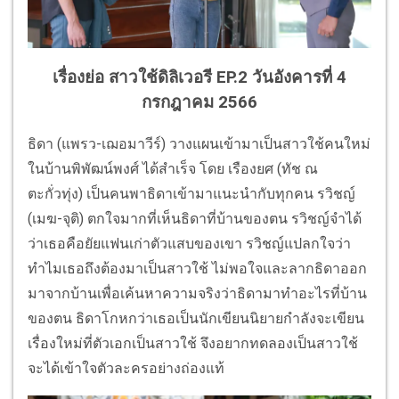
เรื่องย่อ สาวใช้ดิลิเวอรี EP.2
วันอังคารที่ 4
กรกฎาคม 2566
ธิดา (แพรว-เฌอมาวีร์) วางแผนเข้ามาเป็นสาวใช้คนใหม่
ในบ้านพิพัฒน์พงศ์ ได้สำเร็จ โดย เรืองยศ (ทัช ณ
ตะกั่วทุ่ง) เป็นคนพาธิดาเข้ามาแนะนำกับทุกคน รวิชญ์
(เมฆ-จุติ) ตกใจมากที่เห็นธิดาที่บ้านของตน รวิชญ์จำได้
ว่าเธอคือยัยแฟนเก่าตัวแสบของเขา รวิชญ์แปลกใจว่า
ทำไมเธอถึงต้องมาเป็นสาวใช้ ไม่พอใจและลากธิดาออก
มาจากบ้านเพื่อเค้นหาความจริงว่าธิดามาทำอะไรที่บ้าน
ของตน ธิดาโกหกว่าเธอเป็นนักเขียนนิยายกำลังจะเขียน
เรื่องใหม่ที่ตัวเอกเป็นสาวใช้ จึงอยากทดลองเป็นสาวใช้
จะได้เข้าใจตัวละครอย่างถ่องแท้