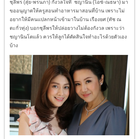
ชุลีพร (สุ่ย-พรนภา) กังวลใจที่ ชญานิน (ไอซ์-ณธษา) มา
ขออนุญาตให้ครูสอนทำอาหารมาสอนที่บ้าน เพราะไม่
อยากให้มีคนแปลกหน้าเข้ามาในบ้าน เรืองยศ (ทัช ณ
ตะกั่วทุ่ง) บอกชุลีพรให้ปล่อยวางไม่ต้องกังวล เพราะว่า
ชญานินโตแล้ว ควรให้ลูกได้ตัดสินใจทำอะไรด้วยตัวเอง
บ้าง