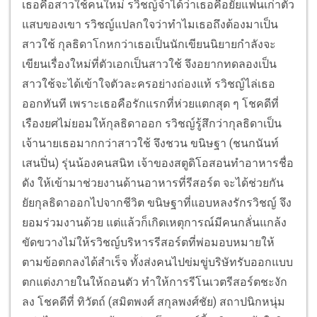
เธอคือสาวใช้คนใหม่ รวิชญ์จำได้ว่าเธอคือยัยแฟนเก่าตัว
แสบของเขา รวิชญ์แปลกใจว่าทำไมเธอถึงต้องมาเป็น
สาวใช้ กุลธิดาโกหกว่าเธอเป็นนักเขียนนิยายกำลังจะ
เขียนเรื่องใหม่ที่ตัวเอกเป็นสาวใช้ จึงอยากทดลองเป็น
สาวใช้จะได้เข้าใจตัวละครอย่างถ่องแท้ รวิชญ์ไล่เธอ
ออกทันที เพราะเธอคือรักแรกที่ห่วยแตกสุด ๆ โชคดีที่
เรืองยศไม่ยอมให้กุลธิดาออก รวิชญ์รู้สึกว่ากุลธิดาเป็น
เจ้านายเธอมากกว่าสาวใช้ จึงชวน ขนิษฐา (ชนกนันท์
เสนปิ่น) รุ่นน้องคนสนิท เจ้าของสตูดิโอสอนทำอาหารชื่อ
ดัง ให้เข้ามาช่วยงานด้านอาหารที่รีสอร์ต จะได้ช่วยกัน
ยัยกุลธิดาออกไปจากชีวิต ขนิษฐาที่แอบหลงรักรวิชญ์ จึง
ยอมร่วมงานด้วย แต่แล้วก็เกิดเหตุการณ์มีคนกลั่นแกล้ง
ขัดขวางไม่ให้รวิชญ์บริหารรีสอร์ตที่พ่อมอบหมายให้
ตามข้อตกลงได้สำเร็จ ทั้งส่งคนไปข่มขู่บริษัทรับออกแบบ
ตกแต่งภายในให้ถอนตัว ทำให้การรีโนเวตรีสอร์ตชะงัก
ลง โชคดีที่ ทิวัตถ์ (สมิตพงศ์ สกุลพงศ์ชัย) สถาปนิกหนุ่ม