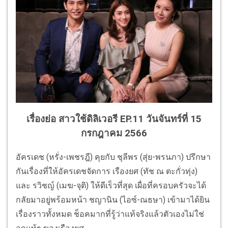
เรื่องย่อ สาวใช้ดิลิเวอรี EP.11 วันจันทร์ที่ 15
กรกฎาคม 2566
อัครเดช (หรั่ง-เพชรฎี) คุยกับ ชุลีพร (สุ่ย-พรนภา) ปรึกษา
กันเรื่องที่ให้อัครเดชจัดการ เรืองยศ (ทัช ณ ตะกั่วทุ่ง)
และ รวิชญ์ (เมฆ-จุติ) ให้ดีเร็วที่สุด เผื่อที่ครอบครัวจะได้
กลัยมาอยู่พร้อมหน้า ชญานิน (ไอซ์-ณธษา) เข้ามาได้ยิน
เรื่องราวทั้งหมด ช็อคมากที่รู้ว่าแท้จริงแล้วตัวเองไม่ใช่