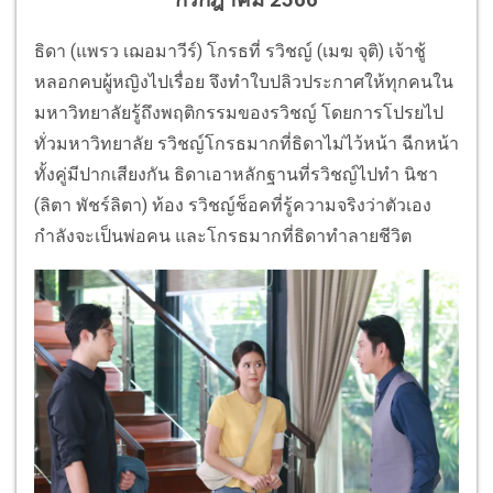
กรกฎาคม 2566
ธิดา (แพรว เฌอมาวีร์) โกรธที่ รวิชญ์ (เมฆ จุติ) เจ้าชู้
หลอกคบผู้หญิงไปเรื่อย จึงทำใบปลิวประกาศให้ทุกคนใน
มหาวิทยาลัยรู้ถึงพฤติกรรมของรวิชญ์ โดยการโปรยไป
ทั่วมหาวิทยาลัย รวิชญ์โกรธมากที่ธิดาไม่ไว้หน้า ฉีกหน้า
ทั้งคู่มีปากเสียงกัน ธิดาเอาหลักฐานที่รวิชญ์ไปทำ นิชา
(ลิตา พัชร์ลิตา) ท้อง รวิชญ์ช็อคที่รู้ความจริงว่าตัวเอง
กำลังจะเป็นพ่อคน และโกรธมากที่ธิดาทำลายชีวิต