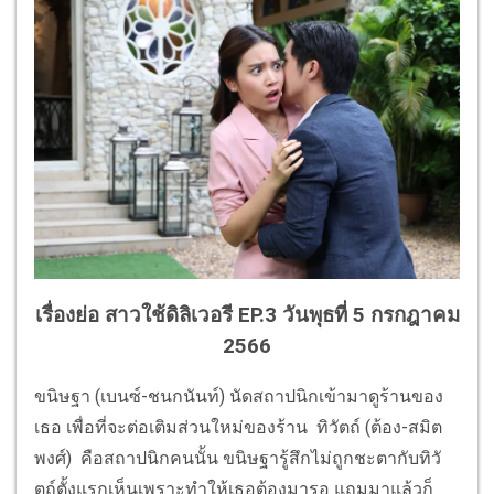
เรื่องย่อ สาวใช้ดิลิเวอรี EP.3
วันพุธที่ 5 กรกฎาคม
2566
ขนิษฐา (เบนซ์-ชนกนันท์) นัดสถาปนิกเข้ามาดูร้านของ
เธอ เพื่อที่จะต่อเติมส่วนใหม่ของร้าน ทิวัตถ์ (ต้อง-สมิต
พงศ์) คือสถาปนิกคนนั้น ขนิษฐารู้สึกไม่ถูกชะตากับทิวั
ตถ์ตั้งแรกเห็นเพราะทำให้เธอต้องมารอ แถมมาแล้วก็