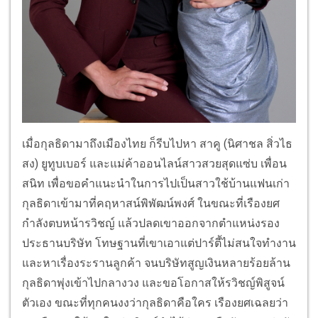
เมื่อกุลธิดามาถึงเมืองไทย ก็รีบไปหา สาคู (นิศาชล สิ่วไธ
สง) ยูทูบเบอร์ และแม่ค้าออนไลน์สาวสวยสุดแซ่บ เพื่อน
สนิท เพื่อขอคำแนะนำในการไปเป็นสาวใช้บ้านแฟนเก่า
กุลธิดาเข้ามาที่คฤหาสน์พิพัฒน์พงศ์ ในขณะที่เรืองยศ
กำลังตบหน้ารวิชญ์ แล้วปลดเขาออกจากตำแหน่งรอง
ประธานบริษัท โทษฐานที่เขาเอาแต่ปาร์ตี้ไม่สนใจทำงาน
และหาเรื่องระรานลูกค้า จนบริษัทสูญเงินหลายร้อยล้าน
กุลธิดาพุ่งเข้าไปกลางวง และขอโอกาสให้รวิชญ์พิสูจน์
ตัวเอง ขณะที่ทุกคนงงว่ากุลธิดาคือใคร เรืองยศเฉลยว่า