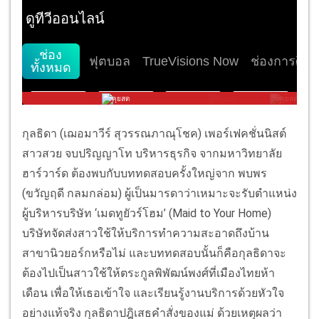
กุลธิดา (เฌอมาวีร์ สุวรรณภาณุโชค) เพอร์เฟคชั่นนิสต์
สาวสวย จบปริญญาโท บริหารธุรกิจ จากมหาวิทยาลัย
ฮาร์วาร์ด ต้องพบกับบททดสอบครั้งใหญ่จาก พบพร
(ขวัญฤดี กลมกล่อม) ผู้เป็นมารดาว่าเหมาะจะรับตำแหน่ง
ผู้บริหารบริษัท ‘เมดทูยัวร์โฮม’ (Maid to Your Home)
บริษัทจัดส่งสาวใช้ให้บริการทำความสะอาดถึงบ้าน
สาขานิวยอร์กหรือไม่ และบททดสอบนั้นก็คือกุลธิดาจะ
ต้องไปเป็นสาวใช้ให้ตระกูลพิพัฒน์พงศ์ที่เมืองไทยห้า
เดือน เพื่อให้เธอเข้าใจ และเรียนรู้งานบริการด้วยหัวใจ
อย่างแท้จริง กุลธิดาปฎิเสธคำสั่งของแม่ ด้วยเหตุผลว่า