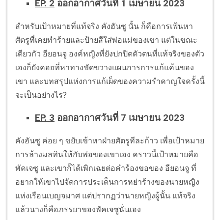
EP. 2
ออกอากาศวันที่ 1 เมษายน 2023
สำหรับเป้าหมายที่แท้จริง คังฮันซู นั้น ก็คือการเฟ้นหา
ศัตรูที่เคยทำร้ายและป้ายสีใส่พ่อแม่ของเขา แต่ในขณะ
เดียวกัว อียอนจู องค์หญิงที่ยังปกปิดตัวตนที่แท้จริงของตัว
เองก็ยังคอยที่หาทางขัดขวางแผนการการแก้แค้นของ
เขา และบทสรุปแห่งการแก้เผ็ดของความรำคาญใจครั้งนี้
จะเป็นอย่างไร?
EP. 3
ออกอากาศวันที่ 7 เมษายน 2023
คังฮันซู ค่อย ๆ ขยับเข้าหาฝ่ายศัตรูทีละก้าว เพื่อเป้าหมาย
การล้างมลทินให้กับพ่อของเขาเอง คราวนี้เป้าหมายคือ
พัคเจซู และเขาก็ได้เพิกเฉยต่อคำร้องขอของ อียอนจู ที่
อยากให้เขาไปจัดการประเด็นการหย่าร้างของนายหญิง
แห่งเรือนเบญจมาศ แต่ปรากฏว่านายหญิงผู้นั้น แท้จริง
แล้วนางก็คือภรรยาของพัคเจซูนั่นเอง