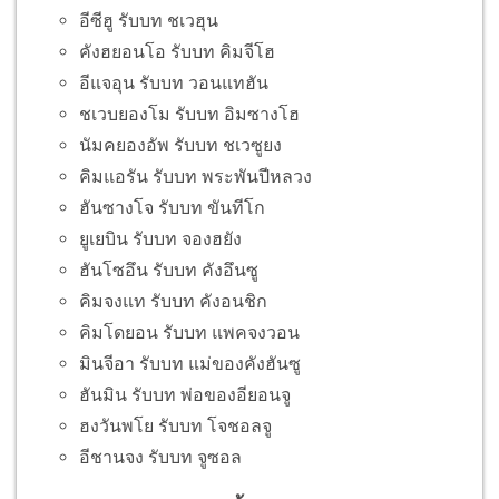
อีซีฮู รับบท ชเวฮุน
คังฮยอนโอ รับบท คิมจีโฮ
อีแจอุน รับบท วอนแทฮัน
ชเวบยองโม รับบท อิมซางโฮ
นัมคยองอัพ รับบท ชเวซูยง
คิมแอรัน รับบท พระพันปีหลวง
ฮันซางโจ รับบท ขันทีโก
ยูเยบิน รับบท จองฮยัง
ฮันโซอึน รับบท คังอึนซู
คิมจงแท รับบท คังอนชิก
คิมโดยอน รับบท แพคจงวอน
มินจีอา รับบท แม่ของคังฮันซู
ฮันมิน รับบท พ่อของอียอนจู
ฮงวันพโย รับบท โจชอลจู
อีชานจง รับบท จูซอล