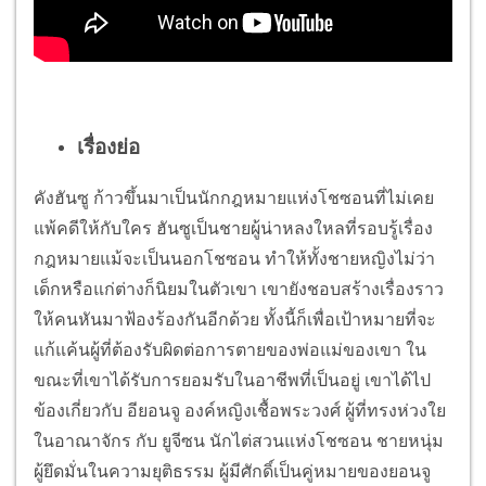
เรื่องย่อ
คังฮันซู ก้าวขึ้นมาเป็นนักกฎหมายแห่งโชซอนที่ไม่เคย
แพ้คดีให้กับใคร ฮันซูเป็นชายผู้น่าหลงใหลที่รอบรู้เรื่อง
กฎหมายแม้จะเป็นนอกโชซอน ทำให้ทั้งชายหญิงไม่ว่า
เด็กหรือแก่ต่างก็นิยมในตัวเขา เขายังชอบสร้างเรื่องราว
ให้คนหันมาฟ้องร้องกันอีกด้วย ทั้งนี้ก็เพื่อเป้าหมายที่จะ
แก้แค้นผู้ที่ต้องรับผิดต่อการตายของพ่อแม่ของเขา ใน
ขณะที่เขาได้รับการยอมรับในอาชีพที่เป็นอยู่ เขาได้ไป
ข้องเกี่ยวกับ อียอนจู องค์หญิงเชื้อพระวงศ์ ผู้ที่ทรงห่วงใย
ในอาณาจักร กับ ยูจีซน นักไต่สวนแห่งโชซอน ชายหนุ่ม
ผู้ยึดมั่นในความยุติธรรม ผู้มีศักดิ์เป็นคู่หมายของยอนจู