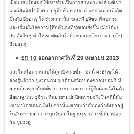
เยี่ยมและร้องขอให้เขาช่วยเป็นการส่วนพระองค์ แต่เขา
เองก็สัมผัสได้ถึงความรู้สึกที่ว่างเปล่าเป็นอย่างมากที่เกิด
ขึ้นกับ อียอนจู ในช่วงเวลานั้น ขณะที่ ยูจีซน ที่ทบทวน
และเริ่มมั่นใจความรู้สึกตัวเองที่ชัดเจนยิ่งขึ้น เมื่อได้พบ
กับ คังอึนซู ทำให้เขาตัดสินใจที่จะบอกอะไรบางอย่างไป
ถึงยอนจู
EP. 10
ออกอากาศวันที่ 29 เมษายน 2023
และในเมื่อความลับได้ถูกเปิดเผยขึ้น... บัดนี้ คังฮันซู ได้
ล่วงรู้แล้วว่า ชุงวอนกน ญาติคนสนิทของควอนชอมจี มี
ส่วนเกี่ยวข้องกับคดีฆาตกรรม และเขาก็รู้สึกผิดหวังในตัว
อียอนจู และ ยูจีซน ที่พยายามปกปิดความจริงในคดีนี้กับ
เขามาโดยเสมอ ยิ่งไปกว่านั้นเขาพบว่าตัวเองกำลังตกอยู่
ในอันตรายจากการถูกจับกุมในฐานะฆาตกรที่เกี่ยวข้อง
กับ ชูยองอู