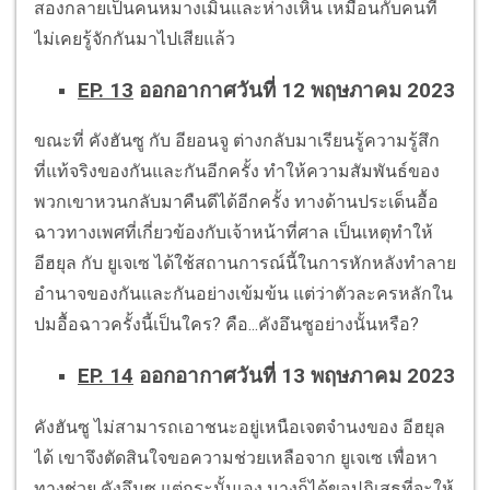
สองกลายเป็นคนหมางเมินและห่างเหิน เหมือนกับคนที่
ไม่เคยรู้จักกันมาไปเสียแล้ว
EP. 13
ออกอากาศวันที่ 12 พฤษภาคม 2023
ขณะที่ คังฮันซู กับ อียอนจู ต่างกลับมาเรียนรู้ความรู้สึก
ที่แท้จริงของกันและกันอีกครั้ง ทำให้ความสัมพันธ์ของ
พวกเขาหวนกลับมาคืนดีได้อีกครั้ง ทางด้านประเด็นอื้อ
ฉาวทางเพศที่เกี่ยวข้องกับเจ้าหน้าที่ศาล เป็นเหตุทำให้
อีฮยุล กับ ยูเจเซ ได้ใช้สถานการณ์นี้ในการหักหลังทำลาย
อำนาจของกันและกันอย่างเข้มข้น แต่ว่าตัวละครหลักใน
ปมอื้อฉาวครั้งนี้เป็นใคร? คือ...คังอึนซูอย่างนั้นหรือ?
EP. 14
ออกอากาศวันที่ 13 พฤษภาคม 2023
คังฮันซู ไม่สามารถเอาชนะอยู่เหนือเจตจำนงของ อีฮยุล
ได้ เขาจึงตัดสินใจขอความช่วยเหลือจาก ยูเจเซ เพื่อหา
ทางช่วย คังอึนซู แต่กระนั้นเอง นางก็ได้ขอปฏิเสธที่จะให้