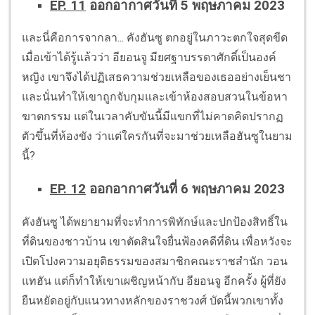
EP. 11
ออกอากาศวันที่ 5 พฤษภาคม 2023
และนี่คือการจากลา... คังฮันซู ตกอยู่ในภาวะตกใจสุดขีด
เมื่อเข้าได้รู้แล้วว่า อียอนจู มียศฐาบรรดาศักดิ์เป็นองค์
หญิง เขาจึงได้ปฏิเสธความช่วยเหลือของเธออย่างเย็นชา
และนั่นทำให้เขาถูกจับกุมและเข้าห้องสอบสวนในข้อหา
ฆาตกรรม แต่ในเวลาคับขันนี้มีแขกที่ไม่คาดคิดปรากฏ
ตัวขึ้นที่ห้องขัง ว่าแต่ใครกันที่จะมาช่วยเหลือฮันซูในยาม
นี้?
EP. 12
ออกอากาศวันที่ 6 พฤษภาคม 2023
คังฮันซู ได้พยายามที่จะทำการพิทักษ์และปกป้องสิทธิ์ใน
ที่ดินของชาวบ้าน เขาตัดสินใจยื่นฟ้องคดีที่ดิน เพื่อหวังจะ
เปิดโปงความอยุติธรรมของสมาชิกคณะราชสำนัก วอน
แทฮัน แต่ก็ทำให้เขาเผชิญหน้ากับ อียอนจู อีกครั้ง ผู้ที่ยัง
ยืนหยัดอยู่กับแนวทางหลักของราชวงศ์ บัดนี้พวกเขาทั้ง