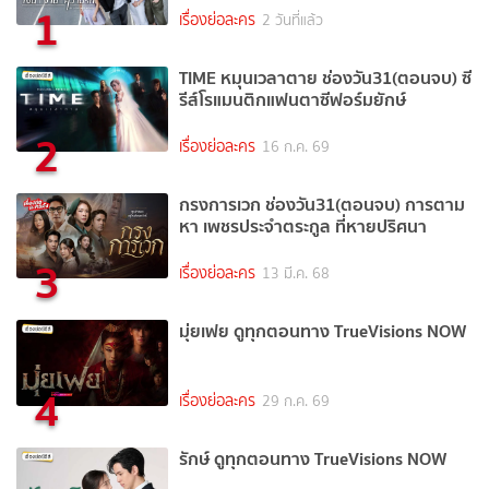
1
เรื่องย่อละคร
2 วันที่แล้ว
TIME หมุนเวลาตาย ช่องวัน31(ตอนจบ) ซี
รีส์โรแมนติกแฟนตาซีฟอร์มยักษ์
2
เรื่องย่อละคร
16 ก.ค. 69
กรงการเวก ช่องวัน31(ตอนจบ) การตาม
หา เพชรประจำตระกูล ที่หายปริศนา
3
เรื่องย่อละคร
13 มี.ค. 68
มุ่ยเฟย ดูทุกตอนทาง TrueVisions NOW
4
เรื่องย่อละคร
29 ก.ค. 69
รักษ์ ดูทุกตอนทาง TrueVisions NOW