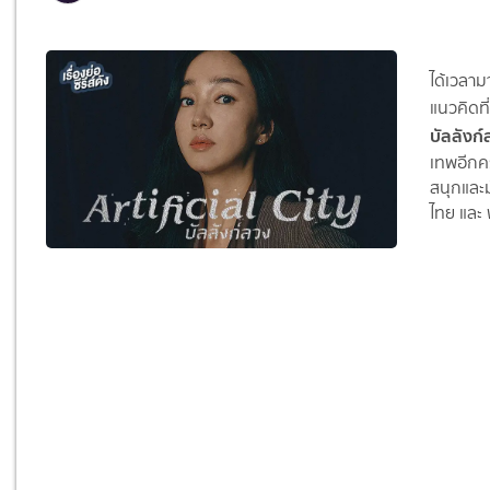
ได้เวลา
แนวคิดที่
บัลลังก
เทพอีกคร
สนุกและมั
ไทย และ 