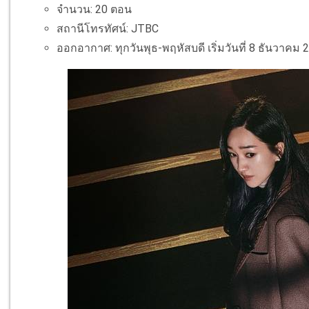
จำนวน: 20 ตอน
สถานีโทรทัศน์: JTBC
ออกอากาศ: ทุกวันพุธ-พฤหัสบดี เริ่มวันที่ 8 ธันวาคม 