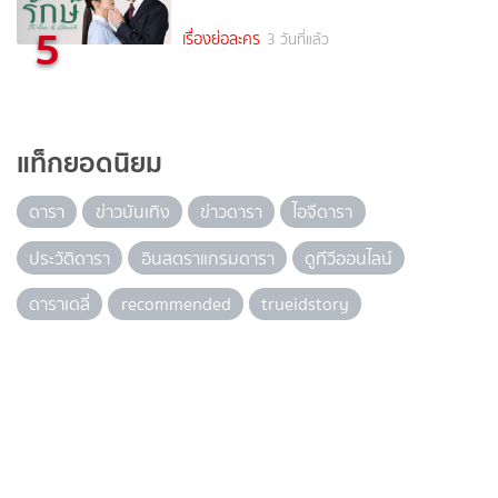
5
เรื่องย่อละคร
3 วันที่แล้ว
แท็กยอดนิยม
ดารา
ข่าวบันเทิง
ข่าวดารา
ไอจีดารา
ประวัติดารา
อินสตราแกรมดารา
ดูทีวีออนไลน์
ดาราเดลี่
recommended
trueidstory