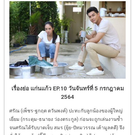
เรื่องย่อ แก่นแก้ว EP.10 วันจันทร์ที่ 5 กรกฎาคม
2564
ศรัณ (เพ็ชร-ฐกฤต ตวันพงค์) ปะทะกับลูกน้องของผู้ใหญ่
เยี่ยม (กระดุม-ธนายง ว่องตระกูล) ก่อนจะถูกเล่นงานซ้ำ
จนศรัณได้รับบาดเจ็บ สมร (ยุ้ย-ปัทมวรรณ เค้ามูลคดี) จึง