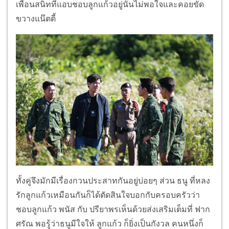
เพื่อนสนิทที่แอบชอบลูกแก้วอยู่นั้นไม่พอใจและคอยขัด
ขวางแน๊ตตี้
ทั้งคู่จึงมักมีเรื่องกวนประสาทกันอยู่บ่อยๆ ส่วน ธนู ที่หลง
รักลูกแก้วเหมือนกันก็ได้ตัดสินใจบอกกับครอบครัวว่า
ชอบลูกแก้ว พนัส กับ ปรียาพรเห็นด้วยส่งเสริมเต็มที่ ฟาก
ศรัณ พอรู้ว่าธนูมีใจให้ ลูกแก้ว ก็ยิ่งเป็นกังวล คนหนึ่งก็