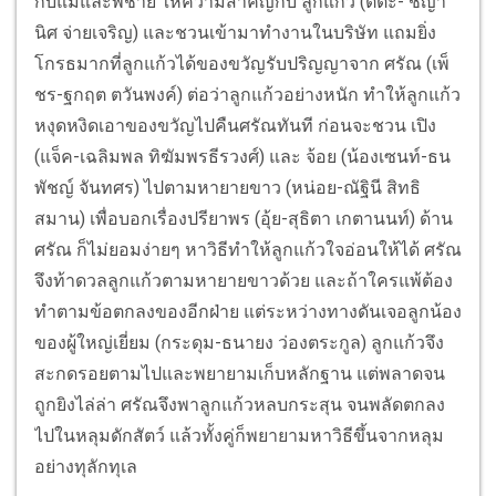
กับแม่และพี่ชาย ให้ความสำคัญกับ ลูกแก้ว (ติ๊ต๊ะ- ชญา
นิศ จ่ายเจริญ) และชวนเข้ามาทำงานในบริษัท แถมยิ่ง
โกรธมากที่ลูกแก้วได้ของขวัญรับปริญญาจาก ศรัณ (เพ็
ชร-ฐกฤต ตวันพงค์) ต่อว่าลูกแก้วอย่างหนัก ทำให้ลูกแก้ว
หงุดหงิดเอาของขวัญไปคืนศรัณทันที ก่อนจะชวน เปิง
(แจ็ค-เฉลิมพล ทิฆัมพรธีรวงศ์) และ จ้อย (น้องเซนท์-ธน
พัชญ์ จันทศร) ไปตามหายายขาว (หน่อย-ณัฐินี สิทธิ
สมาน) เพื่อบอกเรื่องปรียาพร (อุ้ย-สุธิตา เกตานนท์) ด้าน
ศรัณ ก็ไม่ยอมง่ายๆ หาวิธีทำให้ลูกแก้วใจอ่อนให้ได้ ศรัณ
จึงท้าดวลลูกแก้วตามหายายขาวด้วย และถ้าใครแพ้ต้อง
ทำตามข้อตกลงของอีกฝ่าย แต่ระหว่างทางดันเจอลูกน้อง
ของผู้ใหญ่เยี่ยม (กระดุม-ธนายง ว่องตระกูล) ลูกแก้วจึง
สะกดรอยตามไปและพยายามเก็บหลักฐาน แต่พลาดจน
ถูกยิงไล่ล่า ศรัณจึงพาลูกแก้วหลบกระสุน จนพลัดตกลง
ไปในหลุมดักสัตว์ แล้วทั้งคู่ก็พยายามหาวิธีขึ้นจากหลุม
อย่างทุลักทุเล