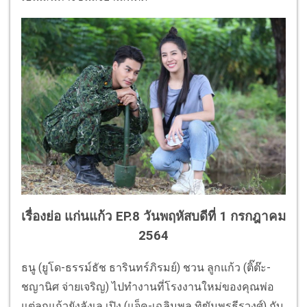
เรื่องย่อ แก่นแก้ว EP.8 วันพฤหัสบดีที่ 1 กรกฎาคม
2564
ธนู (ยูโด-ธรรม์ธัช ธารินทร์ภิรมย์) ชวน ลูกแก้ว (ติ๊ต๊ะ-
ชญานิศ จ่ายเจริญ) ไปทำงานที่โรงงานใหม่ของคุณพ่อ
แต่ลูกแก้วยังลังเล เปิง (แจ็ค-เฉลิมพล ทิฆัมพรธีรวงศ์) กับ