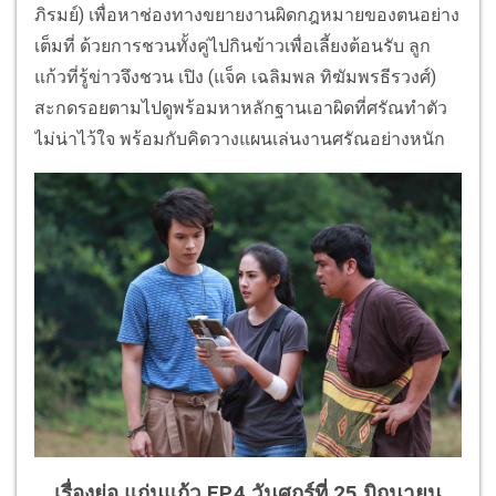
ภิรมย์) เพื่อหาช่องทางขยายงานผิดกฎหมายของตนอย่าง
เต็มที่ ด้วยการชวนทั้งคู่ไปกินข้าวเพื่อเลี้ยงต้อนรับ ลูก
แก้วที่รู้ข่าวจึงชวน เปิง (แจ็ค เฉลิมพล ทิฆัมพรธีรวงศ์)
สะกดรอยตามไปดูพร้อมหาหลักฐานเอาผิดที่ศรัณทำตัว
ไม่น่าไว้ใจ พร้อมกับคิดวางแผนเล่นงานศรัณอย่างหนัก
เรื่องย่อ แก่นแก้ว EP.4 วันศุกร์ที่ 25 มิถุนายน