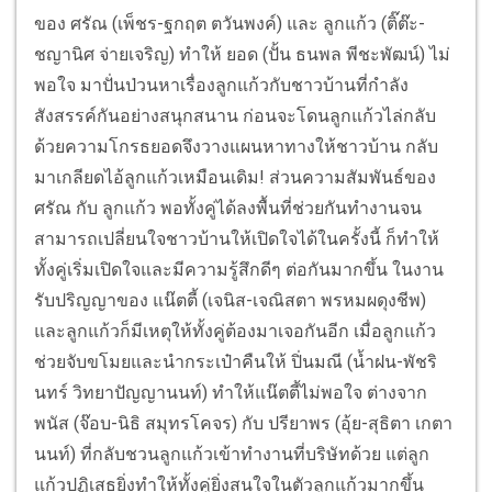
ของ ศรัณ (เพ็ชร-ฐกฤต ตวันพงค์) และ ลูกแก้ว (ติ๊ต๊ะ-
ชญานิศ จ่ายเจริญ) ทำให้ ยอด (ปั้น ธนพล พีชะพัฒน์) ไม่
พอใจ มาปั่นป่วนหาเรื่องลูกแก้วกับชาวบ้านที่กำลัง
สังสรรค์กันอย่างสนุกสนาน ก่อนจะโดนลูกแก้วไล่กลับ
ด้วยความโกรธยอดจึงวางแผนหาทางให้ชาวบ้าน กลับ
มาเกลียดไอ้ลูกแก้วเหมือนเดิม! ส่วนความสัมพันธ์ของ
ศรัณ กับ ลูกแก้ว พอทั้งคู่ได้ลงพื้นที่ช่วยกันทำงานจน
สามารถเปลี่ยนใจชาวบ้านให้เปิดใจได้ในครั้งนี้ ก็ทำให้
ทั้งคู่เริ่มเปิดใจและมีความรู้สึกดีๆ ต่อกันมากขึ้น ในงาน
รับปริญญาของ แน๊ตตี้ (เจนิส-เจณิสตา พรหมผดุงชีพ)
และลูกแก้วก็มีเหตุให้ทั้งคู่ต้องมาเจอกันอีก เมื่อลูกแก้ว
ช่วยจับขโมยและนำกระเป๋าคืนให้ ปิ่นมณี (น้ำฝน-พัชริ
นทร์ วิทยาปัญญานนท์) ทำให้แน๊ตตี้ไม่พอใจ ต่างจาก
พนัส (จ๊อบ-นิธิ สมุทรโคจร) กับ ปรียาพร (อุ้ย-สุธิตา เกตา
นนท์) ที่กลับชวนลูกแก้วเข้าทำงานที่บริษัทด้วย แต่ลูก
แก้วปฏิเสธยิ่งทำให้ทั้งคู่ยิ่งสนใจในตัวลูกแก้วมากขึ้น