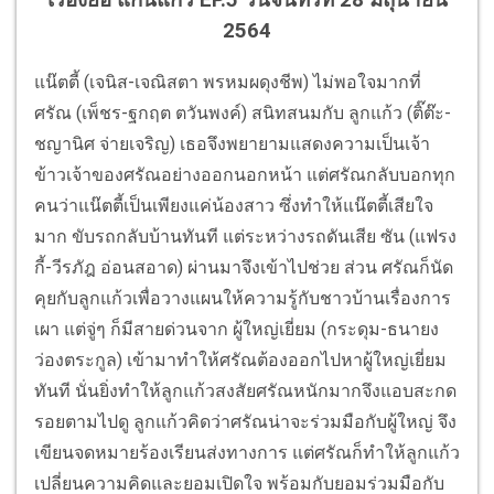
เรื่องย่อ แก่นแก้ว EP.5 วันจันทร์ที่ 28 มิถุนายน
2564
แน๊ตตี้ (เจนิส-เจณิสตา พรหมผดุงชีพ) ไม่พอใจมากที่
ศรัณ (เพ็ชร-ฐกฤต ตวันพงค์) สนิทสนมกับ ลูกแก้ว (ติ๊ต๊ะ-
ชญานิศ จ่ายเจริญ) เธอจึงพยายามแสดงความเป็นเจ้า
ข้าวเจ้าของศรัณอย่างออกนอกหน้า แต่ศรัณกลับบอกทุก
คนว่าแน๊ตตี้เป็นเพียงแค่น้องสาว ซึ่งทำให้แน๊ตตี้เสียใจ
มาก ขับรถกลับบ้านทันที แต่ระหว่างรถดันเสีย ซัน (แฟรง
กี้-วีรภัฎ อ่อนสอาด) ผ่านมาจึงเข้าไปช่วย ส่วน ศรัณก็นัด
คุยกับลูกแก้วเพื่อวางแผนให้ความรู้กับชาวบ้านเรื่องการ
เผา แต่จู่ๆ ก็มีสายด่วนจาก ผู้ใหญ่เยี่ยม (กระดุม-ธนายง
ว่องตระกูล) เข้ามาทำให้ศรัณต้องออกไปหาผู้ใหญ่เยี่ยม
ทันที นั่นยิ่งทำให้ลูกแก้วสงสัยศรัณหนักมากจึงแอบสะกด
รอยตามไปดู ลูกแก้วคิดว่าศรัณน่าจะร่วมมือกับผู้ใหญ่ จึง
เขียนจดหมายร้องเรียนส่งทางการ แต่ศรัณก็ทำให้ลูกแก้ว
เปลี่ยนความคิดและยอมเปิดใจ พร้อมกับยอมร่วมมือกับ