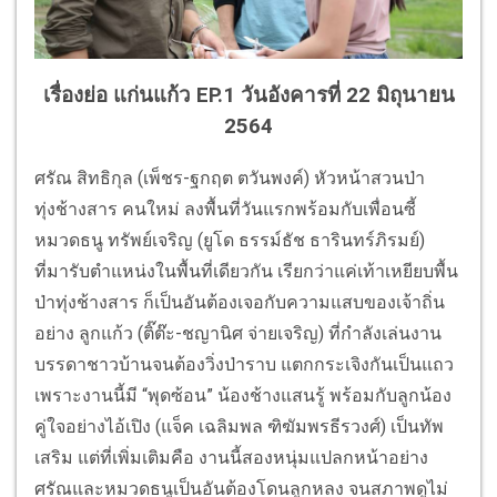
เรื่องย่อ แก่นแก้ว EP.1 วันอังคารที่ 22 มิถุนายน
2564
ศรัณ สิทธิกุล (เพ็ชร-ฐกฤต ตวันพงค์) หัวหน้าสวนป่า
ทุ่งช้างสาร คนใหม่ ลงพื้นที่วันแรกพร้อมกับเพื่อนซี้
หมวดธนู ทรัพย์เจริญ (ยูโด ธรรม์ธัช ธารินทร์ภิรมย์)
ที่มารับตำแหน่งในพื้นที่เดียวกัน เรียกว่าแค่เท้าเหยียบพื้น
ป่าทุ่งช้างสาร ก็เป็นอันต้องเจอกับความแสบของเจ้าถิ่น
อย่าง ลูกแก้ว (ติ๊ต๊ะ-ชญานิศ จ่ายเจริญ) ที่กำลังเล่นงาน
บรรดาชาวบ้านจนต้องวิ่งป่าราบ แตกกระเจิงกันเป็นแถว
เพราะงานนี้มี “พุดซ้อน” น้องช้างแสนรู้ พร้อมกับลูกน้อง
คู่ใจอย่างไอ้เปิง (แจ็ค เฉลิมพล ฑิฆัมพรธีรวงศ์) เป็นทัพ
เสริม แต่ที่เพิ่มเติมคือ งานนี้สองหนุ่มแปลกหน้าอย่าง
ศรัณและหมวดธนูเป็นอันต้องโดนลูกหลง จนสภาพดูไม่