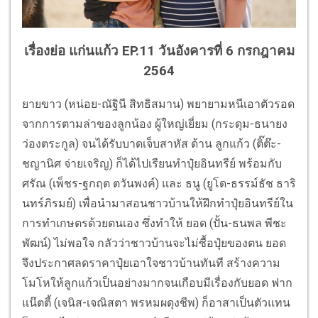
เรื่องย่อ แก่นแก้ว EP.11 วันอังคารที่ 6 กรกฎาคม
2564
ยายขาว (หน่อย-ณัฐินี สิทธิสมาน) พยายามหนีเอาตัวรอด
จากการตามล่าของลูกน้อง ผู้ใหญ่เยี่ยม (กระดุม-ธนายง
ว่องตระกูล) จนได้รับบาดเจ็บสาหัส ด้าน ลูกแก้ว (ติ๊ต๊ะ-
ชญานิศ จ่ายเจริญ) ก็ได้ไปเรียนทำปุ๋ยอินทรีย์ พร้อมกับ
ศรัณ (เพ็ชร-ฐกฤต ตวันพงค์) และ ธนู (ยูโด-ธรรม์ธัช ธาริ
นทร์ภิรมย์) เพื่อนำมาสอนชาวบ้านให้ฝึกทำปุ๋ยอินทรีย์ใน
การทำเกษตรด้วยตนเอง ซึ่งทำให้ ยอด (ปั้น-ธนพล พีชะ
พัฒน์) ไม่พอใจ กลัวว่าชาวบ้านจะไม่ซื้อปุ๋ยของตน ยอด
จึงประกาศลดราคาปุ๋ยเอาใจชาวบ้านทันที สร้างความ
โมโหให้ลูกแก้วเป็นอย่างมากจนเกือบมีเรื่องกับยอด ฟาก
แน๊ตตี้ (เจนิส-เจณิสตา พรหมผดุงชีพ) ก็อาสาเป็นตัวแทน