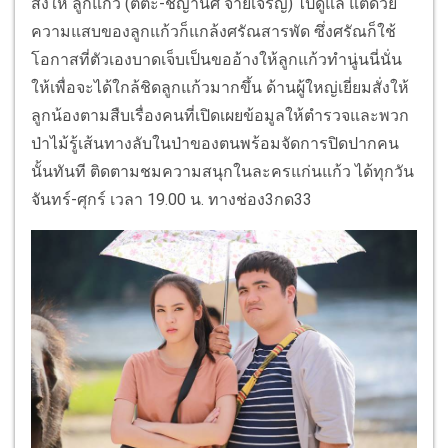
สั่งให้ ลูกแก้ว (ติ๊ต๊ะ-ชญานิศ จ่ายเจริญ) ไปดูแล แต่ด้วย
ความแสบของลูกแก้วก็แกล้งศรัณสารพัด ซึ่งศรัณก็ใช้
โอกาสที่ตัวเองบาดเจ็บเป็นขออ้างให้ลูกแก้วทำนู่นนี่นั่น
ให้เพื่อจะได้ใกล้ชิดลูกแก้วมากขึ้น ด้านผู้ใหญ่เยี่ยมสั่งให้
ลูกน้องตามสืบเรื่องคนที่เปิดเผยข้อมูลให้ตำรวจและพวก
ป่าไม้รู้เส้นทางลับในป่าของตนพร้อมจัดการปิดปากคน
นั้นทันที ติดตามชมความสนุกในละครแก่นแก้ว ได้ทุกวัน
จันทร์-ศุกร์ เวลา 19.00 น. ทางช่อง3กด33