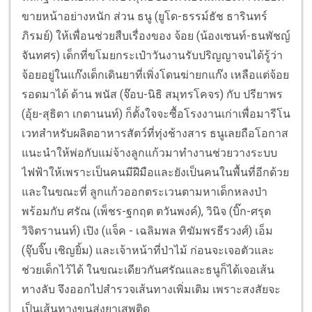
ขายหน้าอย่างหนัก ส่วน ธนู (ยูโด-ธรรม์ธัช ธารินทร์
ภิรมย์) ให้เพื่อนช่วยสืบเรื่องของ จ้อย (น้องเซนท์-ธนพัชญ์
จันทศร) เด็กที่ขโมยกระเป๋าวันงานรับปริญญาจนได้รู้ว่า
จ้อยอยู่ในแก๊งเด็กเดินยาที่เพิ่งโดนฆ่ายกแก๊ง เหลือแต่จ้อย
รอดมาได้ ด้าน พนัส (จ๊อบ-นิธิ สมุทรโคจร) กับ ปรียาพร
(อุ้ย-สุธิตา เกตานนท์) ก็ตั้งใจจะซื้อโรงงานเก่าเพื่อมารีโน
เวทสำหรับผลิตอาหารสัตว์ที่ทุ่งช้างสาร ธนูเลยถือโอกาส
แนะนำให้พ่อกับแม่จ้างลูกแก้วมาทำงานช่วยวางระบบ
ไฟฟ้าให้เพราะเป็นคนมีฝีมือและยังเป็นคนในพื้นที่อีกด้วย
และในขณะที่ ลูกแก้วออกตระเวนตามหาเด็กหลงป่า
พร้อมกับ ศรัณ (เพ็ชร-ฐกฤต ตวันพงค์), วินิจ (บิ๊ก-ศรุต
วิจิตรานนท์) เปิง (แจ็ค - เฉลิมพล ทิฆัมพรธีรวงศ์) เอ็ม
(จุ๊บจิ๊บ เชิญยิ้ม) และเจ้าหน้าที่ป่าไม้ ก่อนจะเจอตัวและ
ช่วยเด็กไว้ได้ ในขณะเดียวกันศรัณและธนูก็ได้เจอเส้น
ทางลับ จึงออกไปสำรวจเส้นทางเพิ่มเติม เพราะสงสัยจะ
เป็นเส้นทางขนส่งยาเสพติด