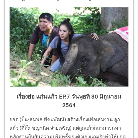
เรื่องย่อ แก่นแก้ว EP.7 วันพุธที่ 30 มิถุนายน
2564
ยอด (ปั้น-ธนพล พีชะพัฒน์) สร้างเรื่องเพื่อเล่นงาน ลูก
แก้ว (ติ๊ต๊ะ-ชญานิศ จ่ายเจริญ) แต่ลูกแก้วก็สามารถหา
หลักฐานยืนยันความบริสุทธิ์ของตัวเองแถมยังทำให้ยอด