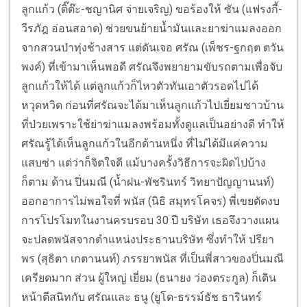
ลูกแก้ว (ติ๊ต๊ะ-ชญานิศ จ่ายเจริญ) ขอร้องให้ ซัน (แฟรงกี้-
วีรภัฎ อ่อนสอาด) ช่วยขนย้ายน้ำมันและยาฆ่าแมลงออก
จากสวนป่าทุ่งช้างสาร แต่ดันเจอ ศรัณ (เพ็ชร-ฐกฤต ตวัน
พงค์) ที่เข้ามาเห็นพอดี ศรัณจึงพยายามขับรถตามเพื่อจับ
ลูกแก้วให้ได้ แต่ลูกแก้วก็ไหวตัวทันเอาตัวรอดไปได้
หวุดหวิด ก่อนที่ศรัณจะได้มาเห็นลูกแก้วไปเยี่ยมชาวบ้าน
ที่ป่วยเพราะใช้ย่าฆ่าแมลงพร้อมทั้งดูแลเป็นอย่างดี ทำให้
ศรัณรู้ได้เห็นลูกแก้วในอีกด้านหนึ่ง ที่ไม่ได้มีแค่ความ
แสบซ่า แต่ว่าก็จิตใจดี แม้บางครั้งวิธีการจะผิดไปบ้าง
ก็ตาม ด้าน ปิ่นมณี (น้ำฝน-พัชรินทร์ วิทยาปัญญานนท์)
ออกอาการไม่พอใจที่ พนัส (นิธิ สมุทรโคจร) พี่เขยตัดงบ
การโปรโมทในงานครบรอบ 30 ปี บริษัท เธอจึงวางแผน
จะปลดพนัสจากตำแหน่งประธานบริษัท ซึ่งทำให้ ปรียา
พร (สุธิตา เกตานนท์) ภรรยาพนัส ที่เป็นพี่สาวของปิ่นมณี
เครียดมาก ส่วน ผู้ใหญ่ เยี่ยม (ธนายง ว่องตระกูล) ก็เดิน
หน้าตีสนิทกับ ศรัณและ ธนู (ยูโด-ธรรม์ธัช ธารินทร์