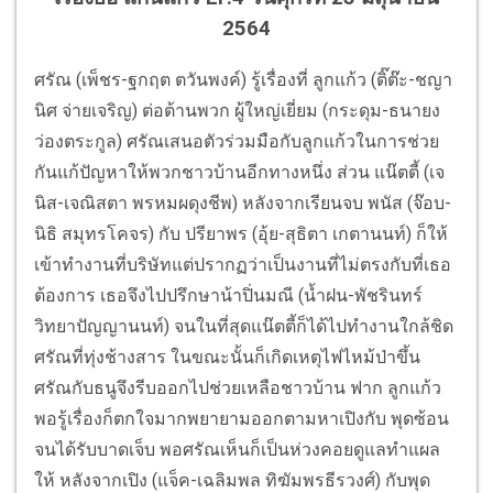
2564
ศรัณ (เพ็ชร-ฐกฤต ตวันพงค์) รู้เรื่องที่ ลูกแก้ว (ติ๊ต๊ะ-ชญา
นิศ จ่ายเจริญ) ต่อต้านพวก ผู้ใหญ่เยี่ยม (กระดุม-ธนายง
ว่องตระกูล) ศรัณเสนอตัวร่วมมือกับลูกแก้วในการช่วย
กันแก้ปัญหาให้พวกชาวบ้านอีกทางหนึ่ง ส่วน แน๊ตตี้ (เจ
นิส-เจณิสตา พรหมผดุงชีพ) หลังจากเรียนจบ พนัส (จ๊อบ-
นิธิ สมุทรโคจร) กับ ปรียาพร (อุ้ย-สุธิตา เกตานนท์) ก็ให้
เข้าทำงานที่บริษัทแต่ปรากฏว่าเป็นงานที่ไม่ตรงกับที่เธอ
ต้องการ เธอจึงไปปรึกษาน้าปิ่นมณี (น้ำฝน-พัชรินทร์
วิทยาปัญญานนท์) จนในที่สุดแน๊ตตี้ก็ได้ไปทำงานใกล้ชิด
ศรัณที่ทุ่งช้างสาร ในขณะนั้นก็เกิดเหตุไฟไหม้ป่าขึ้น
ศรัณกับธนูจึงรีบออกไปช่วยเหลือชาวบ้าน ฟาก ลูกแก้ว
พอรู้เรื่องก็ตกใจมากพยายามออกตามหาเปิงกับ พุดซ้อน
จนได้รับบาดเจ็บ พอศรัณเห็นก็เป็นห่วงคอยดูแลทำแผล
ให้ หลังจากเปิง (แจ็ค-เฉลิมพล ทิฆัมพรธีรวงศ์) กับพุด