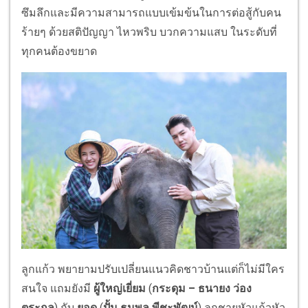
ซึมลึกและมีความสามารถแบบเข้มข้นในการต่อสู้กับคน
ร้ายๆ ด้วยสติปัญญา ไหวพริบ บวกความแสบ ในระดับที่
ทุกคนต้องขยาด
ลูกแก้ว พยายามปรับเปลี่ยนแนวคิดชาวบ้านแต่ก็ไม่มีใคร
สนใจ แถมยังมี
ผู้ใหญ่เยี่ยม
(
กระดุม – ธนายง ว่อง
ตระกูล
) กับ
ยอด
(
ปั้น
ธนพล พีชะพัฒน์
) ลูกชายหัวแก้วหัว