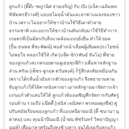
ลูกแก้ว (ติ๊ต๊ะ-ชญานิศ จ่ายเจริญ) กับ เปิง (แจ็ค-เฉลิมพล
ทิฆัมพรธีรวงศ์) แอบขโมยน้ำมันและยาฆ่าแมลงของชาว
บ้าน เพราะไม่อยากให้ชาวบ้านใช้วิธีเผาทำลาย
ธรรมชาติ และอยากให้ชาวบ้านหันกลับมาใช้วิธีทำการ
เกษตรที่เป็นมิตรกับสิ่งแวดล้อมแบบยั่งยืน ทำให้ ยอด
(ปั้น-ธนพล พีชะพัฒน์) พ่อค้าหน้าเลือดผู้เสียผลประโยชน์
ไม่พอใจ หลอกใช้ให้ เกิด (แจ๊ค-จักรพันธ์ จันโอ) พี่ชาย
ของลูกแก้วสะกดรอยตามดูเธอทุกฝีก้าวเพื่อหาหลักฐาน
ส่วน ศรัณ (เพ็ชร-ฐกฤต ตวันพงค์) ก็รู้สึกสงสัยเหมือนกัน
เพราะได้กลิ่นน้ำมันจากตัวของลูกแก้ว จึงพยายามตาม
จับลูกแก้วให้ได้คาหนังคาเขา เอาหลักฐานมาจัดการเจ้า
แก่นแก้วตัวแสบให้ได้ ลูกแก้วต้องเผชิญศึกจัดการกับศัตรู
รอบด้าน รวมถึง แน๊ตตี้ (เจนิส เจณิสตา พรหมผดุงชีพ) คู่
ปรับสมัยเรียนของลูกแก้ว ที่แอบหนียายมณี (ดี้-ชนานา นุ
ตาคม) และ คุณน้าปิ่นมณี (น้ำฝน พัชรินทร์ วิทยาปัญญา
นนท์) เพื่อมาหาศรัณถึงทุ่งช้างสาร จนได้เจอกับลูกแก้ว