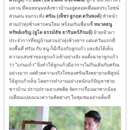
แหวน ที่คอยหนุนหลังชาวบ้านอยู่ตลอดเพื่อผลประโยชน์
ส่วนตน จนกระทั่ง
ศรัณ (เพ็ชร ฐกฤต ตวันพงค์)
หัวหน้า
สวนป่าทุ่งช้างสารคนใหม่ พร้อมกับเพื่อนซี้
หมวดธนู
ทรัพย์เจริญ (ยูโด ธรรม์ธัช ธารินทร์ภิรมย์)
ย้ายเข้ามา
ประจำการที่หมู่บ้านสวนป่าทุ่งช้างสาร แต่แค่วันแรกที่
ลงพื้นที่ ศรัณ กับ ธนู ก็มีเรื่องกับลูกแก้ว และยังได้เห็น
ความแสบซ่าของลูกแก้วเข้าอย่างจัง จนตั้งฉายาลูกแก้ว
ว่า “แก่นแก้ว” ยิ่งทำให้ลูกแก้วมีอาการไม่กินเส้นกับศรัณ
อย่างมาก แต่ด้วยความจริงใจของศรัณจึงพยายามพิสูจน์
ให้ลูกแก้วเห็น โดยการทำงานอย่างหนักแก้ปัญหาช่วย
ชาวบ้าน ปราบปรามยาเสพติด จัดการเรื่องเผาซากอ้อย
เปลี่ยนแปลงแนวความคิดต่างๆ ในชุมชมอย่างเต็มที่