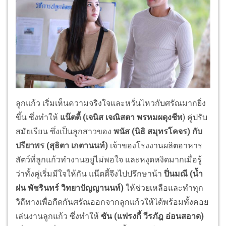
ลูกแก้ว เริ่มเห็นความจริงใจและหวั่นไหวกับศรัณมากยิ่ง
ขึ้น ซึ่งทำให้
แน๊ตตี้ (เจนิส
เจณิสตา พรหมผดุงชีพ
) คู่ปรับ
สมัยเรียน ซึ่งเป็นลูกสาวของ
พนัส (นิธิ สมุทรโคจร) กับ
ปรียาพร (สุธิตา เกตานนท์)
เจ้าของโรงงานผลิตอาหาร
สัตว์ที่ลูกแก้วทำงานอยู่ไม่พอใจ และหงุดหงิดมากเมื่อรู้
ว่าทั้งคู่เริ่มมีใจให้กัน แน๊ตตี้จึงไปปรึกษาน้า
ปิ่นมณี (น้ำ
ฝน พัชรินทร์ วิทยาปัญญานนท์)
ให้ช่วยเหลือและทำทุก
วิถีทางเพื่อกีดกันศรัณออกจากลูกแก้วให้ได้พร้อมทั้งคอย
เล่นงานลูกแก้ว ซึ่งทำให้
ซัน (แฟรงกี้ วีรภัฎ อ่อนสอาด)