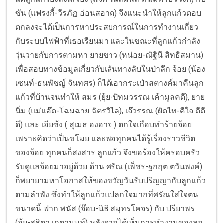
ซัน (แฟรงกี้-วีรภัฏ อ่อนสอาด) จึงแนะนำให้ลูกแก้วตอบ
ตกลงจะได้เป็นการหาประสบการณ์ในการทำงานเกี่ยว
กับระบบไฟฟ้าที่เธอเรียนมา และในขณะที่ลูกแก้วกำลัง
วุ่นวายกับการตามหา ยายขาว (หน่อย-ณัฐินี สิทธิสมาน)
เพื่อสอบทางข้อมูลเกี่ยวกับเส้นทางลับในป่าลึก จ้อย (น้อง
เซนท์-ธนพัชญ์ จันทศร) ก็ได้เอากระเป๋าสตางค์มาคืนลูก
แก้วที่บ้านจนทำให้ สมร (ยุ้ย-ปัทมวรรณ เค้ามูลคดี), ยาย
นิ่ม (แม่แอ๊ด-โฉมฉาย ฉัตรวิไล), เจ๊วรรณ (ผัดไท-ดีใจ ดีดี
ดี) และ เฮียซ้ง ( สุเมธ องอาจ ) ตกใจเกือบทำร้ายจ้อย
เพราะคิดว่าเป็นขโมย และพอทุกคนได้รู้เรื่องราวชีวิต
ของจ้อย ทุกคนก็สงสาร ลูกแก้ว จึงขอร้องให้ครอบครัว
รับดูแลจ้อยมาอยู่ด้วย ด้าน ศรัณ (เพ็ชร-ฐกฤต ตวันพงค์)
ก็พยายามหาโอกาสให้ของขวัญวันรับปริญญากับลูกแก้ว
ตามลำพัง ซึ่งทำให้ลูกแก้วแปลกใจมากที่ศรัณใส่ใจตน
ขนาดนี้ ฟาก พนัส (จ๊อบ-นิธิ สมุทรโคจร) กับ ปรียาพร
(อุ้ย-สุธิตา เกตานนท์) หลังจากได้เห็นการทำงานของลูก