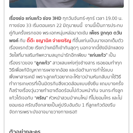
เรื่องย่อ แก่นแก้ว ช่อง 3HD
ทุกวันจันทร์-ศุกร์ เวลา 19.00 น.
ทางช่อง 33 เริ่มตอนแรก 22 มิถุนายนนี้ งานนี้เป็นการประกบ
เพ็ชร ฐกฤต ตวัน
คู่กันครั้งแรกของ พระเอกหนุ่มหล่อมาดเข้ม
พงค์
ติ๊ต๊ะ ชญานิศ จ่ายเจริญ
กับ
ที่ขึ้นแท่นเป็นนางเอกเต็มตัว
เรื่องแรกด้วย เรียกว่าเคมีก็เข้ากันสุดๆ นอกจากนี้ยังมีนักแสดง
“แก่นแก้ว”
วัยใสที่มาเสริมทัพความสนุกน่ารักอีกเพียบ
เป็น
“ลูกแก้ว”
เรื่องราวของ
สาวแสบแห่งทุ่งช้างสาร เธอยอมทำทุก
วิธีเพื่อแก้ปัญหาการเผาซากอ้อย และต่อต้านการทำไร่แบบ
พึ่งพาสารเคมี เพราะลูกแก้วอยากจะให้ชาวบ้านหันกลับมาใช้วิธี
ทำการเกษตรที่เป็นมิตรกับสิ่งแวดล้อมแบบยั่งยืน แถมบางครั้ง
ก็สร้างเรื่องวุ่นวายทำเอาเดือดร้อนไปถ้วนหน้ากัน จนกระทั่งลูก
“ศรัณ”
แก้วได้เจอกับ
หัวหน้าสวนป่าคนใหม่ ที่ไม่ยอมใคร และไม่
ยอมเธอ ศรัณจึงกลายเป็นคู่ปรับอันดับ 1 ที่ลูกแก้วต้องรีบ
จัดการเพราะบังอาจมาขวางทางเธอ!!
ตัวอย่างละคร