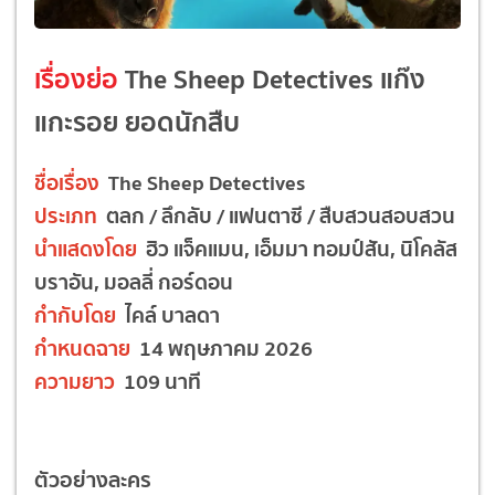
เรื่องย่อ
The Sheep Detectives แก๊ง
แกะรอย ยอดนักสืบ
ชื่อเรื่อง
The Sheep Detectives
ประเภท
ตลก / ลึกลับ / แฟนตาซี / สืบสวนสอบสวน
นำแสดงโดย
ฮิว แจ็คแมน, เอ็มมา ทอมป์สัน, นิโคลัส
บราอัน, มอลลี่ กอร์ดอน
กำกับโดย
ไคล์ บาลดา
กำหนดฉาย
14 พฤษภาคม 2026
ความยาว
109 นาที
ตัวอย่างละคร