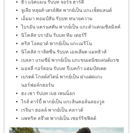
ฮิว แจ็คแมน รับบท จอร์จ ฮาร์ดี
จูเลีย หลุยส์-เดรย์ฟัส พากย์เป็น แกะเช็ตแลนด์
เอ็มมา ทอมป์สัน รับบท ทนายความ
ไบรอัน แครนสตัน พากย์เป็น แกะดำแคนเซิลมิลค์
นิโคลัส บราอัน รับบท ทิม เดอร์รี
คริส โอดอวด์ พากย์เป็น แกะเมริโน
นิโคลัส กาลิตซีน รับบท เอลเลียต แมทธิวส์
เบลลา แรมซีย์ พากย์เป็น แกะขนเดนิชแลนด์แรช
มอลลี่ กอร์ดอน รับบท รีเบคก้า แฮมป์สเตด
เบรตต์ โกลด์สไตน์ พากย์เป็น ฝาแฝดแกะ
นอร์ฟอล์กฮอร์น
ฮง เชา รับบท เบธ เพนน็อก
ไรส์ ดาร์บี้ พากย์เป็น แกะลินคอล์นลองวูล
เรจินา ฮอลล์ พากย์เป็น คลาวด์
แพทริค สจ๊วต พากย์เป็น เซอร์ริชฟิลด์