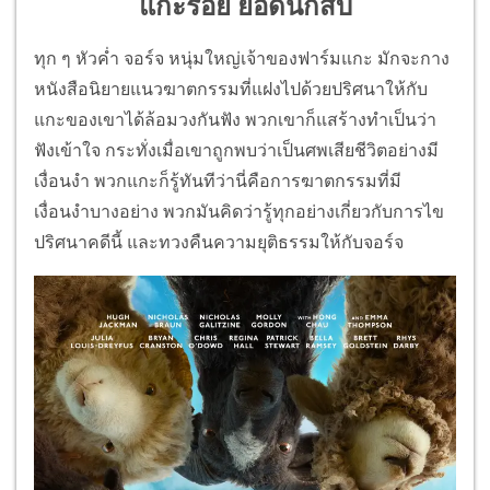
แกะรอย ยอดนักสืบ
ทุก ๆ หัวค่ำ จอร์จ หนุ่มใหญ่เจ้าของฟาร์มแกะ มักจะกาง
หนังสือนิยายแนวฆาตกรรมที่แฝงไปด้วยปริศนาให้กับ
แกะของเขาได้ล้อมวงกันฟัง พวกเขาก็แสร้างทำเป็นว่า
ฟังเข้าใจ กระทั่งเมื่อเขาถูกพบว่าเป็นศพเสียชีวิตอย่างมี
เงื่อนงำ พวกแกะก็รู้ทันทีว่านี่คือการฆาตกรรมที่มี
เงื่อนงำบางอย่าง พวกมันคิดว่ารู้ทุกอย่างเกี่ยวกับการไข
ปริศนาคดีนี้ และทวงคืนความยุติธรรมให้กับจอร์จ