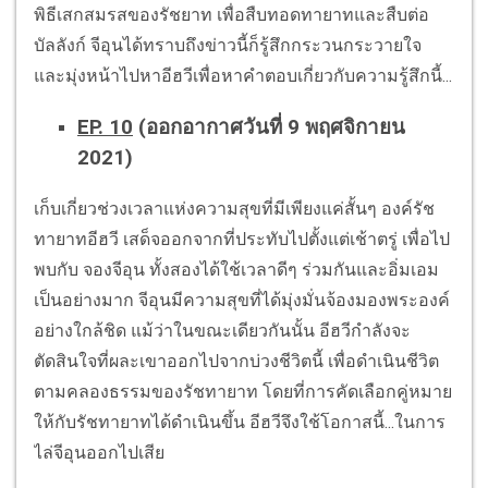
พิธีเสกสมรสของรัชยาท เพื่อสืบทอดทายาทและสืบต่อ
บัลลังก์ จีอุนได้ทราบถึงข่าวนี้ก็รู้สึกกระวนกระวายใจ
และมุ่งหน้าไปหาอีฮวีเพื่อหาคำตอบเกี่ยวกับความรู้สึกนี้...
EP. 10
(ออกอากาศวันที่ 9 พฤศจิกายน
2021)
เก็บเกี่ยวช่วงเวลาแห่งความสุขที่มีเพียงแค่สั้นๆ องค์รัช
ทายาทอีฮวี เสด็จออกจากที่ประทับไปตั้งแต่เช้าตรู่ เพื่อไป
พบกับ จองจีอุน ทั้งสองได้ใช้เวลาดีๆ ร่วมกันและอิ่มเอม
เป็นอย่างมาก จีอุนมีความสุขที่ได้มุ่งมั่นจ้องมองพระองค์
อย่างใกล้ชิด แม้ว่าในขณะเดียวกันนั้น อีฮวีกำลังจะ
ตัดสินใจที่ผละเขาออกไปจากบ่วงชีวิตนี้ เพื่อดำเนินชีวิต
ตามคลองธรรมของรัชทายาท โดยที่การคัดเลือกคู่หมาย
ให้กับรัชทายาทได้ดำเนินขึ้น อีฮวีจึงใช้โอกาสนี้...ในการ
ไล่จีอุนออกไปเสีย