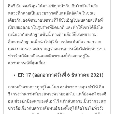
อีฮวี กับ จองจีอุน ได้มาเผชิญหน้ากับ ชินโซอึน ในวัง
หลวงที่กลายเป็นบรรยากาศที่แสนอึดอัดใจ ในขณะ
เดียวกัน องค์ชายวอนซาน ก็ได้บังเอิญไปพบสายสะดือที่
เปิดเผยออกมาในรูปร่างที่ผิดปกติ และทำให้เขาได้ถือไพ่
เหนือว่ากับหลักฐานชิ้นนี้ ทางด้านอีฮวีก็เร่งพยายาม
สืบหาหลักฐานเพื่อนำไปสู่วิธีการปลด ฮันกีแจ ออกจาก
คณะปกครอง แต่ปรากฏว่าสถานการณ์ยังไม่เข้าข้างเขา
ข่าวร้ายได้มาเยือนและตัวเขาเองก็ต้องตกอยู่ใน
สถานการณ์ที่สุ่มเสี่ยง
EP. 17
(ออกอากาศวันที่ 6 ธันวาคม 2021)
ภายหลังจากการถูกจู่โจมโดย องค์ชายชางอุน ทำให้ อีฮ
วี เกรงว่าความลับจะแพร่งพรายออกไป แต่ก็ยังคงมี จองจี
อุน ช่วยปกป้องพระองค์เอาไว้ แต่กลับกลายเป็นว่ากระแส
ข่าวลือเกี่ยวกับความสัมพันธ์ของทั้งคู่ได้ลือโชยไปทั่ววัง