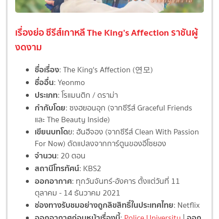
เรื่องย่อ ซีรีส์เกาหลี The King's Affection ราชันผู้
งดงาม
ชื่อเรื่อง
: The King's Affection (연모)
ชื่ออื่น
: Yeonmo
ประเภท
: โรแมนติก / ดราม่า
กำกับโดย
: ซงฮยอนอุก (จากซีรีส์ Graceful Friends
และ The Beauty Inside)
เขียนบทโด
ย: ฮันฮีจอง (จากซีรีส์ Clean With Passion
For Now) ดัดแปลงจากการ์ตูนของอีโซยอง
จำนวน
: 20 ตอน
สถานีโทรทัศน์
: KBS2
ออกอากาศ
: ทุกวันจันทร์-อังคาร ตั้งแต่วันที่ 11
ตุลาคม - 14 ธันวาคม 2021
ช่องทางรับชมอย่างถูกลิขสิทธิ์ในประเทศไทย
: Netflix
ออกอากาศก่อนหน้าเรื่องนี้
ออก
:
Police University
|