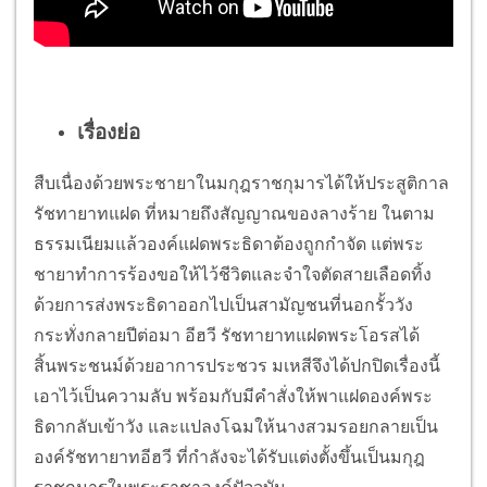
เรื่องย่อ
สืบเนื่องด้วยพระชายาในมกุฎราชกุมารได้ให้ประสูติกาล
รัชทายาทแฝด ที่หมายถึงสัญญาณของลางร้าย ในตาม
ธรรมเนียมแล้วองค์แฝดพระธิดาต้องถูกกำจัด แต่พระ
ชายาทำการร้องขอให้ไว้ชีวิตและจำใจตัดสายเลือดทิ้ง
ด้วยการส่งพระธิดาออกไปเป็นสามัญชนที่นอกรั้ววัง
กระทั่งกลายปีต่อมา อีฮวี รัชทายาทแฝดพระโอรสได้
สิ้นพระชนม์ด้วยอาการประชวร มเหสีจึงได้ปกปิดเรื่องนี้
เอาไว้เป็นความลับ พร้อมกับมีคำสั่งให้พาแฝดองค์พระ
ธิดากลับเข้าวัง และแปลงโฉมให้นางสวมรอยกลายเป็น
องค์รัชทายาทอีฮวี ที่กำลังจะได้รับแต่งตั้งขึ้นเป็นมกุฎ