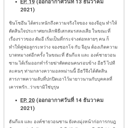
EP. 19
(ออกอากาศวันที่ 13 ธันวาคม
2021)
ชินโซอึน ได้ตระหนักถึงความจริงใจของ จองจีอุน ทำให้
ตัดสินใจประกาศยกเลิกพิธีเสกสมรสลงเสีย ในขณะที่
เรื่องราวของ ดัมอี เริ่มเป็นที่กระจ่างต่อหลายๆ คน ก็
ทำให้คู่พ่อลูกระหว่าง จองซอกโจ กับ จีอุน ต้องเกิดความ
บาดหมางต่อีกครั้ง ในขณะที่ ฮันกีแจ และ องค์ชายวอน
ซาน ได้เริ่มออกทำร้ายฆ่าตัดตอนคนรอบข้าง อีฮวี ไปที
ละคนๆ ท่ามกลางความอลหม่านนี้ อีฮวีจึงได้ตัดสิน
สารภาพความลับที่ปกปิดเอาไว้มายาวนานกับบุคคลที่
เคารพรัก...ว่าเขามิใช่บุรุษ
EP. 20
(ออกอากาศวันที่ 14 ธันวาคม
2021)
ฮันกีแจ และ องค์ชายวอนซาน ยังคงมุ่งหน้าก่อการกบฎ