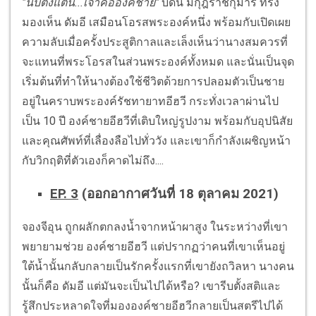
"นับตั้งแต่นี้...เจ้าคือองค์ชาย"
บัดนี้ มกุฎราชกุมาร ทรง
มองเห็น ดัมอี เสมือนโอรสพระองค์หนึ่ง พร้อมกับเปิดเผย
ความลับเมื่อครั้งประสูติกาลและเล็งเห็นว่านางสมควรที่
จะแทนที่พระโอรสในส่วนพระองค์ทั้งหมด และนั่นเป็นจุด
เริ่มต้นที่ทำให้นางต้องใช้ชีวิตด้วยการปลอมตัวเป็นชาย
อยู่ในคราบพระองค์รัชทายาทอีฮวี กระทั่งเวลาผ่านไป
เป็น 10 ปี องค์ชายอีฮวีที่เติบใหญ่รูปงาม พร้อมกับอุปนิสัย
และคุณศัพท์ที่เลื่องลือไปทั่ววัง และเขาก็กำลังเผชิญหน้า
กับวิกฤติที่ตัวเองก็คาดไม่ถึง....
EP. 3
(ออกอากาศวันที่ 18 ตุลาคม 2021)
จองจีอุน ถูกผลักตกลงน้ำจากหน้าผาสูง ในระหว่างที่เขา
พยายามช่วย องค์ชายอีฮวี แต่ปรากฏว่าคนที่เขาเห็นอยู่
ใต้น้ำนั้นกลับกลายเป็นรักครั้งแรกที่เขายังถวิลหา นางคน
นั้นก็คือ ดัมอี แต่มันจะเป็นไปได้หรือ? เขารีบตั้งสติและ
รู้สึกประหลาดใจที่มององค์ชายอีฮวีกลายเป็นสตรีไปได้