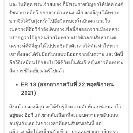
และในที่สุด พระเจ้าฮเยจง ก็มีพระราชบัญชาให้ปลด องค์
รัชทายาทอีฮวี ออกจากตำแหน่ง เมื่อ จองจีอุน ได้ทราบ
ข่าวจึงได้รีบมุ่งหน้าไปอีฮวีแทบจะในบันดล และใน
ระหว่างที่อีฮวีกำลังเดินทางเพื่อลี้ภัยออกจากเมืองหลวง
ปรากฏว่าได้ถูกคนร้ายไม่ทราบฝ่ายดักลอบสังหาร แต่
เคราะห์ดีที่จีฮุนได้ไปประชิดถึงตัวนางได้ทัน ทำให้พวก
เขาทั้งสองได้จับมือกันหลบหนีออกจากอันตราย และบัดนี้
อีฮวีก็เหมือนได้กลับไปใช้ชีวิตเป็นดัมอี หญิงสาวที่แทบจะ
ลืมการชีวิตเยี่ยงสตรีไปแล้ว
EP. 13
(ออกอากาศวันที่ 22 พฤศจิกายน
2021)
ถึงแม้ว่า จองจีอุน จะได้รับรู้ถึงความลับที่แอบซ่อนเอาไว้
อยู่ของ อีฮวี แต่เขากลับเลือกที่จะมอบความสุขอันแสน
อบอุ่นกับเธอในช่วงเวลาที่แสนสับสนเช่นนี้ แต่
แล้ว...เงามืดได้เคลื่อนตัวเข้ามาปกคลุมพวกเขาอีกครา