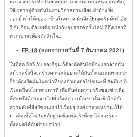
หลวง จนกระทั่ง โนฮาคยอง ได้ผ่านมาพบเห็นฉากที่ทั้งคู่
ใช้เวลาอยู่ด้วยกันในยามวิกาลตามเสียงเล่าอ้าง ยิ่ง
ตอกย้ำทำให้เธอจุกข้างในทรวง นั่นจึงเป็นจุดเริ่มต้นที่ อีฮ
วี กับ จีอุน ต้องเผชิญหน้ากับอุปสรรคครั้งใหม่ ที่ถึงเวลาที่
พวกเขาจะต้องตัดสินใจ...
EP. 18
(ออกอากาศวันที่ 7 ธันวาคม 2021)
ในที่สุด อีฮวี กับ จองจีอุน ก็ต้องตัดสินใจที่จะแยกจากกัน
แม้ว่าครั้งนี้จะสร้างความเจ็บปวดให้กับทั้งสองแต่พวกเขา
ก็ยังต้องยึดมั่นในหน้าที่ของตัวเองต่อไป ขณะที่ ฮันกีแจ ก็
เริ่มเคลื่อนไหวตามท่าที เพื่อสืบค้นความจริงของข่าวลือ
ที่สะพรึงที่กระจายไปทั่ววังหลวง เมื่อเขาเริ่มเข้าใกล้กับ
ความลับที่อีฮวีซ่อนเอาไว้เรื่อยๆ องค์ชายวอนซาน ก็ได้
มาเติมเชื้อไฟกับหลักฐานข้อเท็จจริงที่เขาได้ล่วงรู้มา
ทั้งหมดให้กับฝ่ายปรปักษ์