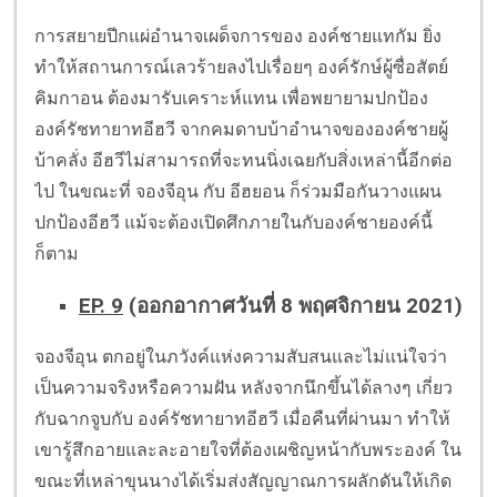
การสยายปีกแผ่อำนาจเผด็จการของ องค์ชายแทกัม ยิ่ง
ทำให้สถานการณ์เลวร้ายลงไปเรื่อยๆ องค์รักษ์ผู้ซื่อสัตย์
คิมกาอน ต้องมารับเคราะห์แทน เพื่อพยายามปกป้อง
องค์รัชทายาทอีฮวี จากคมดาบบ้าอำนาจขององค์ชายผู้
บ้าคลั่ง อีฮวีไม่สามารถที่จะทนนิ่งเฉยกับสิ่งเหล่านี้อีกต่อ
ไป ในขณะที่ จองจีอุน กับ อีฮยอน ก็ร่วมมือกันวางแผน
ปกป้องอีฮวี แม้จะต้องเปิดศึกภายในกับองค์ชายองค์นี้
ก็ตาม
EP. 9
(ออกอากาศวันที่ 8 พฤศจิกายน 2021)
จองจีอุน ตกอยู่ในภวังค์แห่งความสับสนและไม่แน่ใจว่า
เป็นความจริงหรือความฝัน หลังจากนึกขึ้นได้ลางๆ เกี่ยว
กับฉากจูบกับ องค์รัชทายาทอีฮวี เมื่อคืนที่ผ่านมา ทำให้
เขารู้สึกอายและละอายใจที่ต้องเผชิญหน้ากับพระองค์ ใน
ขณะที่เหล่าขุนนางได้เริ่มส่งสัญญาณการผลักดันให้เกิด