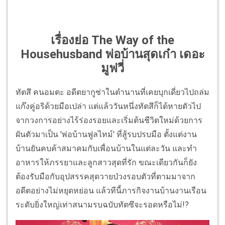
เรื่องย่อ The Way of the
Househusband พ่อบ้านสุดเก๋า เดอะ
มูฟวี่
ทัตสึ คนอมตะ อดีตยากูซ่าในตำนานที่เคยบุกเดี่ยวไปถล่ม
แก๊งคู่อริด้วยมือเปล่า แต่แล้ววันหนึ่งทัตสึก็ได้หายตัวไป
จากวงการอย่างไร้ร่องรอยและเริ่มต้นชีวิตใหม่ด้วยการ
ผันตัวมาเป็น 'พ่อบ้านฟูลไทม์' ที่สู้รบปรบมือ ตั้งแต่งาน
บ้านยันคบค้าสมาคมกับเพื่อนบ้านในแต่ละวัน และทำ
อาหารให้ภรรยาและลูกสาวสุดที่รัก ขณะเดียวกันก็ยัง
ต้องรับมือกับอุปสรรคสุดวายป่วงรอบตัวที่ตามมาจาก
อดีตอย่างไม่หยุดหย่อน แล้วทีนี้ภารกิจงานบ้านงานเรือน
ระดับยิ่งใหญ่เท่าสนามรบฉบับทัตซึจะรอดหรือไม่!?