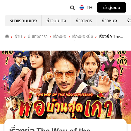
TH
เข้าสู่ระบบ
หน้าแรกบันเทิง
ข่าวบันเทิง
ข่าวละคร
ข่าวหนัง
รี
อ่าน
บันเทิงดารา
เรื่องย่อ
เรื่องย่อหนัง
เรื่องย่อ The
Way of the Househusband พ่อบ้านสุดเก๋า เดอะมูฟวี่
เรื่องย่อ The Way of the