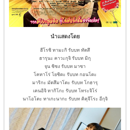
นำแสดงโดย
ฮีโรชิ ทามะกิ รับบท ทัตสึ
ฮารุนะ คาวะกุจิ รับบท มิกุ
จุน ชิซง รับบท มาซา
โคทาโร่ โยชิดะ รับบท กอนโดะ
มาริกะ มัตสึมาโตะ รับบท โกฮารุ
เคนอิจิ ทากิโกะ รับบท โทระจิโร่
นาโอโตะ ทาเกะนากะ รับบท คิคุจีโระ อีกุจิ