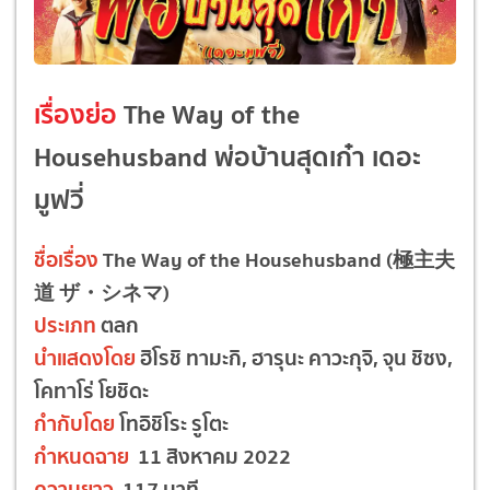
เรื่องย่อ
The Way of the
Househusband พ่อบ้านสุดเก๋า เดอะ
มูฟวี่
ชื่อเรื่อง
The Way of the Househusband (極主夫
道 ザ・シネマ)
ประเภท
ตลก
นำแสดงโดย
ฮิโรชิ ทามะกิ, ฮารุนะ คาวะกุจิ, จุน ชิซง,
โคทาโร่ โยชิดะ
กำกับโดย
โทอิชิโระ รูโตะ
กำหนดฉาย
11 สิงหาคม 2022
ความยาว
117 นาที