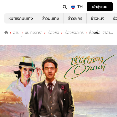
TH
เข้าสู่ระบบ
หน้าแรกบันเทิง
ข่าวบันเทิง
ข่าวละคร
ข่าวหนัง
รี
อ่าน
บันเทิงดารา
เรื่องย่อ
เรื่องย่อละคร
เรื่องย่อ เจ้าสาว
ของอานนท์