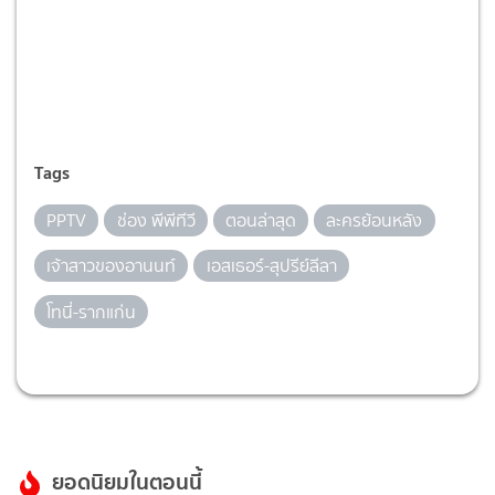
Tags
PPTV
ช่อง พีพีทีวี
ตอนล่าสุด
ละครย้อนหลัง
เจ้าสาวของอานนท์
เอสเธอร์-สุปรีย์ลีลา
โทนี่-รากแก่น
ยอดนิยมในตอนนี้