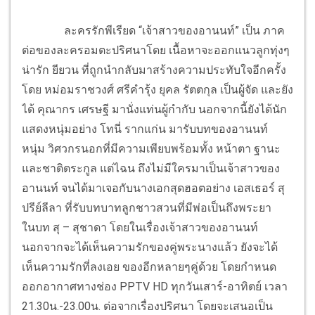
ละครรักพีเรียด “เจ้าสาวของอานนท์” เป็น ภาค
ต่อของละครอมตะปริศนาโดย เนื้อหาจะออกแนวลูกทุ่งๆ
น่ารัก ยียวน ที่ถูกนำกลับมาสร้างความประทับใจอีกครั้ง
โดย หม่อมราชวงศ์ ศรีคำรุ้ง ยุคล รัตตกุล เป็นผู้จัด และยัง
ได้ คุณากร เศรษฐี มานั่งแท่นผู้กำกับ นอกจากนี้ยังได้นัก
แสดงหนุ่มอย่าง โทนี่ รากแก่น มารับบทของอานนท์
หนุ่ม วิศวกรนอกที่มีความเพียบพร้อมทั้ง หน้าตา ฐานะ
และชาติตระกูล แต่ไฉน ถึงไม่มีใครมาเป็นเจ้าสาวของ
อานนท์ จนได้มาเจอกับนางเอกสุดฮอตอย่าง เอสเธอร์ สุ
ปรีย์ลีลา ที่รับบทบาทลูกชาวสวนที่มีพ่อเป็นถึงพระยา
ในบท สุ – สุชาดา โดยในเรื่องเจ้าสาวของอานนท์
นอกจากจะได้เห็นความรักของคู่พระนางแล้ว ยังจะได้
เห็นความรักที่ลงเอย ของอีกหลายๆคู่ด้วย โดยกำหนด
ออกอากาศทางช่อง PPTV HD ทุกวันเสาร์-อาทิตย์ เวลา
21.30น.-23.00น. ต่อจากเรื่องปริศนา โดยจะเสนอเป็น