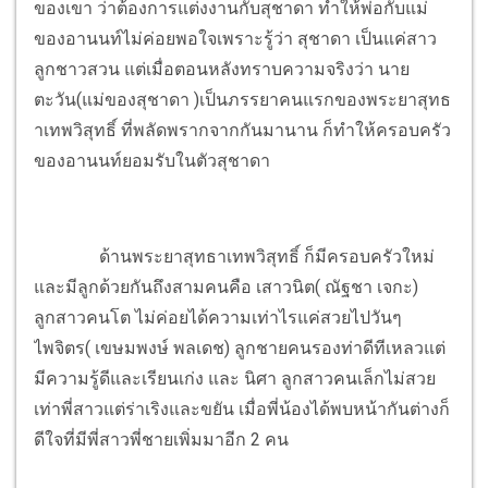
ของเขา ว่าต้องการแต่งงานกับสุชาดา ทำให้พ่อกับแม่
ของอานนท์ไม่ค่อยพอใจเพราะรู้ว่า สุชาดา เป็นแค่สาว
ลูกชาวสวน แต่เมื่อตอนหลังทราบความจริงว่า นาย
ตะวัน(แม่ของสุชาดา )เป็นภรรยาคนแรกของพระยาสุทธ
าเทพวิสุทธิ์ ที่พลัดพรากจากกันมานาน ก็ทำให้ครอบครัว
ของอานนท์ยอมรับในตัวสุชาดา
ด้านพระยาสุทธาเทพวิสุทธิ์ ก็มีครอบครัวใหม่
และมีลูกด้วยกันถึงสามคนคือ เสาวนิต( ณัฐชา เจกะ)
ลูกสาวคนโต ไม่ค่อยได้ความเท่าไรแค่สวยไปวันๆ
ไพจิตร( เขษมพงษ์ พลเดช) ลูกชายคนรองท่าดีทีเหลวแต่
มีความรู้ดีและเรียนเก่ง และ นิศา ลูกสาวคนเล็กไม่สวย
เท่าพี่สาวแต่ร่าเริงและขยัน เมื่อพี่น้องได้พบหน้ากันต่างก็
ดีใจที่มีพี่สาวพี่ชายเพิ่มมาอีก 2 คน