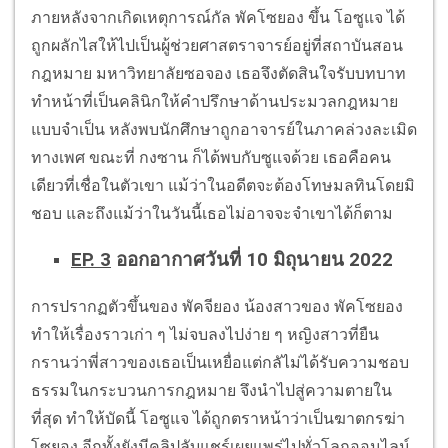
ภายหลังจากเกิดเหตุการณ์กัล พัคโซยอง ขึ้น โอซูแจ ได้
ถูกผลักไสให้ไปเป็นผู้ช่วยศาสตราจารย์อยู่ที่สถาบันสอน
กฎหมาย มหาวิทยาลัยซอจอง เธอจึงตัดสินใจรับบทบาท
ทำหน้าที่เป็นคลินิกให้คำปรึกษาด้านประมวลกฎหมาย
แบบจำเป็น หลังพบนักศึกษาถูกอาจารย์ในภาคล่วงละเมิด
ทางเพศ ขณะที่ กงซาน ก็ได้พบกับซูแจด้วย เธอคือคน
เดียวที่เชื่อในตัวเขา แม้ว่าในอดีตจะต้องโทษมลทินโดยมิ
ชอบ และถึงแม้ว่าในวันนี้เธอไม่อาจจะจำเขาได้ก็ตาม
EP. 3
ออกอากาศวันที่ 10 มิถุนายน 2022
การปรากฏตัวขึ้นของ พัคจียอง น้องสาวของ พัคโซยอง
ทำให้เรื่องราวเก่า ๆ ไม่จบลงไปง่าย ๆ หญิงสาวที่ยืน
กรานว่าพี่สาวของเธอเป็นเหยื่อแต่กลัไม่ได้รับความชอบ
ธรรมในกระบวนการกฎหมาย จึงนำไปสู่ความตายใน
ที่สุด ทำให้บัดนี้ โอซูแจ ได้ถูกตราหน้าว่าเป็นฆาตกรฆ่า
โซยอง อีกทั้งยังมีคลิปลับแชร์เผยแพร่ไปทั่วโลกออนไลน์