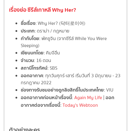
เรื่องย่อ ซีรีส์เกาหลี Why Her?
ชื่อเรื่อง
: Why Her? (닥터로이어)
ประเภท
: ดราม่า / กฎหมาย
กำกับโดย
: พัคซูจิน (จากซีรีส์ While You Were
Sleeping)
เขียนบทโดย
: คิมจีอึน
จำนวน
: 16 ตอน
สถานีโทรทัศน์
: SBS
ออกอากาศ
: ทุกวันศุกร์-เสาร์ เริ่มวันที่ 3 มิถุนายน - 23
กรกฎาคม 2022
ช่องทางรับชมอย่างถูกลิขสิทธิ์ในประเทศไทย
: VIU
ออกอากาศก่อนหน้าเรื่องนี้
ออก
:
Again My Life
|
อากาศต่อจากเรื่องนี้
:
Today's Webtoon
ตัวอย่างละคร