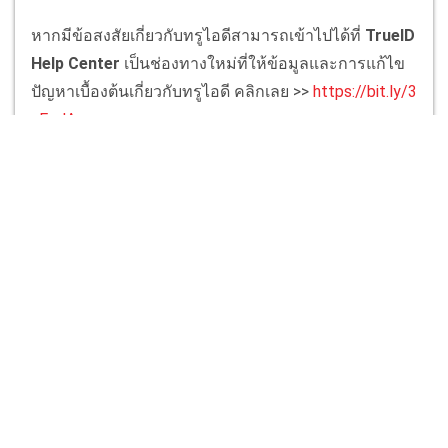
หากมีข้อสงสัยเกี่ยวกับทรูไอดีสามารถเข้าไปได้ที่
TrueID
Help Center
เป็นช่องทางใหม่ที่ให้ข้อมูลและการแก้ไข
ปัญหาเบื้องต้นเกี่ยวกับทรูไอดี คลิกเลย >>
https://bit.ly/3
xEgdAa
Tags
Why Her?
Why Her? ตอนจบ
Why Her? ตอนแรก
ข่าวสารวงการซีรีส์
ซอฮยอนจิน
ซีรีส์ Why Her?
ซีรีส์เกาหลี
ซีรีส์เกาหลี 2022
ซีรีส์เกาหลี Why Her?
ฮวังอินยอบ
เรตติ้งซีรีส์เกาหลี
เรตติ้งละคร