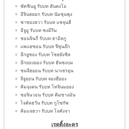
พัคชินอู รับบท ฮันดงโอ
อีจินฮยอก รับบท นัมชุนพุง
ชาชองฮวา รับบท แชจุนฮี
อีจูอู รับบท ซงมีริม
ชอนจินกี รับบท ฮาอิลกู
แพแฮซอน รับบท จีซุนอ๊ก
อีกยูซอง รับบท โซฮยังชิล
อีกยองยอง รับบท ฮันซงบม
ซนจีฮยอน รับบท นาเซรยุน
จีจูยอน รับบท จองฮียอง
คิมจุงดน รับบท โทจินมยอง
ซอจินวอน รับบท คิมซางมัน
โจดัลฮวัน รับบท กูโซกัพ
คิมแจฮวา รับบท โจคังจา
เรตติ้งละคร