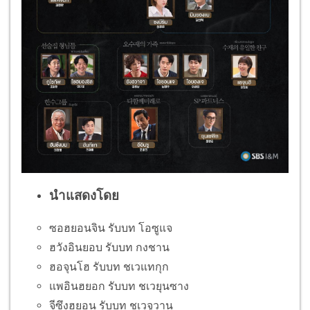
นำแสดงโดย
ซอฮยอนจิน รับบท โอซูแจ
ฮวังอินยอบ รับบท กงชาน
ฮอจุนโฮ รับบท ชเวแทกุก
แพอินฮยอก รับบท ชเวยุนซาง
จีซึงฮยอน รับบท ชเวจูวาน