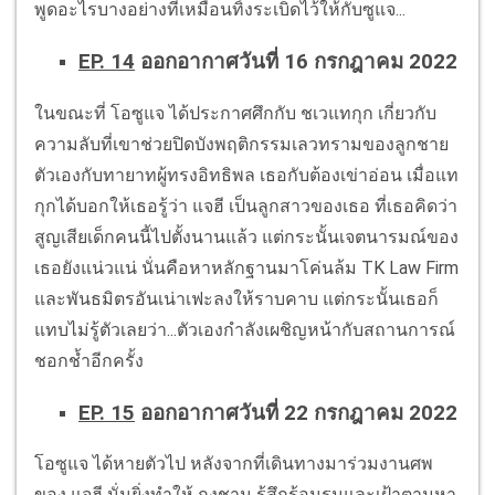
พูดอะไรบางอย่างที่เหมือนทิ้งระเบิดไว้ให้กับซูแจ...
EP. 14
ออกอากาศวันที่ 16 กรกฎาคม 2022
ในขณะที่ โอซูแจ ได้ประกาศศึกกับ ชเวแทกุก เกี่ยวกับ
ความลับที่เขาช่วยปิดบังพฤติกรรมเลวทรามของลูกชาย
ตัวเองกับทายาทผู้ทรงอิทธิพล เธอกับต้องเข่าอ่อน เมื่อแท
กุกได้บอกให้เธอรู้ว่า แจฮี เป็นลูกสาวของเธอ ที่เธอคิดว่า
สูญเสียเด็กคนนี้ไปตั้งนานแล้ว แต่กระนั้นเจตนารมณ์ของ
เธอยังแน่วแน่ นั่นคือหาหลักฐานมาโค่นล้ม TK Law Firm
และพันธมิตรอันเน่าเฟะลงให้ราบคาบ แต่กระนั้นเธอก็
แทบไม่รู้ตัวเลยว่า...ตัวเองกำลังเผชิญหน้ากับสถานการณ์
ชอกช้ำอีกครั้ง
EP. 15
ออกอากาศวันที่ 22 กรกฎาคม 2022
โอซูแจ ได้หายตัวไป หลังจากที่เดินทางมาร่วมงานศพ
ของ แจฮี นั่นยิ่งทำให้ กงชาน รู้สึกร้อนรนและเฝ้าตามหา