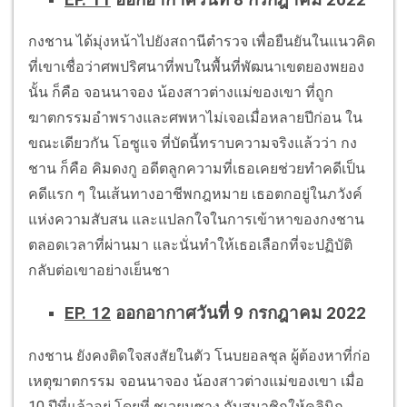
กงชาน ได้มุ่งหน้าไปยังสถานีตำรวจ เพื่อยืนยันในแนวคิด
ที่เขาเชื่อว่าศพปริศนาที่พบในพื้นที่พัฒนาเขตยองพยอง
นั้น ก็คือ จอนนาจอง น้องสาวต่างแม่ของเขา ที่ถูก
ฆาตกรรมอำพรางและศพหาไม่เจอเมื่อหลายปีก่อน ใน
ขณะเดียวกัน โอซูแจ ที่บัดนี้ทราบความจริงแล้วว่า กง
ชาน ก็คือ คิมดงกู อดีตลูกความที่เธอเคยช่วยทำคดีเป็น
คดีแรก ๆ ในเส้นทางอาชีพกฎหมาย เธอตกอยู่ในภวังค์
แห่งความสับสน และแปลกใจในการเข้าหาของกงชาน
ตลอดเวลาที่ผ่านมา และนั่นทำให้เธอเลือกที่จะปฏิบัติ
กลับต่อเขาอย่างเย็นชา
EP. 12
ออกอากาศวันที่ 9 กรกฎาคม 2022
กงชาน ยังคงติดใจสงสัยในตัว โนบยอลชุล ผู้ต้องหาที่ก่อ
เหตุฆาตกรรม จอนนาจอง น้องสาวต่างแม่ของเขา เมื่อ
10 ปีที่แล้วอยู่ โดยที่ ชเวยุนซาง กับสมาชิกให้คลินิก