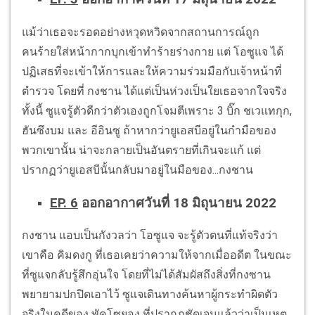
แม้ว่าเธอจะรอดอย่างหวุดหวิดจากสถานการณ์ถูก
คนร้ายใส่หน้ากากบุกเข้าทำร้ายร่างกาย แต่ โอซูแจ ได้
ปฏิเสธที่จะเข้าให้การและให้ความร่วมมือกับเจ้าหน้าที่
ตำรวจ โดยที่ กงชาน ได้แต่เป็นห่วงเป็นใยเธอจากใจจริง
ทั้งนี้ ซูแจรู้ตัวดีกว่าตัวเองถูกโจมตีเพราะ 3 บิ๊ก ชเวแทกุก,
ฮันซึงบม และ อีอินซู ถ้าหากว่ายูเอสบีอยู่ในกำมือของ
พวกเขานั้น น่าจะกลายเป็นอันตรายที่เกินจะแก้ แต่
ปรากฏว่ายูเอสบีนั้นกลับมาอยู่ในมือของ...กงชาน
EP. 6
ออกอากาศวันที่ 18 มิถุนายน 2022
กงชาน แอบเป็นกังวลว่า โอซูแจ จะรู้ตัวตนที่แท้จริงว่า
เขาคือ คิมดงกู ที่เธอเคยว่าความให้จากเมื่ออดีต ในขณะ
ที่ซูแจกลับรู้สึกอุ่นใจ โดยที่ไม่ได้สัมผัสถึงสิ่งที่กงซาน
พยายามปกปิดเอาไว้ ซูแจเดินทางค้นหาผู้กระทำผิดตัว
จริงในคดีของ พัคโซยอง ที่ปรากฏชัดเจนแล้วว่าเป็นเหตุ