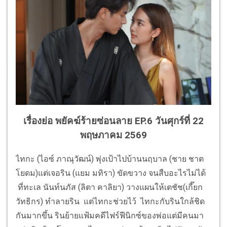
เรื่องย่อ พยัคฆ์ร้ายซ่อนลาย EP.6 วันศุกร์ที่ 22
พฤษภาคม 2569
ไทกะ (ไอซ์ ภาณุวัฒน์) พุ่งเป้าไปบ้านนฤบาล (ชาย ชาต
โยดม)แต่เจอริน (แยม มทิรา) ขัดขวาง จนสืบอะไรไม่ได้
ที่ทะเล นันท์นภัส (ลิตา คาลิยา) วางแผนให้เตชัช(เกี๊ยก
วัทธิกร) ทำลายริน แต่ไทกะช่วยไว้ ไทกะกับรินใกล้ชิด
กันมากขึ้น รินย้ายแฟ้มคดีไฟร์ฟีนิกซ์ของพ่อแต่มีคนมา