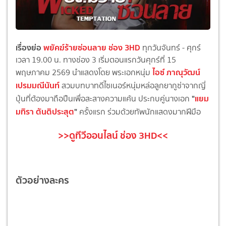
เรื่องย่อ
พยัคฆ์ร้ายซ่อนลาย ช่อง 3HD
ทุกวันจันทร์ - ศุกร์
เวลา 19.00 น. ทางช่อง 3 เริ่มตอนแรกวันศุกร์ที่ 15
ไอซ์ ภาณุวัฒน์
พฤษภาคม 2569 นำแสดงโดย พระเอกหนุ่
ม
เปรมมณีนันท์
สวมบทบาทดีไซเนอร์
หนุ่มหล่อลูกยากูซ่าจากญี่
"
แยม
ปุ่
นที่ต้องมาถือปืนเพื่
อสะสางความแค้น ประกบคู่นางเอก
มทิรา ตันติประสุต
"
ครั้งแรก ร่วมด้วยทัพนักแสดงมากฝีมือ
>>ดูทีวีออนไลน์ ช่อง 3HD<<
ตัวอย่างละคร