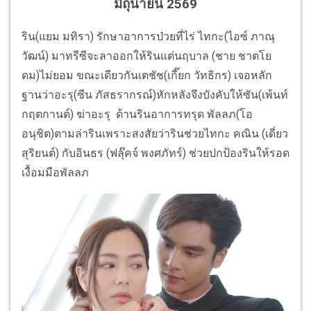
มิถุนายน 2569
ริน(แยม มทิรา) รักษาอาการป่วยที่ไร่ ไทกะ(ไอซ์ ภาณุ
วัฒน์) มาทรีซีจะลาออกให้รินแต่นฤบาล (ชาย ชาตโย
ดม)ไม่ยอม ขณะเดียวกันเตชัช(เกี๊ยก วัทธิกร) เจอหลัก
ฐานว่าอะรุ(ซีน ภัสธรากรณ์)หักหลังจึงบังคับให้ซัน(เพ้นท์
กฤตกานต์) ฆ่าอะรุ ด้านรินอาการทรุด พัลลภ(โอ
อนุชิต)ตามล่ารินเพราะสงสัยว่ารินช่วยไทกะ คณิน (เดี่ยว
สุริยนต์) กับอินธร (ฟลุ๊คจ์ พงศภัทร์) ช่วยปกป้องรินให้รอด
เงื้อมมือพัลลภ