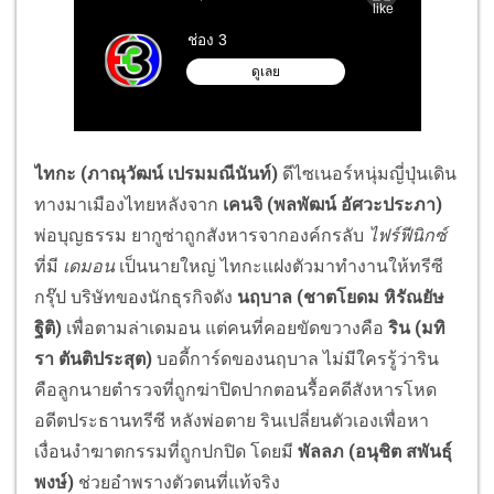
ไทกะ
(ภาณุวัฒน์ เปรมมณีนันท์)
ดีไซเนอร์หนุ่มญี่ปุ่นเดิน
ทางมาเมืองไทยหลังจาก
เคนจิ (พลพัฒน์ อัศวะประภา)
พ่อบุญธรรม ยากูซ่าถูกสังหารจากองค์กรลับ
ไฟร์ฟีนิกซ์
ที่มี
เดมอน
เป็นนายใหญ่ ไทกะแฝงตัวมาทำงานให้ทรีซี
กรุ๊ป บริษัทของนักธุรกิจดัง
นฤบาล
(ชาตโยดม หิรัณยัษ
ฐิติ)
เพื่อตามล่าเดมอน แต่คนที่คอยขัดขวางคือ
ริน (มทิ
รา ตันติประสุต)
บอดี้การ์ดของนฤบาล ไม่มีใครรู้ว่าริน
คือลูกนายตำรวจที่ถูกฆ่าปิดปากตอนรื้อคดีสังหารโหด
อดีตประธานทรีซี หลังพ่อตาย รินเปลี่ยนตัวเองเพื่อหา
เงื่อนงำฆาตกรรมที่ถูกปกปิด โดยมี
พัลลภ
(อนุชิต สพันธุ์
พงษ์)
ช่วยอำพรางตัวตนที่แท้จริง