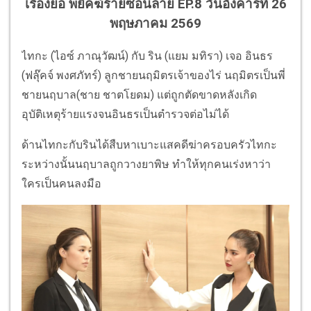
เรื่องย่อ พยัคฆ์ร้ายซ่อนลาย EP.8 วันอังคารที่ 26
พฤษภาคม 2569
ไทกะ (ไอซ์ ภาณุวัฒน์) กับ ริน (แยม มทิรา) เจอ อินธร
(ฟลุ๊คจ์ พงศภัทร์) ลูกชายนฤมิตรเจ้าของไร่ นฤมิตรเป็นพี่
ชายนฤบาล(ชาย ชาตโยดม) แต่ถูกตัดขาดหลังเกิด
อุบัติเหตุร้ายแรงจนอินธรเป็นตำรวจต่อไม่ได้
ด้านไทกะกับรินได้สืบหาเบาะแสคดีฆ่าครอบครัวไทกะ
ระหว่างนั้นนฤบาลถูกวางยาพิษ ทำให้ทุกคนเร่งหาว่า
ใครเป็นคนลงมือ