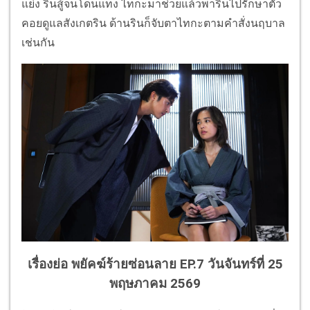
แย่ง รินสู้จนโดนแทง ไทกะมาช่วยแล้วพารินไปรักษาตัว
คอยดูแลสังเกตริน ด้านรินก็จับตาไทกะตามคำสั่งนฤบาล
เช่นกัน
เรื่องย่อ พยัคฆ์ร้ายซ่อนลาย EP.7 วันจันทร์ที่ 25
พฤษภาคม 2569