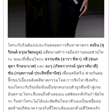
ไทกะกับรินต้องปะทะกันตลอดการสืบหาฆาตกร
คณิน
(สุ
ริยนต์ อรุณวัฒนกูล)
อดีตนายตำรวจมือปราบคอยช่วยไท
กะ ขณะที่เพื่อนไทกะ
ธรรมทัต (ธารา ทิพา)
รตี (ชนก
สุดา รักษนาเวศ)
และ
อะรุ
(ภัสธรากรณ์ บุษราคัมวดี)
ซัน (กฤตกานต์ ประสิทธิ์พานิช)
เพื่อนสนิทริน ช่วยกันต่อ
จิ๊กซอว์เบื้องหลังคดีฆาตกรรมโหด การชิงไหวชิงพริบ
ของไทกะกับรินเข้มข้นเมื่อทุกคนรอบตัวถูกดึงเข้าสู่เกม
อันตราย ไทกะสืบจนถึงตัวเดมอน แต่พัลลภสั่งรินกำจัดไท
กะ รินฆ่าไทกะไม่ได้และตัดสินใจเอาตัวเองเป็นเหยื่อล่อ
สุดท้ายปริศนาความจริงที่ไทกะต้องแลกด้วยชีวิตคนรัก