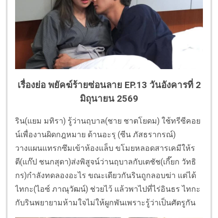
เรื่องย่อ พยัคฆ์ร้ายซ่อนลาย EP.13 วันอังคารที่ 2
มิถุนายน 2569
ริน(แยม มทิรา) รู้ว่านฤบาล(ชาย ชาตโยดม) ใช้ทรีซีคอย
น์เพื่องานผิดกฎหมาย ด้านอะรุ (ซีน ภัสธรากรณ์)
วางแผนแทรกซึมเข้าห้องแล็บ ขโมยหลอดสารเคมีให้ร
ตี(แก๊ป ชนกสุดา)ส่งพิสูจน์ว่านฤบาลกับเตชัช(เกี๊ยก วัทธิ
กร)กำลังทดลองอะไร ขณะเดียวกันรินถูกลอบฆ่า แต่ได้
ไทกะ(ไอซ์ ภาณุวัฒน์) ช่วยไว้ แล้วพาไปที่ไร่อินธร ไทกะ
กับรินพยายามห้ามใจไม่ให้ผูกพันเพราะรู้ว่าเป็นศัตรูกัน