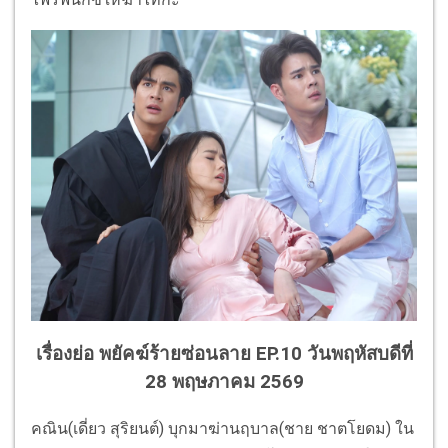
เรื่องย่อ พยัคฆ์ร้ายซ่อนลาย EP.10 วันพฤหัสบดีที่
28 พฤษภาคม 2569
คณิน(เดี่ยว สุริยนต์) บุกมาฆ่านฤบาล(ชาย ชาตโยดม) ใน