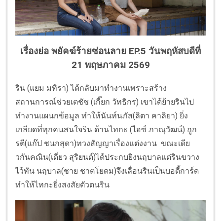
เรื่องย่อ พยัคฆ์ร้ายซ่อนลาย EP.5 วันพฤหัสบดีที่
21 พฤษภาคม 2569
ริน (แยม มทิรา) ได้กลับมาทำงานเพราะสร้าง
สถานการณ์ช่วยเตชัช (เกี๊ยก วัทธิกร) เขาได้ย้ายรินไป
ทำงานแผนกข้อมูล ทำให้นันท์นภัส(ลิตา คาลิยา) ยิ่ง
เกลียดที่ทุกคนสนใจริน ด้านไทกะ (ไอซ์ ภาณุวัฒน์) ถูก
รตี(แก๊ป ชนกสุดา)ทวงสัญญาเรื่องแต่งงาน ขณะเดีย
วกันคณิน(เดี่ยว สุริยนต์)ได้ประกบยิงนฤบาลแต่รินขวาง
ไว้ทัน นฤบาล(ชาย ชาตโยดม)จึงเลื่อนรินเป็นบอดี้การ์ด
ทำให้ไทกะยิ่งสงสัยตัวตนริน