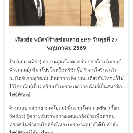
เรื่องย่อ พยัคฆ์ร้ายซ่อนลาย EP.9 วันพุธที่ 27
พฤษภาคม 2569
ริน (แยม มทิรา) ทำงานดูแลไอดอล ริว ดราก้อน (เฟรนด์
พีระกฤตย์) ที่มาโปรโมทให้ทรีซีกรุ๊ป ริวสนใจรินจนไท
กะ(ไอซ์ ภาณุวัฒน์) เกิดอาการหึง ขณะเดียวกันไทกะก็ไม่
ไว้ใจคณิน(เดี่ยว สุริยนต์) เพราะเจอว่าคณินก็เป็นสมาชิก
ไฟร์ฟีนิกซ์
ด้านนฤบาล(ชาย ชาตโยดม) พื้นจากโคม่า เตชัช (เกี๊ยก
วัทธิกร) รู้ความลับว่าพ่อวางแผนแกล้งป่วยเพื่อหาคน
ทรยศ รินทำงานใกล้ชิดไทกะเพราะนฤบาลได้รับคำสั่ง
ไฟร์ฟีนิกซ์ให้ฆ่าไทกะ