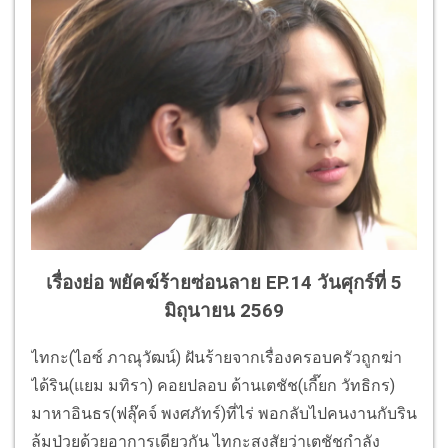
เรื่องย่อ พยัคฆ์ร้ายซ่อนลาย EP.14 วันศุกร์ที่ 5
มิถุนายน 2569
ไทกะ(ไอซ์ ภาณุวัฒน์) ฝันร้ายจากเรื่องครอบครัวถูกฆ่า
ได้ริน(แยม มทิรา) คอยปลอบ ด้านเตชัช(เกี๊ยก วัทธิกร)
มาหาอินธร(ฟลุ๊คจ์ พงศภัทร์)ที่ไร่ พอกลับไปคนงานกับริน
ล้มป่วยด้วยอาการเดียวกัน ไทกะสงสัยว่าเตชัชกำลัง