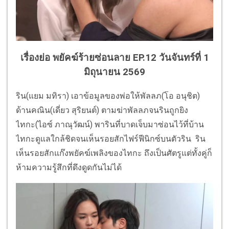
เรื่องย่อ พยัคฆ์ร้ายซ่อนลาย EP.12 วันจันทร์ที่ 1
มิถุนายน 2569
ริน(แยม มทิรา) เอาข้อมูลของพ่อให้พัลลภ(โอ อนุชิต)
ด้านคณิน(เดี่ยว สุริยนต์) ตามฆ่าพัลลภจนรินถูกยิง
ไทกะ(ไอซ์ ภาณุวัฒน์) พารินที่บาดเจ็บมาซ่อนไว้ที่บ้าน
ไทกะดูแลใกล้ชิดจนเห็นรอยสักไฟร์ฟีนิกซ์บนตัวริน ริน
เห็นรอยสักแก๊งพยัคฆ์เพลิงของไทกะ ถึงเป็นศัตรูแต่ทั้งคู่ก็
ห้ามความรู้สึกที่ดึงดูดกันไม่ได้