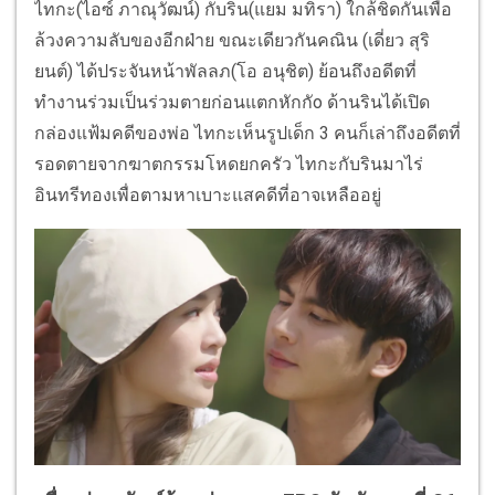
ไทกะ(ไอซ์ ภาณุวัฒน์) กับริน(แยม มทิรา) ใกล้ชิดกันเพื่อ
ล้วงความลับของอีกฝ่าย ขณะเดียวกันคณิน (เดี่ยว สุริ
ยนต์) ได้ประจันหน้าพัลลภ(โอ อนุชิต) ย้อนถึงอดีตที่
ทำงานร่วมเป็นร่วมตายก่อนแตกหักกัo ด้านรินได้เปิด
กล่องแฟ้มคดีของพ่อ ไทกะเห็นรูปเด็ก 3 คนก็เล่าถึงอดีตที่
รอดตายจากฆาตกรรมโหดยกครัว ไทกะกับรินมาไร่
อินทรีทองเพื่อตามหาเบาะแสคดีที่อาจเหลืออยู่