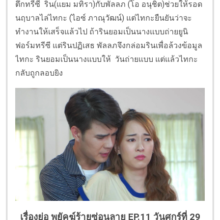
ตึกทรีซี ริน(แยม มทิรา)กับพัลลภ (โอ อนุชิต)ช่วยให้รอด
นฤบาลไล่ไทกะ (ไอซ์ ภาณุวัฒน์) แต่ไทกะยืนยันว่าจะ
ทำงานให้เสร็จแล้วไป ถ้ารินยอมเป็นนางแบบถ่ายยูนิ
ฟอร์มทรีซี แต่รินปฏิเสธ พัลลภจึงกล่อมรินเพื่อล้วงข้อมูล
ไทกะ รินยอมเป็นนางแบบให้ วันถ่ายแบบ แต่แล้วไทกะ
กลับถูกลอบยิง
เรื่องย่อ พยัคฆ์ร้ายซ่อนลาย EP.11 วันศุกร์ที่ 29