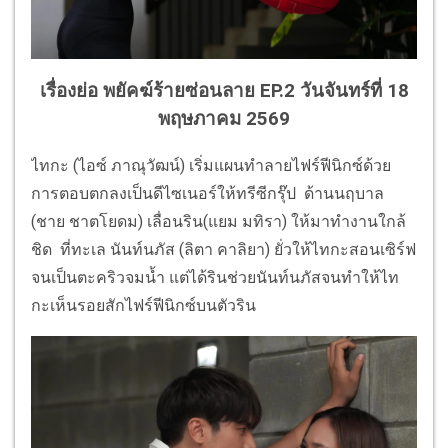
เรื่องย่อ พยัคฆ์ร้ายซ่อนลาย EP.2 วันจันทร์ที่ 18
พฤษภาคม 2569
ไทกะ (ไอซ์ ภาณุวัฒน์) เริ่มแผนทำลายไฟร์ฟีนิกซ์ด้วย
การตอบตกลงเป็นดีไซเนอร์ให้ทรีซีกรุ๊ป ด้านนฤบาล
(ชาย ชาตโยดม) เลื่อนริน(แยม มทิรา) ให้มาทำงานใกล้
ชิด ที่ทะเล นันท์นภัส (ลิตา คาลิยา) ยั่วให้ไทกะสอนเซิร์ฟ
จนเป็นตะคริวจมน้ำ แต่ได้รินช่วยนันท์นภัสจนทำให้ไท
กะเห็นรอยสักไฟร์ฟีนิกซ์บนตัวริน