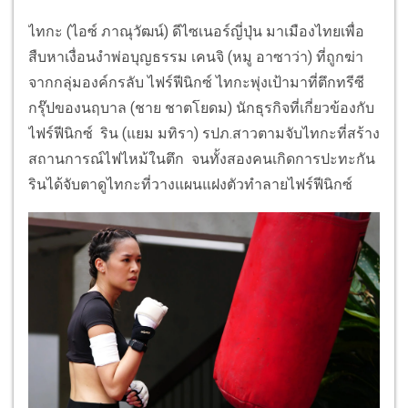
ไทกะ (ไอซ์ ภาณุวัฒน์) ดีไซเนอร์ญี่ปุ่น มาเมืองไทยเพื่อ
สืบหาเงื่อนงำพ่อบุญธรรม เคนจิ (หมู อาซาว่า) ที่ถูกฆ่า
จากกลุ่มองค์กรลับ ไฟร์ฟีนิกซ์ ไทกะพุ่งเป้ามาที่ตึกทรีซี
กรุ๊ปของนฤบาล (ชาย ชาตโยดม) นักธุรกิจที่เกี่ยวข้องกับ
ไฟร์ฟีนิกซ์ ริน (แยม มทิรา) รปภ.สาวตามจับไทกะที่สร้าง
สถานการณ์ไฟไหม้ในตึก จนทั้งสองคนเกิดการปะทะกัน
รินได้จับตาดูไทกะที่วางแผนแฝงตัวทำลายไฟร์ฟีนิกซ์