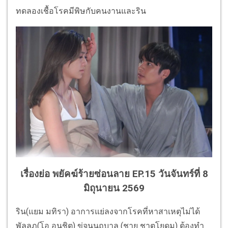
ทดลองเชื้อโรคมีพิษกับคนงานและริน
เรื่องย่อ พยัคฆ์ร้ายซ่อนลาย EP.15 วันจันทร์ที่ 8
มิถุนายน 2569
ริน(แยม มทิรา) อาการแย่ลงจากโรคที่หาสาเหตุไม่ได้
พัลลภ(โอ อนุชิต) ขู่จนนฤบาล (ชาย ชาตโยดม) ต้องทำ