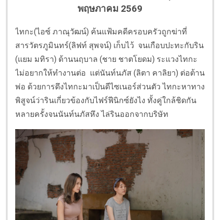
พฤษภาคม 2569
ไทกะ(ไอซ์ ภาณุวัฒน์) ค้นแฟ้มคดีครอบครัวถูกฆ่าที่
สารวัตรภูมินทร์(ลิฟท์ สุพจน์) เก็บไว้ จนเกือบปะทะกับริน
(แยม มทิรา) ด้านนฤบาล (ชาย ชาตโยดม) ระแวงไทกะ
ไม่อยากให้ทำงานต่อ แต่นันท์นภัส (ลิตา คาลิยา) ต่อต้าน
พ่อ ด้วยการดึงไทกะมาเป็นดีไซเนอร์ส่วนตัว ไทกะหาทาง
พิสูจน์ว่ารินเกี่ยวข้องกับไฟร์ฟีนิกซ์ยังไง ทั้งคู่ใกล้ชิดกัน
หลายครั้งจนนันท์นภัสหึง ไล่รินออกจากบริษัท