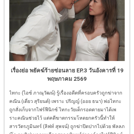
เรื่องย่อ พยัคฆ์ร้ายซ่อนลาย EP.3 วันอังคารที่ 19
พฤษภาคม 2569
ไทกะ (ไอซ์ ภาณุวัฒน์) รู้เรื่องอดีตที่ครอบครัวถูกฆ่าจาก
คณิน (เดี่ยว สุริยนต์) เพราะ ปริญญ์ (ออย ธนา) พ่อไทกะ
ถูกสั่งเก็บจากไฟร์ฟีนิกซ์ ไทกะวัยเด็กรอดตายมาได้เพ
ราะคณินช่วยไว้ แต่คดีฆาตกรรมโหดยกครัวนี้ทำให้
สารวัตรภูมินทร์ (ลิฟท์ สุพจน์) ถูกฆ่าปิดปากไปด้วย พัลลภ