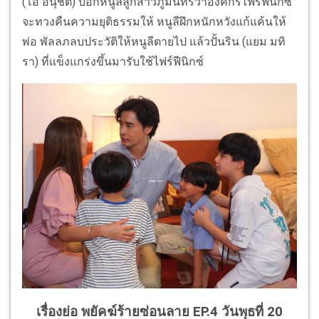
(โอ อนุชิต) บอกหนูลีลูกสาวภูมินทร์ว่าองค์กรไฟร์ฟีนิกซ์
จะทวงคืนความยุติธรรมให้ หนูลีฝึกหนักหวังแก้แค้นให้
พ่อ พัลลภลบประวัติให้หนูลีตายไป แล้วปั้นริน (แยม มทิ
รา) ที่แข็งแกร่งขึ้นมารับใช้ไฟร์ฟีนิกซ์
เรื่องย่อ พยัคฆ์ร้ายซ่อนลาย EP.4 วันพุธที่ 20