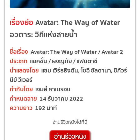
เรื่องย่อ
Avatar: The Way of Water
อวตาร: วิถีแห่งสายน้ำ
ชื่อเรื่อง
Avatar: The Way of Water / Avatar 2
ประเภท
แอคชั่น / ผจญภัย / แฟนตาซี
นำแสดงโดย
แซม เวิร์ธธิงตัน, โซอี ซัลดานา, ซิกัวร์
นีย์ วีเวอร์
กำกับโดย
เจมส์ คาเมรอน
กำหนดฉาย
14 ธันวาคม 2022
ความยาว
192 นาที
อ่านรีวิวหนังได้ที่นี่