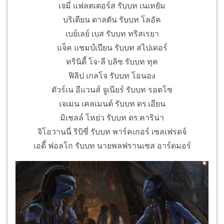
เจมี่ แฟลตเตอร์ส รับบท เนเทยัม
บริเตียน ดาลตัน รับบท โลอัค
เบย์เลย์ เบส รับบท ทริสเรยา
แจ็ค แชมป์เปียน รับบท สไปเดอร์
ทรินิตี้ โจ-ลี บลิซ รับบท ทุค
ฟิลิป เกลโจ รับบท โอนอง
ดัวร์เน อีแวนส์ จูเนียร์ รับบท รอตโซ
เจเมน เคลเมนต์ รับบท ดร.เอียน
มิเชลล์ โหย่ว รับบท ดร.คาริน่า
จิโอวานนี่ ริบิซี่ รับบท พาร์คเกอร์ เซลเฟรดจ์
เอดี้ ฟอลโก รับบท นายพลฟรานเซส อาร์ดมอร์