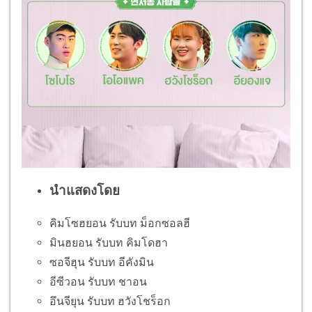
นำแสดงโดย
คิมโซฮยอน รับบท ม็อกซอลฮี
มินฮยอน รับบท คิมโดฮา
ซอจีฮุน รับบท อีคังมิน
อีซีวอน รับบท ชาอน
อึนจียุน รับบท ฮวังโชร็อก