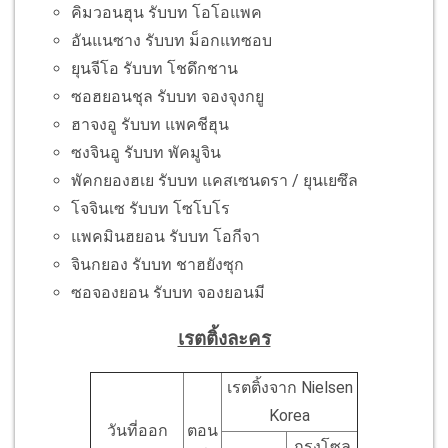
คิมวอนฮุน รับบท โอโอแพค
อันแนซาง รับบท ม็อกแทซอบ
ยุนจีโอ รับบท โชดึกชาน
ซอฮยอนชุล รับบท จองจุงกยู
ฮาจงอู รับบท แพคชีฮุน
ซงจินอู รับบท พัคมูจิน
พัคกยองฮเย รับบท แคสเซนดรา / ยุนเยซึล
โจจินเซ รับบท โซโบโร
แพคมินฮยอน รับบท โอกีจา
จินกยอง รับบท ชาฮยังซุก
ซอจองยอน รับบท จองยอนมี
เรตติ้งละคร
เรตติ้งจาก Nielsen
Korea
วันที่ออก
ตอน
กรุงโซล