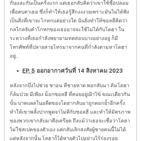
กันและกันเป็นครั้งแรก แต่เธอกลับคิดว่าเขาใช้ชื่อปลอม
เพื่อตบตาเธอ ซึ่งก็ทำให้เธอรู้สึกงงงวยเพราะมันไม่ได้ฟัง
เป็นสิ่งที่เขาจะโกหกแต่อย่างใด นั่นยิ่งทำให้ซอลฮีคิดว่า
กลไกลจับคำโกหกของเธออาจจะใช้ไม่ได้กับโดฮา ใน
ระหว่างที่เธอกำลังพยายามทดสอบบางอย่างอยู่ ก็มี
โทรศัพท์ที่ปลายสายโทรมาจากคนที่กำลังตามหาโดฮา
อยู่...
EP. 5
ออกอากาศวันที่ 14 สิงหาคม 2023
หลังจากบึ่งไปช่วย ชาอน ที่ชายหาด พอกลับมา คิมโดฮา
ก็ล้มป่วย มีเพียง ม็อกซอลฮี ที่คอยอยู่เฝ้าไข้ ขณะเดียวกัน
นั้น บาดแผลในอดีตของโดฮากลับมาถูกตอกย้ำอีกครั้ง
ทำให้เขาพลั้งปากพูดจาไม่ดีกับซอลฮี และทำให้มิตรภาพ
ของพวกเขากลับมาตึงเครียด ถึงแม้ว่าเธอจะเชื่อว่าโดฮา
ไม่ใช่สเปคของตัวเอง แต่กลับเลิกสงสัยผู้ชายคนนี้ไม่ได้
แต่หลังจากนั้น โดฮาก็ได้หายตัวไปอย่างไร้ร่องรอย