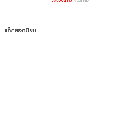
เรื่องย่อละคร
4 วันที่แล้ว
แท็กยอดนิยม
ข่าวบันเทิง
ดารา
ข่าวดารา
ไอจีดารา
อินสตราแกรมดารา
ประวัติดารา
recommended
ดูทีวีออนไลน์
ดาราเดลี่
ข่าวบันเทิงวันนี้
เรื่องย่ออื่นๆ