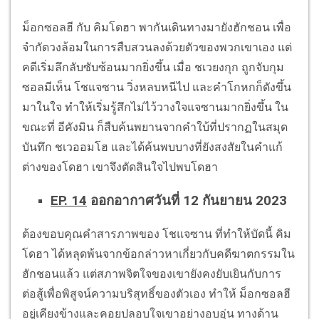
ม็อกซอลฮี กับ คิมโดฮา พากันเดินทางมายังฮักชอน เพื่อ
จำกัดวงล้อมในการสืบสวนลงด้วยตัวของพวกเขาเอง แต่
คดีเริ่มลึกลับซับซ้อนมากยิ่งขึ้น เมื่อ ชเวยงกุก ถูกจับกุม
ซอลมีเห็น โชแจซาน วิ่งหลบหนีไป และคำโกหกก็ดังขึ้น
มาในใจ ทำให้เริ่มรู้สึกไม่ไว้วางใจแจซานมากยิ่งขึ้น ใน
ขณะที่ อีคังมิน ก็สืบค้นพยานจากคำใบ้ที่ปรากฏในสมุด
บันทึก ชเวออมโฮ และได้ค้นพบบางที่ยังสงสัยในคำแก้
ต่างของโดฮา เขาจึงตัดสินใจไปพบโดฮา
EP. 14
ออกอากาศวันที่ 12 กันยายน 2023
ต้องขอบคุณคำสารภาพของ โชแจซาน ที่ทำให้บัดนี้ คิม
โดฮา ได้หลุดพ้นจากข้อกล่าวหาเกี่ยวกับคดีฆาตกรรมใน
ฮักชอนแล้ว แต่สภาพจิตใจของเขายังคงยับเยินกับการ
ต่อสู้เพื่อพิสูจน์ความบริสุทธิ์ของตัวเอง ทำให้ ม็อกซอลฮี
อยู่เคียงข้างและคอยปลอบใจเขาอย่างอบอุ่น ทางด้าน