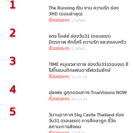
1
The Running เงิน งาน ความรัก ช่อง
3HD (ตอนล่าสุด)
เรื่องย่อละคร
1 วันที่แล้ว
2
แดง ไบเล่ย์ ช่องวัน31 (ตอนแรก)
มิตรภาพ ศักดิ์ศรี ความรัก และครอบครัว
เรื่องย่อละคร
3 วันที่แล้ว
3
TIME หมุนเวลาตาย ช่องวัน31(ตอนจบ) ซี
รีส์โรแมนติกแฟนตาซีฟอร์มยักษ์
เรื่องย่อละคร
16 ก.ค. 69
4
มุ่ยเฟย ดูทุกตอนทาง TrueVisions NOW
เรื่องย่อละคร
29 ก.ค. 69
5
วิมานอากาศ Sky Castle Thailand ช่อง
วัน31 (ตอนแรก) การศึกษาถูก ชี้วัด
สถานะทางสังคม