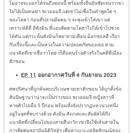
ไม่อาจจะบอกได้จนถึงตอนนี้ พร้อมทั้งยืนยันชัดเจนว่าเขา
ไม่ได้เป็นคนฆ่า ชเวออมจี แต่เขาไม่เชื่อในคำพูดใด ๆ
ของโดฮา ก่อนที่ปลายมีดคม ๆ จะพุ่งเข้าใส่เขา แต่
เคราะห์ดีที่ อีคังมิน ที่แอบติดตามโดฮาไปได้เข้าไปช่วย
ได้ทัน แต่กระนั้นคังมินก็พยายามเตือน ม็อกซอลฮี เกี่ยว
กับเรื่องนี้และเป็นห่วงในความปลอดภัยของเธอ ตาม
แนวคิดที่เขาเชื่อว่าโดฮาก็คือคนร้ายตัวจริงในคดีที่เมือง
ฮักซอน
EP. 11
ออกอากาศวันที่ 4 กันยายน 2023
ศพปริศนาที่ถูกค้นพบบริเวณชายเขาฮักซอน ได้ถูกตั้งข้อ
สันนิษฐานว่าน่าจะเป็นร่างของ ชเวออมจี หญิงสาวที่
หายตัวไปเมื่อ 5 ปีก่อน พร้อมทั้งยังปรากฏแหวนวงหนึ่ง
อยู่ในจุดที่พบร่างด้วย คังมิน สังเกตและสัมผัสได้ถึง
แนวคิดที่เปลี่ยนไปของสายสืบกวัก เขาจึงใช้เส้นสายใน
การติดต่อสถาบันนิติวิทย์ฯ เพื่อหาเบาะแสอัตลักษณ์ของ