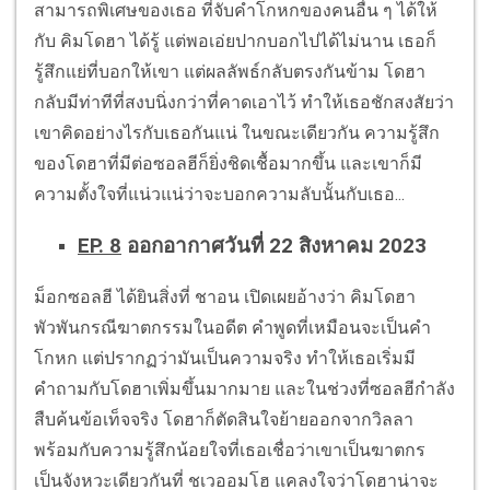
สามารถพิเศษของเธอ ที่จับคำโกหกของคนอื่น ๆ ได้ให้
กับ คิมโดฮา ได้รู้ แต่พอเอ่ยปากบอกไปได้ไม่นาน เธอก็
รู้สึกแย่ที่บอกให้เขา แต่ผลลัพธ์กลับตรงกันข้าม โดฮา
กลับมีท่าทีที่สงบนิ่งกว่าที่คาดเอาไว้ ทำให้เธอชักสงสัยว่า
เขาคิดอย่างไรกับเธอกันแน่ ในขณะเดียวกัน ความรู้สึก
ของโดฮาที่มีต่อซอลฮีก็ยิ่งชิดเชื้อมากขึ้น และเขาก็มี
ความตั้งใจที่แน่วแน่ว่าจะบอกความลับนั้นกับเธอ...
EP. 8
ออกอากาศวันที่ 22 สิงหาคม 2023
ม็อกซอลฮี ได้ยินสิ่งที่ ชาอน เปิดเผยอ้างว่า คิมโดฮา
พัวพันกรณีฆาตกรรมในอดีต คำพูดที่เหมือนจะเป็นคำ
โกหก แต่ปรากฏว่ามันเป็นความจริง ทำให้เธอเริ่มมี
คำถามกับโดฮาเพิ่มขึ้นมากมาย และในช่วงที่ซอลฮีกำลัง
สืบค้นข้อเท็จจริง โดฮาก็ตัดสินใจย้ายออกจากวิลลา
พร้อมกับความรู้สึกน้อยใจที่เธอเชื่อว่าเขาเป็นฆาตกร
เป็นจังหวะเดียวกันที่ ชเวออมโฮ แคลงใจว่าโดฮาน่าจะ