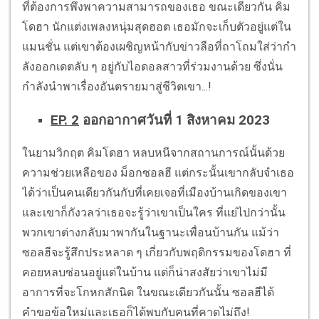
ที่ต้องการพึงพาความสามารถของเธอ ขณะเดียวกัน คิม
โดฮา นักแต่งเพลงหนุ่มสุดฮอต เธอมักจะเก็บตัวอยู่แต่ใน
แมนชั่น แต่เขาต้องเผชิญหน้ากับข่าวลือที่ถาโถมใส่ว่ากำ
ลังออกเดตลับ ๆ อยู่กับไอดอลสาวที่ร่วมงานด้วย ซึ่งนั่น
กำลังนำพาเรื่องอันตรายมาสู่ชีวิตเขา...!
EP. 2
ออกอากาศวันที่ 1 สิงหาคม 2023
ในยามวิกฤต คิมโดฮา หลบหนีจากสถานการณ์นั้นด้วย
ความช่วยเหลือของ ม็อกซอลฮี แต่กระนั้นเขากลับจำเธอ
ได้ว่าเป็นคนเดียวกันกับที่เคยเจอที่เมืองบ้านเกิดของเขา
และเขาก็กังวลว่าเธอจะรู้ว่าเขาเป็นใคร ที่แย่ไปกว่านั้น
พวกเขาต่างกลับมาพากันในฐานะเพื่อนบ้านกัน แม้ว่า
ซอลฮีจะรู้สึกประหลาด ๆ เกี่ยวกับพฤติกรรมของโดฮา ที่
คอยหลบซ่อนอยู่แต่ในบ้าน แต่ก็น่าสงสัยว่าเขาไม่มี
อาการที่จะโกหกสักนิด ในขณะเดียวกันนั้น ซอลฮีได้
คำขอข้อใหม่และเธอก็ได้พบกับคนที่คาดไม่ถึง!