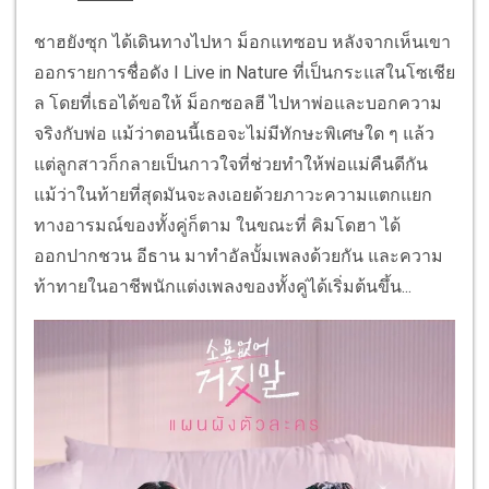
ชาฮยังซุก ได้เดินทางไปหา ม็อกแทซอบ หลังจากเห็นเขา
ออกรายการชื่อดัง I Live in Nature ที่เป็นกระแสในโซเชีย
ล โดยที่เธอได้ขอให้ ม็อกซอลฮี ไปหาพ่อและบอกความ
จริงกับพ่อ แม้ว่าตอนนี้เธอจะไม่มีทักษะพิเศษใด ๆ แล้ว
แต่ลูกสาวก็กลายเป็นกาวใจที่ช่วยทำให้พ่อแม่คืนดีกัน
แม้ว่าในท้ายที่สุดมันจะลงเอยด้วยภาวะความแตกแยก
ทางอารมณ์ของทั้งคู่ก็ตาม ในขณะที่ คิมโดฮา ได้
ออกปากชวน อีธาน มาทำอัลบั้มเพลงด้วยกัน และความ
ท้าทายในอาชีพนักแต่งเพลงของทั้งคู่ได้เริ่มต้นขึ้น...