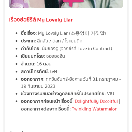
เรื่องย่อซีรีส์ My Lovely Liar
ชื่อเรื่อง
: My Lovely Liar (소용없어 거짓말)
ประเภท
: ลึกลับ / ตลก / โรแมนติก
กำกับโดย
: นัมซองอู (จากซีรีส์ Love in Contract)
เขียนบทโดย
: ซอจองอึน
จำนวน
: 16 ตอน
สถานีโทรทัศน์
: tvN
ออกอากาศ
: ทุกวันจันทร์-อังคาร วันที่ 31 กรกฎาคม -
19 กันยายน 2023
ช่องทางรับชมอย่างถูกลิขสิทธิ์ในประเทศไทย
: VIU
ออกอากาศก่อนหน้าเรื่องนี้
:
Delightfully Deceitful
|
ออกอากาศต่อจากเรื่องนี้
:
Twinkling Watermelon