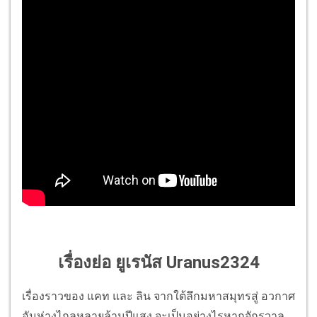
เรื่องย่อ ยูเรนัส Uranus2324
เรื่องราวของ
แคท
และ
ลิน
จากใต้ลึกมหาสมุทรสู่ อวกาศ
อันห่างไกลหลายล้านปีแสง จะเป็นอย่างไรหากจักรวาล