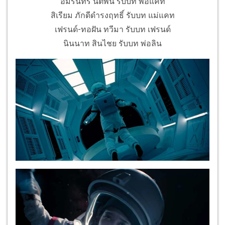
อัมรินทร์ นิติพน รับบท พ่อแคท
สิเรียม ภักดีดำรงฤทธิ์ รับบท แม่แคท
เฟรนด์-ทอฝัน ทวีมา รับบท เฟรนด์
นินนาท สินไชย รับบท พ่อลิน