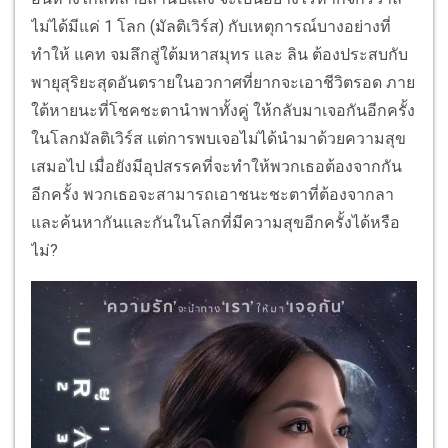
ไม่ได้
มีแค่ 1 โลก (มัลติเวิร์ส) กับเหตุการณ์บางอย่างที่
ทำให้
แคท
จมลึกสู่ใต้มหาสมุทร และ
ลิน
ต้องประสบกับ
พายุสุริยะสุดอั
นตรายในอวกาศที่ยากจะเอาชีวิ
ตรอด ภาย
ใต้หายนะที่โชคชะตานำพาทั้
งคู่ ให้กลับมาเจอกันอีกครั้ง
ในโลกมั
ลติเวิร์ส แต่การพบเจอไม่ได้นำมาด้
วยความสุข
เสมอไป เมื่อยังมีอุปสรรคที่จะทำให้
พวกเธอต้องจากกัน
อีกครั้ง พวกเธอจะสามารถเอาชนะชะตาที่ต้
องจากลา
และค้นหากันและกั
นในโลกที่มีความสุขอีกครั้งได้
หรือ
ไม่
?