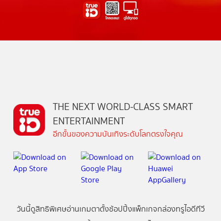
THE NEXT WORLD-CLASS SMART
ENTERTAINMENT
อีกขั้นของความบันเทิงระดับโลกตรงใจคุณ
วันนี้
ดู
สิทธิพิเศษ
อ่าน
เกม
ตาตั้ง
ช้อปปิ้ง
แพ็กเกจ
กล่องทรูไอดีทีวี