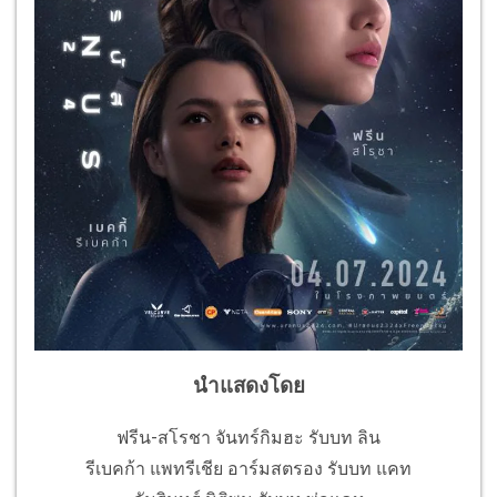
นำแสดงโดย
ฟรีน-สโรชา จันทร์กิมฮะ รับบท ลิน
รีเบคก้า แพทรีเชีย อาร์มสตรอง รับบท แคท