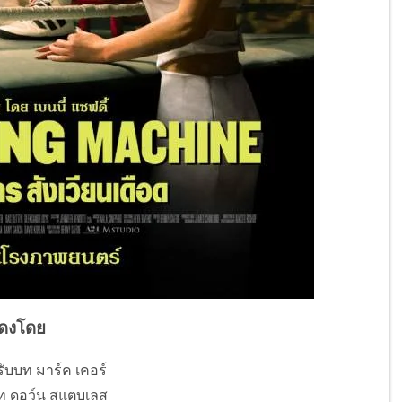
ดงโดย
รับบท มาร์ค เคอร์
บบท ดอว์น สแตบเลส