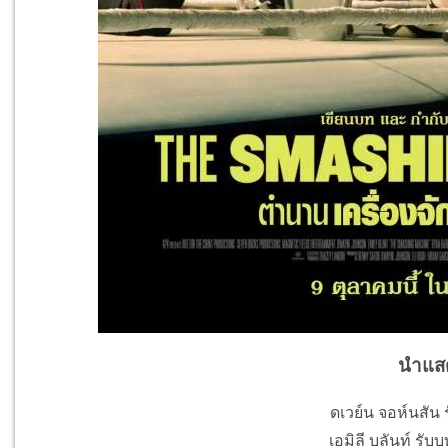
นำแส
ดเวย์น จอห์นสัน 
เอมิลี บลันท์ รั