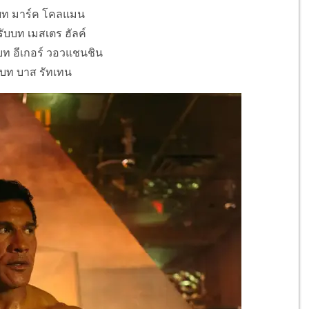
บบท มาร์ค โคลแมน
รับบท เมสเตร ฮัลค์
บบท อีเกอร์ วอวแชนชิน
บบท บาส รัทเทน