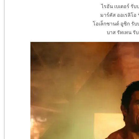
ไรอัน เบเดอร์ รั
มาร์คัส ออเรลิโอ 
โอเล็กซานด์ อูซิก รั
บาส รัทเทน รั