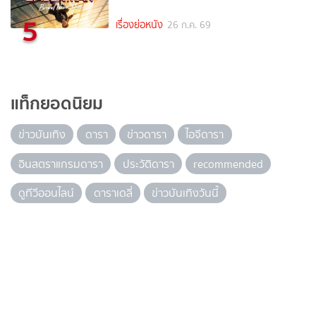
5
เรื่องย่อหนัง
26 ก.ค. 69
แท็กยอดนิยม
ข่าวบันเทิง
ดารา
ข่าวดารา
ไอจีดารา
อินสตราแกรมดารา
ประวัติดารา
recommended
ดูทีวีออนไลน์
ดาราเดลี่
ข่าวบันเทิงวันนี้