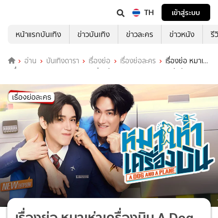
TH
เข้าสู่ระบบ
หน้าแรกบันเทิง
ข่าวบันเทิง
ข่าวละคร
ข่าวหนัง
รี
อ่าน
บันเทิงดารา
เรื่องย่อ
เรื่องย่อละคร
เรื่องย่อ หมาเห่า
เครื่องบิน A Dog And A Plane ช่องวัน31 (ตอนจบ) เต-นิว ปฏิบัติภารกิจ
กู้ภัย
เรื่องย่อ หมาเห่าเครื่องบิน A Dog