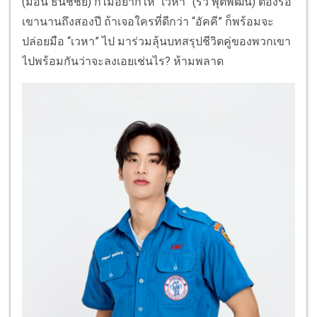
(ม่อน ธนัชชัย) ก็ไม่อยากให้ “เวหา” (ริว พุติพัฒน์) ต้องรอ
เขานานถึงสองปี ถ้าเจอใครที่ดีกว่า “อัคคี” ก็พร้อมจะ
ปล่อยมือ “เวหา” ไป มาร่วมลุ้นบทสรุปชีวิตคู่ของพวกเขา
ไปพร้อมกันว่าจะลงเอยเช่นไร? ห้ามพลาด