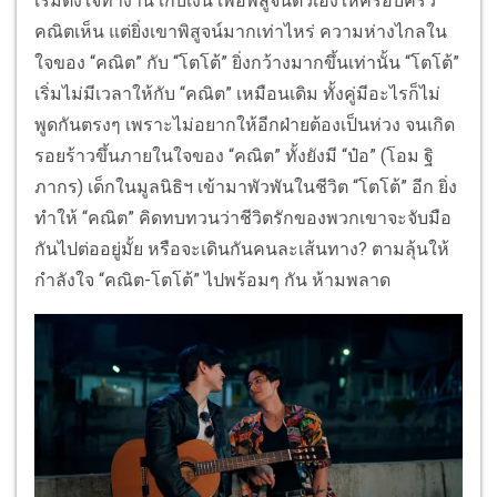
เริ่มตั้งใจทำงาน เก็บเงิน เพื่อพิสูจน์ตัวเองให้ครอบครัว
คณิตเห็น แต่ยิ่งเขาพิสูจน์มากเท่าไหร่ ความห่างไกลใน
ใจของ “คณิต” กับ “โตโต้” ยิ่งกว้างมากขึ้นเท่านั้น “โตโต้”
เริ่มไม่มีเวลาให้กับ “คณิต” เหมือนเดิม ทั้งคู่มีอะไรก็ไม่
พูดกันตรงๆ เพราะไม่อยากให้อีกฝ่ายต้องเป็นห่วง จนเกิด
รอยร้าวขึ้นภายในใจของ “คณิต” ทั้งยังมี “ป๋อ” (โอม ฐิ
ภากร) เด็กในมูลนิธิฯ เข้ามาพัวพันในชีวิต “โตโต้” อีก ยิ่ง
ทำให้ “คณิต” คิดทบทวนว่าชีวิตรักของพวกเขาจะจับมือ
กันไปต่ออยู่มั้ย หรือจะเดินกันคนละเส้นทาง? ตามลุ้นให้
กำลังใจ “คณิต-โตโต้” ไปพร้อมๆ กัน ห้ามพลาด