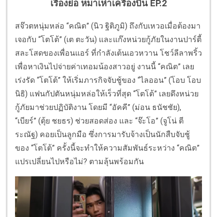
เรื่องย่อ หมาเห่าเครื่องบิน EP.2
สจ๊วตหนุ่มหล่อ “คณิต” (นิว ฐิติภูมิ) ถึงกับเหวอเมื่อต้องมา
เจอกับ “โตโต้” (เต ตะวัน) และแก๊งหน่วยกู้ภัยในงานปาร์ตี้
สละโสดของเพื่อนแอร์ ที่กำลังเต้นเอวหวาน โชว์ลีลาพริ้ว
เพื่อหาเงินไปจ่ายค่าเทอมน้องสาวอยู่ งานนี้ “คณิต” เลย
เร่งรัด “โตโต้” ให้เริ่มภารกิจจับชู้ของ “ไลออน” (โอบ โอบ
นิธิ) แฟนกัปตันหนุ่มหล่อให้เร็วที่สุด “โตโต้” เลยดึงหน่วย
กู้ภัยมาช่วยปฏิบัติงาน โดยมี “อัคคี” (ม่อน ธนัชชัย),
“เบียร์” (ตุ้ย ชยธร) ช่วยสอดส่อง และ “จ๊ะโอ” (จูโน่ ตี
ระณัฐ) คอยเป็นลูกมือ ซึ่งการมารับจ้างเป็นนักสืบจับชู้
ของ “โตโต้” ครั้งนี้จะทำให้ความสัมพันธ์ระหว่าง “คณิต”
แปรเปลี่ยนไปหรือไม่? ตามลุ้นพร้อมกัน