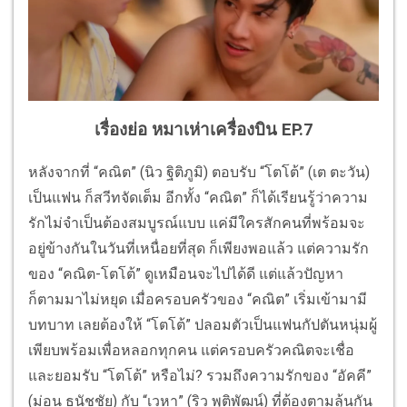
เรื่องย่อ หมาเห่าเครื่องบิน EP.7
หลังจากที่ “คณิต” (นิว ฐิติภูมิ) ตอบรับ “โตโต้” (เต ตะวัน)
เป็นแฟน ก็สวีทจัดเต็ม อีกทั้ง “คณิต” ก็ได้เรียนรู้ว่าความ
รักไม่จำเป็นต้องสมบูรณ์แบบ แค่มีใครสักคนที่พร้อมจะ
อยู่ข้างกันในวันที่เหนื่อยที่สุด ก็เพียงพอแล้ว แต่ความรัก
ของ “คณิต-โตโต้” ดูเหมือนจะไปได้ดี แต่แล้วปัญหา
ก็ตามมาไม่หยุด เมื่อครอบครัวของ “คณิต” เริ่มเข้ามามี
บทบาท เลยต้องให้ “โตโต้” ปลอมตัวเป็นแฟนกัปตันหนุ่มผู้
เพียบพร้อมเพื่อหลอกทุกคน แต่ครอบครัวคณิตจะเชื่อ
และยอมรับ “โตโต้” หรือไม่? รวมถึงความรักของ “อัคคี”
(ม่อน ธนัชชัย) กับ “เวหา” (ริว พุติพัฒน์) ที่ต้องตามลุ้นกัน