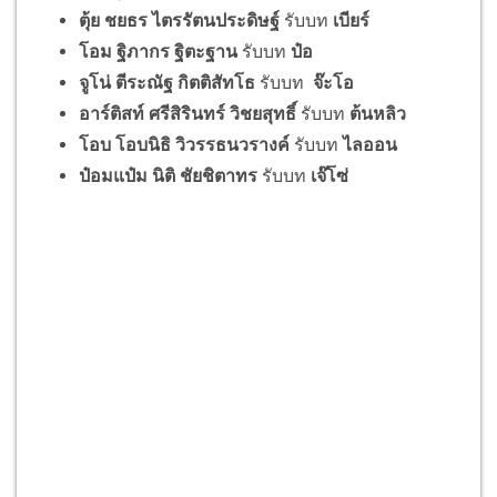
ตุ้ย
ชยธร ไตรรัตนประดิษฐ์
รับบท
เบียร์
โอม
ฐิภากร ฐิตะฐาน
รับบท
ป๋อ
จูโน่
ตีระณัฐ กิตติสัทโธ
รับบท
จ๊ะโอ
อาร์ติสท์
ศรีสิรินทร์ วิชยสุทธิ์
รับบท
ต้นหลิว
โอบ
โอบนิธิ วิวรรธนวรางค์
รับบท
ไลออน
ป๋อมแป๋ม
นิติ ชัยชิตาทร
รับบท
เจ๊โซ่