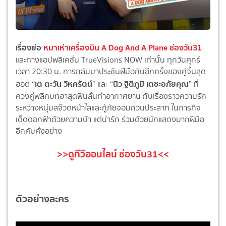
เรื่องย่อ
หมาเห่าเครื่องบิน A Dog And A Plane ช่องวัน31
และทางแอปพลิเคชั่น TrueVisions NOW เท่านั้น ทุกวันศุกร์
เวลา 20:30 น.
การกลับมาประชันฝีมื
อกันอีกครั้งของคู่จิ้นสุด
“
เต
ตะวัน วิหครัตน์
นิว
ฐิติภูมิ เตชะอภัยคุณ
ฮอต
” และ “
” ที่
ควงคู่พลิกบทฮาสุดฟินลั่นท่า
อากาศยาน กับเรื่องราวความรัก
ระหว่างหนุ่
มสจ๊วตหน้าใสและกู้ภัยจอมกวนประ
สาท ในภารกิจ
เด็ดดอกฟ้าด้วยความบ้า แต่น่ารัก ร่วมด้วยนักแสดงมากฝีมือ
อีกคับคั่
งอย่าง
>>ดูทีวีออนไลน์ ช่องวัน31<<
ตัวอย่างละคร