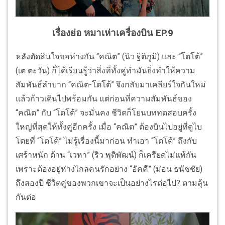
เรื่องย่อ หมาเห่าเครื่องบิน EP.9
หลังตัดสินใจขอห่างกัน “คณิต” (นิว ฐิติภูมิ) และ “โตโต้”
(เต ตะวัน) ก็ได้เรียนรู้ว่าสิ่งที่ทั้งคู่ทำมันยิ่งทำให้ความ
สัมพันธ์ลำบาก “คณิต-โตโต้” จึงกลับมาเคลียร์ใจกันใหม่
แล้วก้าวเดินไปพร้อมกัน แต่ก่อนที่ความสัมพันธ์ของ
“คณิต” กับ “โตโต้” จะมั่นคง ชีวิตก็โยนบททดสอบครั้ง
ใหญ่ที่สุดให้ทั้งคู่อีกครั้ง เมื่อ “คณิต” ต้องบินไปอยู่ที่ดูไบ
โดยที่ “โตโต้” ไม่รู้เรื่องนี้มาก่อน ทำเอา “โตโต้” ถึงกับ
เศร้าหนัก ด้าน “เวหา” (ริว พุติพัฒน์) ก็เครียดไม่แพ้กัน
เพราะต้องอยู่ห่างไกลคนรักอย่าง “อัคคี” (ม่อน ธนัชชัย)
ถึงสองปี ชีวิตคู่ของพวกเขาจะเป็นอย่างไรต่อไป? ตามลุ้น
กันต่อ