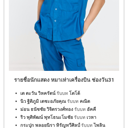
รายชื่อนักแสดง หมาเห่าเครื่องบิน ช่องวัน31
เต
ตะวัน วิหครัตน์
รับบท
โตโต้
นิว
ฐิติภูมิ เตชะอภัยคุณ
รับบท
คณิต
ม่อน
ธนัชชัย วิจิตรวงศ์ทอง
รับบท
อัคคี
ริว
พุติพัฒน์ พุทโธนะโมชัย
รับบท
เวหา
กระปุก
พลอยนิรา หิรัญทวีศิลป์
รับบท
ไพลิน