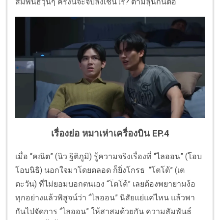
สัมพันธ์วุ่นๆ ครั้งนี้จะจบลงเช่นไร? ตามลุ้นกันต่อ
เรื่องย่อ หมาเห่าเครื่องบิน EP.4
เมื่อ “คณิต” (นิว ฐิติภูมิ) รู้ความจริงเรื่องที่ “ไลออน” (โอบ
โอบนิธิ) นอกใจมาโดยตลอด ก็ยิ่งโกรธ “โตโต้” (เต
ตะวัน) ที่ไม่ยอมบอกตนเอง “โตโต้” เลยต้องพยายามง้อ
ทุกอย่างแล้วพิสูจน์ว่า “ไลออน” นิสัยแย่แค่ไหน แล้วพา
กันไปจัดการ “ไลออน” ให้สาสมด้วยกัน ความสัมพันธ์