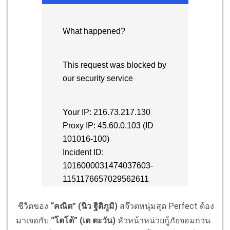
ชีวิตของ
“คณิต” (นิว ฐิติภูมิ)
สจ๊วตหนุ่มสุด Perfect ต้อง
มาเจอกับ
“โตโต้” (เต ตะวัน)
หัวหน้าหน่วยกู้ภัยจอมกวน