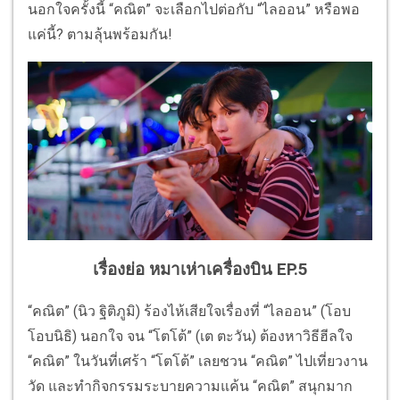
นอกใจครั้งนี้ “คณิต” จะเลือกไปต่อกับ “ไลออน” หรือพอ
แค่นี้? ตามลุ้นพร้อมกัน!
เรื่องย่อ หมาเห่าเครื่องบิน EP.5
“คณิต” (นิว ฐิติภูมิ) ร้องไห้เสียใจเรื่องที่ “ไลออน” (โอบ
โอบนิธิ) นอกใจ จน “โตโต้” (เต ตะวัน) ต้องหาวิธีฮีลใจ
“คณิต” ในวันที่เศร้า “โตโต้” เลยชวน “คณิต” ไปเที่ยวงาน
วัด และทำกิจกรรมระบายความแค้น “คณิต” สนุกมาก