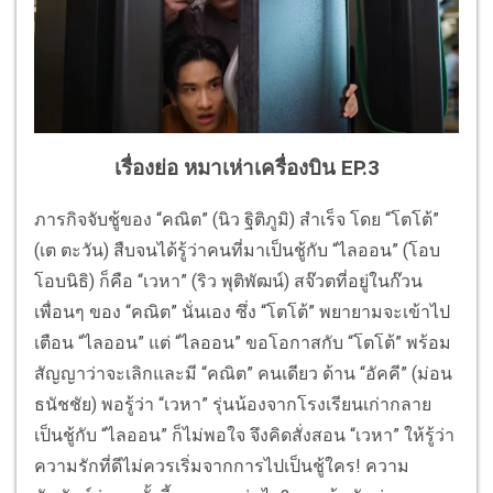
เรื่องย่อ หมาเห่าเครื่องบิน EP.3
ภารกิจจับชู้ของ “คณิต” (นิว ฐิติภูมิ) สำเร็จ โดย “โตโต้”
(เต ตะวัน) สืบจนได้รู้ว่าคนที่มาเป็นชู้กับ “ไลออน” (โอบ
โอบนิธิ) ก็คือ “เวหา” (ริว พุติพัฒน์) สจ๊วตที่อยู่ในก๊วน
เพื่อนๆ ของ “คณิต” นั่นเอง ซึ่ง “โตโต้” พยายามจะเข้าไป
เตือน “ไลออน” แต่ “ไลออน” ขอโอกาสกับ “โตโต้” พร้อม
สัญญาว่าจะเลิกและมี “คณิต” คนเดียว ด้าน “อัคคี” (ม่อน
ธนัชชัย) พอรู้ว่า “เวหา” รุ่นน้องจากโรงเรียนเก่ากลาย
เป็นชู้กับ “ไลออน” ก็ไม่พอใจ จึงคิดสั่งสอน “เวหา” ให้รู้ว่า
ความรักที่ดีไม่ควรเริ่มจากการไปเป็นชู้ใคร! ความ