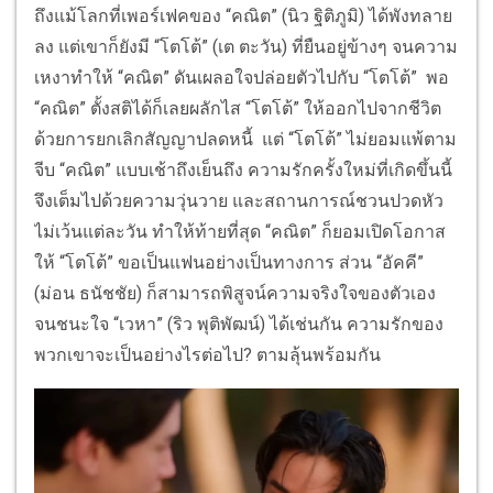
ถึงแม้โลกที่เพอร์เฟคของ “คณิต” (นิว ฐิติภูมิ) ได้พังทลาย
ลง แต่เขาก็ยังมี “โตโต้” (เต ตะวัน) ที่ยืนอยู่ข้างๆ จนความ
เหงาทำให้ “คณิต” ดันเผลอใจปล่อยตัวไปกับ “โตโต้” พอ
“คณิต” ตั้งสติได้ก็เลยผลักไส “โตโต้” ให้ออกไปจากชีวิต
ด้วยการยกเลิกสัญญาปลดหนี้ แต่ “โตโต้” ไม่ยอมแพ้ตาม
จีบ “คณิต” แบบเช้าถึงเย็นถึง ความรักครั้งใหม่ที่เกิดขึ้นนี้
จึงเต็มไปด้วยความวุ่นวาย และสถานการณ์ชวนปวดหัว
ไม่เว้นแต่ละวัน ทำให้ท้ายที่สุด “คณิต” ก็ยอมเปิดโอกาส
ให้ “โตโต้” ขอเป็นแฟนอย่างเป็นทางการ ส่วน “อัคคี”
(ม่อน ธนัชชัย) ก็สามารถพิสูจน์ความจริงใจของตัวเอง
จนชนะใจ “เวหา” (ริว พุติพัฒน์) ได้เช่นกัน ความรักของ
พวกเขาจะเป็นอย่างไรต่อไป? ตามลุ้นพร้อมกัน