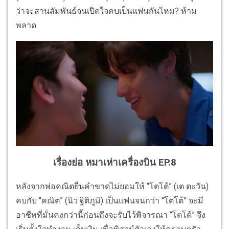
ว่าจะสานสัมพันธ์จนเปิดใจคบเป็นแฟนกันไหม? ห้าม
พลาด
เรื่องย่อ หมาเห่าเครื่องบิน EP.8
หลังจากพ่อคณิตยื่นคำขาดไม่ยอมให้ “โตโต้” (เต ตะวัน)
คบกับ “คณิต” (นิว ฐิติภูมิ) เป็นแฟนจนกว่า “โตโต้” จะมี
อาชีพที่มั่นคงกว่านี้ก่อนถึงจะรับไว้พิจารณา “โตโต้” จึง