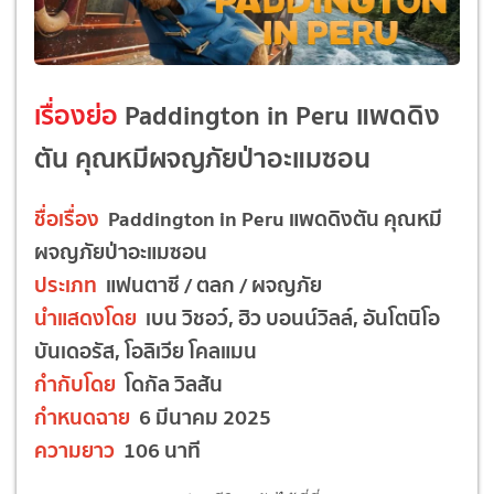
เรื่องย่อ
Paddington in Peru แพดดิง
ตัน คุณหมีผจญภัยป่าอะแมซอน
ชื่อเรื่อง
Paddington in Peru แพดดิงตัน คุณหมี
ผจญภัยป่าอะแมซอน
ประเภท
แฟนตาซี / ตลก / ผจญภัย
นำแสดงโดย
เบน วิชอว์, ฮิว บอนน์วิลล์, อันโตนิโอ
บันเดอรัส, โอลิเวีย โคลแมน
กำกับโดย
โดกัล วิลสัน
กำหนดฉาย
6 มีนาคม 2025
ความยาว
106 นาที