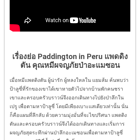
เรื่องย่อ Paddington in Peru แพดดิง
ตัน คุณหมีผจญภัยป่าอะแมซอน
เมื่อหมีแพดดิงตัน ผู้น่ารัก ผู้หลงใหลใน แยมส้ม ค้นพบว่า
ป้าลูซี่ที่รักของเขาได้
เขาหายตัวไปจากบ้านพักคนชรา
เขาและครอบครัวบราวน์จึงออกเดิ
นทางไปยังป่าลึกใน
เปรู เพื่อตามหาป้าลูซี่ โดยมีเพียงเบาะแสเดียวเท่านั้น นั่น
ก็คือแผนที่ลึกลับ ด้วยความมุ่งมั่นที่จะไขปริศนา แพดดิง
ตันและครอบครัวบราวน์จึ
งได้ออกเดินทางและเริ่มการ
ผจญภั
ยสุดระทึกผ่านป่าลึกอะเมซอนเพื่
อตามหาป้าลูซี่