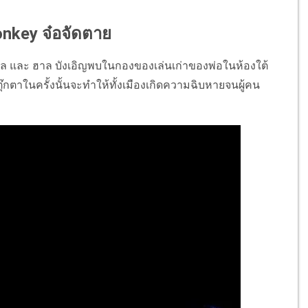
onkey จ๋อจัดตาย
บิล และ ฮาล บังเอิญพบในกองของเล่นเก่าของพ่
อในห้องใต้
๊กตาในครั้
งนั้นจะทำให้ทั้งเมืองเกิ
ดความฉิบหายจนผู้คน