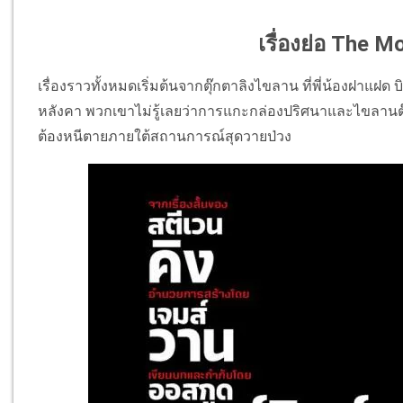
เรื่องย่อ The M
เรื่องราวทั้งหมดเริ่มต้นจากตุ๊
กตาลิงไขลาน ที่พี่น้องฝาแฝด 
หลังคา พวกเขาไม่รู้เลยว่าการแกะกล่
องปริศนาและไขลานตุ
ต้องหนี
ตายภายใต้สถานการณ์สุดวายป่วง