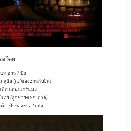
ดงโดย
บบท ฮาล / บิล
 ลูอิส (แม่ของฮาลกับบิล)
ท เท็ด แฮมเมอร์แมน
ปีเทย์ (ลูกชายขชองฮาล)
ด้า (ป้าของฮาลกับบิล)