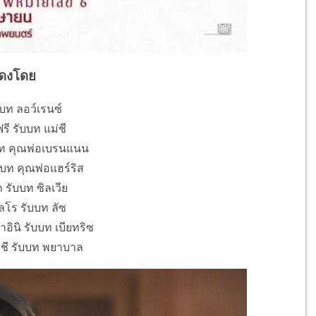
ดงโดย
บบท ลอว์เรนซ์
รี รับบท แม่ชี
บบท คุณพ่อเบรนแนน
บบท คุณพ่อแฮร์ริส
รับบท ซิลเวีย
ลโร รับบท ลัซ
าอินิ รับบท เบียทริซ
ชี รับบท พยาบาล