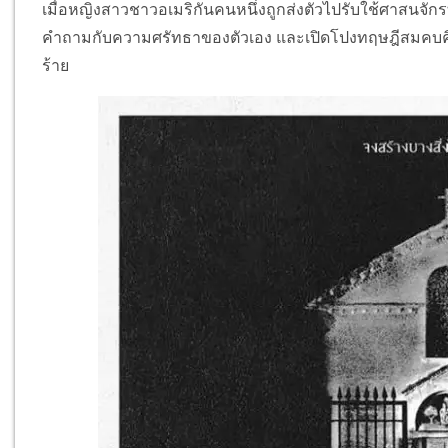
เมื่อหญิงสาวชาวอเมริกันคนหนึ่งถูกส่งตัวไปรับใช้ศาสนจักรที
คำถามกับความศรัทธาของตัวเอง และเปิดโปงทฤษฎีสมคบคิดอ
ร้าย