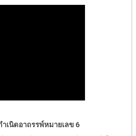
n กำเนิดอาถรรพ์หมายเลข 6