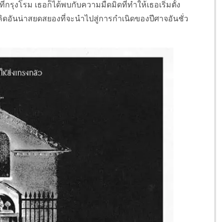
่กรุงโรม เธอก็ได้พบกับความมืดมิดที่ทำให้เธอเริ่มตั้ง
ันน่าสยดสยองที่จะนำไปสู่การกำเนิดของปีศาจอันชั่ว