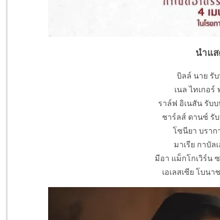
นำแส
บิลล์ นาย รั
เนล ไทเกอร์ ฟ
ราล์ฟ อิเนสัน รั
ชาร์ลส์ ดานซ์ รั
โซนียา บรากา 
มาเรีย กาบัลเ
มีอา แม็กโกเวิร์น ซ
เอเลสเซีย โบนาช