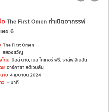
ย่อ
The First Omen กำเนิดอาถรรพ์
เลข 6
ง
The First Omen
ท
สยองขวัญ
งโดย
บิลล์ นาย, เนล ไทเกอร์ ฟรี, ราล์ฟ อิเนสัน
โดย
อาร์คาซา สตีเวนสัน
ดฉาย
4 เมษายน 2024
าว
-- นาที