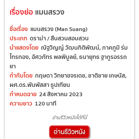
เรื่องย่อ
แมนสรวง
ชื่อเรื่อง
แมนสรวง (Man Suang)
ประเภท
ดราม่า / สืบสวนสอบสวน
นำแสดงโดย
ณัฐวิญญ์ วัฒนกิติพัฒน์, ภาคภูมิ ร่ม
ไทรทอง, อัศวภัทร พลพิบูลย์, ธนายุทธ ฐากูรอรรถ
ยา
กำกับโดย
กฤษดา วิทยาขจรเดช, ชาติชาย เกษนัส,
ผศ.ดร.พันพัสสา ธูปเทียน
กำหนดฉาย
24 สิงหาคม 2023
ความยาว
120 นาที
อ่านรีวิวหนังได้ที่นี่