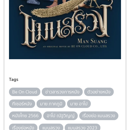
Tags
Be On Cloud
ข่าวสารวงการหนัง
ตัวอย่างหนัง
ทีเซอร์หนัง
มาย ภาคภูมิ
มาย อาโป
หนังไทย 2566
อาโป ณัฐวิญญ์
เรื่องย่อ แมนสรวง
เรื่องย่อหนัง
แมนสรวง
แมนสรวง 2023