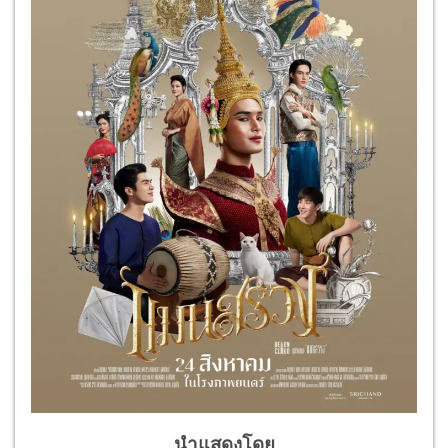
นำแสดงโดย