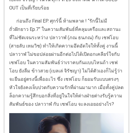
OUT เป็นที่เรียบร้อย
ก่อนถึง Final EP. ศุกร์นี้ ห้ามพลาด ! “รักนี้ไม่มี
ถั่วฝักยาว Ep.7” ในความสัมพันธ์ที่คลุมเครือและสถานะ
ที่ไม่ชัดเจนระหว่าง ปลาวาฬ (ภณ ธนภณ) กับ เชฟโอบ
(สายลับ เหมวิช) ทำให้เกิดความอึดอัดใจให้ทั้งคู่ งานนี้
ปลาวาฬ ไม่ขอปล่อยผ่านอีกต่อไปได้เปิดอกเคลียร์ใจกับ
เชฟโอบ ในความสัมพันธ์ว่าเราคบกันแบบไหนถ้า เชฟ
โอบ ยังลืม ข้าวสวย (เบลเล่ จิรัชญา) ไม่ได้ตัวเองก็ไม่รู้ว่า
จะยืนอยู่ตรงนี้เพื่ออะไร ซึ่ง เชฟโอบ ก็ยอมรับแบบตรงๆ
หัวใจยังคงเจ็บปวดกับความรักที่ผ่านมามาก เมื่อทั้งคู่ปลด
ล็อกความรู้สึกบอกสิ่งที่อยู่ในใจให้ต่างฝ่ายต่างรับรู้ความ
สัมพันธ์ของ ปลาวาฬ กับ เชฟโอบ จะลงเอยอย่างไร?