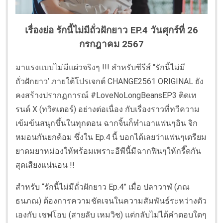
เรื่องย่อ รักนี้ไม่มีถั่วฝักยาว EP.4 วันศุกร์ที่ 26
กรกฎาคม 2567
มาแรงแบบไม่มีแผ่วจริงๆ !!! สำหรับซีรีส์ ‘‘รักนี้ไม่มี
ถั่วฝักยาว’ ภายใต้โปรเจกต์ CHANGE2561 ORIGINAL ยัง
คงสร้างปรากฏการณ์ #LoveNoLongBeansEP3 ติดเท
รนด์ X (ทวิตเตอร์) อย่างต่อเนื่อง กับเรื่องราวที่ทวีความ
เข้มข้นสนุกขึ้นในทุกตอน ฉากจิ้นก็ทำเอาแฟนๆอิน จิก
หมอนกันยกด้อม ซึ่งใน Ep.4 นี้ บอกได้เลยว่าแฟนๆเตรียม
ยาดมยาหม่องให้พร้อมเพราะอีพีนี้มีฉากฟินๆให้กรี๊ดกัน
สุดเสียงแน่นอน !!
สำหรับ “รักนี้ไม่มีถั่วฝักยาว Ep.4” เมื่อ ปลาวาฬ (ภณ
ธนภณ) ต้องการความชัดเจนในความสัมพันธ์ระหว่างตัว
เองกับ เชฟโอบ (สายลับ เหมวิช) แต่กลับไม่ได้คำตอบใดๆ