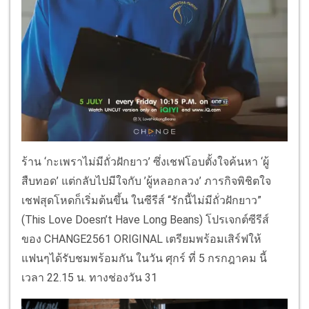
ร้าน ‘กะเพราไม่มีถั่วฝักยาว’ ซึ่งเชฟโอบตั้งใจค้นหา ‘ผู้
สืบทอด’ แต่กลับไปมีใจกับ ’ผู้หลอกลวง’ ภารกิจพิชิตใจ
เชฟสุดโหดก็เริ่มต้นขึ้น ในซีรีส์ ‘‘รักนี้ไม่มีถั่วฝักยาว”
(This Love Doesn’t Have Long Beans) โปรเจกต์ซีรีส์
ของ CHANGE2561 ORIGINAL เตรียมพร้อมเสิร์ฟให้
แฟนๆได้รับชมพร้อมกัน ในวัน ศุกร์ ที่ 5 กรกฎาคม นี้
เวลา 22.15 น. ทางช่องวัน 31