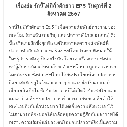
เรื่องย่อ รักนี้ไม่มีถั่วฝักยาว EP.5 วันศุกร์ที่ 2
สิงหาคม 2567
รักนี้ไม่มีถั่วฝักยาว Ep.5 ” เมื่อความสัมพันธ์ทางกายของ
เชฟโอบ (สายลับ เหมวิช) และ ปลาวาฬ (ภณ ธนภณ) ถึง
ขั้น เกินเลยลึกซึ้งผูกพัน แต่ในสถานะความสัมพันธ์นี้
ปลาวาฬกลับเอ่ยปากขอร้องเชฟโอบว่าอย่าเพิ่งบอกให้
ใครรู้ว่าเราทั้งคู่เป็นอะไรกัน โดย เอาเรื่องการแข่งขัน
หา‘ผู้สืบทอด’มาเป็นข้ออ้างกลัวเชฟโอบจะถูกกล่าวหาว่า
ไม่ยุติธรรม ซึ่งพอ เชฟโอบ ได้ยินประโยคนี้จากปลาวาฬ
ก็แอบสงสัยอยู่ในใจแบบเงียบๆ ด้าน เกลือ (อ้น กษมา)
เพื่อนสนิทคิดไม่ซื่อกับปลาวาฬก็ได้เปิดใจกับเชฟโอบแบบ
แมนๆว่าเกลือชอบปลาวาฬ คำสารภาพของเกลือทำให้
เชฟโอบถึงกับน้ำท่วมปาก ได้แต่เก็บความหึงหวงเอาไว้
ไม่สามารถที่จะบอกให้เกลือหยุดความรู้สึกกับปลาวาฬได้
เพราะความสัมพันธ์ของเชฟโอบกับปลาวาฬยังเป็นความ