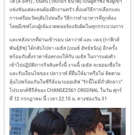
โต้ (ลี อัสรี) , ปั้นสิบ (ไทเกอร์ ธนวัต) เป็นผู้ท้าชิง ซึ่งผู้เข้า
แข่งขันแต่ละคนต้องฝึกงานครัว ตั้งแต่วิธีการเลือกและ
การเตรียมวัตถุดิบไปจนถึง วิธีการทำอาหารที่ถูกต้อง
โดยมีเชฟโอบผู้เข้มงวดคอยจ้องจับผิดในทุกกระบวนการ
และหลังจากที่ผ่านเข้ารอบ ปลาวาฬ และ เจเจ (กาฟิวส์
พันธุ์ธัช) ได้กลับไปหา เมธัส (เบนซ์ อัทธ์ธนิน) อีกครั้ง
พร้อมกับตั้งราคาข้อตกลงให้กับ เมธัส ในการแฝงตัว
เข้าไปปฏิบัติภารกิจลับครั้งนี้ งานนี้ เมธัส จะยอมเชื่อใจ
และรับเงื่อนไขของ ปลาวาฬ ที่ยื่นให้มาหรือไม่ ติดตาม
ลุ้นไปพร้อมกันในซีรีส์แนวบอยเลิฟ “รักนี้ไม่มีถั่วฝักยาว”
โปรเจกต์ซีรีส์ของ CHANGE2561 ORIGINAL ในวัน ศุกร์
ที่ 12 กรกฎาคม นี้ เวลา 22.15 น. ทางช่องวัน 31