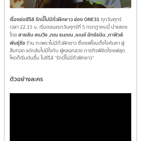
เรื่องย่อซีรีส์ รักนี้ไม่มีถั่วฝักยาว ช่อง ONE31
ทุกวันศุกร์
เวลา 22.15 น. เริ่มตอนแรกวันศุกร์ที่ 5 กรกฎาคมนี้ นำแสดง
สายลับ เหมวิช ,ภณ ธนภณ ,เบนซ์ อัทธ์ธนิน ,กาฟิวส์
โดย
พันธุ์ธัช
ร้าน กะเพราไม่มีถั่วฝักยาว ซึ่งเชฟโอบตั้งใจค้นหา ผู้
สืบทอด แต่กลับไปมีใจกับ ผู้หลอกลวง ภารกิจพิชิตใจเชฟสุด
โหดก็เริ่มต้นขึ้น ในซีรีส์ ‘‘รักนี้ไม่มีถั่วฝักยาว”
ตัวอย่างละคร