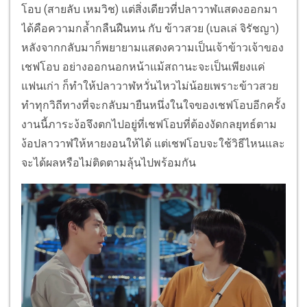
โอบ (สายลับ เหมวิช) แต่สิ่งเดียวที่ปลาวาฬแสดงออกมา
ได้คือความกล้ำกลืนฝืนทน กับ ข้าวสวย (เบลเล่ จิรัชญา)
หลังจากกลับมาก็พยายามแสดงความเป็นเจ้าข้าวเจ้าของ
เชฟโอบ อย่างออกนอกหน้าแม้สถานะจะเป็นเพียงแค่
แฟนเก่า ก็ทำให้ปลาวาฬหวั่นไหวไม่น้อยเพราะข้าวสวย
ทำทุกวิถีทางที่จะกลับมายืนหนึ่งในใจของเชฟโอบอีกครั้ง
งานนี้ภาระง้อจึงตกไปอยู่ที่เชฟโอบที่ต้องงัดกลยุทธ์ตาม
ง้อปลาวาฬให้หายงอนให้ได้ แต่เชฟโอบจะใช้วิธีไหนและ
จะได้ผลหรือไม่ติดตามลุ้นไปพร้อมกัน