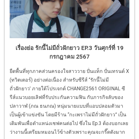
เรื่องย่อ รักนี้ไม่มีถั่วฝักยาว EP.3 วันศุกร์ที่ 19
กรกฎาคม 2567
ยืดพื้นที่ทุกภาคส่วนครองใจสาววาย ปั่นแท็ก ปั่นเทรนด์ X
(ทวิตเตอร์) อย่างต่อเนื่อง สำหรับซีรีส์ ‘‘รักนี้ไม่มี
ถั่วฝักยาว’ ภายใต้โปรเจกต์ CHANGE2561 ORIGINAL ซี
รีส์แนวบอยเลิฟที่รับประกันความฟิน กับภารกิจลับของ
ปลาวาฬ (ภณ ธนภณ) หนุ่มนายแบบที่แอบปลอมตัวมา
เป็นผู้เข้าแข่งขัน โดยมีร้าน “กะเพราไม่มีถั่วฝักยาว” เป็น
เดิมพันเพื่อตำแหน่งเชฟคนต่อไป ซึ่งใน Ep.3 ต้องบอกเลย
ว่างานนี้เตรียมหมอนไว้ข้างตัวเพราะคุณจะกรี๊ดดังมาก