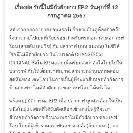
เรื่องย่อ รักนี้ไม่มีถั่วฝักยาว EP.2 วันศุกร์ที่ 12
กรกฎาคม 2567
หลังจากออกอากาศตอนแรกไปก็กลายเป็นคู่ที่ลงตัวคว้า
ใจสาววายไปเป็นที่เรียบร้อย สำหรับพระเอก-นายเอก เชฟ
โอบ (สายลับ เหมวิช) กับ ปลาวาฬ (ภณ ธนภณ) ในซีรีส์
‘‘รักนี้ไม่มีถั่วฝักยาว’ ในโปรเจกต์ CHANGE2561
ORIGINAL ซึ่งใน EP. ต่อจากนี้เตรียมส่งกำลังใจโกยไปให้
ปลาวาฬ กันให้เต็มกราฟเขาจะสามารถผ่านบททดสอบ
สุดหินของ เชฟโอบ ในการเป็นผู้ที่จะมาสืบทอดทำกิจการ
ร้านกะเพราไม่มีถั่วฝักยาว ของ เชฟโอบ ได้หรือไม่
พร้อมปฏิบัติการต่อ EP.2 เมื่อ ปลาวาฬ ถูกคัดเลือกให้เป็น
หนึ่งในผู้แข่งขันที่ได้รับคัดเลือกเข้ามาเป็นผู้ที่จะมา
สืบทอดทำกิจการ ร้านกะเพราไม่มีถั่วฝักยาว ของ เชฟ
โอบ โดยมีผู้เข้าร่วมแข่งขันอย่าง เกลือ(อ้น กษมา) , ออ