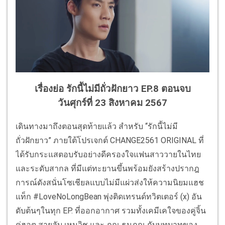
เรื่องย่อ รักนี้ไม่มีถั่วฝักยาว EP.8 ตอนจบ
วันศุกร์ที่ 23 สิงหาคม 2567
เดินทางมาถึงตอนสุดท้ายแล้ว สำหรับ ‘‘รักนี้ไม่มี
ถั่วฝักยาว” ภายใต้โปรเจกต์ CHANGE2561 ORIGINAL ที่
ได้รับกระแสตอบรับอย่างดีครองใจแฟนสาววายในไทย
และระดับสากล ที่มีแต่ทะยานขึ้นพร้อมยังสร้างปรากฎ
การณ์ดังสนั่นโซเชียลแบบไม่มีแผ่วส่งให้ความนิยมแฮช
แท็ก #LoveNoLongBean พุ่งติดเทรนด์ทวิตเตอร์ (x) อัน
ดับต้นๆในทุก EP. ที่ออกอากาศ รวมทั้งเคมีเคใจของคู่จิ้น
คู่ฮอต สายลับ เหมวิช และ ภณ ธนภณ กับบทบาทของ