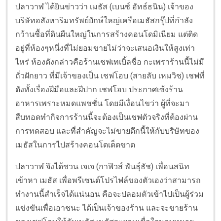
ปลาวาฬ ได้ยินข่าวว่า เมธัส (เบนซ์ อัทธ์ธนิน) เจ้าของ
บริษัทอสังหาริมทรัพย์ยักษ์ใหญ่เครือเมธัสกรุ๊ปที่กำลัง
กว้านซื้อที่ดินผืนใหญ่ในการสร้างคอนโดมิเนียม แต่ติด
อยู่ที่ห้องๆหนึ่งที่ไม่ยอมขายไม่ว่าจะเสนอเงินให้สูงเท่า
ไหร่ ห้องดังกล่าวคือร้านเชฟเทเบิ้ลชื่อ กะเพราร้านนี้ไม่มี
ถั่วฝักยาว ที่มีเจ้าของเป็น เชฟโอบ (สายลับ เหมวิช) เชฟที่
ดังทั้งเรื่องฝีมือและฝีปาก เชฟโอบ ประกาศเซ้งร้าน
อาหารเพราะหมดแพชชั่น โดยมีเงื่อนไขว่า ผู้ที่จะมา
สืบทอดทำกิจการร้านนี้จะต้องเป็นเชฟตัวจริงที่ต้องผ่าน
การทดสอบ และที่สำคัญจะไม่ขายตึกนี้ให้กับบริษัทของ
เมธัสในการไปสร้างคอนโดเด็ดขาด
ปลาวาฬ จึงได้ชวน เจเจ (กาฟิวส์ พันธุ์ธัช) เพื่อนสนิท
เข้าหา เมธัส เพื่อพรีเซนต์โปรไฟล์ของตัวเองว่าสามารถ
ทำงานนี้สำเร็จได้แน่นอน คือจะปลอมตัวเข้าไปเป็นผู้ร่วม
แข่งขันเพื่อเอาชนะ ได้เป็นเจ้าของร้าน และจะขายร้าน