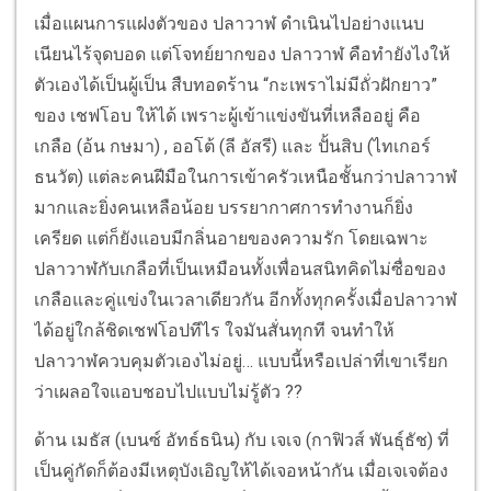
เมื่อแผนการแฝงตัวของ ปลาวาฬ ดำเนินไปอย่างแนบ
เนียนไร้จุดบอด แต่โจทย์ยากของ ปลาวาฬ คือทำยังไงให้
ตัวเองได้เป็นผู้เป็น สืบทอดร้าน “กะเพราไม่มีถั่วฝักยาว”
ของ เชฟโอบ ให้ได้ เพราะผู้เข้าแข่งขันที่เหลืออยู่ คือ
เกลือ (อ้น กษมา) , ออโต้ (ลี อัสรี) และ ปั้นสิบ (ไทเกอร์
ธนวัต) แต่ละคนฝีมือในการเข้าครัวเหนือชั้นกว่าปลาวาฬ
มากและยิ่งคนเหลือน้อย บรรยากาศการทำงานก็ยิ่ง
เครียด แต่ก็ยังแอบมีกลิ่นอายของความรัก โดยเฉพาะ
ปลาวาฬกับเกลือที่เป็นเหมือนทั้งเพื่อนสนิทคิดไม่ซื่อของ
เกลือและคู่แข่งในเวลาเดียวกัน อีกทั้งทุกครั้งเมื่อปลาวาฬ
ได้อยู่ใกล้ชิดเชฟโอปทีไร ใจมันสั่นทุกที จนทำให้
ปลาวาฬควบคุมตัวเองไม่อยู่… แบบนี้หรือเปล่าที่เขาเรียก
ว่าเผลอใจแอบชอบไปแบบไม่รู้ตัว ??
ด้าน เมธัส (เบนซ์ อัทธ์ธนิน) กับ เจเจ (กาฟิวส์ พันธุ์ธัช) ที่
เป็นคู่กัดก็ต้องมีเหตุบังเอิญให้ได้เจอหน้ากัน เมื่อเจเจต้อง