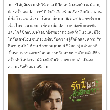
อย่างไม่ยุติธรรม ทำให้ เจเจ มีปัญหาต้องฉะกับ เมธัส อยู่
บ่อยครั้ง แต่ ปลาวาฬ ที่กำลังเดือดร้อนเรื่องเงินคิดว่างาน
นี้คือก้าวแรกที่จะทำให้เขามีทุนมาตั้งต้นชีวิตอีกครั้ง แต่
เรื่องไม่ง่ายดายอย่างที่คิด เมื่อ ปลาวาฬ ยิ่งเข้าแข่งขัน
และใกล้ชิดกับเชฟโอบก็ยิ่งพบว่าตัวเองหวั่นไหวและมีใจ
ให้กับเชฟโอบ จนต้องเผชิญกับความรู้สึกผิดและความรัก
ที่ควบคุมไม่ได้ จน ข้าวสวย (เบลเล่ จิรัชญา) แฟนเก่าที่
เป็นรักแรกของเชฟโอบอยากกลับมาขอเชฟโอบคืนดีอีก
ครั้ง ทำให้ปลาวาฬต้องตัดสินใจว่าเขาจะกล้าเปิดเผย
ความจริงทั้งหมดหรือไม่