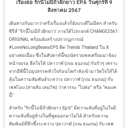
เรื่องย่อ รักนี้ไม่มีถั่วฝักยาว EP.6 วันศุกร์ที่ 9
สิงหาคม 2567
เดินทางกันมากว่าครึ่งเรื่องแล้วก็ยังแรงดีไม่มีตก สำหรับ
ซีรีส์ ‘‘รักนี้ไม่มีถั่วฝักยาว’ ภายใต้โปรเจกต์ CHANGE2561
ORIGINAL พร้อมยังสร้างปรากฏการณ์
#LoveNoLongBeansEP5 ติด Trends Thailand ใน X
อย่างต่อเนื่อง ซึ่งในสัปดาห์นี้ขอนัดรวมพลเตรียมมาจ้อง
หน้าจอรอ ฮีลใจให้ ปลาวาฬ (ภณ ธนภณ) กันรัวๆ เพราะ
จากอีพีนี้ไปอุปสรรคหัวใจก้อนโตกำลังเข้ามาวัดใจให้ได้
ลุ้นในความสัมพันธ์ระหว่าง ปลาวาฬ (ภณ ธนภณ) กับ
เชฟโอบ (สายลับ เหมวิช) ว่าควรจะ “ไปต่อ” หรือ “พอแค่
นี้”
สำหรับ “รักนี้ไม่มีถั่วฝักยาว Ep.6” มีความลับที่อยู่ในใจมี
ความลับที่อยู่ข้างในที่พูดออกมาไม่ได้ สำหรับความ
สัมพันธ์ที่ลึกซึ้งระหว่าง ปลาวาฬ (ภณ ธนภณ) กับ เชฟ