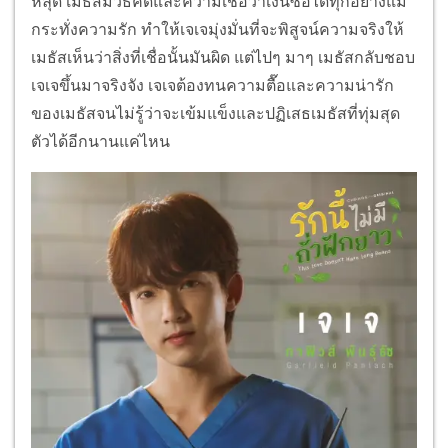
หลุด เมธัสมีวิธีคิดและความเชื่อว่าเงินซื้อได้ทุกอย่างแม้
กระทั่งความรัก ทำให้เจเจมุ่งมั่นที่จะพิสูจน์ความจริงให้
เมธัสเห็นว่าสิ่งที่เชื่อนั้นมันผิด แต่ไปๆ มาๆ เมธัสกลับชอบ
เจเจขึ้นมาจริงจัง เจเจต้องทนความตื๊อและความน่ารัก
ของเมธัสจนไม่รู้ว่าจะเข้มแข็งและปฏิเสธเมธัสที่ทุ่มสุด
ตัวได้อีกนานแค่ไหน