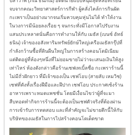
ปลาวาฬ (ภณ ธนภณ) อดีตนายแบบหนุ่มสุดหล่อที่เรียน
จบจากคณะวิทยาศาสตร์การกีฬา ผู้คลั่งไคล้การกินผัด
กะเพราเป็นอย่างมากจนเริ่มควบคุมหุ่นไม่ได้ ทำให้งาน
ในวงการมีน้อยลงเรื่อย ๆ จนกระทั่งมีโอกาสไปรับงาน
แสนประหลาดนั่นคือการทำงานให้กับ เมธัส (เบนซ์ อัทธ์
ธนิน) เจ้าของอสังหาริมทรัพย์ยักษ์ใหญ่เครือเมธัสกรุ๊ปที่
กำลังกว้านซื้อที่ดินผืนใหญ่ในการสร้างคอนโดมิเนียม
แต่ติดอยู่ที่ห้องๆหนึ่งที่ไม่ยอมขายไม่ว่าจะเสนอเงินให้สูง
เท่าไหร่ ห้องดังกล่าวคือร้านเชฟเทเบิ้ลชื่อ กะเพราร้านนี้
ไม่มีถั่วฝักยาว ที่มีเจ้าของเป็น เชฟโอบ (สายลับ เหมวิช)
เชฟที่ดังทั้งเรื่องฝีมือและฝีปาก เชฟโอบ ประกาศเซ้งร้าน
อาหารเพราะหมดแพชชั่น โดยมีเงื่อนไขว่าผู้ที่จะมา
สืบทอดทำกิจการร้านนี้จะต้องเป็นเชฟตัวจริงที่ต้องผ่าน
การเข้ารับการทดสอบ และที่สำคัญจะไม่ขายตึกนี้ให้กับ
บริษัทของเมธัสในการไปสร้างคอนโดเด็ดขาด