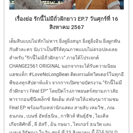
เรื่องย่อ รักนี้ไม่มีถั่วฝักยาว EP.7 วันศุกร์ที่ 16
สิงหาคม 2567
เต็มสิบแบบไม่หักไม่หาร ยิ่งดูยิ่งสนุก ยิ่งดูยิ่งอิน ยิ่งผูกพัน
กับตัวละคร นับว่าเป็นซีรีส์คุณภาพแบบไม่ดรอปลงเลย
สำหรับ ‘‘รักนี้ไม่มีถั่วฝักยาว” ภายใต้โปรเจกต์
CHANGE2561 ORIGINAL นอกจากจะได้รับความนิยม
แฮชแท็ก #LoveNoLongBean ติดเทรนด์ทวิตเตอร์ในทุกอี
พีของทุกสัปดาห์แล้ว จากการเปิดขายบัตรงาน “รักนี้ไม่มี
ถั่วฝักยาว Final EP” โดยปิดโรงภาพยนตร์สยามภาวลัย
พารากอนซีนีเพล็กซ์ จัดเต็ม ส่งท้ายให้แฟนๆมาร่วมชม
Final EP. พร้อมกับเหล่านักแสดง สายลับ เหมวิช , ภณ
ธนภณ , เบนซ์ อัทธ์ธนิน , กาฟิวส์ พันธุ์ธัช , ไมเคิล
เกียรติศักดิ์ , ลี อัสรี , อ้น กษมา , ไทเกอร์ ธนวัต และ
เบลเล่ จิรัชญา ในวัน ศุกร์ ที่ 23 สิงหาคม นี้ ก็ได้ SOLD