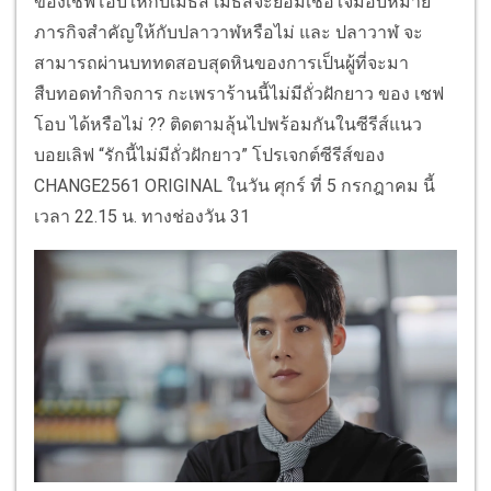
ของเชฟโอบให้กับเมธัส เมธัสจะยอมเชื่อใจมอบหมาย
ภารกิจสำคัญให้กับปลาวาฬหรือไม่ และ ปลาวาฬ จะ
สามารถผ่านบททดสอบสุดหินของการเป็นผู้ที่จะมา
สืบทอดทำกิจการ กะเพราร้านนี้ไม่มีถั่วฝักยาว ของ เชฟ
โอบ ได้หรือไม่ ?? ติดตามลุ้นไปพร้อมกันในซีรีส์แนว
บอยเลิฟ “รักนี้ไม่มีถั่วฝักยาว” โปรเจกต์ซีรีส์ของ
CHANGE2561 ORIGINAL ในวัน ศุกร์ ที่ 5 กรกฎาคม นี้
เวลา 22.15 น. ทางช่องวัน 31