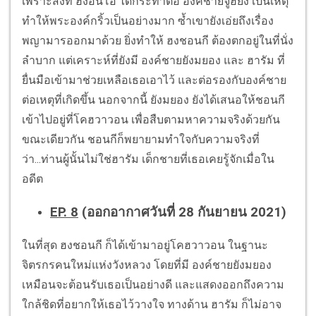
เพราะสิ่งที่ ฮงอึนโอ ได้กระทำต่อ องค์ชายจูฮยัง เป็นเหตุ
ทำให้พระองค์กริ้วเป็นอย่างมาก ซ้ำเขายังเอ่ยถึงเรื่อง
พญามารออกมาด้วย ยิ่งทำให้ ฮงชอนกี ต้องตกอยู่ในที่นั่ง
ลำบาก แต่เคราะห์ที่ยังมี องค์ชายยังมยอง และ ฮารัม ที่
ยื่นมือเข้ามาช่วยเหลือเธอเอาไว้ และต่อรองกับองค์ชาย
ต่อเหตุที่เกิดขึ้น นอกจากนี้ ยังมยอง ยังได้เสนอให้ชอนกี
เข้าไปอยู่ที่โคฮวาวอน เพื่อสืบตามหาความจริงด้วยกัน
ขณะเดียวกัน ชอนกีก็พยายามทำใจกับความจริงที่
ว่า...ท่านผู้นั้นไม่ใช่ฮารัม เด็กชายที่เธอเคยรู้จักเมื่อใน
อดีต
EP. 8
(ออกอากาศวันที่ 28 กันยายน 2021)
ในที่สุด ฮงชอนกี ก็ได้เข้ามาอยู่โคฮวาวอน ในฐานะ
จิตรกรคนใหม่แห่งวังหลวง โดยที่มี องค์ชายยังมยอง
เหมือนจะต้อนรับเธอเป็นอย่างดี และแสดงออกถึงความ
ใกล้ชิดที่อยากให้เธอไว้วางใจ ทางด้าน ฮารัม ก็ไม่อาจ