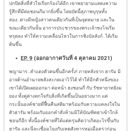
ปกปิดสิ่งที่หัวใจเรียกร้องได้อีก เขาพยายามแสดงความ
รู้สึกที่มีต่อชอนกีมากยิ่งขึ้น โดยบัดนี้สุภาพบุรุษทั้ง
สอง...ต่างมีหญิงสาวคนเดียวกันที่เป็นจุดหมาย และใน
ขณะเดียวกันนั้น อาการประชวรของพระเจ้าซงโจเริ่ม
ทรุดลง ทำให้ความเคลื่อนไหวในการชิงบัลลังก์...ได้เริ่ม
ต้นขึ้น
EP. 9
(ออกอากาศวันที่ 4 ตุลาคม 2021)
พญามาร...สำแดงตัวตนขึ้นอีกครั้ง! ภายหลังจาก ฮารัม มิ
อาจต้านอำนาจพลังสะกดเอาไว้ได้ ทำให้อีกตัวหนึ่งของ
เขาได้เปิดเผยออกมา ต่อหน้า ฮงชอนกี กับ รัชทายาทยังม
ยอง ทั้งคู่ต่างตกใจกับสิ่งที่เกิดขึ้นเป็นอย่างมาก แต่
กระนั้นองค์ชายที่ฟื้นคืนสติมาพร้อมกับความแคลงใจใน
ตัวฮารัม พร้อมกับออกคำสั่งห้ามมิให้บัณฑิตฮาเข้าใกล้
ชอนกีอีก ทั้งนี้องค์ชายที่ได้แต่ครุ่นคิดว่าเกิดอะไรขึ้นกับ
ฮารัม และนี่จะเชื่อมโยงกับเหตุสังหารหมู่เมื่อคราก่อน