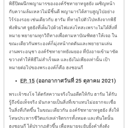
พิธีปิดผนึกพญามารขององค์รัชทายาทจูฮยัง เผชิญหน้า
กับความล้มเหลวไม่มีชิ้นดี พญามารได้สาบสูญไปอย่าง
ไร้ร่องรอย เช่นเดียวกับ ฮารัม ที่หายไปตัวไปหลังจากพิธี
พังพินาศ จูฮยังที่เต็มไปด้วยไฟแห่งโทสะเพราะไม่ได้สิ่งที่
หมาย พยายามทุกวิถีทางเพื่อตามหาบัณฑิตฮาให้เจอ ใน
ขณะเดียวกันพระองค์ก็มุ่งหน้ากดดันและพยายามเล่น
งานพระอนุชา องค์รัชทายาทยังมยอง ที่บังอาจเข้ามาขัด
ขวางทำให้พิธีไม่สำเร็จผล และยังไม่เพียงเท่านั้น เป้า
หมายต่อไปของพระองค์ก็คือ ฮงชอนกี
EP. 15
(ออกอากาศวันที่ 25 ตุลาคม 2021)
พระเจ้าซงโจ ได้ตรัสความจริงในอดีตให้กับ ฮารัม ได้รับ
รู้ถึงข้อเท็จจริง มันกลายเป็นสิ่งที่เขาแทบไม่อยากจะเชื่อ
ในสิ่งที่เกิดขึ้น ในขณะเดียวกัน องค์รัชทายาทจูฮยัง สั่งให้
โทษประหารชีวิตแก่เหล่าจิตรกรทั้งหมด และทันใดนั้น
ฮงชอนกี ได้ปรากฏตัวขึ้น เพื่อหมายจะยับยั้งคำสั่งดัง