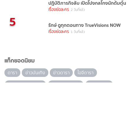
ปฏิบัติภารกิจลับ เปิดโปงกลโกงนักต้มตุ๋น
เรื่องย่อละคร
2 วันที่แล้ว
5
รักษ์ ดูทุกตอนทาง TrueVisions NOW
เรื่องย่อละคร
1 วันที่แล้ว
แท็กยอดนิยม
ดารา
ข่าวบันเทิง
ข่าวดารา
ไอจีดารา
อินสตราแกรมดารา
recommended
ประวัติดารา
ดาราเดลี่
ดูทีวีออนไลน์
ดูละครออนไลน์
เรื่องย่ออื่นๆ