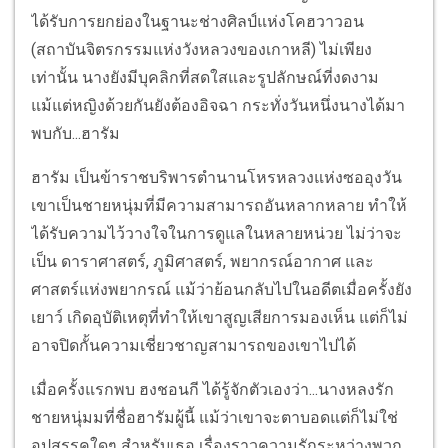
ได้รับการยกย่องในฐานะช่างศิลป์แห่งโคฮวาวอน
(สถาบันจิตรกรรมแห่งวังหลวงของเกาหลี) ไม่เพียง
เท่านั้น นางยังมีบุคลิกที่สดใสและรูปลักษณ์ที่งดงาม
แม้แต่หญิงด้วยกันยังต้องอิจฉา กระทั่งวันหนึ่งนางได้มา
พบกับ...ฮารัม
ฮารัม เป็นข้าราชบริพารตำนานโหรหลวงแห่งซออุงวัน
เขาเป็นชายหนุ่มที่มีความสามารถอันหลากหลาย ทำให้
ได้รับความไว้วางใจในการดูแลในหลายหน่วย ไม่ว่าจะ
เป็น ดาราศาสตร์, ภูมิศาสตร์, พยากรณ์อากาศ และ
ศาสตร์แห่งพยากรณ์ แม้ว่าย้อนกลับไปในอดีตเมื่อครั้งยัง
เยาว์ เกิดอุบัติเหตุที่ทำให้เขาสูญเสียการมองเห็น แต่ก็ไม่
อาจปิดกั้นความเชี่ยวชาญสามารถของเขาไปได้
เมื่อครั้งแรกพบ ฮงชอนกี ได้รู้จักตัวเองว่า...นางหลงรัก
ชายหนุ่มมที่ชื่อฮารัมผู้นี้ แม้ว่าเขาจะตาบอดแต่ก็ไม่ใช่
อุปสรรคใดๆ สำหรับเธอ เรื่องราวความรักระหว่างพวก