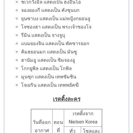
ชเวกวังอิล แสดงเป็น ฮงอึนโอ
จองยองกี แสดงเป็น คังชุนบก
ยุนซาบง แสดงเป็น แม่หญิงกยอนจู
โจซองฮา แสดงเป็น พระเจ้าซองโจ
รีมิน แสดงเป็น จางจูบุ
แบมยองจิน แสดงเป็น พัคซารยอก
คิมฮยอนมก แสดงเป็น มันซู
ฮานัมอู แสดงเป็น ซิมจองอู
โกกยูพิล แสดงเป็น โกพิล
มุนซุก แสดงเป็น เทพซัมชิน
โจเยริน แสดงเป็น เทพพยัคฆี
เรตติ้งละคร
เรตติ้งจาก
Nielsen Korea
วันที่ออก
ตอน
อากาศ
ที่
ทั่ว
โซลและ