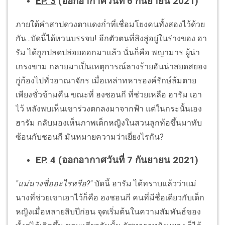
EP. 3
(ออกอากาศวันที่ 6 กันยายน 2021)
ภายใต้คำสาปดวงตาแดงก่ำที่เชื่อมโยงคนทั้งสองไว้ด้วย
กัน...บัดนี้ได้หวนบรรจบ! อีกตัวตนที่สิงสู่อยู่ในร่างของ ฮา
รัม ได้ถูกปลดปล่อยออกมาแล้ว นั่นก็คือ พญามาร ผู้น่า
เกรงขาม กลายมาเป็นเหตุการณ์ลางร้ายอันน่าสยดสยอง
กู่ก้องไปทั่วอาณาจักร เมื่อเหล่าทหารองค์รักษ์ล้มตาย
เพียงชั่วข้ามคืน ขณะที่ ฮงชอนกี ที่ช่วยเหลือ ฮารัม เอา
ไว้ หลังพบเห็นเขาร่วงตกลงมาจากฟ้า แต่ในกระนั้นเอง
ฮารัม กลับมองเห็นภาพเด็กหญิงในสวนลูกท้อขึ้นมาทับ
ซ้อนกับชอนกี มันหมายความว่าเยี่ยงไรกัน?
EP. 4
(ออกอากาศวันที่ 7 กันยายน 2021)
"แม่นางชื่ออะไรหรือ?"
บัดนี้ ฮารัม ได้ทราบแล้วว่าแม่
นางที่ช่วยเขาเอาไว้ก็คือ ฮงชอนกี คนที่มีชื่อเดียวกับเด็ก
หญิงเมื่อหลายสิบปีก่อน จุดเริ่มต้นในความสัมพันธ์ของ