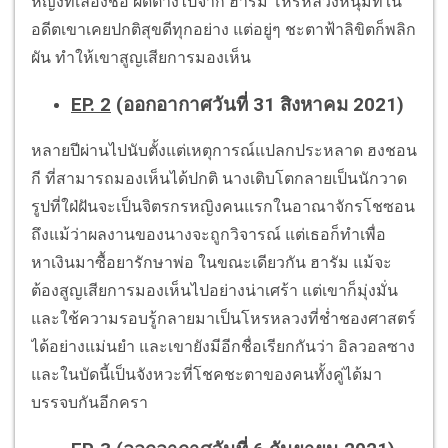
หญิงที่เลื่องชื่อ ผิดต่างไปจาก ฮารัม โหรหลวงหนุ่มที่ใน
อดีตเขาเคยปกติสุขดีทุกอย่าง แต่อยู่ๆ ชะตาฟ้าลิขิตก็พลิก
ผัน ทำให้เขาสูญเสียการมองเห็น
EP. 2
(ออกอากาศวันที่ 31 สิงหาคม 2021)
หลายปีผ่านไปนับตั้งแต่เหตุการณ์แปลกประหลาด ฮงชอน
กี ที่สามารถมองเห็นได้ปกติ นางเติบโตกลายเป็นนักวาด
รูปที่ใฝ่ฝันจะเป็นจิตรกรหญิงคนแรกในอาณาจักรโชซอน
ถึงแม้ว่าผลงานของนางจะถูกวิจารณ์ แต่เธอก็ทำเพื่อ
หาเงินมาซื้อยารักษาพ่อ ในขณะเดียวกัน ฮารัม แม้จะ
ต้องสูญเสียการมองเห็นไปอย่างน่าเศร้า แต่เขาก็มุ่งมั่น
และใช้ความรอบรู้กลายมาเป็นโหรหลวงที่ช่ำชองศาสตร์
ได้อย่างแม่นยำ และเขายังมีอีกชื่อเรียกกันว่า อิลวอลซาง
และในบัดนี้เป็นจังหวะที่โชคชะตาของคนทั้งคู่ได้มา
บรรจบกันอีกครา