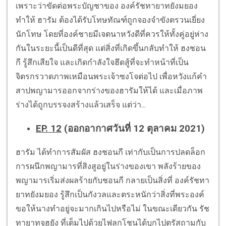
เพราะว่าขัดต่อพระบัญชาของ องค์รัชทายาทยังมยอง
ทำให้ ฮารัม ต้องได้รับโทษทัณฑ์ถูกจองจําขังตรวนเยี่ยง
นักโทษ โดยที่องค์ชายมีเจตนาหวังดีที่ควรให้ทั้งคู่อยู่ห่าง
กันในระยะนี้เป็นดีที่สุด แต่สิ่งที่เกิดขึ้นกลับทำให้ ฮงชอน
กี รู้สึกเสียใจ และเกิดกำลังใจฮึดสู้ที่จะทำหน้าที่เป็น
จิตรกรวาดภาพเหมือนพระเจ้าซงโจต่อไป เพื่อหวังแก้คำ
สาปพญามารออกจากร่างของฮารัมให้ได้ และเมื่อภาพ
ร่างได้ถูกบรรจงสร้างแล้วเสร็จ แต่ว่า...
EP. 12
(ออกอากาศวันที่ 12 ตุลาคม 2021)
ฮารัม ได้ทำการสัมผัส ฮงชอนกี เท่ากับเป็นการปลดล็อก
การผนึกพญามารที่สิงสูอยู่ในร่างของเขา พลังร้ายของ
พญามารเริ่มส่งผลร้ายกับชอนกี กลายเป็นสิ่งที่ องค์รัชทา
ยาทยังมยอง รู้สึกเป็นกังวลและตระหนักว่าสิ่งที่พระองค์
ขอให้นางทำอยู่จะมากเกินไปหรือไม่ ในขณะเดียวกัน รัช
ทายาทจูฮยัง ที่เต็มไปด้วยไฟลุกโชนได้บุกไปตรัสถามกับ