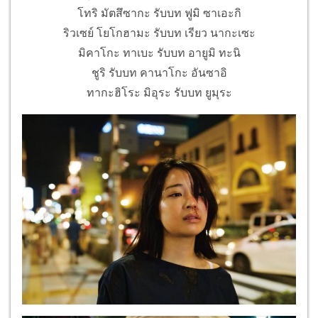
โทริ มัตสึซากะ รับบท ฟูมิ ซาเอะกิ
ริวเซย์ โยโกฮามะ รับบท เรียว นากะเซะ
มิคาโกะ ทาเบะ รับบท อายูมิ ทะนิ
ชูริ รับบท คานาโกะ อันซาอิ
ทากะฮิโระ มิอุระ รับบท ยูมุระ