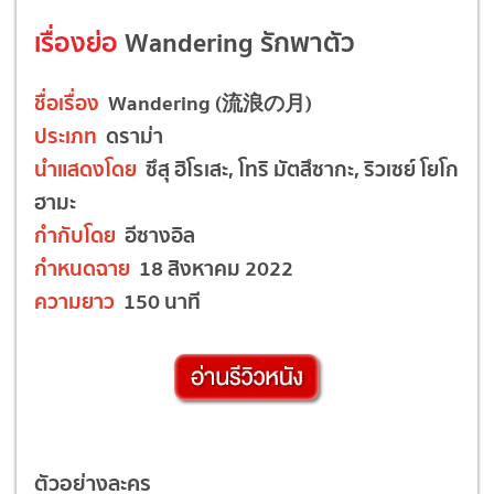
เรื่องย่อ
Wandering รักพาตัว
ชื่อเรื่อง
Wandering (流浪の月)
ประเภท
ดราม่า
นำแสดงโดย
ซึสุ ฮิโรเสะ, โทริ มัตสึซากะ, ริวเซย์ โยโก
ฮามะ
กำกับโดย
อีซางอิล
กำหนดฉาย
18 สิงหาคม 2022
ความยาว
150 นาที
ตัวอย่างละคร