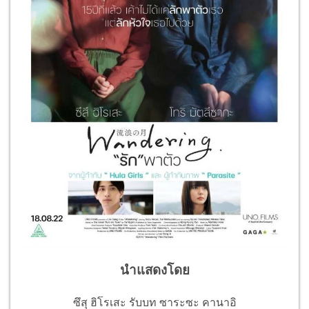
นำแสดงโดย
ซึสุ ฮิโรเสะ รับบท ซาระซะ คานาอิ