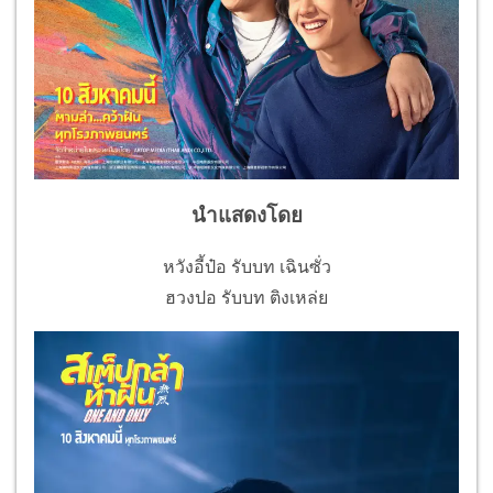
นำแสดงโดย
หวังอี้ป๋อ รับบท เฉินซั่ว
ฮวงปอ รับบท ติงเหล่ย