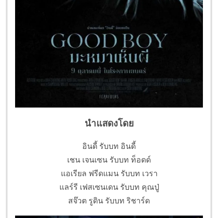
นำแสดงโดย
อินดี้ รับบท อินดี้
เชน เจนเซน รับบท ท็อดด์
แอเรียล ฟรีดแมน รับบท เวรา
แลร์รี เฟสเซนเดน รับบท คุณปู่
สจ๊วต รูดิน รับบท ริชาร์ด