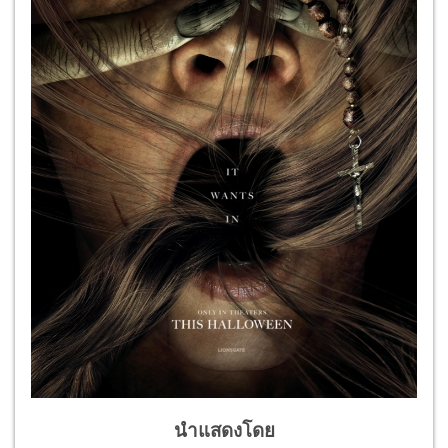
นำแสดงโดย