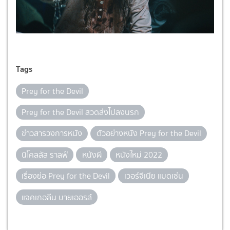
Tags
Prey for the Devil
Prey for the Devil สวดส่งไปลงนรก
ข่าวสารวงการหนัง
ตัวอย่างหนัง Prey for the Devil
นิโคลลัส ราลฟ์
หนังผี
หนังใหม่ 2022
เรื่องย่อ Prey for the Devil
เวอร์จีเนีย แมดเซ่น
แจคเกอลีน บายเออรส์