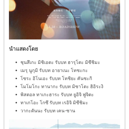
นำแสดงโดย
ชุนสึเกะ มิชิเอดะ รับบท ฮารุโตะ มิซึชิมะ
เมรุ นูกุมิ รับบท อายาเนะ โทซะกะ
โซระ อิโนเอะ รับบท โทชิยะ คันซะกิ
โมโมโกะ ทานากะ รับบท มิซาโตะ ฮิอิระงิ
พิสตอล ทาเกะฮาระ รับบท ยูอิจิ ฟูจิตะ
ทาเกโอะ โกซึ รับบท เรอิจิ มิซึชิมะ
วากะดันนะ รับบท เคน-ซาน