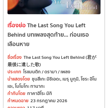
เรื่องย่อ
The Last Song You Left
Behind บทเพลงสุดท้าย... ก่อนเธอ
เลือนหาย
ชื่อเรื่อง
The Last Song You Left Behind (君が
最後に遺した歌)
ประเภท
โรแมนติก / ดรามา / เพลง
นำแสดงโดย
ชุนสึเกะ มิชิเอดะ, เมรุ นูกุมิ, โซระ อิโน
เอะ, โมโมโกะ ทานากะ
กำกับโดย
ทาคาฮิโระ มิกิ
กำหนดฉาย
23 กรกฎาคม 2026
ความยาว
117 นาที