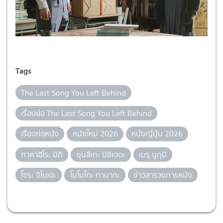
Tags
The Last Song You Left Behind
เรื่องย่อ The Last Song You Left Behind
เรื่องย่อหนัง
หนังใหม่ 2026
หนังญี่ปุ่น 2026
ทาคาฮิโระ มิกิ
ชุนสึเกะ มิชิเอดะ
เมรุ นูกุมิ
โซระ อิโนเอะ
โมโมโกะ ทานากะ
ข่าวสารวงการหนัง