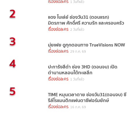
เรื่องย่อละคร
1 วันที่แล้ว
2
แดง ไบเล่ย์ ช่องวัน31 (ตอนแรก)
มิตรภาพ ศักดิ์ศรี ความรัก และครอบครัว
เรื่องย่อละคร
2 วันที่แล้ว
3
มุ่ยเฟย ดูทุกตอนทาง TrueVisions NOW
เรื่องย่อละคร
29 ก.ค. 69
4
ปะการังสีดำ ช่อง 3HD (ตอนจบ) เปิด
ตำนานหลอนใต้ทะเลลึก
เรื่องย่อละคร
1 วันที่แล้ว
5
TIME หมุนเวลาตาย ช่องวัน31(ตอนจบ) ซี
รีส์โรแมนติกแฟนตาซีฟอร์มยักษ์
เรื่องย่อละคร
16 ก.ค. 69