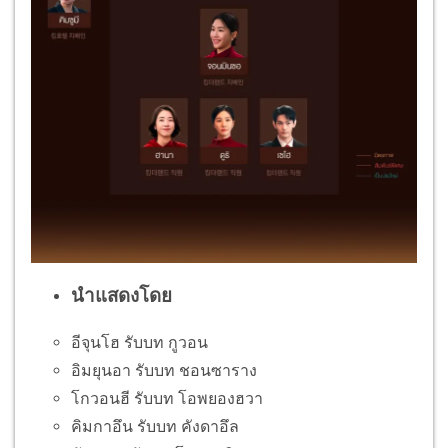
นำแสดงโดย
อีจุนโฮ รับบท กูวอน
อิมยุนอา รับบท ชอนซาราง
โกวอนฮี รับบท โอพยองฮวา
คิมกาอึน รับบท คังดาอึล