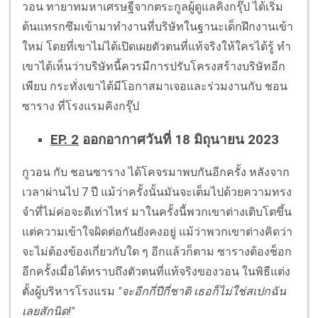
วอน ทายาทมหาเศรษฐีจากตระกูลผู้ดูแลคิงกรุ๊ป ได้เริ่ม
ต้นแทรกซึมเข้ามาทำงานที่บริษัทในฐานะเด็กฝึกงานเข้า
ใหม่ โดยที่เขาไม่ได้เปิดเผยตัวตนที่แท้จริงให้ใครได้รู้ ทำ
เขาได้เห็นว่าบริษัทนี้ควรมีการปรับโครงสร้างบริษัทอีก
เพียบ กระทั่งเขาได้มีโอกาสมาเจอและร่วมงานกับ ชอน
ซาราง ที่โรงแรมคิงกรุ๊ป
EP. 2
ออกอากาศวันที่ 18 มิถุนายน 2023
กูวอน กับ ชอนซาราง ได้โคจรมาพบกันอีกครั้ง หลังจาก
เวลาผ่านไป 7 ปี แม้ว่าครั้งนั้นมันจะเต็มไปด้วยความทรง
จำที่ไม่ค่อจะดีเท่าไหร่ มาในครั้งนี้พวกเขาต่างเติบโตขึ้น
แต่ความเข้าใจผิดต่อกันยังคงอยู่ แม้ว่าพวกเขาต่างคิดว่า
จะไม่ต้องข้องเกี่ยวกับใด ๆ อีกแล้วก็ตาม ซารางต้องช็อก
อีกครั้งเมื่อได้ทราบถึงตัวตนที่แท้จริงของวอน ในพิธีแต่ง
ตั้งผู้บริหารโรงแรม
"จะอีกกี่ปีกี่ชาติ เธอก็ไม่ใช่สเปกฉัน
เลยสักนิด!"