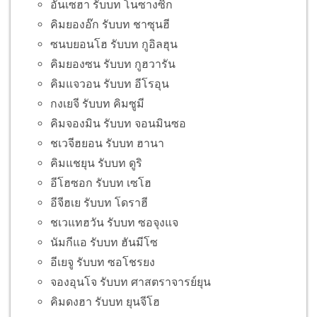
อันเซฮา รับบท โนซางซิก
คิมยองอ๊ก รับบท ชาซุนฮี
ซนบยอนโฮ รับบท กูอิลฮุน
คิมยองซน รับบท กูฮวารัน
คิมแจวอน รับบท อีโรอุน
กงเยจี รับบท คิมซูมี
คิมจองมิน รับบท จอนมินซอ
ชเวจีฮยอน รับบท ฮานา
คิมแชยุน รับบท ดูริ
อีโฮซอก รับบท เซโฮ
อีจีฮเย รับบท โดราฮี
ชเวแทฮวัน รับบท ซอจุงแจ
นัมกีแอ รับบท ฮันมีโซ
อีเยจู รับบท ซอโชรยง
จองอุนโจ รับบท ศาสตราจารย์ยุน
คิมดงฮา รับบท ยุนจีโฮ