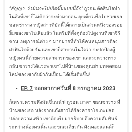
"สัญญา..ว่ามันจะไม่เกิดขึ้นแบบนี้อีก"
กูวอน ตัดสินใจทำ
ในสิ่งที่เขาก็ไม่คิดว่าจะทำมาก่อน ลุยเดี่ยวเพื่อไปช่วยเธอ
ชอนซาราง หญิงสาวที่บัดนี้ได้กลายเป็นส่วนหนึ่งของรอย
ยิ้มของเขาไปเสียแล้ว ในทริปที่ทั้งคู่ต้องไปดูงานที่เขาจิริ
ซาน เหตุการณ์ต่าง ๆ มากมายที่ทำให้คนหนุ่มสาวต้อง
ฝ่าฟันไปด้วยกัน และเขาก็สาบานในใจว่า..จะปกป้องผู้
หญิงคนนี้ด้วยความสามารถของเขา และระหว่างทาง
กลับ ซารางได้แวะพาเขาไปที่บ้านของคุณย่า บททดสอบ
ใหม่ของเขากับผ้ากันเปื้อน..ได้เริ่มต้นขึ้น!
EP. 7
ออกอากาศวันที่ 8 กรกฎาคม 2023
ก็เพราะความหึงมันขึ้นหน้า! กูวอน มาหา ชอนซาราง ที่
บ้านของเธอ หลังจากแก๊งสาวได้ร้องคาราโอเกะปลด
ปล่อยความเศร้า เขาต้องรีบมาอธิบายถึงความสัมพันธ์
ระหว่างน้องคนนั้น และขณะเดียวกัน คิงเดอะแลนด์ก็