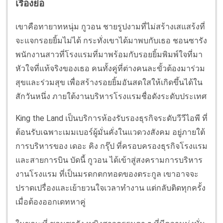
เรื่องย่อ
เขาคือทายาทหนุ่ม กูวอน ชายรูปงามที่ไม่สร้างเสแสร้งที่
จะแจกรอยยิ้มไม่ได้ กระทั่งเขาได้มาพบกับเธอ ชอนซารัง
พนักงานสาวที่โรงแรมที่มาพร้อมกับรอยยิ้มพิมพ์ใจที่มา
หัวใจที่แท้จริงของเธอ คนทั้งคู่ที่ต่างคนละขั้วต้องมาร่วม
สุขและร่วมสุข เพื่อสร้างรอยยิ้มอันสดใสให้เกิดขึ้นได้ใน
สักวันหนึ่ง ภายใต้งานบริหารโรงแรมชื่อดังระดับประเทศ
King the Land เป็นบริการห้องรับรองธุรกิจระดับวีวีไอพี ที่
ต้อนรับเฉพาะเมมเบอร์ผู้มั่นคั่งในแวดวงสังคม อยู่ภายใต้
การบริหารของ เดอะ คิง กรุ๊ป ที่ครอบครองธุรกิจโรงแรม
และสายการบิน บัดนี้ กูวอน ได้เข้าสู่สงครามการบริหาร
งานโรงแรม ที่เป็นมรดกตกทอดของตระกูล เขาอาจจะ
ปราดเปรื่องและเย้ายวนใจเวลาทำงาน แต่กลับติดทุกครั้ง
เมื่อต้องออกเดทหาคู่