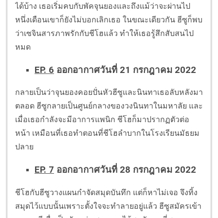
ได้บ้าง เธอเริ่มคบกับพัคจุนยองและถึงแม้ว่าจะผ่านไป
หนึ่งเดือนเขาก็ยังไม่บอกเลิกเธอ ในขณะเดียวกัน ฮีซูก็พบ
ว่าเซจินสารภาพรักกับชีโฮแล้ว ทำให้เธอรู้สึกสับสนไป
หมด
EP. 6
ออกอากาศวันที่ 21 กรกฎาคม 2022
กลายเป็นว่าจุนยองคอยปั่นหัวฮีซูและนินทาเธอลับหลังมา
ตลอด ฮีซูกลายเป็นศูนย์กลางของวงนินทาในมหาลัย และ
เมื่อเธอกำลังจะมีอาการแพนิก ชีโฮก็มาปรากฏตัวต่อ
หน้า เหมือนที่เธอทำตอนที่ชีโฮลำบากในโรงเรียนมัธยม
ปลาย
EP. 7
ออกอากาศวันที่ 28 กรกฎาคม 2022
ชีโฮกับฮีซูวางแผนกำจัดสมุดบันทึก แต่ก็หาไม่เจอ จึงทิ้ง
สมุดไว้แบบนั้นเพราะตั้งใจจะทำลายอยู่แล้ว ฮีซูสมัครเข้า