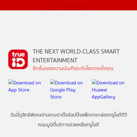
THE NEXT WORLD-CLASS SMART
ENTERTAINMENT
อีกขั้นของความบันเทิงระดับโลกตรงใจคุณ
วันนี้
ดู
สิทธิพิเศษ
อ่าน
เกม
ตาตั้ง
ช้อปปิ้ง
แพ็กเกจ
กล่องทรูไอดีทีวี
คอมมูนิตี้
บริการช่วยเหลือทรูไอดี