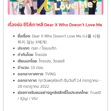
เรื่องย่อ ซีรีส์เกาหลี Dear X Who Doesn't Love Me
ชื่อเรื่อง
: Dear X Who Doesn't Love Me (나를 사랑
하지 않는 X에게)
ประเภท
: ตลก / โรแมนติก
กำกับโดย
: โกแจฮง
เขียนบทโดย
: โกแจฮง, วังฮเยจี
จำนวน
: 10 ตอน
ออกอากาศทาง
: TVING
ออกอากาศ
: ทุกวันพฤหัสบดี เริ่มวันที่ 14 กรกฎาคม -
28 กรกฎาคม 2022
ช่องทางรับชมอย่างถูกลิขสิทธิ์ในประเทศไทย
: TrueID
/ iQiyi / VIU