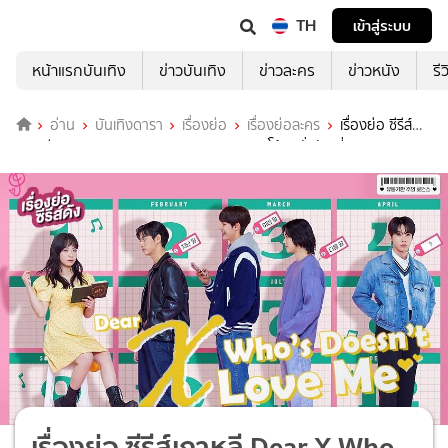
TH
เข้าสู่ระบบ
หน้าแรกบันเทิง
ข่าวบันเทิง
ข่าวละคร
ข่าวหนัง
รี
อ่าน
บันเทิงดารา
เรื่องย่อ
เรื่องย่อละคร
เรื่องย่อ ซีรีส์
เกาหลี Dear X Who Doesn't Love Me สมุดโน้ตคลั่งรัก ที่ TrueID
เรื่องย่อ ซีรีส์เกาหลี Dear X Who