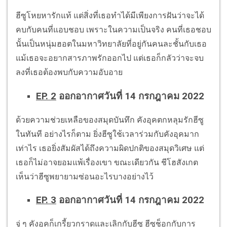
ฮีซูโหยหารักแท้ แต่สิ่งที่เธอทำได้มีเพียงการฝันว่าจะได้
คบกับคนที่แอบชอบ เพราะในความเป็นจริง คนที่เธอชอบ
นั้นเป็นหนุ่มฮอตในมหาวิทยาลัยที่อยู่กันคนละชั้นกับเธอ
แม้เธอจะอยากสารภาพรักออกไป แต่เธอก็กลัวว่าจะจบ
ลงที่เธอต้องพบกับความอับอาย
EP. 2
ออกอากาศวันที่ 14 กรกฎาคม 2022
ด้วยความช่วยเหลือของสมุดบันทึก คังอุคตกหลุมรักฮีซู
ในทันที อย่างไรก็ตาม ยิ่งฮีซูใช้เวลาร่วมกับคังอุคมาก
เท่าไร เธอยิ่งสัมผัสได้ถึงความผิดปกติของสมุดวิเศษ แต่
เธอก็ไม่อาจยอมแพ้เรื่องเขา ขณะเดียวกัน ชีโฮสังเกต
เห็นว่าฮีซูพยายามซ่อนอะไรบางอย่างไว้
EP. 3
ออกอากาศวันที่ 14 กรกฎาคม 2022
จู่ ๆ คังอุคก็เกรี้ยวกราดและเลิกกับฮีซู ฮีซูช็อกกับการ