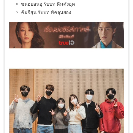
ซนฮยอนอู รับบท คิมคังอุค
คิมจีฮุน รับบท พัคจุนยอง