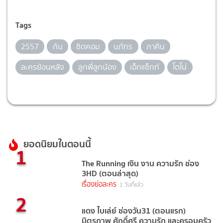
Tags
2557
กัน
ซิตคอม
นภัทร
ภาคิน
ละครย้อนหลัง
ลูกพี่ลูกน้อง
เอ็กแซ็กท์
โตโน่
ยอดนิยมในตอนนี้
1
The Running เงิน งาน ความรัก ช่อง
3HD (ตอนล่าสุด)
เรื่องย่อละคร
1 วันที่แล้ว
2
แดง ไบเล่ย์ ช่องวัน31 (ตอนแรก)
มิตรภาพ ศักดิ์ศรี ความรัก และครอบครัว