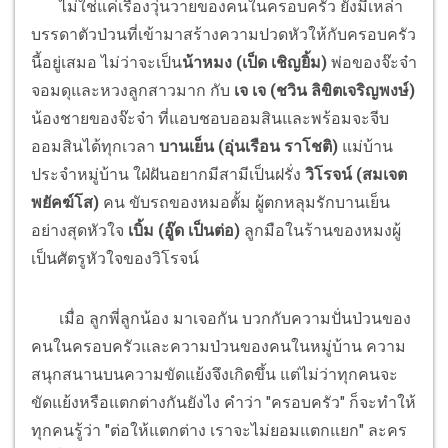
ไม่ใช่แค่เรื่องวุ่นวายของคนในครอบครัว ยังมีเหล่า
บรรดาตัวป่วนที่เข้ามาสร้างความปวดหัวให้กับครอบครัว
นี้อยู่เสมอ ไม่ว่าจะเป็น
น้าหมง (เป็ด เชิญยิ้ม)
พ่อของจ๊ะจ๋า
จอมดุและหวงลูกสาวมาก กับ
เจ เจ (ชวิน ลิขิตเจริญพงษ์)
น้องชายของจ๊ะจ๋า ที่แอบชอบออมสินและพร้อมจะจีบ
ออมสินได้ทุกเวลา
บานเย็น (อุ่นเรือน ราโชติ)
แม่บ้าน
ประจำหมู่บ้าน ใฝ่ฝันอยากมีสามีเป็นฝรั่ง
วิโรจน์ (สมเจต
พยัคฆ์โส)
คน ขับรถของหมอตั้ม ผู้ตกหลุมรักบานเย็น
อย่างสุดหัวใจ
เบิ้ม (อู๊ด เป็นต่อ)
ลูกมือในร้านของหมงผู้
เป็นศัตรูหัวใจของวิโรจน์
เมื่อ ลูกพี่ลูกน้อง มาเจอกัน บวกกับความปั่นป่วนของ
คนในครอบครัวและความป่วนของคนในหมู่บ้าน ความ
สนุกสนานบนความขัดแย้งจึงเกิดขึ้น แต่ไม่ว่าทุกคนจะ
ขัดแย้งหรือแตกต่างกันยังไง คำว่า "ครอบครัว" ก็จะทำให้
ทุกคนรู้ว่า "ต่อให้แตกต่าง เราจะไม่ยอมแตกแยก" ละคร