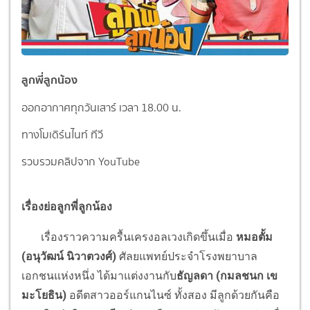
ลูกพี่ลูกน้อง
ออกอากาศทุกวันเสาร์ เวลา 18.00 น.
ทางโมเดิร์นไนท์ ทีวี
รวบรวมคลิปจาก YouTube
เรื่องย่อลูกพี่ลูกน้อง
เรื่องราวความครื้นเครงอลเวงเกิดขึ้นเมื่อ
หมอตั้ม
(อนุวัฒน์ นิวาตวงศ์)
ศัลยแพทย์ประจำโรงพยาบาล
เอกชนแห่งหนึ่ง ได้มาแต่งงานกับ
ธัญลดา (กมลชนก เข
มะโยธิน)
อดีตสาวออร์แกนไนซ์ ทั้งสอง มีลูกด้วยกันคือ