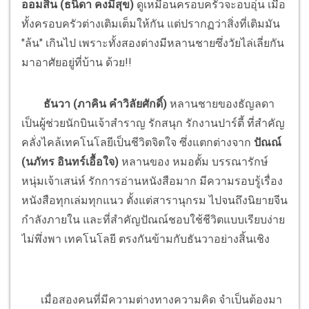
ออมสิน (ธนิดา คงมีสุข)
ดูเหมือนครอบครัวจะอบอุ่น เมื่อ
ทั้งครอบครัวต่างเติมเต็มให้กัน แต่ปรากฏว่าสิ่งที่เติมมัน
"ล้น" เกินไป เพราะทั้งสองต่างมีหลานชายซึ่งวัยไล่เลี่ยกัน
มาอาศัยอยู่ที่บ้าน ด้วย!!
ธันวา (ภาคิน คำวิลัยศักดิ์)
หลานชายของธัญลดา
เป็นผู้ช่วยนักบินเจ้าสำราญ รักสนุก รักงานปาร์ตี้ ที่สำคัญ
คลั่งไคล้เทคโนโลยีเป็นชีวิตจิตใจ ซึ่งแตกต่างจาก
ปัณณ์
(นภัทร อินทร์เอื้อใจ)
หลานของ หมอตั้ม บรรณารักษ์
หนุ่มเจ้าเสน่ห์ รักการอ่านหนังสือมาก มีความรอบรู้เรื่อง
หนังสือทุกเล่มทุกแนว ตั้งแต่สารานุกรม ไปจนถึงนิยายจีน
กำลังภายใน และที่สำคัญปัณณ์ชอบใช้ชีวิตแบบเรียบง่าย
ไม่พึ่งพา เทคโนโลยี ตรงกันข้ามกับธันวาอย่างสิ้นเชิง
เมื่อสองคนที่มีความต่างทางความคิด จำเป็นต้องมา