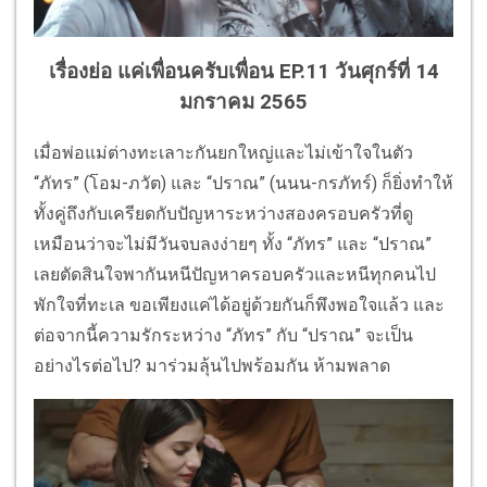
เรื่องย่อ แค่เพื่อนครับเพื่อน EP.11 วันศุกร์ที่ 14
มกราคม 2565
เมื่อพ่อแม่ต่างทะเลาะกันยกใหญ่และไม่เข้าใจในตัว
“ภัทร” (โอม-ภวัต) และ “ปราณ” (นนน-กรภัทร์) ก็ยิ่งทำให้
ทั้งคู่ถึงกับเครียดกับปัญหาระหว่างสองครอบครัวที่ดู
เหมือนว่าจะไม่มีวันจบลงง่ายๆ ทั้ง “ภัทร” และ “ปราณ”
เลยตัดสินใจพากันหนีปัญหาครอบครัวและหนีทุกคนไป
พักใจที่ทะเล ขอเพียงแค่ได้อยู่ด้วยกันก็พึงพอใจแล้ว และ
ต่อจากนี้ความรักระหว่าง “ภัทร” กับ “ปราณ” จะเป็น
อย่างไรต่อไป? มาร่วมลุ้นไปพร้อมกัน ห้ามพลาด