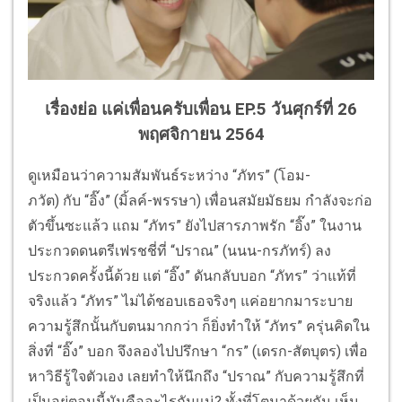
เรื่องย่อ แค่เพื่อนครับเพื่อน EP.5 วันศุกร์ที่ 26
พฤศจิกายน 2564
ดูเหมือนว่าความสัมพันธ์ระหว่าง
“
ภัทร
” (
โอม-
ภวัต)
กับ “อิ๊ง” (มิ้ลค์-พรรษา) เพื่อนสมัยมัธยม กำลังจะก่อ
ตัวขึ้นซะแล้ว แถม
“
ภัทร
”
ยังไปสารภาพรัก “อิ๊ง” ในงาน
ประกวดดนตรีเฟรชชี่ที่
“
ปราณ
” (
นนน-กรภัทร์)
ลง
ประกวดครั้งนี้ด้วย แต่ “อิ๊ง” ดันกลับบอก “ภัทร” ว่าแท้ที่
จริงแล้ว
“
ภัทร
”
ไม่ได้ชอบเธอจริงๆ แค่อยากมาระบาย
ความรู้สึกนั้นกั
บตนมากกว่า ก็ยิ่งทำให้
“
ภัทร
”
ครุ่นคิดใน
สิ่งที่ “อิ๊ง” บอก จึงลองไปปรึกษา “กร” (เดรก-สัตบุตร) เพื่อ
หาวิธีรู้ใจตัวเอง เลยทำให้นึกถึง “ปราณ” กับความรู้สึกที่
เป็นอยู่ตอนนี้
มันคืออะไรกันแน่
?
ทั้งที่โตมาด้วยกัน เห็น