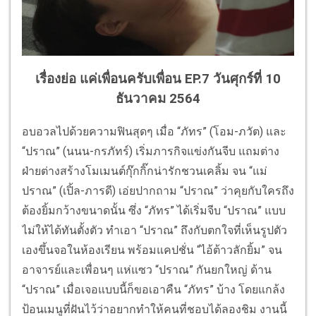
เรื่องย่อ แค่เพื่อนครับเพื่อน EP.7 วันศุกร์ที่ 10
ธันวาคม 2564
อบอวลไปด้วยความฟินสุดๆ เมื่อ “ภัทร” (โอม-ภวัต) และ
“ปราณ” (นนน-กรภัทร์) เริ่มภารกิจแข่งกันจีบ แถมต่าง
ฝ่ายต่างสร้างโมเมนต์กุ๊กกิ๊กน่ารักชวนเคลิ้ม จน “แม่
ปราณ” (เปิ้ล-ภารดี) เอ่ยปากถาม “ปราณ” ว่าคุยกับใครถึง
ต้องยิ้มกว้างขนาดนั้น ซึ่ง “ภัทร” ได้เริ่มจีบ “ปราณ” แบบ
ไม่ให้ได้ทันตั้งตัว ทำเอา “ปราณ” ถึงกับตกใจที่เห็นรูปตัว
เองขึ้นจอในห้องเรียน พร้อมแคปชั่น “ไอ้ต้าวลักยิ้ม” จน
อาจารย์และเพื่อนๆ แห่แซว “ปราณ” กันยกใหญ่ ด้าน
“ปราณ” เมื่อเจอแบบนี้ก็ขอเอาคืน “ภัทร” บ้าง โดยแกล้ง
ป้อนเมนูที่ฝันไว้ว่าอยากทำให้คนที่ชอบได้ลองชิม งานนี้