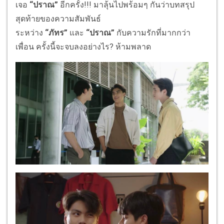
เจอ
“ปราณ”
อีกครั้ง
!!!
มาลุ้นไปพร้อมๆ กันว่าบทสรุป
สุดท้ายของความสั
มพันธ์
ระหว่าง
“ภัทร”
และ
“ปราณ”
กับความรักที่มากกว่า
เพื่อน ครั้งนี้จะจบลงอย่างไร
?
ห้ามพลาด