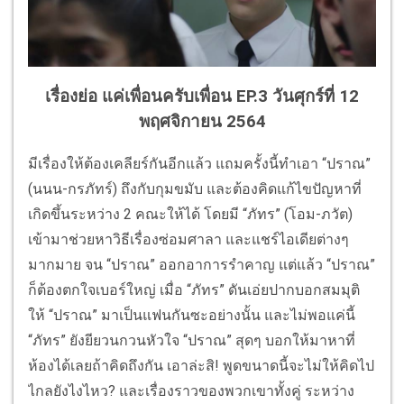
เรื่องย่อ แค่เพื่อนครับเพื่อน EP.3 วันศุกร์ที่ 12
พฤศจิกายน 2564
มีเรื่องให้ต้องเคลียร์กันอีกแล้ว แถมครั้งนี้ทำเอา “ปราณ”
(นนน-กรภัทร์) ถึงกับกุมขมับ และต้องคิดแก้ไขปัญหาที่
เกิดขึ้นระหว่าง 2 คณะให้ได้ โดยมี “ภัทร” (โอม-ภวัต)
เข้ามาช่วยหาวิธีเรื่องซ่อมศาลา และแชร์ไอเดียต่างๆ
มากมาย จน “ปราณ” ออกอาการรำคาญ แต่แล้ว “ปราณ”
ก็ต้องตกใจเบอร์ใหญ่ เมื่อ “ภัทร” ดันเอ่ยปากบอกสมมุติ
ให้ “ปราณ” มาเป็นแฟนกันซะอย่างนั้น และไม่พอแค่นี้
“ภัทร” ยังยียวนกวนหัวใจ “ปราณ” สุดๆ บอกให้มาหาที่
ห้องได้เลยถ้าคิดถึงกัน เอาล่ะสิ! พูดขนาดนี้จะไม่ให้คิดไป
ไกลยังไงไหว? และเรื่องราวของพวกเขาทั้งคู่ ระหว่าง