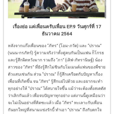
เรื่องย่อ แค่เพื่อนครับเพื่อน EP.9 วันศุกร์ที่ 17
ธันวาคม 2564
หลังจากแก๊งเพื่อนของ “ภัทร” (โอม-ภวัต) และ “ปราณ”
(นนน-กรภัทร์) รู้ความจริงว่าทั้งคู่คบกันเป็นแฟน ก็โกรธ
และรู้สึกผิดหวังมาก รวมถึง “ภา” (เลิฟ-ภัทรานิษฐ์) น้อง
สาวของ “ภัทร” ที่ยังรู้สึกไม่ชินกับโมเมนต์แฟนของพี่ชาย
ตัวแสบเช่นกัน ส่วน “ปราณ” ก็รู้สึกเครียดกับปัญหาเรื่อง
เพื่อนที่เกิดขึ้น จน “ภัทร” รู้สึกแย่ไปด้วย และอยากจะทำ
ทุกอย่างให้ “ปราณ” ได้สบายใจขึ้น แม้ว่าจะต้องตั้งสเตตัส
ว่าเลิกกันแล้ว เพื่อจบปัญหาทุกอย่าง แต่งานนี้ดูเหมือนว่า
จะไม่เป็นอย่างที่คิดซะแล้ว เมื่อ “ภัทร” ทะเลาะกับเพื่อน
กันยกใหญ่ที่สนามแข่งรักบี้ ทำเอา “ปราณ” ถึงกับตกใจ