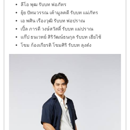
ลีโอ พุฒ รับบท พ่อภัทร
ยุ้ย ปัทมวรรณ เค้ามูลคดี รับบท แม่ภัทร
เอ พศิน เรืองวุฒิ รับบท พ่อปราณ
เปิ้ล ภารดี วงษ์สวัสดิ์ รับบท แม่ปราณ
แก๊ป ธนเวทย์ สิริวัฒน์ธนกุล รับบท เฮียไช้
โขม ก้องเกียรติ โขมศิริ รับบท ลุงต๋ง