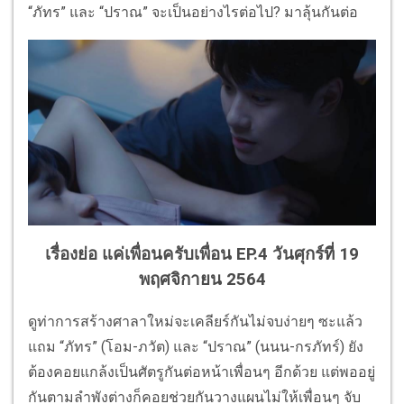
“ภัทร” และ “ปราณ” จะเป็นอย่างไรต่อไป? มาลุ้นกันต่อ
เรื่องย่อ แค่เพื่อนครับเพื่อน EP.4 วันศุกร์ที่ 19
พฤศจิกายน 2564
ดูท่าการสร้างศาลาใหม่จะเคลียร์กันไม่จบง่ายๆ ซะแล้ว
แถม “ภัทร” (โอม-ภวัต) และ “ปราณ” (นนน-กรภัทร์) ยัง
ต้องคอยแกล้งเป็นศัตรูกันต่อหน้าเพื่อนๆ อีกด้วย แต่พออยู่
กันตามลำพังต่างก็คอยช่วยกันวางแผนไม่ให้เพื่อนๆ จับ