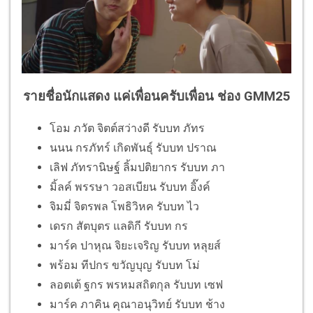
รายชื่อนักแสดง แค่เพื่อนครับเพื่อน ช่อง GMM25
โอม ภวัต จิตต์สว่างดี รับบท ภัทร
นนน กรภัทร์ เกิดพันธุ์ รับบท ปราณ
เลิฟ ภัทรานิษฐ์ ลิ้มปติยากร รับบท ภา
มิ้ลค์ พรรษา วอสเบียน รับบท อิ๊งค์
จิมมี่ จิตรพล โพธิวิหค รับบท ไว
เดรก สัตบุตร แลดิกี รับบท กร
มาร์ค ปาหุณ จิยะเจริญ รับบท หลุยส์
พร้อม ทีปกร ขวัญบุญ รับบท โม่
ลอตเต้ ฐกร พรหมสถิตกุล รับบท เซฟ
มาร์ค ภาคิน คุณาอนุวิทย์ รับบท ช้าง