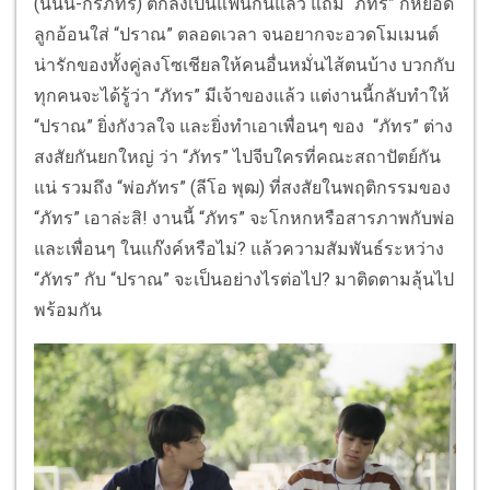
(นนน-กรภัทร์) ตกลงเป็นแฟนกันแล้ว แถม “ภัทร” ก็หยอด
ลูกอ้อนใส่ “ปราณ” ตลอดเวลา จนอยากจะอวดโมเมนต์
น่ารักของทั้งคู่ลงโซเชียลให้คนอื่นหมั่นไส้ตนบ้าง บวกกับ
ทุกคนจะได้รู้ว่า “ภัทร” มีเจ้าของแล้ว แต่งานนี้กลับทำให้
“ปราณ” ยิ่งกังวลใจ และยิ่งทำเอาเพื่อนๆ ของ “ภัทร” ต่าง
สงสัยกันยกใหญ่ ว่า “ภัทร” ไปจีบใครที่คณะสถาปัตย์กัน
แน่ รวมถึง “พ่อภัทร” (ลีโอ พุฒ) ที่สงสัยในพฤติกรรมของ
“ภัทร” เอาล่ะสิ! งานนี้ “ภัทร” จะโกหกหรือสารภาพกับพ่อ
และเพื่อนๆ ในแก๊งค์หรือไม่? แล้วความสัมพันธ์ระหว่าง
“ภัทร” กับ “ปราณ” จะเป็นอย่างไรต่อไป? มาติดตามลุ้นไป
พร้อมกัน