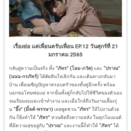
เรื่องย่อ แค่เพื่อนครับเพื่อน EP.12 วันศุกร์ที่ 21
มกราคม 2565
กลับสู่ความเป็นจริง ทั้ง
“
ภัทร
” (
โอม-ภวัต)
และ
“
ปราณ
”
(
นนน-กรภัทร์)
ได้ตัดสินใจเลิกกัน และเดินทางกลับมา
บ้าน เพื่อเผชิญปัญหาครอบครัวของทั้
งคู่อีกครั้ง พร้อม
บอกขอโทษพ่อแม่ จากนั้นทั้งคู่ก็กลับไปใช้ชีวิ
ตของตัวเอง
จนเรียนจบและเข้าทำงาน และเมื่อใกล้ถึงวันงานเลี้ยงรุ่
น
“อิ๊ง” (มิ้ลค์-พรรษา)
เลยพูดชวน
“
ภัทร
”
ให้ไปงานด้วย
กัน ก็ยิ่งทำให้
“
ภัทร
”
หวนคิดถึงความหลัง ในทุกโมเมนต์
ที่มีความสุขอยู่กั
บ
“ปราณ”
และงานนี้ก็ทำให้
“
ภัทร
”
ได้