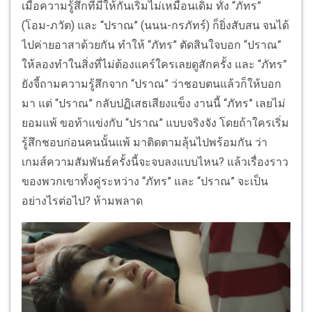
เมื่อความรู้สึกที่มีให้กันเริ่มไม่เหมือนเดิม ทั้ง “ภัทร”
(โอม-ภวัต) และ “ปราณ” (นนน-กรภัทร์) ก็ยิ่งสับสน จนได้
ไปค่ายอาสาด้วยกัน ทำให้ “ภัทร” ตัดสินใจบอก “ปราณ”
ให้ลองทำในสิ่งที่ไม่ต้องแคร์ใครเลยดูสักครั้ง และ “ภัทร”
ยังจี้ถามความรู้สึกจาก “ปราณ” ว่าชอบตนแล้วก็ให้บอก
มา แต่ “ปราณ” กลับปฏิเสธเสียงแข็ง งานนี้ “ภัทร” เลยไม่
ยอมแพ้ ขอท้าแข่งกับ “ปราณ” แบบจริงจัง โดยถ้าใครเริ่ม
รู้สึกชอบก่อนคนนั้นแพ้ มาติดตามลุ้นไปพร้อมกัน ว่า
เกมส์ความสัมพันธ์ครั้งนี้จะจบลงแบบไหน? แล้วเรื่องราว
ของพวกเขาทั้งคู่ระหว่าง “ภัทร” และ “ปราณ” จะเป็น
อย่างไรต่อไป? ห้ามพลาด