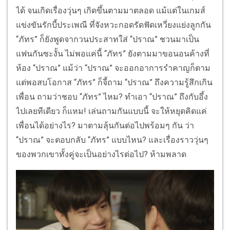
ได้ จนเกิดเรื่องวุ่นๆ เกิดขึ้นตามมาตลอด แม้แต่ในเกมส์
แข่งขันรักบี้ประเพณี ที่จังหวะกอดรัดฟัดเหวี่ยงแย่งลูกกัน
“ภัทร” ก็ยังพูดจากวนประสาทใส่ “ปราณ” ชวนมาเป็น
แฟนกันซะงั้น ไม่พอแค่นี้ “ภัทร” ยังตามมาขอนอนค้างที่
ห้อง “ปราณ” แม้ว่า “ปราณ” จะออกอาการรำคาญก็ตาม
แต่พอสบโอกาส “ภัทร” ก็จี้ถาม “ปราณ” ถึงความรู้สึกเกิน
เพื่อน ถามว่าชอบ “ภัทร” ไหม? ทำเอา “ปราณ” ถึงกับอึ้ง
ไปเลยทีเดียว ก็แหม! เล่นถามกันแบบนี้ จะให้หยุดคิดแค่
เพื่อนได้อย่างไร? มาตามลุ้นกันต่อไปพร้อมๆ กัน ว่า
“ปราณ” จะตอบกลับ “ภัทร” แบบไหน? และเรื่องราววุ่นๆ
ของพวกเขาทั้งคู่จะเป็นอย่างไรต่อไป? ห้ามพลาด