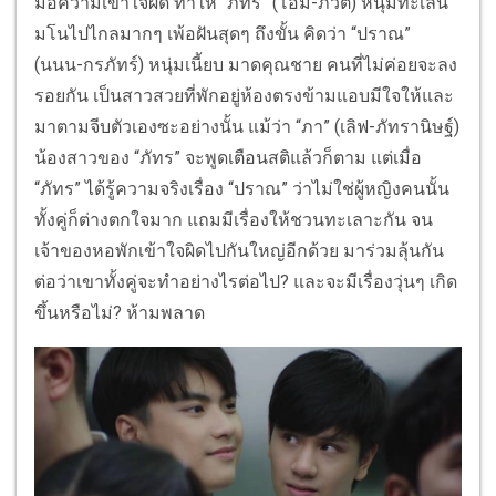
มื่อความเข้าใจผิด ทำให้ “ภัทร” (โอม-ภวัต) หนุ่มทะเล้น
มโนไปไกลมากๆ เพ้อฝันสุดๆ ถึงขั้น คิดว่า “ปราณ”
(นนน-กรภัทร์) หนุ่มเนี้ยบ มาดคุณชาย คนที่ไม่ค่อยจะลง
รอยกัน เป็นสาวสวยที่พักอยู่ห้องตรงข้ามแอบมีใจให้และ
มาตามจีบตัวเองซะอย่างนั้น แม้ว่า “ภา” (เลิฟ-ภัทรานิษฐ์)
น้องสาวของ “ภัทร” จะพูดเตือนสติแล้วก็ตาม แต่เมื่อ
“ภัทร” ได้รู้ความจริงเรื่อง “ปราณ” ว่าไม่ใช่ผู้หญิงคนนั้น
ทั้งคู่ก็ต่างตกใจมาก แถมมีเรื่องให้ชวนทะเลาะกัน จน
เจ้าของหอพักเข้าใจผิดไปกันใหญ่อีกด้วย มาร่วมลุ้นกัน
ต่อว่าเขาทั้งคู่จะทำอย่างไรต่อไป? และจะมีเรื่องวุ่นๆ เกิด
ขึ้นหรือไม่? ห้ามพลาด