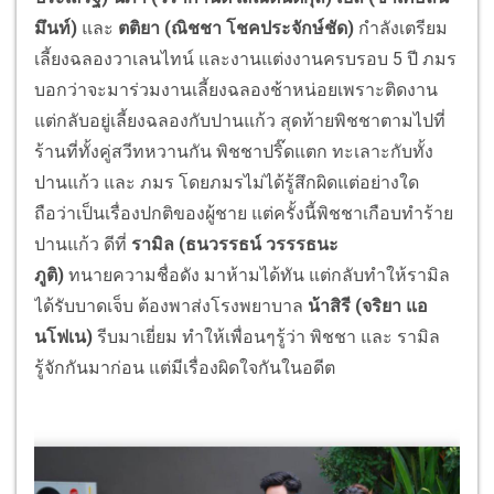
มึนท์)
และ
ตติยา (ณิชชา โชคประจักษ์ชัด)
กำลังเตรียม
เลี้ยงฉลองวาเลนไทน์ และงานแต่งงานครบรอบ 5 ปี ภมร
บอกว่าจะมาร่วมงานเลี้ยงฉลองช้าหน่อยเพราะติดงาน
แต่กลับอยู่เลี้ยงฉลองกับปานแก้ว
สุดท้ายพิชชาตามไปที่
ร้านที่ทั้งคู่สวีทหวานกัน พิชชาปริ๊ดแตก ทะเลาะกับทั้ง
ปานแก้ว และ ภมร โดยภมรไม่ได้รู้สึกผิดแต่อย่างใด
ถือว่าเป็นเรื่องปกติของผู้ชาย แต่ครั้งนี้พิชชาเกือบทำร้าย
ปานแก้ว ดีที่
รามิล (ธนวรรธน์ วรรรธนะ
ภูติ)
ทนายความชื่อดัง มาห้ามได้ทัน แต่กลับทำให้รามิล
ได้รับบาดเจ็บ ต้องพาส่งโรงพยาบาล
น้าสิรี (จริยา แอ
นโฟเน)
รีบมาเยี่ยม ทำให้เพื่อนๆรู้ว่า พิชชา และ รามิล
รู้จักกันมาก่อน แต่มีเรื่องผิดใจกันในอดีต