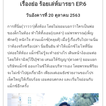
เรื่องย่อ
ร้อยเล่ห์มารยา
EP.6
วันอังคารที่ 20 ตุลาคม 2563
การที่นิ่ม(วาววา)ตั้งท้อง โดยไม่ยอมบอกว่าใครเป็นพ่อ
ของด็กในท้อง ทำให้ทั้งเอม(เบลล่า) แม่พรพรรณ(เพ็ญ
พักตร์) หนักใจ ส่วนแม็กซ์(หลุยส์) เมื่อรู้เรื่องรีบไปถามนิ่ม
ว่าท้องจริงหรือเปล่า นิ่มยืนยัน ทำให้แม็กซ์โมโหที่นิ่ม
ปล่อยให้ท้อง แม็กซ์ไม่รู้จะทำอย่างไร เดินหน้าง้อเอมต่อ
โดยให้รามิล(โป๊ป)ช่วย เสนอให้รัญญา(ดวงตา) ยอมแยก
บริษัทแม็กซ์ ออแกไนซ์ให้เอมบริหารเอง โดยพรหมพิริยะ
จะไม่เข้าไปยุ่งเกี่ยวอีก เพียงแต่เอมยังช่วยงานของโปร
เจ็คใหญ่ให้เรียบร้อย เอมตอบตกลง และเริ่มใจอ่อนกับ
แม็กซ์อีกครั้ง