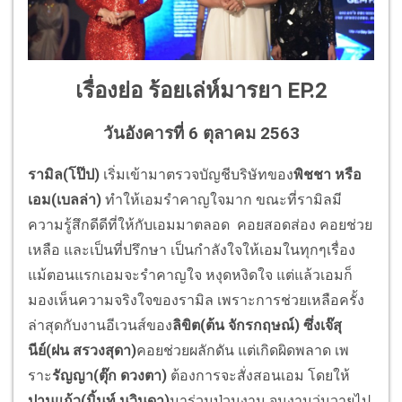
เรื่องย่อ
ร้อยเล่ห์มารยา
EP.2
วันอังคารที่ 6 ตุลาคม 2563
รามิล(โป๊ป)
เริ่มเข้ามาตรวจบัญชีบริษัทของ
พิชชา หรือ
เอม(เบลล่า)
ทำให้เอมรำคาญใจมาก ขณะที่รามิลมี
ความรู้สึกดีดีที่ให้กับเอมมาตลอด คอยสอดส่อง คอยช่วย
เหลือ และเป็นที่ปรึกษา เป็นกำลังใจให้เอมในทุกๆเรื่อง
แม้ตอนแรกเอมจะรำคาญใจ หงุดหงิดใจ แต่แล้วเอมก็
มองเห็นความจริงใจของรามิล เพราะการช่วยเหลือครั้ง
ล่าสุดกับงานอีเวนส์ของ
ลิขิต(ต้น จักรกฤษณ์)
ซึ่งเจ๊สุ
นีย์(ฝน สรวงสุดา)
คอยช่วยผลักดัน แต่เกิดผิดพลาด เพ
ราะ
รัญญา(ตุ๊ก ดวงตา)
ต้องการจะสั่งสอนเอม โดยให้
ปานแก้ว(มิ้นท์ นวินดา)
มาร่วมป่วนงาน จนงานวุ่นวายไป