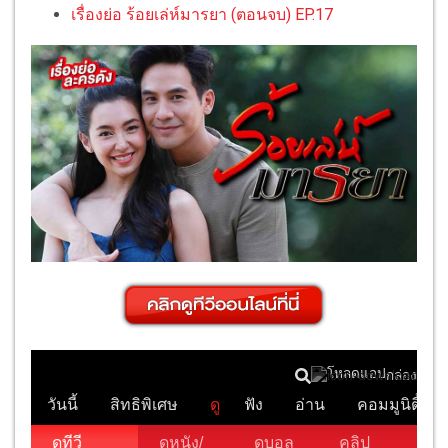
เรื่องย่อ ร้อยเล่ห์มารยา (ตอนจบ) EP.17