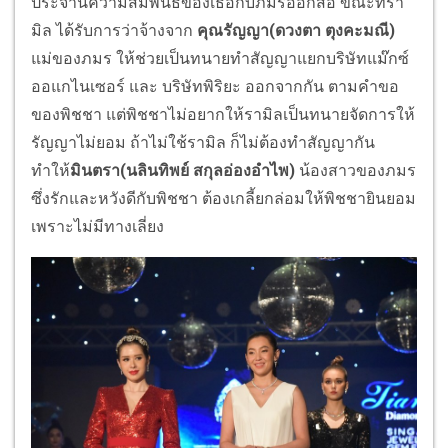
ประจานความสัมพันธ์ของเธอกับภมรออกสื่อ ขณะที่รา
มิล ได้รับการว่าจ้างจาก
คุณรัญญา(ดวงตา ตุงคะมณี)
แม่ของภมร ให้ช่วยเป็นทนายทำสัญญาแยกบริษัทแม๊กซ์
ออแกไนเซอร์ และ บริษัทพิริยะ ออกจากกัน ตามคำขอ
ของพิชชา แต่พิชชาไม่อยากให้รามิลเป็นทนายจัดการให้
รัญญาไม่ยอม ถ้าไม่ใช้รามิล ก็ไม่ต้องทำสัญญากัน
ทำให้
มินตรา(นลินทิพย์ สกุลอ่องอำไพ)
น้องสาวของภมร
ซึ่งรักและหวังดีกับพิชชา ต้องเกลี้ยกล่อมให้พิชชายินยอม
เพราะไม่มีทางเลี่ยง