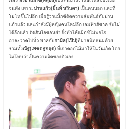
ภมร หรือ แม็กซ์(หลุยส์)
เป็นคนป่วนงานอีเวนส์ของเธอ
จนพัง เพราะ
ปานแก้ว(มิ้นท์ นวินดา)
เป็นคนบอก และที่
โมโหขึ้นไปอีก เมื่อรู้ว่าแม็กซ์ตัดความสัมพันธ์กับปาน
แก้วแล้ว และกำลังมีผู้หญิงคนใหม่อีก เอมฟิวส์ขาด รับไม่
ได้อีกแล้ว ตัดสินใจขอหย่า ยิ่งทำให้แม็กซ์ไม่พอใจ
อาละวาดไปทั่ว พาลกับ
รามิล(โป๊ป)
ที่มาสนิทสนมด้วย
รวมทั้ง
ณัฐ(เพชร ฐกฤต)
ที่เอาดอกไม้มาให้ในวันเกิด โดย
ไม่โทษว่าเป็นความผิดของตัวเอง