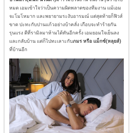
หมด เอมเข้าใจว่าเป็นความผิดพลาดของทีมงาน แม้เอม
จะโมโหมาก และพยายามระงับอารมณ์ แต่สุดท้ายก็ฟิวส์
ขาด ปะทะกับปานแก้วอย่างบ้าคลั่ง เกือบจะทำร้ายกัน
รุนแรง ดีที่รามิลมาห้ามได้ทันอีกครั้ง เอมยอมใจเย็นลง
และกลับบ้าน แต่ก็ไปทะเลาะกับ
ภมร หรือ แม็กซ์(หลุยส์)
ที่บ้านอีก