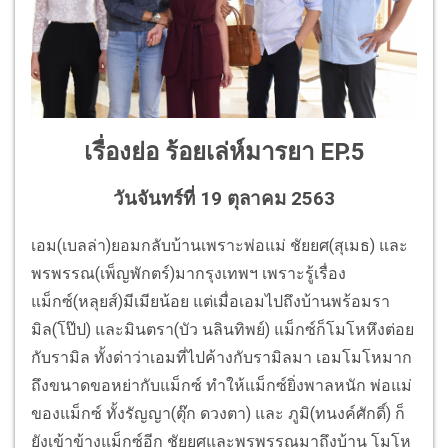
เรื่องย่อ
ร้อยเล่ห์มารยา
EP.5
วันจันทร์ที่ 19 ตุลาคม 2563
เอม(เบลล่า)ยอมกลับบ้านเพราะพ่อแม่ ชัยยศ(สุเมธ) และ
พรพรรณ(เพ็ญพักตร์)มากรุงเทพฯ เพราะรู้เรื่อง
แม็กซ์(หลุยส์)มีเมียน้อย แต่เมื่อเอมไปถึงบ้านพร้อมรา
มิล(โป๊ป) และมินตรา(บัว นลินทิพย์) แม็กซ์ก็โมโหหึงต่อย
กับรามิล ทั้งด่าว่าเอมที่ไปค้างกับรามิลมา เอมโมโหมาก
ถึงขนาดขอหย่ากับแม็กซ์ ทำให้แม็กซ์ยิ่งพาลหนัก พ่อแม่
ของแม็กซ์ ทั้งรัญญา(ตุ๊ก ดวงตา) และ ภูมิ(ทนงค์ศักดิ์) ก็
ยังเข้าข้างแม็กซ์อีก ชัยยศและพรพรรณมาถึงบ้าน โมโห