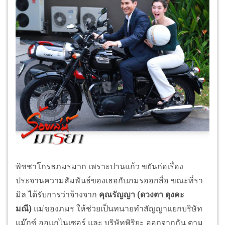
พิชชาโกรธภมรมาก เพราะปานแก้ว ขยันก่อเรื่อง
ประจานความสัมพันธ์ของเธอกับภมรออกสื่อ ขณะที่รา
มิล ได้รับการว่าจ้างจาก
คุณรัญญา (ดวงตา ตุงคะ
มณี)
แม่ของภมร ให้ช่วยเป็นทนายทำสัญญาแยกบริษัท
แม๊กซ์ ออแกไนเซอร์ และ บริษัทพิริยะ ออกจากกัน ตาม