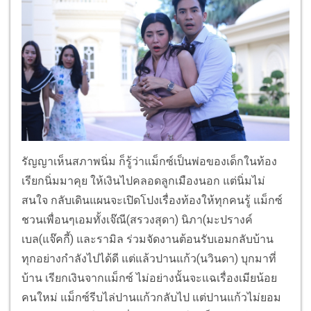
รัญญาเห็นสภาพนิ่ม ก็รู้ว่าแม็กซ์เป็นพ่อของเด็กในท้อง
เรียกนิ่มมาคุย ให้เงินไปคลอดลูกเมืองนอก แต่นิ่มไม่
สนใจ กลับเดินแผนจะเปิดโปงเรื่องท้องให้ทุกคนรู้ แม็กซ์
ชวนเพื่อนๆเอมทั้งเจ๊ณี(สรวงสุดา) นิภา(มะปรางค์
เบล(แจ๊คกี้) และรามิล ร่วมจัดงานต้อนรับเอมกลับบ้าน
ทุกอย่างกำลังไปได้ดี แต่แล้วปานแก้ว(นวินดา) บุกมาที่
บ้าน เรียกเงินจากแม็กซ์ ไม่อย่างนั้นจะแฉเรื่องเมียน้อย
คนใหม่ แม็กซ์รีบไล่ปานแก้วกลับไป แต่ปานแก้วไม่ยอม