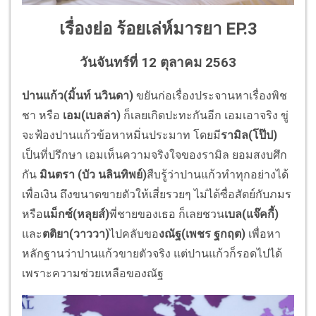
เรื่องย่อ
ร้อยเล่ห์มารยา
EP.3
วันจันทร์ที่ 12 ตุลาคม 2563
ปานแก้ว(มิ้นท์ นวินดา)
ขยันก่อเรื่องประจานหาเรื่องพิช
ชา หรือ
เอม(เบลล่า)
ก็เลยเกิดปะทะกันอีก เอมเอาจริง ขู่
จะฟ้องปานแก้วข้อหาหมิ่นประมาท โดยมี
รามิล(โป๊ป)
เป็นที่ปรึกษา เอมเห็นความจริงใจของรามิล ยอมสงบศึก
กัน
มินตรา (บัว นลินทิพย์)
สืบรู้ว่าปานแก้วทำทุกอย่างได้
เพื่อเงิน ถึงขนาดขายตัวให้เสี่ยรวยๆ ไม่ได้ซื่อสัตย์กับภมร
หรือ
แม็กซ์(หลุยส์)
พี่ชายของเธอ ก็เลยชวน
เบล(แจ๊คกี้)
และ
ตติยา(วาววา)
ไปคลับขอ
งณัฐ(เพชร ฐกฤต)
เพื่อหา
หลักฐานว่าปานแก้วขายตัวจริง แต่ปานแก้วก็รอดไปได้
เพราะความช่วยเหลือของณัฐ