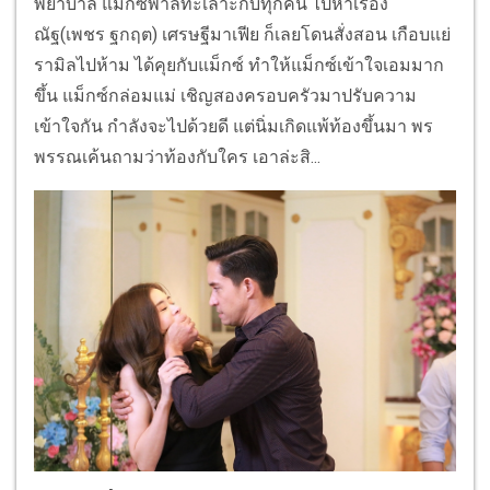
พยาบาล แม็กซ์พาลทะเลาะกับทุกคน ไปหาเรื่อง
ณัฐ(เพชร ฐกฤต) เศรษฐีมาเฟีย ก็เลยโดนสั่งสอน เกือบแย่
รามิลไปห้าม ได้คุยกับแม็กซ์ ทำให้แม็กซ์เข้าใจเอมมาก
ขึ้น แม็กซ์กล่อมแม่ เชิญสองครอบครัวมาปรับความ
เข้าใจกัน กำลังจะไปด้วยดี แต่นิ่มเกิดแพ้ท้องขึ้นมา พร
พรรณเค้นถามว่าท้องกับใคร เอาล่ะสิ...