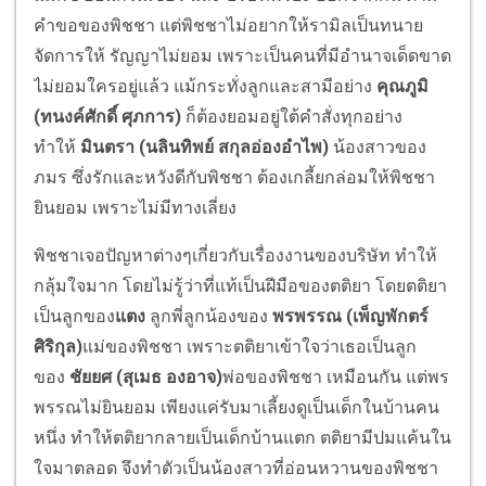
คำขอของพิชชา แต่พิชชาไม่อยากให้รามิลเป็นทนาย
จัดการให้ รัญญาไม่ยอม เพราะเป็นคนที่มีอำนาจเด็ดขาด
ไม่ยอมใครอยู่แล้ว แม้กระทั่งลูกและสามีอย่าง
คุณภูมิ
(ทนงค์ศักดิ์ ศุภการ)
ก็ต้องยอมอยู่ใต้คำสั่งทุกอย่าง
ทำให้
มินตรา (นลินทิพย์ สกุลอ่องอำไพ)
น้องสาวของ
ภมร ซึ่งรักและหวังดีกับพิชชา ต้องเกลี้ยกล่อมให้พิชชา
ยินยอม เพราะไม่มีทางเลี่ยง
พิชชาเจอปัญหาต่างๆเกี่ยวกับเรื่องงานของบริษัท ทำให้
กลุ้มใจมาก โดยไม่รู้ว่าที่แท้เป็นฝีมือของตติยา โดยตติยา
เป็นลูกของ
แตง
ลูกพี่ลูกน้องของ
พรพรรณ (เพ็ญพักตร์
ศิริกุล)
แม่ของพิชชา เพราะตติยาเข้าใจว่าเธอเป็นลูก
ของ
ชัยยศ (สุเมธ องอาจ)
พ่อของพิชชา เหมือนกัน แต่พร
พรรณไม่ยินยอม เพียงแค่รับมาเลี้ยงดูเป็นเด็กในบ้านคน
หนึ่ง ทำให้ตติยากลายเป็นเด็กบ้านแตก ตติยามีปมแค้นใน
ใจมาตลอด จึงทำตัวเป็นน้องสาวที่อ่อนหวานของพิชชา