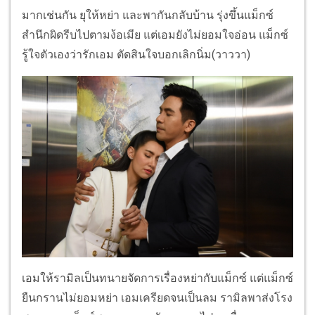
มากเช่นกัน ยุให้หย่า และพากันกลับบ้าน รุ่งขึ้นแม็กซ์
สำนึกผิดรีบไปตามง้อเมีย แต่เอมยังไม่ยอมใจอ่อน แม็กซ์
รู้ใจตัวเองว่ารักเอม ตัดสินใจบอกเลิกนิ่ม(วาววา)
เอมให้รามิลเป็นทนายจัดการเรื่องหย่ากับแม็กซ์ แต่แม็กซ์
ยืนกรานไม่ยอมหย่า เอมเครียดจนเป็นลม รามิลพาส่งโรง