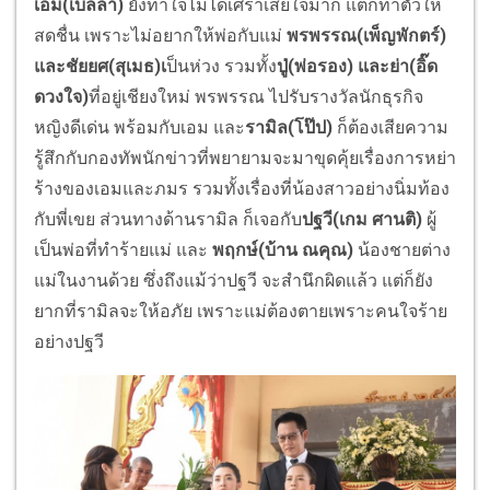
เอม(เบลล่า)
ยังทำใจไม่ได้เศร้าเสียใจมาก แต่ก็ทำตัวให้
สดชื่น เพราะไม่อยากให้พ่อกับแม่
พรพรรณ(เพ็ญพักตร์)
และชัยยศ(สุเมธ)เ
ป็นห่วง รวมทั้ง
ปู่(พ่อรอง) และย่า(อิ๊ด
ดวงใจ)
ที่อยู่เชียงใหม่ พรพรรณ ไปรับรางวัลนักธุรกิจ
หญิงดีเด่น พร้อมกับเอม และ
รามิล(โป๊ป)
ก็ต้องเสียความ
รู้สึกกับกองทัพนักข่าวที่พยายามจะมาขุดคุ้ยเรื่องการหย่า
ร้างของเอมและภมร รวมทั้งเรื่องที่น้องสาวอย่างนิ่มท้อง
กับพี่เขย ส่วนทางด้านรามิล ก็เจอกับ
ปฐวี(เกม ศานติ)
ผู้
เป็นพ่อที่ทำร้ายแม่ และ
พฤกษ์(บ้าน ณคุณ)
น้องชายต่าง
แม่ในงานด้วย ซึ่งถึงแม้ว่าปฐวี จะสำนึกผิดแล้ว แต่ก็ยัง
ยากที่รามิลจะให้อภัย เพราะแม่ต้องตายเพราะคนใจร้าย
อย่างปฐวี