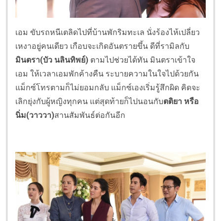
เอม ขับรถหนีเตลิดไปที่บ้านพักริมทะเล นั่งร้องไห้เปลี่ยว
เหงาอยู่คนเดียว เกือบจะเกิดอันตรายขึ้น ดีที่รามิลกับ
มินตรา(บัว นลินทิพย์)
ตามไปช่วยได้ทัน มินตราเข้าใจ
เอม ให้เวลาเอมพักค้างคืน ระบายความในใจไปด้วยกัน
แม็กซ์โทรตามก็ไม่ยอมกลับ แม็กซ์เองเริ่มรู้สึกผิด คิดจะ
เลิกยุ่งกับผู้หญิงทุกคน แต่สุดท้ายก็ไปนอนกับ
ตติยา หรือ
นิ่ม(วาววา)
สานสัมพันธ์ต่อกันอีก