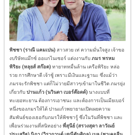
พิชชา (ราณี แคมเปน)
สาวสวย เท่ ความมั่นใจสูง เจ้าขอ
งบริษัทแม๊กซ์ ออแกไนเซอร์ แต่งงานกับ
ภมร พรหม
พิริยะ (หลุยส์ สก๊อต)
ทายาทหมื่นล้าน เครือพิริยะ หล่อ
รวย การศึกษาดี เจ้าชู้ เพราะมีเงินและฐานะ ซึ่งแม้ว่า
ภมรจะรักพิชชา แต่ก็ไม่วายมีสาวๆเข้ามาในชีวิต ภมรยุ่ง
เกี่ยวกับ
ปานแก้ว (นวินดา เบอร์ต๊อดด์)
นางแบบที่
ทะเยอทะยาน ต้องการเอาชนะ และต้องการเป็นเมียเบอร์
หนึ่งของภมรให้ได้ ปานแก้วพยายามเปิดเผยความ
สัมพันธ์ของเธอกับภมรให้พิชชารู้ ซึ่งในวันที่พิชชา และ
เพื่อนร่วมงานที่สนิทอย่าง
พี่สุนีย์ (สรวงสุดา ลาวัณย์
ประเสริฐ) นิภา (วิรากานต์ เสณีตันติกุล)
เบล (ชาเคอลีน