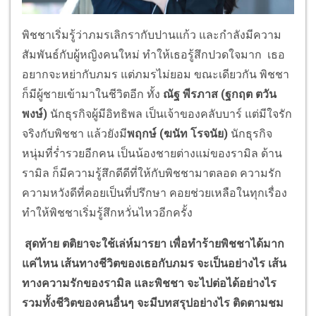
พิชชาเริ่มรู้ว่าภมรเลิกรากับปานแก้ว และกำลังมีความ
สัมพันธ์กับผู้หญิงคนใหม่ ทำให้เธอรู้สึกปวดใจมาก เธอ
อยากจะหย่ากับภมร แต่ภมรไม่ยอม ขณะเดียวกัน พิชชา
ก็มีผู้ชายเข้ามาในชีวิตอีก ทั้ง
ณัฐ พีรภาส (ฐกฤต ตวัน
พงษ์)
นักธุรกิจผู้มีอิทธิพล เป็นเจ้าของคลับบาร์ แต่มีใจรัก
จริงกับพิชชา แล้วยังมี
พฤกษ์ (ฆนัท โรจนัย)
นักธุรกิจ
หนุ่มที่ร่ำรวยอีกคน เป็นน้องชายต่างแม่ของรามิล ด้าน
รามิล ก็มีความรู้สึกดีดีที่ให้กับพิชชามาตลอด ความรัก
ความหวังดีที่คอยเป็นที่ปรึกษา คอยช่วยเหลือในทุกเรื่อง
ทำให้พิชชาเริ่มรู้สึกหวั่นไหวอีกครั้ง
สุดท้าย ตติยาจะใช้เล่ห์มารยา เพื่อทำร้ายพิชชาได้มาก
แค่ไหน เส้นทางชีวิตของเธอกับภมร จะเป็นอย่างไร เส้น
ทางความรักของรามิล และพิชชา จะไปต่อได้อย่างไร
รวมทั้งชีวิตของคนอื่นๆ จะมีบทสรุปอย่างไร ติดตามชม