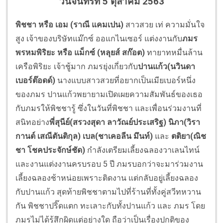
วันจันทร์ที่ 5 ตุลาคม 2563
พิชชา
หรือ เอม
(ราณี แคมเปน)
สาวสวย เท่ ความมั่นใจ
สูง เจ้าของบริษัทแม๊กซ์ ออแกไนเซอร์ แต่งงานกับ
ภมร
พรหมพิริยะ
หรือ แม็กซ์
(หลุยส์ สก๊อต)
ทายาทหมื่นล้าน
เครือพิริยะ เจ้าชู้มาก ภมรยุ่งเกี่ยวกับ
ปานแก้ว(นวินดา
เบอร์ต๊อดด์)
นางแบบสาวสวยที่อยากเป็นเมียเบอร์หนึ่ง
ของภมร ปานแก้วพยายามเปิดเผยความสัมพันธ์ของเธอ
กับภมรให้พิชชารู้ ซึ่งในวันที่พิชชา และเพื่อนร่วมงานที่
สนิทอย่าง
พี่สุนีย์(สรวงสุดา ลาวัณย์ประเสริฐ) นิภา(วิรา
กานต์ เสณีตันติกุล)
เบล(ชาเคอลีน มึนท์)
และ
ตติยา(ณิช
ชา โชคประจักษ์ชัด)
กำลังเตรียมเลี้ยงฉลองวาเลนไทน์
และงานแต่งงานครบรอบ 5 ปี ภมรบอกว่าจะมาร่วมงาน
เลี้ยงฉลองช้าหน่อยเพราะติดงาน แต่กลับอยู่เลี้ยงฉลอง
กับปานแก้ว สุดท้ายพิชชาตามไปที่ร้านที่ทั้งคู่สวีทหวาน
กัน พิชชาปริ๊ดแตก ทะเลาะกับทั้งปานแก้ว และ ภมร โดย
ภมรไม่ได้รู้สึกผิดแต่อย่างใด ถือว่าเป็นเรื่องปกติของ