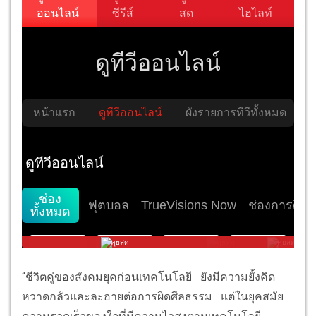
“ชีวิตคู่ของสังคมยุคก่อนเทคโนโลยี ยังมีความยั้งคิด
หวาดกลัวและละอายต่อการผิดศีลธรรม แต่ในยุคสมัย