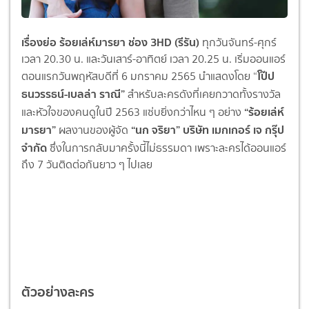
เรื่องย่อ ร้อยเล่ห์มารยา ช่อง 3HD
(รีรัน)
ทุกวันจันทร์-ศุกร์
เวลา 20.30 น. และวันเสาร์-อาทิตย์ เวลา 20.25 น. เริ่มออนแอร์
โป๊ป
ตอนแรกวันพฤหัสบดีที่ 6 มกราคม 2565 นำแสดงโดย “
ธนวรรธน์-เบลล่า ราณี”
สำหรับละครดังที่เคยกวาดทั้
งรางวัล
“ร้อยเล่ห์
และหัวใจของคนดูในปี 2563 แซ่บยิ่งกว่าไหน ๆ อย่าง
มารยา”
“นก จริยา” บริษัท เมกเกอร์ เจ กรุ๊ป
ผลงานของผู้จัด
จำกัด
ซึ่งในการกลับมาครั้งนี้ไม่
ธรรมดา เพราะละครได้ออนแอร์
ถึง 7 วันติดต่อกันยาว ๆ ไปเลย
ตัวอย่างละคร