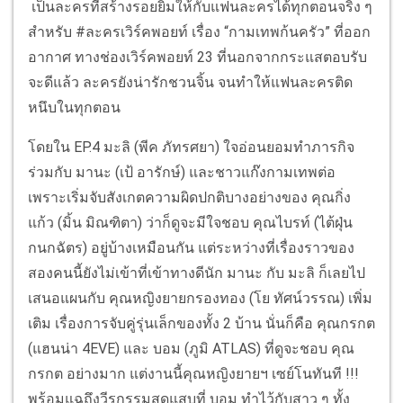
เป็นละครที่สร้างรอยยิ้มให้กับแฟนละครได้ทุกตอนจริง ๆ
สำหรับ #ละครเวิร์คพอยท์ เรื่อง “กามเทพก้นครัว” ที่ออก
อากาศ ทางช่องเวิร์คพอยท์ 23 ที่นอกจากกระแสตอบรับ
จะดีแล้ว ละครยังน่ารักชวนจิ้น จนทำให้แฟนละครติด
หนึบในทุกตอน
โดยใน EP.4 มะลิ (พีค ภัทรศยา) ใจอ่อนยอมทำภารกิจ
ร่วมกับ มานะ (เป้ อารักษ์) และชาวแก๊งกามเทพต่อ
เพราะเริ่มจับสังเกตความผิดปกติบางอย่างของ คุณกิ่ง
แก้ว (มิ้น มิณฑิตา) ว่าก็ดูจะมีใจชอบ คุณไบรท์ (ไต้ฝุ่น
กนกฉัตร) อยู่บ้างเหมือนกัน แต่ระหว่างที่เรื่องราวของ
สองคนนี้ยังไม่เข้าที่เข้าทางดีนัก มานะ กับ มะลิ ก็เลยไป
เสนอแผนกับ คุณหญิงยายกรองทอง (โย ทัศน์วรรณ) เพิ่ม
เติม เรื่องการจับคู่รุ่นเล็กของทั้ง 2 บ้าน นั่นก็คือ คุณกรกต
(แฮนน่า 4EVE) และ บอม (ภูมิ ATLAS) ที่ดูจะชอบ คุณ
กรกต อย่างมาก แต่งานนี้คุณหญิงยายฯ เซย์โนทันที !!!
พร้อมแฉถึงวีรกรรมสุดแสบที่ บอม ทำไว้กับสาว ๆ ทั้ง