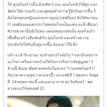
ให้ คุณกิ่งแก้ว (มิ้น มิณฑิตา) และ คุณไบรท์ (ไต้ฝุ่น กนก
ฉัตร) ได้มาเจอกับ และพูดคุยทำความรู้จักกันมากขึ้น ก็
ดันโดนคุณหญิงแม่กอบกาญจน์ (เชฟป้อม) จับได้ซะก่อน
!!! เลยต้องยอมตกกระไดพลอยโจรเป็นแฟน มะลิ เพื่อเอา
ตัวรอด เท่านั้นยังไม่พอ แผนปลอมแชทเป็น คุณกิ่งแก้ว
เพื่อที่จะสร้างสัมพันธ์กับ คุณไบรท์ และสร้างความ
ประทับใจให้กับทั้งคู่มากขึ้น ยังจะมาโป๊ะอีก
แล้ว มะลิ กับ มานะ จะทำอย่างไรต่อไป ? และมีแผนการ
อะไรมาเสริมความป่วนให้กับภารกิจการจับคู่มูลค่า 3
ล้านนี้ ต้องมาติดตามชมกันในละคร “กามเทพก้นครัว”
กับเวลาความสุข เวลาแฮปปี้ เวลาแฟมิลี่ 1 ทุ่มตรง วันพุธ
ที่ 24 พฤษภาคมนี้ และออกอากาศ ทุกวันจันทร์ - พุธ
ทางช่องเวิร์คพอยท์ 23