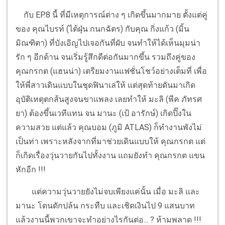
กับ EP.8 นี้ ที่มีเหตุการณ์ต่าง ๆ เกิดขึ้นมากมาย ตั้งแต่คู่
ของ คุณไบรท์ (ไต้ฝุ่น กนกฉัตร) กับคุณ กิ่งแก้ว (มิ้น
มิณฑิตา) ที่บังเอิญไปเจอกันที่ผับ จนทำให้ได้เห็นมุมน่า
รัก ๆ อีกด้าน จนเริ่มรู้สึกดีต่อกันมากขึ้น รวมถึงคู่ของ
คุณกรกต (แฮนน่า) เตรียมงานแฟชั่นโชว์อย่างเต็มที่ เพื่อ
ให้พี่สาวเดินแบบในชุดฟินาเล่ให้ แต่สุดท้ายดันมาเกิด
อุบัติเหตุตกส้นสูงจนขาแพลง เลยทำให้ มะลิ (พีค ภัทรศ
ยา) ต้องขึ้นเวทีแทน จน มานะ (เป้ อารักษ์) เกิดปิ๊งใน
ความสวย แต่แล้ว คุณบอม (ภูมิ ATLAS) ก็ทำงานพังไม่
เป็นท่า เพราะหลังจากที่มาช่วยเดินแบบให้ คุณกรกต แต่
ก็เกิดเรื่องวุ่นวายกันไปทั้งงาน แถมยังทำ คุณกรกต แขน
หักอีก !!!
แต่ความวุ่นวายยังไม่จบเพียงแค่นั้น เมื่อ มะลิ และ
มานะ โดนดักปล้น กระทืบ และเชิดเงินไป 9 แสนบาท
แล้วงานนี้พวกเขาจะทำอย่างไรกันต่อ... ? ห้ามพลาด !!!