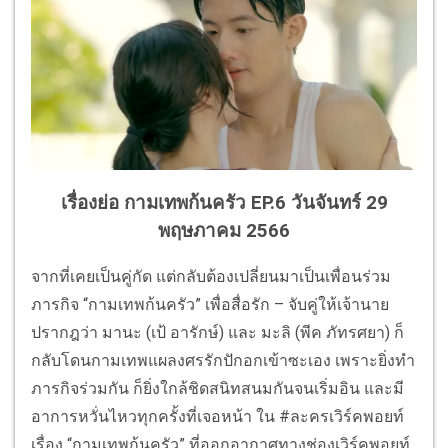
เรื่องย่อ กามเทพก้นครัว EP.6 วันจันทร์ 29
พฤษภาคม 2566
จากที่เคยเป็นคู่กัด แต่กลับต้องเปลี่ยนมาเป็นเพื่อนร่วม
ภารกิจ “กามเทพก้นครัว” เพื่อสื่อรัก – จับคู่ให้เจ้านาย
ปรากฎว่า มานะ (เป้ อารักษ์) และ มะลิ (พีค ภัทรศยา) ก็
กลับโดนกามเทพแผลงศรรักปักอกเข้าซะเอง เพราะยิ่งทำ
ภารกิจร่วมกัน ก็ยิ่งใกล้ชิดสนิทสนมกันจนเริ่มอิน และมี
อาการหวั่นไหวทุกครั้งที่เจอหน้า ใน #ละครเวิร์คพอยท์
เรื่อง “กามเทพก้นครัว” ที่ออกอากาศทางช่องเวิร์คพอยท์