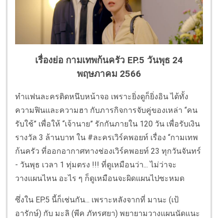
เรื่องย่อ กามเทพก้นครัว EP.5 วันพุธ 24
พฤษภาคม 2566
ทำแฟนละครติดหนึบหน้าจอ เพราะยิ่งดูก็ยิ่งอิน ได้ทั้ง
ความฟินและความฮา กับภารกิจการจับคู่ของเหล่า “คน
รับใช้” เพื่อให้ “เจ้านาย” รักกันภายใน 120 วัน เพื่อรับเงิน
รางวัล 3 ล้านบาท ใน #ละครเวิร์คพอยท์ เรื่อง “กามเทพ
ก้นครัว ที่ออกอากาศทางช่องเวิร์คพอยท์ 23 ทุกวันจันทร์
- วันพุธ เวลา 1 ทุ่มตรง !!! ที่ดูเหมือนว่า... ไม่ว่าจะ
วางแผนไหน อะไร ๆ ก็ดูเหมือนจะผิดแผนไปซะหมด
ซึ่งใน EP.5 นี้ก็เช่นกัน... เพราะหลังจากที่ มานะ (เป้
อารักษ์) กับ มะลิ (พีค ภัทรศยา) พยายามวางแผนนัดแนะ