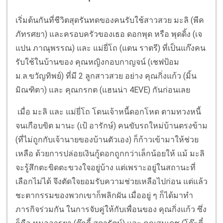
เริ่มต้นกันที่ชีวิตสุดรันทดของคนรับใช้สาวสวย มะลิ (พีค
ภัทรศยา) และครอบครัวของเธอ ดอกพุด หรือ พุดดิ้ง (เจ
แปน ภาณุพรรณ) และ แม่ยี่โถ (แตน ราตรี) ที่เป็นแก๊งคน
รับใช้ในบ้านของ คุณหญิงกอบกาญจน์ (เชฟป้อม
ม.ล.ขวัญทิพย์) ที่มี 2 ลูกสาวสวย อย่าง คุณกิ่งแก้ว (มิ้น
มิณฑิตา) และ คุณกรกต (แฮนน่า 4EVE) กันก่อนเลย
เมื่อ มะลิ และ แม่ยี่โถ โดนเจ้าหนี้ดอกโหด ตามทวงหนี้
จนเกือบขิต มานะ (เป้ อารักษ์) คนขับรถใหม่บ้านตรงข้าม
(ที่ไม่ถูกกับเจ้านายของบ้านตัวเอง) ก็ก้าวเข้ามาให้ช่วย
เหลือ ด้วยการปล่อยเงินกู้ดอกถูกกว่าเล็กน้อยให้ แม้ มะลิ
จะรู้สึกตะขิดตะขวงใจอยู่บ้าง แต่เพราะอยู่ในสถานะที่
เลือกไม่ได้ จึงตัดใจยอมรับความช่วยเหลือไปก่อน แต่แล้ว
ชะตากรรมของพวกเขาก็พลิกผัน เมื่ออยู่ ๆ ก็ได้มาทำ
ภารกิจร่วมกัน ในการจับคู่ให้กับเพื่อนของ คุณกิ่งแก้ว ซึ่ง