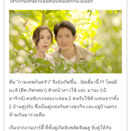
ให้รักกันเหนียวแน่นหนึบจนแยกกันไม่ออก
ทีม “กามเทพก้นครัว” จึงบังเกิดขึ้น... บัดเดี๋ยวนี้ !!! โดยมี
มะลิ (พีค ภัทรศยา) หัวหน้าสาวใช้ และ มานะ (เป้
อารักษ์) คนขับรถจอมกะล่อน 2 คนรับใช้ตัวแทนจากทั้ง
2 บ้านคู่ปรับ ซึ่งเป็นคู่แข่งกันทางธุรกิจ และอยู่บ้านตรง
ข้ามกันมาร่วมทีม
เริ่มจากงานปาร์ตี้ ที่ทั้งคู่เกิดจับพลัดจับผลู จับคู่ให้กับ