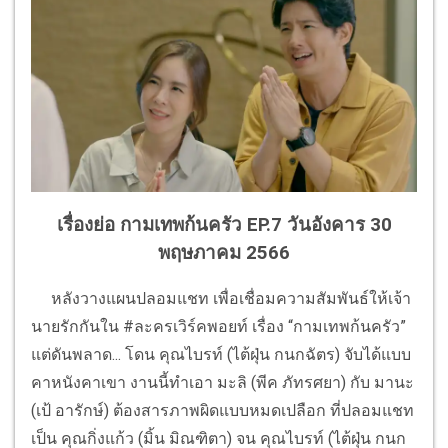
เรื่องย่อ กามเทพก้นครัว EP.7 วันอังคาร 30
พฤษภาคม 2566
หลังวางแผนปลอมแชท เพื่อเชื่อมความสัมพันธ์ให้เจ้า
นายรักกันใน #ละครเวิร์คพอยท์ เรื่อง “กามเทพก้นครัว”
แต่ดันพลาด... โดน คุณไบรท์ (ไต้ฝุ่น กนกฉัตร) จับได้แบบ
คาหนังคาเขา งานนี้ทำเอา มะลิ (พีค ภัทรศยา) กับ มานะ
(เป้ อารักษ์) ต้องสารภาพผิดแบบหมดเปลือก ที่ปลอมแชท
เป็น คุณกิ่งแก้ว (มิ้น มิณฑิตา) จน คุณไบรท์ (ไต้ฝุ่น กนก