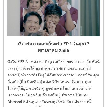
เรื่องย่อ กามเทพก้นครัว EP.2 วันพุธ17
พฤษภาคม 2566
ซึ่งใน EP.2 นี้... หลังจากที่ คุณหญิงยายกรองทอง (โย ทัศน์
วรรณ) ว่าจ้างให้ มะลิ (พีค ภัทรศยา) และ มานะ (เป้
อารักษ์) ทำภารกิจจับคู่ให้กับหลานสาวคนโตสุดที่รัก คุณ
กิ่งแก้ว (มิ้น มิณฑิตา) แห่งบริษัท เพชรจรัส และ คุณ
ไบรท์ (ไต้ฝุ่น กนกฉัตร) ลูกชายคนโตบ้านตรงข้าม ที่
นอกจากจะไม่ถูกกันแล้ว ยังเป็นผู้บริหาร บริษัท V-
Diamond ที่เป็นคู่แข่งกันทางธุรกิจไปอีก แม้ว่างานนี้