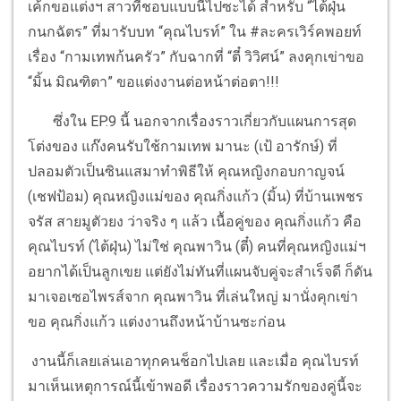
เค้กขอแต่งฯ สาวที่ชอบแบบนี้ไปซะได้ สำหรับ “ไต้ฝุ่น
กนกฉัตร” ที่มารับบท “คุณไบรท์” ใน #ละครเวิร์คพอยท์
เรื่อง “กามเทพก้นครัว” กับฉากที่ “ตี๋ วิวิศน์” ลงคุกเข่าขอ
“มิ้น มิณฑิตา” ขอแต่งงานต่อหน้าต่อตา!!!
ซึ่งใน EP.9 นี้ นอกจากเรื่องราวเกี่ยวกับแผนการสุด
โต่งของ แก๊งคนรับใช้กามเทพ มานะ (เป้ อารักษ์) ที่
ปลอมตัวเป็นซินแสมาทำพิธีให้ คุณหญิงกอบกาญจน์
(เชฟป้อม) คุณหญิงแม่ของ คุณกิ่งแก้ว (มิ้น) ที่บ้านเพชร
จรัส สายมูตัวยง ว่าจริง ๆ แล้ว เนื้อคู่ของ คุณกิ่งแก้ว คือ
คุณไบรท์ (ไต้ฝุ่น) ไม่ใช่ คุณพาวิน (ตี๋) คนที่คุณหญิงแม่ฯ
อยากได้เป็นลูกเขย แต่ยังไม่ทันที่แผนจับคู่จะสำเร็จดี ก็ดัน
มาเจอเซอไพรส์จาก คุณพาวิน ที่เล่นใหญ่ มานั่งคุกเข่า
ขอ คุณกิ่งแก้ว แต่งงานถึงหน้าบ้านซะก่อน
งานนี้ก็เลยเล่นเอาทุกคนช็อกไปเลย และเมื่อ คุณไบรท์
มาเห็นเหตุการณ์นี้เข้าพอดี เรื่องราวความรักของคู่นี้จะ