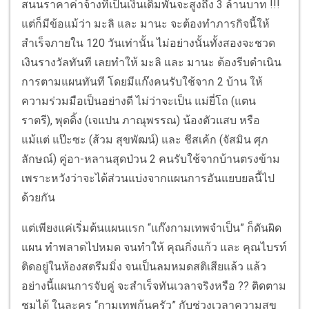
สนนราคาค่าจ้างที่เป็นเงินเดิมพันจะสูงถึง 3 ล้านบาท !!!
แต่ก็มีข้อแม้ว่า มะลิ และ มานะ จะต้องทำภารกิจนี้ให้
สำเร็จภายใน 120 วันเท่านั้น ไม่อย่างนั้นทั้งสองจะชวด
เงินรางวัลทันที เลยทำให้ มะลิ และ มานะ ต้องรีบดำเนิน
การตามแผนทันที โดยมีแก๊งคนรับใช้จาก 2 บ้าน ให้
ความร่วมมือเป็นอย่างดี ไม่ว่าจะเป็น แม่ยี่โถ (แตน
ราตรี), พุดดิ้ง (เจแปน ภาณุพรรณ) น้องตัวแสบ หรือ
แม้แต่ แป๊ะซะ (ส้วม สุขพัฒน์) และ ชีสเค้ก (จัสมิน ศุภ
ลักษณ์) คู่อา-หลานสุดป่วน 2 คนรับใช้จากบ้านตรงข้าม
เพราะหวังว่าจะได้ส่วนแบ่งจากแผนการอันแยบยลนี้ไป
ด้วยกัน
แต่เพียงแค่เริ่มต้นแผนแรก “แก๊งกามเทพจำเป็น” ก็ดันผิด
แผน ทำพลาดไปหมด จนทำให้ คุณกิ่งแก้ว และ คุณไบรท์
ติดอยู่ในห้องสตรีมมิ่ง จนเป็นลมหมดสติเสียแล้ว แล้ว
อย่างนี้แผนการจับคู่ จะสำเร็จทันเวลาจริงหรือ ?? ติดตาม
ชมได้ ในละคร “กามเทพก้นครัว” กับช่วงเวลาความสุข