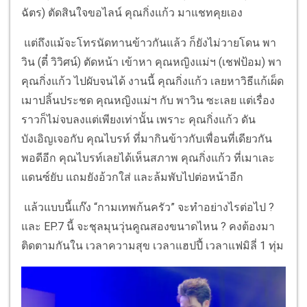
ฉัตร) ตัดสินใจขอไลน์ คุณกิ่งแก้ว มาแชทคุยเอง
แต่ถึงแม้จะโทรนัดทานข้าวกันแล้ว ก็ยังไม่วายโดน พา
วิน (ตี๋ วิวิศน์) ตัดหน้า เข้าหา คุณหญิงแม่ฯ (เชฟป้อม) พา
คุณกิ่งแก้ว ไปผับจนได้ งานนี้ คุณกิ่งแก้ว เลยหาวิธีแก้เผ็ด
เมาปลิ้นประชด คุณหญิงแม่ฯ กับ พาวิน ซะเลย แต่เรื่อง
ราวก็ไม่จบลงแต่เพียงเท่านั้น เพราะ คุณกิ่งแก้ว ดัน
บังเอิญเจอกับ คุณไบรท์ ที่มากินข้าวกับเพื่อนที่เดียวกัน
พอดีอีก คุณไบรท์เลยได้เห็นสภาพ คุณกิ่งแก้ว ที่เมาเละ
แดนซ์ยับ แถมยังอ้วกใส่ และล้มพับไปต่อหน้าอีก
แล้วแบบนี้แก๊ง “กามเทพก้นครัว” จะทำอย่างไรต่อไป ?
และ EP.7 นี้ จะชุลมุนวุ่นคูณสองขนาดไหน ? คงต้องมา
ติดตามกันใน เวลาความสุข เวลาแฮปปี้ เวลาแฟมิลี่ 1 ทุ่ม