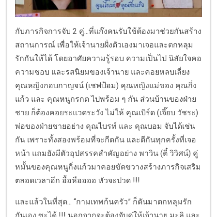
กับภารกิจการจับ 2 คู่...ที่แก๊งคนรับใช้ต้องมาช่วยกันสร้าง
สถานการณ์ เพื่อให้เจ้านายฝั่งตัวเองมาเจอและตกหลุม
รักกันให้ได้ โดยอาศัยความรู้รอบ ความเป็นไป นิสัยใจคอ
ความชอบ และรสนิยมของเจ้านาย และคอยหลบเลี่ยง
คุณหญิงกอบกาญจน์ (เชฟป้อม) คุณหญิงแม่ของ คุณกิ่ง
แก้ว และ คุณหนูกรกต ไปพร้อม ๆ กัน ส่วนบ้านของฝ่าย
ชาย ก็ต้องคอยระแวดระวัง ไม่ให้ คุณเบิร์ด (เจี๊ยบ วัชระ)
พ่อของฝ่ายชายอย่าง คุณไบรท์ และ คุณบอม จับได้เช่น
กัน เพราะทั้งสองพร้อมที่จะกีดกัน และตีกันทุกครั้งที่เจอ
หน้า แถมยังมีตัวอุปสรรคสำคัญอย่าง พาวิน (ตี๋ วิวิศน์) คู่
หมั้นของคุณหนูกิ่งแก้วมาคอยขัดขวางสร้างภารกิจเสริม
ตลอดเวลาอีก อื้อหืออออ หัวจะปวด !!!
และแล้วในที่สุด... “กามเทพก้นครัว” ก็ดันมาตกหลุมรัก
กันเอง ซะได้ !!! นอกจากจะต้องจับคู่ให้เจ้านาย มะลิ และ