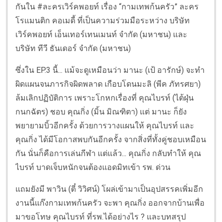
กันใน #ละครเวิร์คพอยท์ เรื่อง “กามเทพก้นครัว” ละคร
โรแมนติก คอเมดี้ ที่เป็นความร่วมมือระหว่าง บริษัท
เวิร์คพอยท์ เอ็นเทอร์เทนเมนท์ จำกัด (มหาชน) และ
บริษัท ทีวี ธันเดอร์ จำกัด (มหาชน)
ซึ่งใน EP.3 นี้... แม้จะดูเหมือนว่า มานะ (เป้ อารักษ์) จะทำ
ผิดแผนจนภารกิจผิดพลาด เกือบโดนมะลิ (พีค ภัทรศยา)
ล้มเลิกปฏิบัติการ เพราะโกหกเรื่องที่ คุณไบรท์ (ไต้ฝุ่น
กนกฉัตร) ชอบ คุณกิ่ง (มิ้น มิณฑิตา) แต่ มานะ ก็ยัง
พยายามบิ้วอีกครั้ง ด้วยการวางแผนให้ คุณไบรท์ และ
คุณกิ่ง ได้มีโอกาสพบกันอีกครั้ง จากสิ่งที่ทั้งคู่ชอบเหมือน
กัน นั่นก็คือการเล่นกีฬา แต่แล้ว... คุณกิ่ง กลับทำให้ คุณ
ไบรท์ บาดเจ็บหนักจนต้องแอดมิทเข้า รพ. ด่วน
แถมยังมี พาวิน (ตี๋ วิวิศน์) โผล่เข้ามาเป็นอุปสรรคเพิ่มอีก
งานนี้แก๊งกามเทพก้นครัว จะพา คุณกิ่ง ออกจากบ้านเพื่อ
มาขอโทษ คุณไบรท์ ที่รพ.ได้อย่างไร ? และบทสรุป