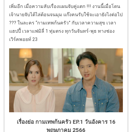
เพิ่มอีก เมื่อความลับเรื่องแผนจับคู่แตก !!! งานนี้เมื่อโดน
เจ้านายจับได้ไล่ต้อนจนมุม แก๊งคนรับใช้จะเอายังไงต่อไป
??? ในละคร “กามเทพก้นครัว” กับเวลาความสุข เวลา
แฮปปี้ เวลาแฟมิลี่ 1 ทุ่มตรง ทุกวันจันทร์-พุธ ทางช่อง
เวิร์คพอยท์ 23
เรื่องย่อ กามเทพก้นครัว EP.1 วันอังคาร 16
พฤษภาคม 2566