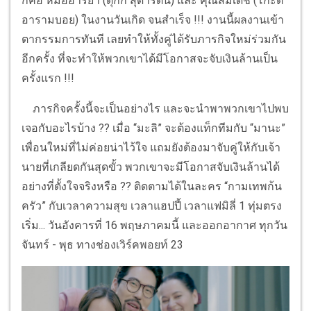
ก็คือ หมออารยา (ตุ๊กกี้ สุดารัตน์) และ คุณสมเดช (โก๊ะตี๋
อารามบอย) ในงานวันเกิด จนสำเร็จ !!! งานนี้ผลงานเข้า
ตากรรมการทันที เลยทำให้ทั้งคู่ได้รับภารกิจใหม่ร่วมกัน
อีกครั้ง ที่จะทำให้พวกเขาได้มีโอกาสจะจับเงินล้านเป็น
ครั้งแรก !!!
ภารกิจครั้งนี้จะเป็นอย่างไร และจะนำพาพวกเขาไปพบ
เจอกับอะไรบ้าง ?? เมื่อ “มะลิ” จะต้องแท็กทีมกับ “มานะ”
เพื่อนใหม่ที่ไม่ค่อยน่าไว้ใจ แถมยังต้องมาจับคู่ให้กับเจ้า
นายที่เกลียดกันสุดขั้ว พวกเขาจะมีโอกาสจับเงินล้านได้
อย่างที่ตั้งใจจริงหรือ ?? ติดตามได้ในละคร “กามเทพก้น
ครัว” กับเวลาความสุข เวลาแฮปปี้ เวลาแฟมิลี่ 1 ทุ่มตรง
เริ่ม... วันอังคารที่ 16 พฤษภาคมนี้ และออกอากาศ ทุกวัน
จันทร์ - พุธ ทางช่องเวิร์คพอยท์ 23