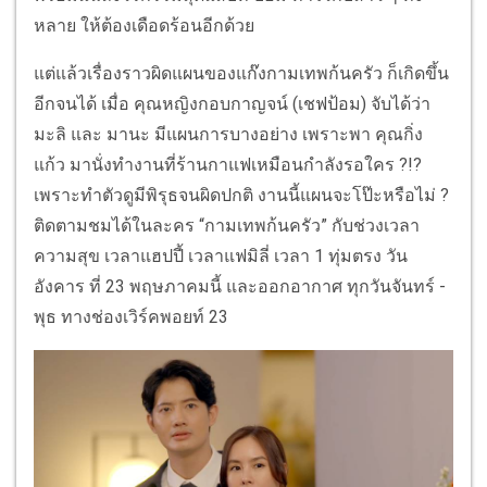
หลาย ให้ต้องเดือดร้อนอีกด้วย
แต่แล้วเรื่องราวผิดแผนของแก๊งกามเทพก้นครัว ก็เกิดขึ้น
อีกจนได้ เมื่อ คุณหญิงกอบกาญจน์ (เชฟป้อม) จับได้ว่า
มะลิ และ มานะ มีแผนการบางอย่าง เพราะพา คุณกิ่ง
แก้ว มานั่งทำงานที่ร้านกาแฟเหมือนกำลังรอใคร ?!?
เพราะทำตัวดูมีพิรุธจนผิดปกติ งานนี้แผนจะโป๊ะหรือไม่ ?
ติดตามชมได้ในละคร “กามเทพก้นครัว” กับช่วงเวลา
ความสุข เวลาแฮปปี้ เวลาแฟมิลี่ เวลา 1 ทุ่มตรง วัน
อังคาร ที่ 23 พฤษภาคมนี้ และออกอากาศ ทุกวันจันทร์ -
พุธ ทางช่องเวิร์คพอยท์ 23