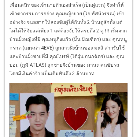
เพื่อนสนิทของเจ้านายตัวเองสำเร็จ (เป็นคู่แรก) จึงทำให้
เข้าตากรรมการอย่าง คุณหญิงยาย (โย ทัศน์วรรณ) เข้า
อย่างจัง จนอยากให้ลองจับคู่ให้กับทั้ง 2 บ้านดูสักตั้ง แต่
ไม่ได้ให้จับแค่เพียง 1 แต่ต้องจับให้ครบถึง 2 คู่ !!! เริ่มจาก
บ้านฝั่งหญิงที่มี คุณหนูกิ่งแก้ว (มิ้น มิณฑิตา) และ คุณหนู
กรกต (แฮนน่า 4EVE) ลูกสาวฝั่งบ้านของ มะลิ สาวรับใช้
และบ้านฝั่งชายที่มี คุณไบรท์ (ไต้ฝุ่น กนกฉัตร) และ คุณ
บอม (ภูมิ ATLAS) ลูกชายฝั่งบ้านของ มานะ คนขับรถ
โดยมีเงินค่าจ้างเป็นเดิมพันถึง 3 ล้านบาท