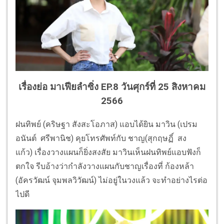
เรื่องย่อ มาเฟียลำซิ่ง EP.8 วันศุกร์ที่ 25 สิงหาคม
2566
ฝนทิพย์ (คริษฐา สังสะโอภาส)
แอบได้ยิน มาวิน (เปรม
อนันต์ ศรีพานิช) คุยโทรศัพท์กับ ชาญ(สุกฤษฏิ์ สง
แก้ว) เรื่องวางแผนก็ยิ่งสงสัย มาวินเห็นฝนทิพย์แอบฟังก็
ตกใจ รีบอ้างว่ากำลังวางแผนกับชาญเรื่
องที่ ก้องหล้า
(อัครวัฒน์ จุมพลวิวัฒน์) ไม่อยู่ในวงแล้ว จะทำอย่างไรต่อ
ไปดี