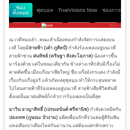
ณ เวทีหมอลำ…คณะสำเนียงทองกำลังจัดการแสดงบน
เวที โดยมี
สายฟ้า (เต๋า ภูศิลป์)
กำลังร้องเพลงอยู่บนเวที
สายฟ้าชวน
ฝนทิพย์ (คริษฐา สังสะโอภาส)
น้องสาวขึ้น
มาร้องด้วย แต่ในขณะเดียวกัน ข้างล่างเวทีกลับมีเรื่องไม่
คาดคิดขึ้น เมื่อแก๊งมาเฟียใหญ่ ชื่อ แก๊งมังกรแดง กำลังมี
เรื่องกับแก๊งคู่อริ แล้วเกิดเหตุชุลมุน ทำให้กระสุนพลาด
ไปโดนสายฟ้าที่ร้องเพลงอยู่บนเวที สายฟ้าเสียชีวิตทันที
ตั้งแต่นั้นมาฝนทิพย์ก็กลัวการร้องเพลงเป็นที่สุด
มาวิน อาญาสิทธิ์ (เปรมอนันต์ ศรีพานิช)
กำลังดวลมีดกับ
ปองเทพ (ภูษณะ บัวงาม)
อดีตเพื่อนรักที่ร่วมต่อสู้ตีรันฟัน
แทงเคียงบ่าเคียงไหล่กันมานาน แต่ต้องแตกหักเพราะ