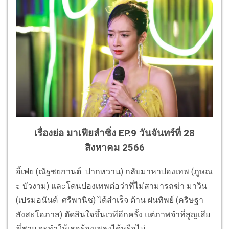
เรื่องย่อ มาเฟียลำซิ่ง EP.9 วันจันทร์ที่ 28
สิงหาคม 2566
อี้เฟย (ณัฐชยกานต์ ปากหวาน)
กลับมาหาปองเทพ (ภูษณ
ะ บัวงาม) และโดนปองเทพต่อว่าที่ไม่
สามารถฆ่า มาวิน
(เปรมอนันต์ ศรีพานิช) ได้สำเร็จ ด้าน
ฝนทิพย์
(
คริษฐา
สังสะโอภาส
)
ตัดสินใจขึ้นเวทีอีกครั้ง แต่ภาพจำที่สูญเสีย
พี่ชาย จะทำให้เธอร้องเพลงได้หรือไม่