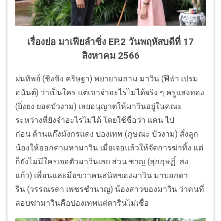
เรื่องย่อ มาเฟียลำซิ่ง EP.2 วันพฤหัสบดีที่ 17
สิงหาคม 2566
ฝนทิพย์ (ชิงชิง คริษฐา) พยายามถาม มาวิน (ฟีฟ่า เปรม
อนันต์) ว่าเป็นใคร แต่เขาจำอะไรไม่ได้จริง ๆ ครูแสงทอง
(ยิ่งยง ยอดบัวงาม) เลยอนุญาตให้มาวินอยู่ในคณะ
ระหว่างที่ยังจำอะไรไม่ได้ โดยใช้ชื่อว่า แคน ไป
ก่อน ด้านแก๊งมังกรแดง ปองเทพ (ภูษณะ บัวงาม) สั่งลูก
น้องให้ออกตามหามาวิน เมื่อเจอแล้วให้จัดการฆ่าทิ้ง แต่
ก็ยังไม่มีใครเจอตัวมาวินเลย ส่วน ชาญ (สุกฤษฏิ์ สง
แก้ว) เพื่อนและมือขวาคนสนิทของมาวิน มาบอกดา
ริน (วรรณรดา เพชรชำนาญ) น้องสาวของมาวิน ว่าคนที่
ลอบฆ่ามาวินคือปองเทพแต่ดารินไม่เชื่อ