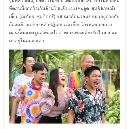
จุมพลวิวัฒน์) ยอดวิวไม่ขยับ ผิดกับเพลงเสียงรักในสายลม
ที่ตอนนี้ยอดวิวเกินล้านไปแล้ว เจ๋ง (ชะลูด สุทธิลักษณ์)
เจี๊ยบ (ณภัทร ชุ่มจิตตรี) กลับมาอ้อนวอนขอมาอยู่ด้วยกับ
ก้
องหล้า แต่ก้องหล้าปฏิเสธ เจ๋ง เจี๊ยบโกรธเลยบอกว่า
ตอนนี้
คณะครูแสงทองได้เจ้าของเพลงเสี
ยงรักในสายลม
มาอยู่ในคณะแล้ว