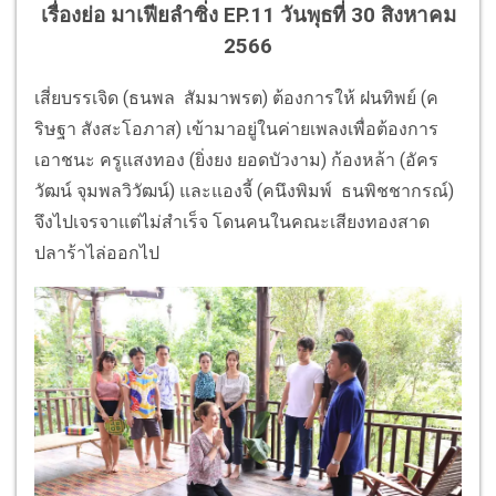
เรื่องย่อ มาเฟียลำซิ่ง EP.11 วันพุธที่ 30 สิงหาคม
2566
เสี่ยบรรเจิด
(
ธนพล สัมมาพรต
)
ต้องการให้ ฝนทิพย์
(
ค
ริษฐา สังสะโอภาส
)
เข้ามาอยู่ในค่ายเพลงเพื่อต้
องการ
เอาชนะ ครูแสงทอง
(
ยิ่งยง ยอดบัวงาม
)
ก้องหล้า
(
อัคร
วัฒน์ จุมพลวิวัฒน์
)
และแองจี้
(
คนึงพิมพ์ ธนพิชชากรณ์
)
จึงไปเจรจาแต่ไม่สำเร็จ โดนคนในคณะเสียงทองสาด
ปลาร้าไล่
ออกไป