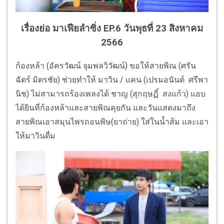
เรื่องย่อ มาเฟียลำซิ่ง EP.6 วันพุธที่ 23 สิงหาคม
2566
ก้องหล้า (อัครวัฒน์ จุมพลวิวัฒน์)
ขอให้สายพิณ (ศรัน
ฉัตร์ มิตรชัย) ช่วยทำให้ มาวิน
/
แคน
(เปรมอนันต์ ศรีพา
นิช)
ไม่สามารถร้องเพลงได้ ชาญ
(
สุกฤษฏิ์ สงแก้ว)
แอบ
ได้ยินที่ก้องหล้าและสายพิ
ณคุยกัน และวันแสดงมาถึง
สายพิณเอาสมุ
นไพรถอนพิษ(ยาถ่าย) ใส่ในน้ำส้ม และเอา
ให้มาวินดื่ม