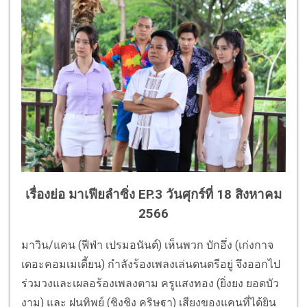
เรื่องย่อ มาเฟียลำซิ่ง EP.3 วันศุกร์ที่ 18 สิงหาคม
2566
มาวิน
/
แคน (ฟีฟ่า เปรมอนันต์)
เห็นพวก บักอึ่ง (เก่งกาจ
เดอะคอมเมเดี้ยน) กำลังร้องเพลงเล่นดนตรีอยู่ จึงออกไป
ร่วมวงและเผลอร้
องเพลงตาม ครูแสงทอง (ยิ่งยง ยอดบัว
งาม) และ ฝนทิพย์ (ชิงชิง คริษฐา) เสียงของแคนที่ได้ยิน