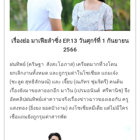
เรื่องย่อ มาเฟียลำซิ่ง EP.13 วันศุกร์ที่ 1 กันยายน
2566
ฝนทิพย์
(
คริษฐา สังสะโอภาส
)
เครียดมากที่วงโดน
ยกเลิกงานทั้
งหมด และถูกรุมด่าในโซเชียล แถมเจ๋ง
(ชะลูด สุทธิลักษณ์) และ เจี๊ยบ (ณภัทร ชุ่มจิตรี) คนต้น
เรื่องยังมาขอลาออกอีก มาวิน
(
เปรมอนันต์
ศรีพานิช
)
จึง
อัดคลิปฝนทิพย์เล่าความจริ
งเรื่องข่าวฉาวของเธอกับ ครู
แสงทอง
(
ยิ่งยง ยอดบัวงาม
)
ลงโซเชียลมีเดีย แต่ไม่มีใคร
เชื่อแถมยังถูกรุมด่
าสารพัด