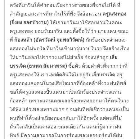
หวังที่มาวินให้คำตอบเรื่องการตายของพี่ชายไม่ได้ ที่
สำคัญเธอสงสารที่มาวินไร้ที่พึ่ง จึงอ้อนวอน
ครูแสงทอง
(ยิ่งยง ยอดบัวงาม)
ให้เอามาวินมาใช้สอยงานในคณะ
ครูแสงทอง ยอมรับมาวิน และตั้งชื่อให้ว่า นายแคน ขณะ
ที่
ก้องหล้า (อัครวัฒน์ จุมพลวิวัฒน์)
นักร้องประจำคณะ
แสงทองไม่พอใจ ที่มาวินเข้ามาวุ่นวายในวง จึงสร้างเรื่อง
ให้มาวินออกไปจากวง แต่ไม่สำเร็จ ก้องหล้าถูก
เสี่ย
บรรเจิด (ธนพล สัมมาพรต)
ซื้อตัว ด้วยค่าตัวที่มากกว่าที่
ครูแสงทองให้ เขาเลยตัดสินใจไปอยู่กับเสี่ยบรรเจิด ครู
แสงทองและคนในวงเสียใจมากที่ก้องหล้าทิ้งวง ฝนทิพย์
ขอให้ครูแสงทองปั้นแคนมาเป็นนักร้องประจำวงแทน
ก้องหล้า เพราะแคนเคยเผลอร้องเพลงออกมาให้คนในวง
ได้ฟัง แล้วเพลงเพราะมาก ๆ จนฝนทิพย์เชื่อว่าแคนจะเป็น
คนที่ทำให้วงสำเนียงทองกลับมาได้อีกครั้ง แต่คนที่ไม่
มั่นใจกลับเป็นแคนเอง ขณะเดียวกัน แคนก็รู้มาว่า ฝน
ทิพย์ มีความสามารถในการร้องเพลงเลยขอร้องให้ฝน