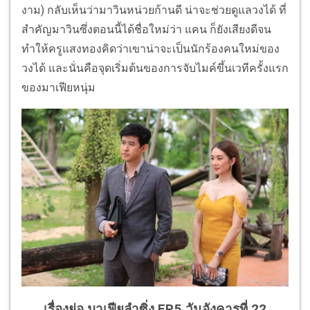
งาม) กลับเห็นว่ามาวินหน่วยก้านดี น่าจะช่วยดูแลวงได้ ที่
สำคัญมาวินซึ่งตอนนี้ได้ชื่
อใหม่ว่า แคน ก็ยังเสียงดีจน
ทำให้ครูแสงทองคิ
ดว่าเขาน่าจะเป็นนักร้องคนใหม่
ของ
วงได้ และนั่นคือจุดเริ่มต้นของการจั
บไมค์ขึ้นเวทีครั้งแรก
ของมาเฟี
ยหนุ่ม
เรื่องย่อ มาเฟียลำซิ่ง EP.5 วันอังคารที่ 22