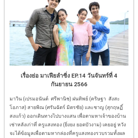
เรื่องย่อ มาเฟียลำซิ่ง EP.14 วันจันทร์ที่ 4
กันยายน 2566
มาวิน
(
เปรมอนันต์
ศรีพานิช
)
ฝนทิพย์
(
คริษฐา สังสะ
โอภาส
)
สายพิณ
(
ศรันฉัตร์ มิตรชัย
)
และชาญ
(
สุกฤษฏิ์
สงแก้ว
)
ออกเดินทางไปบางแสน เพื่อตามหาเจ้าของบ้าน
เช่าหลั
งเก่าที่ ครูแสงทอง (ยิ่งยง ยอดบัวงาม) เคยอยู่ หวัง
จะได้ข้อมูลเพื่อตามหากล่
องที่ครูแสงทองรวบรวมทั้งผล