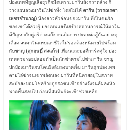
ปองเทพที่สูญเสียธุรกิจมืดเพราะมาวินสั่งกวาดล้าง ก็
วางแผนลวงมาวินไปฆ่าทิ้ง โดยไม่ให้
ดาริน (วรรณรดา
เพชรชำนาญ)
น้องสาวหัวอ่อนของมาวิน ที่เป็นคนรัก
ของเขาได้ล่วงรู้ ปองเทพแสร้งสร้างสถานการณ์ให้มาวิน
มีปัญหากับคู่อริต่างแก๊ง จนเกิดการปะทะต่อสู้กันอย่างดุ
เดือด จนมาวินแทบเอาชีวิตไม่รอดต้องหนีตายไปพร้อม
กับ
ชาญ (สุกฤษฏิ์ สงแก้ว)
เพื่อนและบอดี้การ์ดคู่ใจ ปอง
เทพสวมรอยปลอมตัวเป็นนักฆ่าตามไปฆ่ามาวิน ชาญ
ปกป้องมาวินจนโดนยิงล้มลงบาดเจ็บ มาวินถูกปองเทพ
ตามไล่ฆ่าจนเขาพลัดหลง มาวินที่หนีตายอยู่ในสภาพ
สะบักสะบอมโชคร้ายถูกรถชนเข้าอย่างจังจนล้มลงหัว
ฟาดพื้นสลบไป ก่อนที่ฝนทิพย์จะเข้าช่วยเหลือ