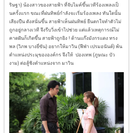
ริษฐา) น้องสาวของสายฟ้า ที่จับไมค์ขึ้นเวทีร้องเพลงเป็
นครั้งแรก ขณะที่ฝนทิพย์กำลังจะเริ่มร้
องเพลง ทันใดนั้น
เสียงปืน ดังสนั่นขึ้น สายฟ้าเห็นฝนทิพย์ ยืนตกใจทำตัวไม่
ถูกอยู่กลางเวที จึงรีบวิ่งเข้าไปช่วย แต่แล้วเหตุการณ์ไม่
คาดฝันก็เกิ
ดขึ้น สายฟ้าถูกยิง
!
ด้านแก๊งมังกรแดง ทรง
พล
(
วิภพ บางยี่ขัน
)
อยากให้มาวิน (ฟีฟ่า
เปรมอนันต์)
พ้น
ตำแหน่งประมุขององค์กร จึงให้
ปองเทพ
(
ภูษณะ บัว
งาม
)
ต่อสู้ชิงตำแหน่งจาก มาวิน