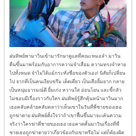
ฝนทิพย์พามาวินเข้ามารักษาดูแลที่คณะหมอลำ มาวิน
ตื่นขึ้นมาพร้อมกับอาการความจำเสื่อม ความทรงจำหาย
ไปทั้งหมด จำไม่ได้แม้กระทั่งชื่อของตัวเอง! นิสัยก็เปลี่ยน
ไป จากที่เป็นคนเงียบขรึม เด็ดเดี่ยว เป็นเสือยิ้มยาก กลาย
เป็นหนุ่มอารมณ์ดี ยิ้มเก่ง หวานใส อ่อนโยน และขี้กลัว
ไม่ชอบมีเรื่องราวกับใคร ฝนทิพย์รู้สึกคุ้นหน้ามาวินมาก
เธอคลับคล้ายคลับคลาว่าเห็นเขาในวันที่พี่ชายของเธอ
ถูกฆ่าตาย ฝนทิพย์ตั้งใจว่าถ้าเขาฟื้นขึ้นมาจะเค้นความ
จริงว่าใครฆ่าพี่ชายของเธอ เธอคาดคั้นมาวินเรื่องที่พี่
ชายเธอถูกฆ่าตายว่าเกี่ยวข้องกับเขาหรือไม่ แต่ก็ต้องผิด