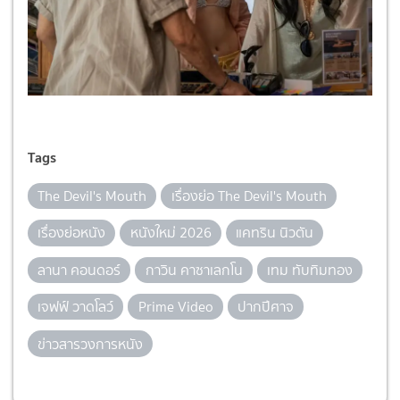
Tags
The Devil's Mouth
เรื่องย่อ The Devil's Mouth
เรื่องย่อหนัง
หนังใหม่ 2026
แคทริน นิวตัน
ลานา คอนดอร์
กาวิน คาซาเลกโน
เทม ทับทิมทอง
เจฟฟ์ วาดโลว์
Prime Video
ปากปีศาจ
ข่าวสารวงการหนัง