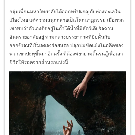
กลุ่มเพื่อนมหาวิทยาลัยได้ออกทริปผจญภัยท่องทะเลใน
เมืองไทย แต่ความสนุกกลายเป็นโศกนาฏกรรม เมื่อพวก
เขาพบว่าตัวเองติดอยู่ในถ้ำใต้น้ำที่มีสัตว์เดียรัจฉาน
อันตรายอาศัยอยู่ ท่ามกลางบรรยากาศที่บีบคั้นกับ
ออกซิเจนที่เริ่มลดลงร่อยหรอ ปลุกปมขัดแย้งในอดีตของ
พวกเขาปะทุขึ้นมาอีกครั้ง ที่ต้องพยายามดิ้นรนสู้เพื่อเอา
ชีวิตให้รอดจากถ้ำนรกแห่งนี้