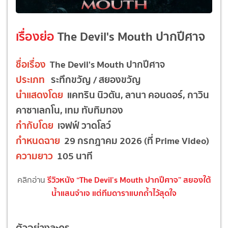
เรื่องย่อ
The Devil's Mouth ปากปีศาจ
ชื่อเรื่อง
The Devil's Mouth ปากปีศาจ
ประเภท
ระทึกขวัญ / สยองขวัญ
นำแสดงโดย
แคทริน นิวตัน, ลานา คอนดอร์, กาวิน
คาซาเลกโน, เทม ทับทิมทอง
กำกับโดย
เจฟฟ์ วาดโลว์
กำหนดฉาย
29 กรกฎาคม 2026 (ที่ Prime Video)
ความยาว
105 นาที
รีวิวหนัง
“The Devil’s Mouth
ปากปีศาจ
”
สยองใต้
คลิกอ่าน
น้ำแสนจำเจ แต่ทีมดาราแบกถ้ำไว้สุดใจ
ตัวอย่างละคร