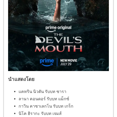
นำแสดงโดย
แคทริน นิวตัน รับบท ซารา
ลานา คอนดอร์ รับบท แม็กซ์
กาวิน คาซาเลกโน รับบท เกร็ก
นิโค ฮิรากะ รับบท เจมส์