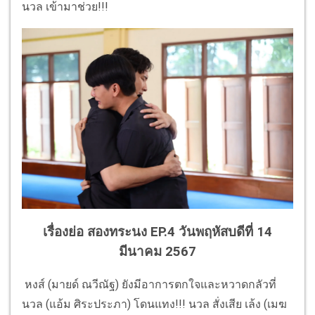
นวล เข้ามาช่วย!!!
เรื่องย่อ สองทระนง EP.4 วันพฤหัสบดีที่ 14
มีนาคม 2567
หงส์ (มายด์ ณวีณัฐ) ยังมีอาการตกใจและหวาดกลัวที่
นวล (แอ้ม ศิระประภา) โดนแทง!!! นวล สั่งเสีย เล้ง (เมฆ