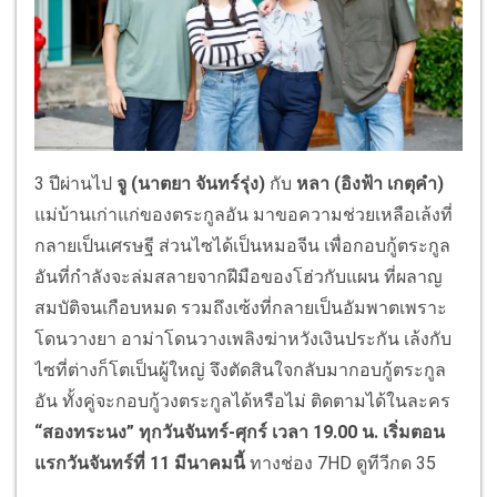
3 ปีผ่านไป
จู (นาตยา จันทร์รุ่ง)
กับ
หลา (อิงฟ้า เกตุคำ)
แม่บ้านเก่าแก่ของตระกูลอัน มาขอความช่วยเหลือเล้งที่
กลายเป็นเศรษฐี ส่วนไซได้เป็นหมอจีน เพื่อกอบกู้ตระกูล
อันที่กำลังจะล่มสลายจากฝีมือของโฮ่วกับแผน ที่ผลาญ
สมบัติจนเกือบหมด รวมถึงเซ้งที่กลายเป็นอัมพาตเพราะ
โดนวางยา อาม่าโดนวางเพลิงฆ่าหวังเงินประกัน เล้งกับ
ไซที่ต่างก็โตเป็นผู้ใหญ่ จึงตัดสินใจกลับมากอบกู้ตระกูล
อัน ทั้งคู่จะกอบกู้วงตระกูลได้หรือไม่ ติดตามได้ในละคร
“สองทระนง” ทุกวันจันทร์-ศุกร์ เวลา 19.00 น. เริ่มตอน
แรกวันจันทร์ที่ 11 มีนาคมนี้
ทางช่อง 7HD ดูทีวีกด 35