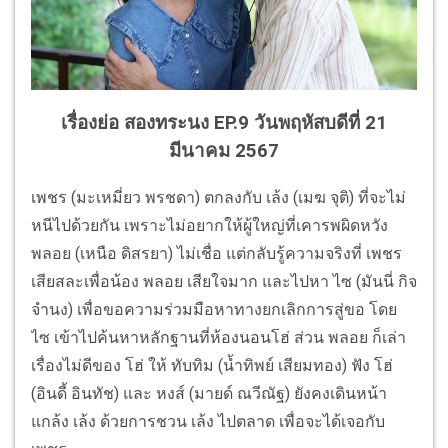
เรื่องย่อ สองทระนง EP.9 วันพฤหัสบดีที่ 21
มีนาคม 2567
เพชร (มะเหมี่ยว พรชดา) ตกลงกับ เล้ง (เมฆ จุติ) ที่จะไม่
หนีไปด้วยกัน เพราะไม่อยากให้ผู้ใหญ่ที่เคารพผิดหวัง
พลอย (เหนือ ดิสรยา) ไม่เชื่อ แต่กลับรู้ความจริงที่ เพชร
เสียสละเพื่อน้อง พลอย เสียใจมาก และไปหา ไซ (มันนี่ กิจ
จำนง) เพื่อขอความร่วมมือหาทางยกเลิกการสู่ขอ โดย
ไซ เข้าไปค้นหาหลักฐานที่ห้องนอนโฮ่ ส่วน พลอย ก็เล่า
เรื่องไม่ดีของ โฮ่ ให้ ทับทิม (น้ำทิพย์ เสียมทอง) ฟัง โฮ่
(อินดี้ อินทัช) และ หงส์ (มายด์ ณวีณัฐ) ยังคงเดินหน้า
แกล้ง เล้ง ด้วยการชวน เล้ง ไปตลาด เพื่อจะได้เจอกับ