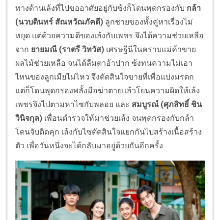
ทางด้านเล้งที่ไปขออาศัยอยู่กับซ้งก็โดนพุดกรองกับ
กล้า
(นวบดินทร์ สัณหวัณภัคดี)
ลูกชายของทั้งคู่หาเรื่องไม่
หยุด แต่ด้วยความดีของเล้งกับเพชร จึงได้ความช่วยเหลือ
จาก
ยายมณี (ราตรี วิทวัส)
เศรษฐีนีในคราบแม่ค้าขาย
ผลไม้ช่วยเหลือ จนได้ลืมตาอ้าปาก ซ้งทนความไม่เอา
ไหนของลูกเมียไม่ไหว จึงตัดสินใจขายที่เพื่อแบ่งมรดก
แต่ก็โดนพุดกรองพลั้งมือฆ่าตายแล้วโยนความผิดให้เล้ง
เพชรจึงไปตามหาไซกับพลอย และ
สมบูรณ์ (ศุภสิทธิ์ ชิน
วินิจกุล)
เพื่อนตำรวจให้มาช่วยเล้ง จนพุดกรองกับกล้า
โดนจับติดคุก เล้งกับไซตัดสินใจแยกกันไปสร้างเนื้อสร้าง
ตัว เพื่อวันหนึ่งจะได้กลับมาอยู่ด้วยกันอีกครั้ง