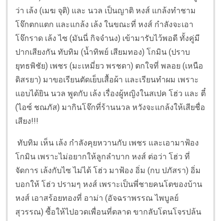
ว่า เล้ง (เมฆ จุติ) และ นวล เป็นญาติ หงส์ แกล้งทำชาม
โจ๊กตกแตก และแกล้ง เล้ง ในขณะที่ หงส์ กำลังจะเอา
โจ๊กราด เล้ง ไซ (มันนี่ กิจจำนง) เข้ามารับไว้พอดี ทั้งคู่มี
ปากเสียงกัน ทับทิม (น้ำทิพย์ เสียมทอง) โกมิน (ปราบ
ยุทธพิชัย) เพชร (มะเหมี่ยว พรชดา) ตกใจที่ พลอย (เหนือ
ดิสรยา) มาขอเรียนตัดเย็บเสื้อผ้า และเรียนทำผม เพราะ
แอบได้ยิน นวล พูดกับ เล้ง เรื่องผู้หญิงในสเปค โฮ่ว และ ตี๋
(ไอซ์ ชณภัส) มากินโจ๊กที่ร้านนวล หวังจะแกล้งให้เสียชื่อ
เสียง!!!
ทับทิม เห็น เล้ง กำลังคุยหวานกับ เพชร และเอามาฟ้อง
โกมิน เพราะไม่อยากให้ลูกลำบาก หงส์ ต่อว่า โฮ่ว ที่
จัดการ เล้งกับไซ ไม่ได้ โฮ่ว มาฟ้อง อิ่ม (กบ ปภัสรา) อิ่ม
บอกให้ โฮ่ว ปรามๆ หงส์ เพราะเป็นพี่ชายคนโตของบ้าน
หงส์ เอาสร้อยทองที่ อาม่า (อัจฉราพรรณ ไพบูลย์
สุวรรณ) ซื้อให้ไปอวดเพื่อนที่ตลาด ขากลับโดนโจรปล้น