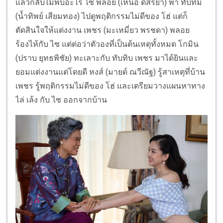
แล้วกลับไม่พบอะไร ไซ พลอย (เหนือ ดิสรยา) พา ทับทิม
(น้ำทิพย์ เสียมทอง) ไปดูพฤติกรรมไม่ดีของ โฮ่ แต่ก็
ตัดสินใจให้แต่งงาน เพชร (มะเหมี่ยว พรชดา) พลอย
ร้องไห้กับ ไซ แต่ต่อว่าตัวองที่เป็นต้นเหตุทั้งหมด โกมิน
(ปราบ ยุทธพิชัย) ทะเลาะกับ ทับทิบ เพชร มาได้ยินและ
ยอมแต่งงานแต่โดยดี หงส์ (มายด์ ณวีณัฐ) รู้สาเหตุที่บ้าน
เพชร รู้พฤติกรรมไม่ดีของ โฮ่ และเตรียมวางแผนหาทาง
ไล่ เล้ง กับ ไซ ออกจากบ้าน