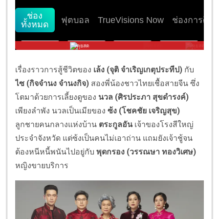
เรื่องราวการสู้ชีวิตของ
เล้ง (จุติ จำเริญเกตุประทีป)
กับ
ไซ (กิจจำนง จำนงกิจ)
สองพี่น้องชาวไทยเชื้อสายจีน ซึ่ง
โตมาด้วยการเลี้ยงดูของ
นวล (ศิรประภา สุขดำรงค์)
เพียงลำพัง นวลเป็นเมียของ
ซ้ง (โชคชัย เจริญสุข)
ลูกชายคนกลางแห่งบ้าน
ตระกูลอัน
เจ้าของโรงสีใหญ่
ประจำจังหวัด แต่ซ้งเป็นคนไม่เอาถ่าน แถมยังเจ้าชู้จน
ต้องหนีหนี้พนันไปอยู่กับ
พุดกรอง (วรรณษา ทองวิเศษ)
หญิงขายบริการ