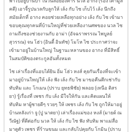
พาไปอยู่บ้านป้า ในวันลอยอังคาร นวล อากง (รอง เค้ามูล
คดี) เอาจี้รูปนวลกับลูกให้ เล้ง กับ ไซ เก็บไว้ เล้ง นึกถึง
สมัยเด็กที่ อากง คอยช่วยเหลือทุกอย่าง เล้ง กับ ไซ เข้ามา
ขอบคุณทุกคนที่บ้านใหญ่ที่ช่วยเหลืองานศพของ นวล ไซ
ถามถึงซองช่วยงานกับ อาม่า (อัจฉราพรรณ ไพบูลย์
สุวรรณ) จน โฮ่ว (อินดี้ อินทัช) โมโห ไซ ประกาศว่าจะ
เข้ามาอยู่ในบ้านใหญ่ ในฐานะหลานของ อากง ที่มีสิทธิ์
ในสมบัติของตระกูลอันทั้งหมด
ไซ เล่าเรื่องที่แอบได้ยิน อิ่ม โฮ่ว หงส์ คุยกันเรื่องที่จะเข้า
มาอยู่บ้านใหญ่ให้ เล้ง ฟัง เล้ง กับ ไซ มาขอคืนตึกเช่ากับ
ทับทิม และ โกเมน (ปราบ ยุทธพิชัย) พลอย (เหนือ ดิสร
ยา) รู้เรื่องที่ เพชร กับ เล้ง มีใจให้กัน และคิดแผนให้
ทับทิม หาผู้ชายดีๆ รวยๆ ให้ เพชร เล้ง กับ ไซ ถูกให้มาอยู่
บ้านหลังเก่า จู (ปู นาตยา) เล่าเรื่องแม่ของ หงส์ (มายด์ ณ
วีณัฐ) ที่ดีต่อกับ นวล ให้ เล้ง กับ ไซ ฟัง ทับทิม พาแม่สื่อ
มาดูตัว เพชร ที่ร้านขนม และกลับไปคุยกับ โกมิน (ปราบ