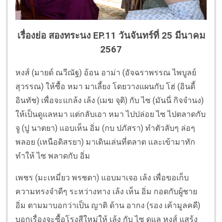
เรื่องย่อ สองทระนง EP.11 วันจันทร์ที่ 25 มีนาคม
2567
หงส์ (มายด์ ณวีณัฐ) อ้อน อาม่า (อัจฉราพรรณ ไพบูลย์
สุวรรณ) ให้ซื้อ หมา มาเลี้ยง โดยวางแผนกับ โฮ่ (อินดี้
อินทัช) เพื่อจะแกล้ง เล้ง (เมฆ จุติ) กับ ไซ (มันนี่ กิจจำนง)
ให้เป็นดูแลหมา แต่กลับเอา หมา ไปปล่อย ไซ ไปตลาดกับ
จู (ปู นาตยา) แอบเห็น อิ่ม (กบ ปภัสรา) ทำตัวลับๆ ล่อๆ
พลอย (เหนือดิสรยา) มาเดินเล่นที่ตลาด และเข้ามาทัก
ทำให้ ไซ พลาดกับ อิ่ม
เพชร (มะเหมี่ยว พรชดา) แอบมาเจอ เล้ง เพื่อขอเก็บ
ความทรงจำดีๆ ระหว่างทาง เล้ง เห็น อิ่ม กอดกับผู้ชาย
อิ่ม ตามมาบอกว่าเป็น ญาติ ด้าน อากง (รอง เค้ามูลคดี)
บอกเรื่องจะซื้อโรงสีใหม่ให้ เล้ง กับ ไซ ดูแล หงส์ แสร้ง