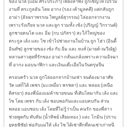
ของ นวล (แอ้ม ศิระประภา) เพียงลำพัง ถูกเชิญให้ไปร่วม
งานที่ ตระกูลอัน โดย อากง (รอง เค้ามูลคดี) แต่กลับถูก
อาม่า (อัจฉราพรรณ ไพบูลย์สุวรรณ) ไล่ออกจากงาน
เพราะรังเกียจ นวล และลูก รวมทั้ง เซ้ง (ปริญญ์ วิกรานต์)
ลูกชายคนโต และ อิ่ม (กบ ปภัสรา) สะใภ้ใหญ่ของ
ตระกูล เล้ง และ ไซ เข้าไปช่วยงานในบ้าน ถูก โฮ่ว (อินดี้
อินทัช) ลูกชายของ เซ้ง กับ อิ่ม และ หงส์ (มายด์-ณวีณัฐ)
หลานสาวสุดที่รักของ อาม่า กลั่นแกล้งเพราะความอิจฉา
ที่ อากง มอบนาฬิกา และเงินแต๊ะเอียในวันตรุษจีน
ครอบครัว นวล ถูกไล่ออกจากบ้านเช่า จนต้องมาอาศัย
วัด แต่ก็ได้ เพชร (มะเหมี่ยว พรชดา) และ พลอย (เหนือ
ดิสรยา) สองพี่น้องแม่ค้าขายขนม ที่เติบโตมากับ เล้ง และ
ไซ โดย เพชร กับ เล้ง ชอบพอกันและแอบคบกัน ส่วน
พลอย แอบชอบ เล้ง โดยที่ไม่รู้ว่าเป็น คนรัก ของพี่สาว
ช่วยพูดกับ ทับทิม (น้ำทิพย์ เสียมทอง ) และ โกมิน (ปราบ
ยุทธพิชัย) พ่อกับแม่ให้ เล้ง ไซ ได้เช่าตึกที่คนเช่าเก่าหนี