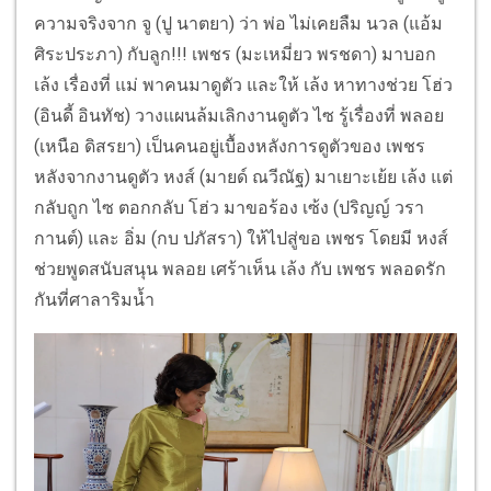
ความจริงจาก จู (ปู นาตยา) ว่า พ่อ ไม่เคยลืม นวล (แอ้ม
ศิระประภา) กับลูก!!! เพชร (มะเหมี่ยว พรชดา) มาบอก
เล้ง เรื่องที่ แม่ พาคนมาดูตัว และให้ เล้ง หาทางช่วย โฮ่ว
(อินดี้ อินทัช) วางแผนล้มเลิกงานดูตัว ไซ รู้เรื่องที่ พลอย
(เหนือ ดิสรยา) เป็นคนอยู่เบื้องหลังการดูตัวของ เพชร
หลังจากงานดูตัว หงส์ (มายด์ ณวีณัฐ) มาเยาะเย้ย เล้ง แต่
กลับถูก ไซ ตอกกลับ โฮ่ว มาขอร้อง เซ้ง (ปริญญ์ วรา
กานต์) และ อิ่ม (กบ ปภัสรา) ให้ไปสู่ขอ เพชร โดยมี หงส์
ช่วยพูดสนับสนุน พลอย เศร้าเห็น เล้ง กับ เพชร พลอดรัก
กันที่ศาลาริมน้ำ