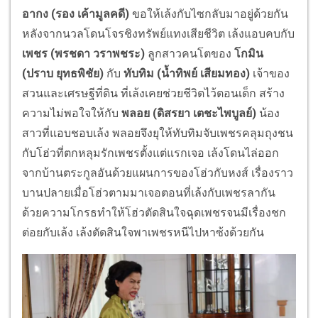
อากง (รอง เค้ามูลคดี)
ขอให้เล้งกับไซกลับมาอยู่ด้วยกัน
หลังจากนวลโดนโจรชิงทรัพย์แทงเสียชีวิต เล้งแอบคบกับ
เพชร (พรชดา วราพชระ)
ลูกสาวคนโตของ
โกมิน
(ปราบ ยุทธพิชัย)
กับ
ทับทิม (น้ำทิพย์ เสียมทอง)
เจ้าของ
สวนและเศรษฐีที่ดิน ที่เล้งเคยช่วยชีวิตไว้ตอนเด็ก สร้าง
ความไม่พอใจให้กับ
พลอย (ดิสรยา เตชะไพบูลย์)
น้อง
สาวที่แอบชอบเล้ง พลอยจึงยุให้ทับทิมจับเพชรคลุมถุงชน
กับโฮ่วที่ตกหลุมรักเพชรตั้งแต่แรกเจอ เล้งโดนไล่ออก
จากบ้านตระกูลอันด้วยแผนการของโฮ่วกับหงส์ เรื่องราว
บานปลายเมื่อโฮ่วตามมาเจอตอนที่เล้งกับเพชรลากัน
ด้วยความโกรธทำให้โฮ่วตัดสินใจฉุดเพชรจนมีเรื่องชก
ต่อยกับเล้ง เล้งตัดสินใจพาเพชรหนีไปหาซ้งด้วยกัน