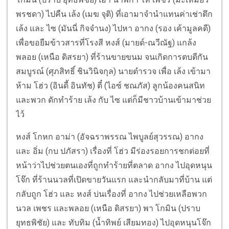
พรชดา) ไปคืน เล้ง (เมฆ จุติ) ที่เอามาจำนำแทนค่าเช่าตึก
เล้ง และ ไซ (มันนี่ กิจจำนง) ไปหา อากง (รอง เค้ามูลคดี)
เพื่อขอยืมข้าวสารที่โรงสี หงส์ (มายด์-ณวีณัฐ) แกล้ง
พลอย (เหนือ ดิสรยา) ที่ร้านขายขนม จนเกิดการตบตีกัน
สมบูรณ์ (ศุภสิทธิ์ ชินวินิจกุล) นายตำรวจ เพื่อ เล้ง เข้ามา
ห้าม โฮ่ว (อินดี้ อินทัช) ตี๋ (ไอซ์ ชณภัส) ลูกน้องคนสนิท
และพวก ดักทำร้าย เล้ง กับ ไซ แต่ก็มีชาวบ้านเข้ามาช่วย
ไว้
หงส์ โกหก อาม่า (อัจฉราพรรณ ไพบูลย์สุวรรณ) อากง
และ อิ่ม (กบ ปภัสรา) เรื่องที่ โฮ่ว มีร่องรอยการชกต่อยที่
หน้าว่าไปช่วยตนเองที่ถูกทำร้ายที่ตลาด อากง ไปอุดหนุน
โจ๊ก ที่ร้านนวลที่เปิดขายวันแรก และนำกลับมาที่บ้าน แต่
กลับถูก โฮ่ว และ หงส์ บ่นเรื่องที่ อากง ไปช่วยเหลือพวก
นวล เพชร และพลอย (เหนือ ดิสรยา) พา โกมิน (ปราบ
ยุทธพิชัย) และ ทับทิม (น้ำทิพย์ เสียมทอง) ไปอุดหนุนโจ๊ก