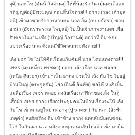
จุติ) และ ไซ (มันนี่ กิจจำนง) ให้พี่น้องรักกัน เป็นคนดีและ
กตัญญูต่อผู้มีพระคุณ ก่อนสิ้นใจตาย!!! อากง (รอง เค้ามูล
คดี) เข้ามาช่วยจัดการงานศพ นวล อิ่ม (กบ ปภัสรา) ชวน
อาม่า (อัจฉราพรรณ ไพบูลย์) ไปเป็นเจ้าภาพงานศพ เพื่อ
รับซองในงาน เซ้ง (ปริญญ์ วิกรานต์) ต่อว่าที่ อิ่ม ชอบ
แขวะเรื่อง นวล ตั้งแต่มีชีวิต จนกระทั่งตาย!!!
เล้ง บอก ไซ ไม่ให้คิดเรื่องแก้แค้นที่ นวล โดนแทงตาย!!!
เพชร (มะเหมี่ยว พรชดา) ปลอบ เล้ง เรื่อง นวล พลอย
(เหนือ ดิสรยา) เข้ามาเห็น อากง ขวนให้ เล้ง กับ ไซ ไปอยู่
บ้านใหญ่ (ตระกูลอัน) โฮ่ว (อินดี้ อินทัช) ขอให้ หงส์ เป็น
แม่สื่อเรื่อง เพชร พลอย สงสัยเรื่องนาฬิกาของเล้ง ในตู้
เสื้อผ้า เพชร อากง เรียกประชุมคนในบ้านเรื่องจะให้ เล้ง
กับ ไซ เข้ามาอยู่ในบ้าน อาจู (ปู นาตยา) กับ หลา (อิงฟ้า
เกตุคำ) สงสัยเรื่อง อิ่ม เข้าข้าง อากง แต่กลับมีแผนซ่อน
ไว้!! ในวันเผา นวล หลังจากทุกคนกลับไปแล้ว เซ้ง มายืน