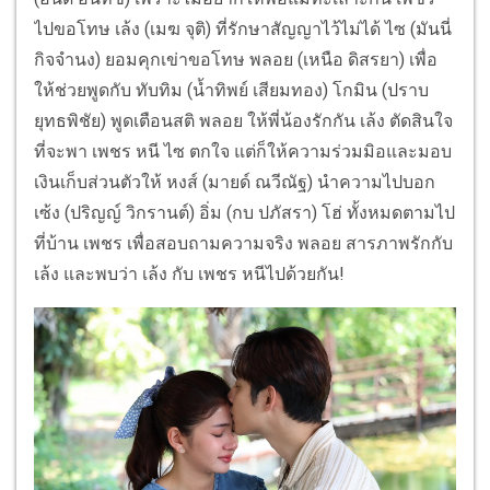
ไปขอโทษ เล้ง (เมฆ จุติ) ที่รักษาสัญญาไว้ไม่ได้ ไซ (มันนี่
กิจจำนง) ยอมคุกเข่าขอโทษ พลอย (เหนือ ดิสรยา) เพื่อ
ให้ช่วยพูดกับ ทับทิม (น้ำทิพย์ เสียมทอง) โกมิน (ปราบ
ยุทธพิชัย) พูดเตือนสติ พลอย ให้พี่น้องรักกัน เล้ง ตัดสินใจ
ที่จะพา เพชร หนี ไซ ตกใจ แต่ก็ให้ความร่วมมิอและมอบ
เงินเก็บส่วนตัวให้ หงส์ (มายด์ ณวีณัฐ) นำความไปบอก
เซ้ง (ปริญญ์ วิกรานต์) อิ่ม (กบ ปภัสรา) โฮ่ ทั้งหมดตามไป
ที่บ้าน เพชร เพื่อสอบถามความจริง พลอย สารภาพรักกับ
เล้ง และพบว่า เล้ง กับ เพชร หนีไปด้วยกัน!