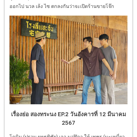
ออกไป นวล เล้ง ไซ ตกลงกันว่าจะเปิดร้านขายโจ๊ก
เรื่องย่อ สองทระนง EP.2 วันอังคารที่ 12 มีนาคม
2567
โกมิน (ปราบ ยุทธพิชัย) เอา นาฬิกา ให้ เพชร (มะเหมี่ยว