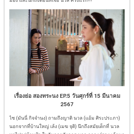
มอง และนึกถึงตอนที่เจอ นวล ครั้งแรก!!!
เรื่องย่อ สองทระนง EP.5 วันศุกร์ที่ 15 มีนาคม
2567
ไซ (มันนี่ กิจจำนง) ถามถึงญาติ นวล (แอ้ม ศิระประภา)
นอกจากที่บ้านใหญ่ เล้ง (เมฆ จุติ) นึกถึงสมัยเด็กที่ นวล