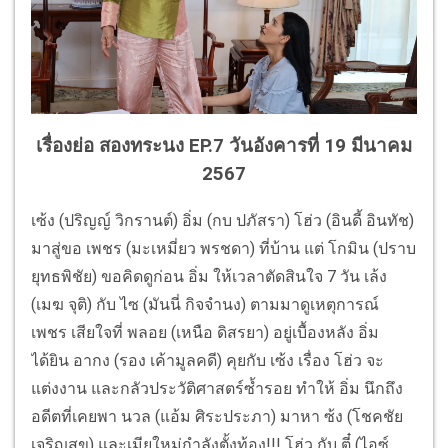
เรื่องย่อ สองทระนง EP.7 วันอังคารที่ 19 มีนาคม
2567
เซ้ง (ปริญญ์ วิกรานต์) อิ่ม (กบ ปภัสรา) โฮ่ว (อินดี้ อินทัช)
มาสู่ขอ เพชร (มะเหมี่ยว พรชดา) ที่บ้าน แต่ โกมิน (ปราบ
ยุทธพิชัย) ขอคิดดูก่อน อิ่ม ให้เวลาตัดสินใจ 7 วัน เล้ง
(เมฆ จุติ) กับ ไซ (มันนี่ กิจจำนง) ตามมาดูเหตุการณ์
เพชร เสียใจที่ พลอย (เหนือ ดิสรยา) อยู่เบื้องหลัง อิ่ม
ได้ยิน อากง (รอง เค้ามูลคดี) คุยกับ เซ้ง เรื่อง โฮ่ว จะ
แต่งงาน และกลัวประวัติศาสตร์ซ้ำรอย ทำให้ อิ่ม นึกถึง
อดีตที่เคยพา นวล (แอ้ม ศิระประภา) มาหา ซ้ง (โชคชัย
เจริญสุข) และเมียใหม่กำลังตั้งท้อง!!! โฮ่ว กับ ตี๋ (ไอซ์