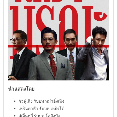
นำแสดงโดย
กัวฟู่เฉิง รับบท หม่าอิ่งเฟิง
เหรินต๋าหัว รับบท เหยิงโต๋
อู๋เจิ้นหวี่ รับบท โอถิงป๋ง