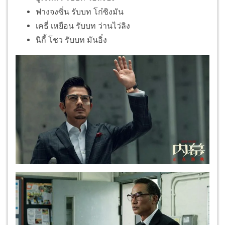
ฟางจงซิ่น รับบท โก๋ซิงมัน
เคธี่ เหยือน รับบท ว่านไว่ลิง
นิกี้ โชว รับบท มันอิ๋ง