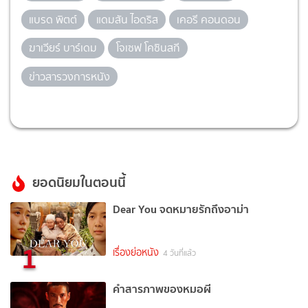
แบรด พิตต์
แดมสัน ไอดริส
เคอรี คอนดอน
ฆาเวียร์ บาร์เดม
โจเซฟ โคซินสกี
ข่าวสารวงการหนัง
ยอดนิยมในตอนนี้
Dear You จดหมายรักถึงอาม่า
1
เรื่องย่อหนัง
4 วันที่แล้ว
คำสารภาพของหมอผี