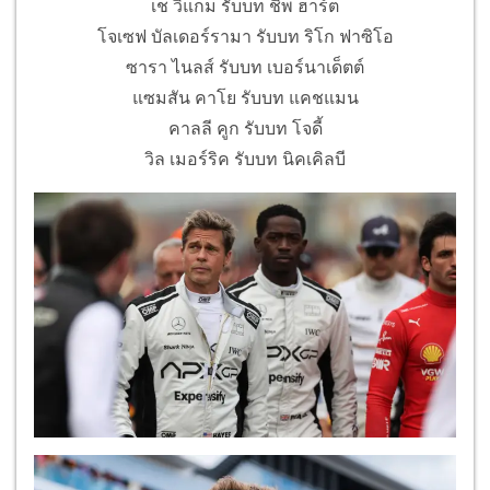
เช วิแกม รับบท ชิพ ฮาร์ต
โจเซฟ บัลเดอร์รามา รับบท ริโก ฟาซิโอ
ซารา ไนลส์ รับบท เบอร์นาเด็ตต์
แซมสัน คาโย รับบท แคชแมน
คาลลี คูก รับบท โจดี้
วิล เมอร์ริค รับบท นิคเคิลบี