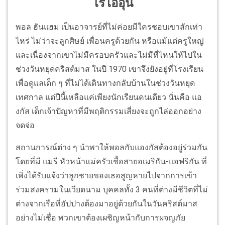
ไร้ไออุ่น
พอล ฮันแฮม เป็นอาจารย์ที่ไม่ค่อยมีใครชอบเขาสักเท่า
ไหร่ ไม่ว่าจะลูกศิษย์ เพื่อนครูด้วยกัน หรือแม้แต่ครูใหญ่
และเนื่องจากเขาไม่มีครอบครัวและไม่มีที่ไหนให้ไปใน
ช่วงวันหยุดคริสต์มาส ในปี 1970 เขาจึงยังอยู่ที่โรงเรียน
เพื่อดูแลเด็ก ๆ ที่ไม่ได้เดินทางกลับบ้านในช่วงวันหยุด
เทศกาล แต่ปีนี้เหลือแค่เพียงนักเรียนคนเดียว นั่นคือ แอ
งกัส เด็กเจ้าปัญหาที่มีพฤติกรรมเสี่ยงจะถูกไล่ออกอย่าง
จดจ่อ
สถานการณ์ต่าง ๆ นำพาให้พอลกับแองกัสต้องอยู่ร่วมกัน
โดยที่มี แมรี หัวหน้าแม่ครัวเชื้อสายอเมริกัน-แอฟริกัน ที่
เพิ่งได้รับแจ้งว่าลูกชายของเธอสูญหายไปจากการเข้า
ร่วมสงครามในเวียดนาม บุคคลทั้ง 3 คนที่ต่างมีชีวิตที่ไม่
ต่างจากเรือที่อัปปางต้องมาอยู่ด้วยกันในวันคริสต์มาส
อย่างไม่เชื่อ พวกเขาต้องเผชิญหน้ากับการผจญภัย