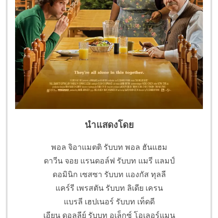
นำแสดงโดย
พอล จิอาแมตติ รับบท พอล ฮันแฮม
ดาวีน จอย แรนดอล์ฟ รับบท แมรี แลมป์
ดอมินิก เซสซา รับบท แองกัส ทุลลี
แคร์รี เพรสตัน รับบท ลิเดีย เครน
แบรลี เฮปเนอร์ รับบท เท็ดดี
เอียน ดอลลีย์ รับบท อเล็กซ์ โอเลอร์แมน