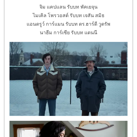
จิม แคปแลน รับบท พัคเยจุน
ไมเคิล โพรวอสต์ รับบท เจสัน สมิธ
แอนดรูว์ การ์แมน รับบท ดร.ฮาร์ดี วูดรัพ
นาฮีม การ์เซีย รับบท แดนนี