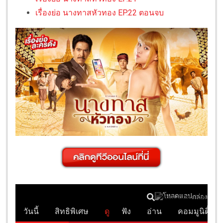
เรื่องย่อ นางทาสหัวทอง EP.22 ตอนจบ