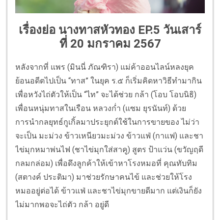
เรื่องย่อ นางทาสหัวทอง EP.5 วันเสาร์
ที่ 20 มกราคม 2567
หลังจากที่ แพร (มินนี่ ภัณฑิรา) แม่ค้าออนไลน์หลงยุค
ย้อนอดีตไปเป็น “ทาส” ในยุค ร.๕ ก็เริ่มคิดหาวิธีทำมากิน
เพื่อหวังไถ่ตัวให้เป็น “ไท” จะได้ช่วย กล้า (โอบ โอบนิธิ)
เพื่อนหนุ่มทาสในเรือน หลวงก่ำ (แซม ยุรนันท์) ด้วย
การนำกลยุทธ์กูเกิ้ลมาประยุกต์ใช้ในการขายของ ไม่ว่า
จะเป็น มะม่วง ข้าวเหนียวมะม่วง ข้าวแฟ่ (กาแฟ) และชา
ไข่มุกหมาพ่นไฟ (ชาไข่มุกใส่สาคู) สูตร ป้าแว่น (ขวัญฤดี
กลมกล่อม) เพื่อดึงลูกค้าให้เข้าหาโรงหมอที่ คุณทับทิม
(สตางค์ ประติมา) มาช่วยรักษาคนไข้ และช่วยให้โรง
หมออยู่ต่อได้ ข้าวแฟ่ และชาไข่มุกขายดีมาก แต่เงินก็ยัง
ไม่มากพอจะไถ่ตัว กล้า อยู่ดี