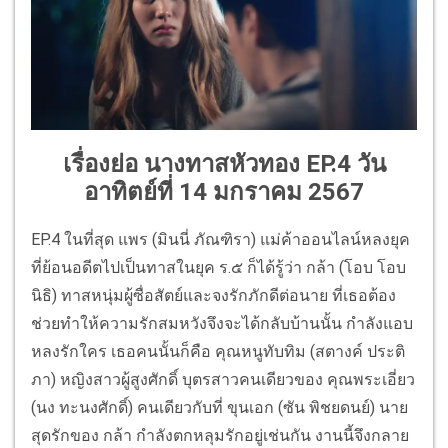
เรื่องย่อ นางทาสหัวทอง EP.4 วัน
อาทิตย์ที่ 14 มกราคม 2567
EP.4 ในที่สุด แพร (มินนี่ ภัณฑิรา) แม่ค้าออนไลน์หลงยุค
ที่ย้อนอดีตไปเป็นทาสในยุค ร.๕ ก็ได้รู้ว่า กล้า (โอบ โอบ
นิธิ) ทาสหนุ่มผู้ซื่อสัตย์และจงรักภักดีต่อนาย ที่เธอต้อง
ช่วยทำให้ความรักสมหวังจึงจะได้กลับบ้านนั้น กำลังแอบ
หลงรักใคร เธอคนนั้นก็คือ คุณหนูทับทิม (สตางค์ ประติ
ภา) หญิงสาวผู้สูงศักดิ์ บุตรสาวคนเดียวของ คุณพระเอี่ยว
(นง ทะนงศักดิ์) คนเดียวกับที่ ขุนเอก (ซัน พิชยดนย์) นาย
สุดรักของ กล้า กำลังตกหลุมรักอยู่เช่นกัน งานนี้จึงกลาย