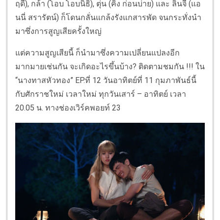
ฤดี), กล้า (โอบ โอบนิธิ), ตุ่น (คิง ก่อนบ่าย) และ ลิ้นจี่ (แอ
นนี่ สรารัตน์) ก็โดนกลั่นแกล้งรังแกสารพัด จนกระทั่งนำ
มาซึ่งการสูญเสียครั้งใหญ่
แต่ความสูญเสียนี้ ก็นำมาซึ่งความเปลี่ยนแปลงอีก
มากมายเช่นกัน จะเกิดอะไรขึ้นบ้าง? ติดตามชมกัน !!! ใน
“นางทาสหัวทอง” EP.ที่ 12 วันอาทิตย์ที่ 11 กุมภาพันธ์นี้
กับศักราชใหม่ เวลาใหม่ ทุกวันเสาร์ – อาทิตย์ เวลา
20.05 น. ทางช่องเวิร์คพอยท์ 23