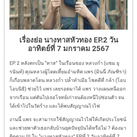
เรื่องย่อ นางทาสหัวทอง EP.2 วัน
อาทิตย์ที่ 7 มกราคม 2567
EP. 2 หลังตกเป็น “ทาส” ในเรือนของ หลวงก่ำ (แซม ยุ
รนันท์) คุณหลวงผู้โดดเหี้ยมอำมหิต แพร (มินนี่ ภัณฑิรา)
ก็เกือบพลาดโดน หลวงก่ำ ปล้ำทำเมีย โชคดีที่ กล้า (โอบ
โอบนิธิ) ช่วยไว้ แพร เลยรอดมาได้ แพร วางแผนหนีออก
จากเรือน แต่ดันไปเจอโจทย์เก่าจนต้องหนีไปซ่อนตัว จน
ได้เข้าไปในวัดร้าง และได้พบสัญญาณไวไฟ
งานนี้ แพร จะสามารถใช้สัญญาณไวไฟให้เกิดประโยชน์
และช่วยพาตัวเธอกลับบ้านยุคปัจจุบันได้หรือไม่ ? ต้องมา
ติดตาม !!! ใน “นางทาสหัวทอง” EP.ที่ 2 วันอาทิตย์ที่ 7