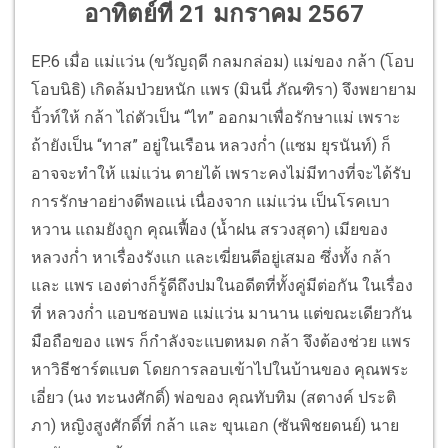
อาทิตย์ที่ 21 มกราคม 2567
EP.6 เมื่อ แม่แว่น (ขวัญฤดี กลมกล่อม) แม่ของ กล้า (โอบ
โอบนิธิ) เกิดล้มป่วยหนัก แพร (มินนี่ ภัณฑิรา) จึงพยายาม
บิ้วท์ให้ กล้า ไถ่ตัวเป็น “ไท” ออกมาเพื่อรักษาแม่ เพราะ
ถ้ายังเป็น “ทาส” อยู่ในเรือน หลวงก่ำ (แซม ยุรนันท์) ก็
อาจจะทำให้ แม่แว่น ตายได้ เพราะคงไม่มีทางที่จะได้รับ
การรักษาอย่างดีพอแน่ เนื่องจาก แม่แว่น เป็นโรคเบา
หวาน แถมยังถูก คุณเฟื้อง (น้ำฝน สรวงสุดา) เมียของ
หลวงก่ำ หาเรื่องรังแก และเฆี่ยนตีอยู่เสมอ ซึ่งทั้ง กล้า
และ แพร เองต่างก็รู้ดีถึงปมในอดีตที่ทั้งคู่มีต่อกัน ในเรื่อง
ที่ หลวงก่ำ แอบชอบพอ แม่แว่น มานาน แต่ขณะเดียวกัน
มือถือของ แพร ก็กำลังจะแบตหมด กล้า จึงต้องช่วย แพร
หาวิธีชาร์ตแบต โดยการลอบเข้าไปในบ้านของ คุณพระ
เอี่ยว (นง ทะนงศักดิ์) พ่อของ คุณทับทิม (สตางค์ ประติ
ภา) หญิงสูงศักดิ์ที่ กล้า และ ขุนเอก (ซันพิชยดนย์) นาย