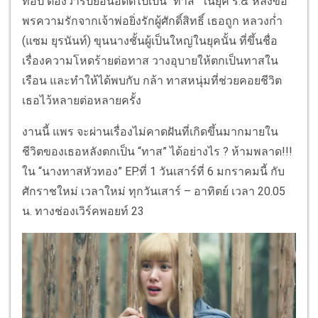
ท็อป ต้องวาร์ปย้อนอดีตไปเป็น “ทาส” ในยุค ร.๕ หลังขอ
พรความรักจากเจ้าพ่อยิ่งรักผู้ศักดิ์สิทธิ์ เธอถูก หลวงก่ำ
(แซม ยุรนันท์) ขุนนางชั้นผู้เป็นใหญ่ในยุคนั้น ที่ขึ้นชื่อ
เรื่องความโหดร้ายต่อทาส วางอุบายให้ตกเป็นทาสใน
เรือน และทำให้ได้พบกับ กล้า ทาสหนุ่มที่ช่วยคอยชีวิต
เธอไว้หลายต่อหลายครั้ง
งานนี้ แพร จะผ่านเรื่องไม่คาดฝันที่เกิดขึ้นมากมายใน
ชีวิตของเธอหลังตกเป็น “ทาส” ได้อย่างไร ? ห้ามพลาด!!!
ใน “นางทาสหัวทอง” EP.ที่ 1 วันเสาร์ที่ 6 มกราคมนี้ กับ
ศักราชใหม่ เวลาใหม่ ทุกวันเสาร์ – อาทิตย์ เวลา 20.05
น. ทางช่องเวิร์คพอยท์ 23