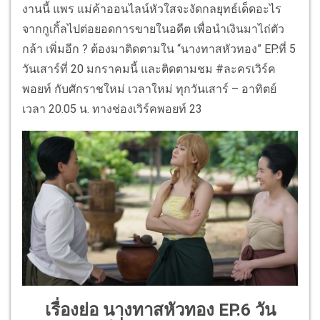
งานนี้ แพร แม่ค้าออนไลน์หัวใสจะงัดกลยุทธ์เด็ดอะไร
จากกูเกิ้ลไปต่อยอดการขายในอดีต เพื่อนำเงินมาไถ่ตัว
กล้า เพิ่มอีก ? ต้องมาติดตามใน “นางทาสหัวทอง” EP.ที่ 5
วันเสาร์ที่ 20 มกราคมนี้ และติดตามชม #ละครเวิร์ค
พอยท์ กับศักราชใหม่ เวลาใหม่ ทุกวันเสาร์ – อาทิตย์
เวลา 20.05 น. ทางช่องเวิร์คพอยท์ 23
เรื่องย่อ นางทาสหัวทอง EP.6 วัน