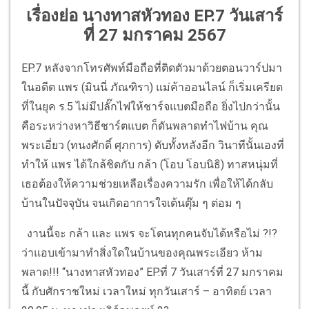
เรื่องย่อ นางทาสหัวทอง EP.7 วันเสาร์
ที่ 27 มกราคม 2567
EP.7 หลังจากโทรศัพท์มือถือที่ติดตัวมาด้วยตอนวาร์ปมา
ในอดีต แพร (มินนี่ ภัณฑิรา) แม่ค้าออนไลน์ ก็เริ่มเครียด
ที่ในยุค ร.5 ไม่มีปลั๊กไฟให้ชาร์จแบตมือถือ ยิ่งไปกว่านั้น
คือระหว่างหาวิธีชาร์ตแบต ก็ดันพลาดทําไฟบ้าน คุณ
พระเอี่ยว (ทนงศักดิ์ ศุภการ) ดับทั้งหลังอีก วินาทีนั้นเองที่
ทำให้ แพร ได้ใกล้ชิดกับ กล้า (โอบ โอบนิธิ) ทาสหนุ่มที่
เธอต้องให้ความช่วยเหลือเรื่องความรัก เพื่อให้ได้กลับ
บ้านในปัจจุบัน จนเกิดอาการใจเต้นตุ๊ม ๆ ต่อม ๆ
งานนี้จะ กล้า และ แพร จะโดนทุกคนจับได้หรือไม่ ?!?
ว่าแอบเข้ามาทำสิ่งใดในบ้านของคุณพระเอียว ห้าม
พลาด!!! “นางทาสหัวทอง” EP.ที่ 7 วันเสาร์ที่ 27 มกราคม
นี้ กับศักราชใหม่ เวลาใหม่ ทุกวันเสาร์ – อาทิตย์ เวลา