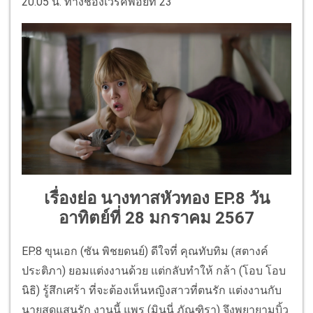
20.05 น. ทางช่องเวิร์คพอยท์ 23
เรื่องย่อ นางทาสหัวทอง EP.8 วัน
อาทิตย์ที่ 28 มกราคม 2567
EP.8 ขุนเอก (ซัน พิชยดนย์) ดีใจที่ คุณทับทิม (สตางค์
ประติภา) ยอมแต่งงานด้วย แต่กลับทำให้ กล้า (โอบ โอบ
นิธิ) รู้สึกเศร้า ที่จะต้องเห็นหญิงสาวที่ตนรัก แต่งงานกับ
นายสุดแสนรัก งานนี้ แพร (มินนี่ ภัณฑิรา) จึงพยายามบิ้ว