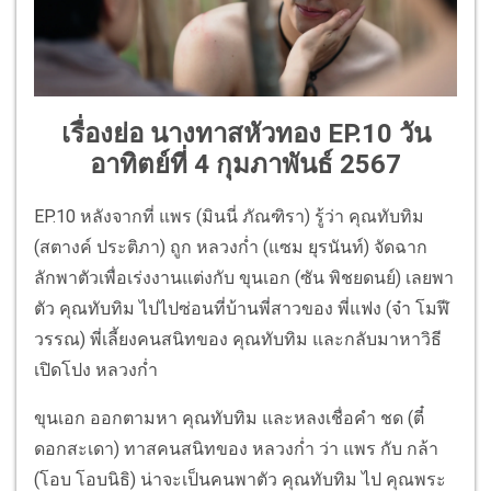
เรื่องย่อ นางทาสหัวทอง EP.10 วัน
อาทิตย์ที่ 4 กุมภาพันธ์ 2567
EP.10 หลังจากที่ แพร (มินนี่ ภัณฑิรา) รู้ว่า คุณทับทิม
(สตางค์ ประติภา) ถูก หลวงก่ำ (แซม ยุรนันท์) จัดฉาก
ลักพาตัวเพื่อเร่งงานแต่งกับ ขุนเอก (ซัน พิชยดนย์) เลยพา
ตัว คุณทับทิม ไปไปซ่อนที่บ้านพี่สาวของ พี่แฟง (จ๋า โมฬี
วรรณ) พี่เลี้ยงคนสนิทของ คุณทับทิม และกลับมาหาวิธี
เปิดโปง หลวงก่ำ
ขุนเอก ออกตามหา คุณทับทิม และหลงเชื่อคำ ชด (ตี๋
ดอกสะเดา) ทาสคนสนิทของ หลวงก่ำ ว่า แพร กับ กล้า
(โอบ โอบนิธิ) น่าจะเป็นคนพาตัว คุณทับทิม ไป คุณพระ