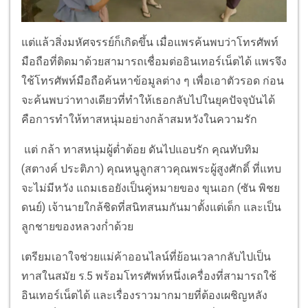
แต่แล้วสิ่งมหัศจรรย์ก็เกิดขึ้น เมื่อแพรค้นพบว่าโทรศัพท์
มือถือที่ติดมาด้วยสามารถเชื่อมต่ออินเทอร์เน็ตได้ แพรจึง
ใช้โทรศัพท์มือถือค้นหาข้อมูลต่าง ๆ เพื่อเอาตัวรอด ก่อน
จะค้นพบว่าทางเดียวที่ทำให้เธอกลับไปในยุคปัจจุบันได้
คือการทำให้ทาสหนุ่มอย่างกล้าสมหวังในความรัก
แต่ กล้า ทาสหนุ่มผู้ต่ำต้อย ดันไปแอบรัก คุณทับทิม
(สตางค์ ประติภา) คุณหนูลูกสาวคุณพระผู้สูงศักดิ์ ที่แทบ
จะไม่มีหวัง แถมเธอยังเป็นคู่หมายของ ขุนเอก (ซัน พิชย
ดนย์) เจ้านายใกล้ชิดที่สนิทสนมกันมาตั้งแต่เด็ก และเป็น
ลูกชายของหลวงก่ำด้วย
เตรียมเอาใจช่วยแม่ค้าออนไลน์ที่ย้อนเวลากลับไปเป็น
ทาสในสมัย ร.5 พร้อมโทรศัพท์หนึ่งเครื่องที่สามารถใช้
อินเทอร์เน็ตได้ และเรื่องราวมากมายที่ต้องเผชิญหลัง