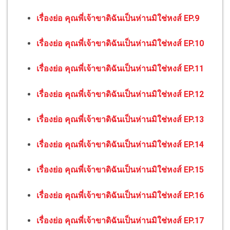
เรื่องย่อ คุณพี่เจ้าขาดิฉันเป็นห่านมิใช่หงส์ EP.9
เรื่องย่อ คุณพี่เจ้าขาดิฉันเป็นห่านมิใช่หงส์ EP.10
เรื่องย่อ คุณพี่เจ้าขาดิฉันเป็นห่านมิใช่หงส์ EP.11
เรื่องย่อ คุณพี่เจ้าขาดิฉันเป็นห่านมิใช่หงส์ EP.12
เรื่องย่อ คุณพี่เจ้าขาดิฉันเป็นห่านมิใช่หงส์ EP.13
เรื่องย่อ คุณพี่เจ้าขาดิฉันเป็นห่านมิใช่หงส์ EP.14
เรื่องย่อ คุณพี่เจ้าขาดิฉันเป็นห่านมิใช่หงส์ EP.15
เรื่องย่อ คุณพี่เจ้าขาดิฉันเป็นห่านมิใช่หงส์ EP.16
เรื่องย่อ คุณพี่เจ้าขาดิฉันเป็นห่านมิใช่หงส์ EP.17