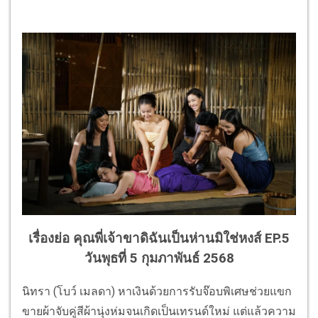
เรื่องย่อ คุณพี่เจ้าขาดิฉันเป็นห่านมิใช่หงส์ EP.5
วันพุธที่ 5 กุมภาพันธ์ 2568
นิทรา (โบว์ เมลดา) หาเงินด้วยการรับจ๊อบพิเศษช่วยแขก
ขายผ้าจับคู่สีผ้านุ่งห่มจนเกิดเป็นเทรนด์ใหม่ แต่แล้วความ