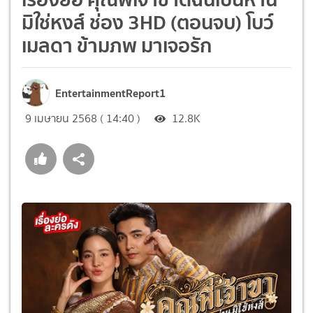
มิใช่หงส์ ช่อง 3HD (ตอนจบ) โบว์
เมลดา ข้ามภพ มาเจอรัก
EntertainmentReport1
9 เมษายน 2568 ( 14:40 )
12.8K