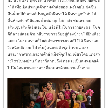
ช่อ นวล และ พุดซ้อน นางคณิกาในโรงแม่แฟงช่วยแต่งตั
วให้ เพื่อเปิดประมูลตัวตามคำสั่
งของแฟงโดยไม่ขัดขืน
คืนนั้นกปิตันเจมส์ประมูลตัวนิ
ทราได้ นิทราถูกบังคับให้
ขึ้นห้องกั
บกปิตันเจมส์ แต่พอถูกใช้กำลัง ข่มเหง...ตบ
จริง...จูบจริง ก็เริ่มเอะใจ.. หรือนี่ไม่ใช่การถ่ายละคร! โชค
ดีที่ฉายปลอมตัวมาสื
บราชการลับอยู่ห้องข้างๆ ได้ยินเสียง
เอะอะโครมครามก็โผล่
เข้ามาขวางเจมส์ไว้ได้ นิทราเลย
วิ่งหนีเตลิดออกไป เห็นผู้คนแต่งตัวชุดโบราณ และ
บรรยากาศย่านตรอกเต๊าสำเพ็
งที่จุดโคมเขียวโคมแดงสว่
างไสวไปทั้งย่าน นิทราก็ตกตะลึง! ก่อนจะเป็นลมหมดสติ
ไปในอ้
อมแขนของฉายที่ตามมาด้วยความเป็
นห่วง