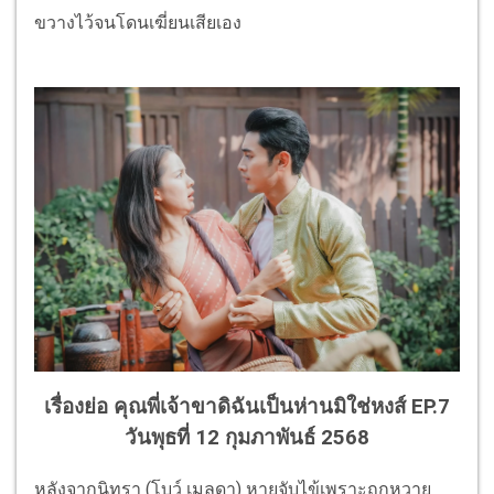
ขวางไว้จนโดนเฆี่ยนเสียเอง
เรื่องย่อ คุณพี่เจ้าขาดิฉันเป็นห่านมิใช่หงส์ EP.7
วันพุธที่ 12 กุมภาพันธ์ 2568
หลังจากนิทรา (โบว์ เมลดา) หายจับไข้เพราะถูกหวาย