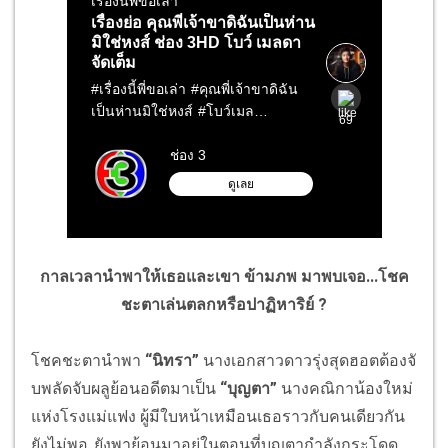
กาลเวลานำพาให้เธอและเขา ข้ามภพ มาพบเจอ...โชค
ชะตาเล่นตลกหรื
อปาฏิหาริย์ ?
โชคชะตานำพา
“นิทรา”
นางเอกสาวดาวรุ่งสุดฮอตต้องจั
บพลัดจับผลูย้อนอดีตมาเป็น
“บุญตา”
นางคณิกาน้องใหม่
แห่
งโรงแม่แฟง ผู้มีใบหน้าเหมือนเธอราวกั
บคนเดียวกัน
ยังไม่พอ..ยังพาย้
อนมาอยู่ในตอนที่บุญตากำลั
งกระโดด