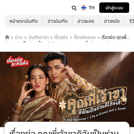
TH
เข้าสู่ระบบ
หน้าแรกบันเทิง
ข่าวบันเทิง
ข่าวละคร
ข่าวหนัง
รี
อ่าน
บันเทิงดารา
เรื่องย่อ
เรื่องย่อละคร
เรื่องย่อ คุณพี่
เจ้าขาดิฉันเป็นห่านมิใช่หงส์ ช่อง 3HD (ตอนจบ) โบว์ เมลดา ข้ามภพ มา
เจอรัก
เรื่องย่อ คุณพี่เจ้าขาดิฉันเป็นห่าน