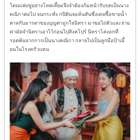
โดนแฟงขู่อย่างโหดเหี้
ยมจึงจำต้องก้มหน้ารับบทเป็
นนาง
คณิกาต่อไป จนกระทั่ง กปิตันจอห์นสันซึ่งเคยซื้อขายน้ำ
ตาลกับมารดาของบุญตาถูกใจนิทรา มาขอไถ่ตัวและจ่าย
ค่ามัดจำนิ
ทราเอาไว้ก่อนไปสิงคโปร์ นิทราโล่งอกที่
รอดพ้นจากการเป็
นนางคณิกา กลายไปเป็นลูกมือป้าเมี้
ยนในโรงครัวแทน