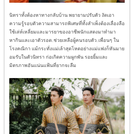
นิทราทั้งต้องหาทางกลับบ้าน พยายามปรับตัว งัดเอา
ความรู้รอบตั
วความสามารถพิเศษที่ทั้งสำเพ็
งต้องเลื่องลือ
ใช้เล่ห์เหลี่ยมและมารยาของอาชี
พนักแสดงมาทำมา
หากินและเอาตั
วรอด..ช่วยเหลือผู้คนรอบตัว..
เพื่อนๆ ใน
โรงคณิกา แม้กระทั่งแม่เล้าสุดโหดอย่
างแม่แฟงก็หันมาย
อมรับในตัวนิ
ทรา ก่อเกิดความผูกพัน รอยยิ้มและ
มิตรภาพอันแน่นแฟ้นที่
ยากจะลืม