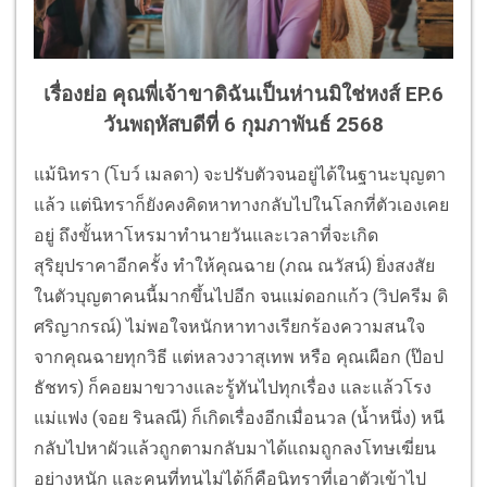
เรื่องย่อ คุณพี่เจ้าขาดิฉันเป็นห่านมิใช่หงส์ EP.6
วันพฤหัสบดีที่
6 กุมภาพันธ์
2568
แม้นิทรา (โบว์ เมลดา) จะปรับตัวจนอยู่ได้ในฐานะบุญตา
แล้ว แต่นิทราก็ยังคงคิดหาทางกลับไปในโลกที่ตัวเองเคย
อยู่ ถึงขั้นหาโหรมาทำนายวันและเวลาที่จะเกิด
สุริยุปราคาอีกครั้ง ทำให้คุณฉาย (ภณ ณวัสน์) ยิ่งสงสัย
ในตัวบุญตาคนนี้มากขึ้นไปอีก จนแม่ดอกแก้ว (วิปครีม ดิ
ศริญากรณ์) ไม่พอใจหนักหาทางเรียกร้องความสนใจ
จากคุณฉายทุกวิธี แต่หลวงวาสุเทพ หรือ คุณเผือก (ป๊อป
ธัชทร) ก็คอยมาขวางและรู้ทันไปทุกเรื่อง และแล้วโรง
แม่แฟง (จอย รินลณี) ก็เกิดเรื่องอีกเมื่อนวล (น้ำหนึ่ง) หนี
กลับไปหาผัวแล้วถูกตามกลับมาได้แถมถูกลงโทษเฆี่ยน
อย่างหนัก และคนที่ทนไม่ได้ก็คือนิทราที่เอาตัวเข้าไป