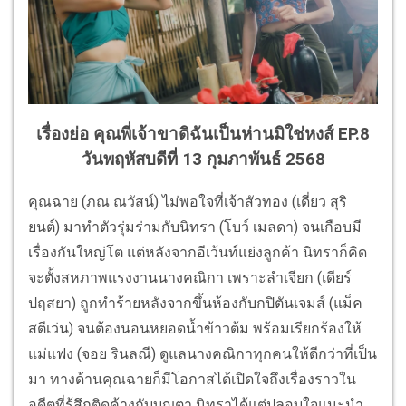
เรื่องย่อ คุณพี่เจ้าขาดิฉันเป็นห่านมิใช่หงส์ EP.8
วันพฤหัสบดีที่
13 กุมภาพันธ์
2568
คุณฉาย (ภณ ณวัสน์) ไม่พอใจที่เจ้าสัวทอง (เดี่ยว สุริ
ยนต์) มาทำตัวรุ่มร่ามกับนิทรา (โบว์ เมลดา) จนเกือบมี
เรื่องกันใหญ่โต แต่หลังจากอีเว้นท์แย่งลูกค้า นิทราก็คิด
จะตั้งสหภาพแรงงานนางคณิกา เพราะลำเจียก (เดียร์
ปฤสยา) ถูกทำร้ายหลังจากขึ้นห้องกับกปิตันเจมส์ (แม็ค
สตีเว่น) จนต้องนอนหยอดน้ำข้าวต้ม พร้อมเรียกร้องให้
แม่แฟง (จอย รินลณี) ดูแลนางคณิกาทุกคนให้ดีกว่าที่เป็น
มา ทางด้านคุณฉายก็มีโอกาสได้เปิดใจถึงเรื่องราวใน
อดีตที่รู้สึกติดค้างกับบุญตา นิทราได้แต่ปลอบใจแนะนำ