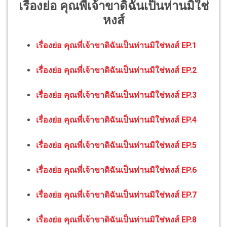
เรื่องย่อ คุณพี่เจ้าขาดิฉันเป็นห่านมิใช่
หงส์
เรื่องย่อ คุณพี่เจ้าขาดิฉันเป็นห่านมิใช่หงส์ EP.1
เรื่องย่อ คุณพี่เจ้าขาดิฉันเป็นห่านมิใช่หงส์ EP.2
เรื่องย่อ คุณพี่เจ้าขาดิฉันเป็นห่านมิใช่หงส์ EP.3
เรื่องย่อ คุณพี่เจ้าขาดิฉันเป็นห่านมิใช่หงส์ EP.4
เรื่องย่อ คุณพี่เจ้าขาดิฉันเป็นห่านมิใช่หงส์ EP.5
เรื่องย่อ คุณพี่เจ้าขาดิฉันเป็นห่านมิใช่หงส์ EP.6
เรื่องย่อ คุณพี่เจ้าขาดิฉันเป็นห่านมิใช่หงส์ EP.7
เรื่องย่อ คุณพี่เจ้าขาดิฉันเป็นห่านมิใช่หงส์ EP.8