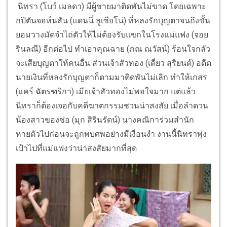
นิทรา (โบว์ เมลดา) มีผู้ชายมาติดพันไม่ขาด โดยเฉพาะ
กปิตันจอห์นสัน (แดนนี่ ลูเซียโน่) ที่หลงรักบุญตาจนถึงขั้น
ยอมวางมัดจำไถ่ตัวให้ไม่ต้องรับแขกในโรงแม่แฟง (จอย
รินลณี) อีกต่อไป ทำเอาคุณฉาย (ภณ ณวัสน์) ร้อนใจกลัว
จะเสียบุญตาให้คนอื่น ส่วนเจ้าสัวทอง (เดี่ยว สุริยนต์) อดีต
นายเงินที่หลงรักบุญตาก็ตามมาติดพันไม่เลิก ทำให้เกสร
(แคร์ ฉัตรฑริกา) เมียเจ้าสัวทองไม่พอใจมาก แต่แล้ว
นิทราก็ต้องเจอกับคดีฆาตกรรมชวนน่าสงสัย เมื่อลำดวน
น้องสาวของช่อ (มุก สิรินรัตน์) นางคณิการ่วมสำนัก
หายตัวไปก่อนจะถูกพบศพอย่างมีเงื่อนงำ งานนี้นิทราพุ่ง
เป้าไปที่แม่แฟงว่าน่าสงสัยมากที่สุด