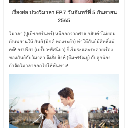
เรื่องย่อ บ่วงวิมาลา EP.7 วันจันทร์ที่ 5 กันยายน
2565
วิมาลา (ปูเป้-เกศรินทร์) หนีออกจากศาล กลับคำไม่ยอม
เป็นพยานให้ กันย์ (มิกค์ ทองระย้า) ทำให้กันย์มีสิทธิ์แพ้
คดี! อรปรียา (เปรี้ยว-ทัศนียา) ก็เริ่มระแคะระคายเรื่อง
ของกันย์กับวิมาลา จึงสั่ง สิงห์ (บีม-ศรัณยู) กับลูกน้อง
กำจัดวิมาลาออกไปให้พ้นทาง!