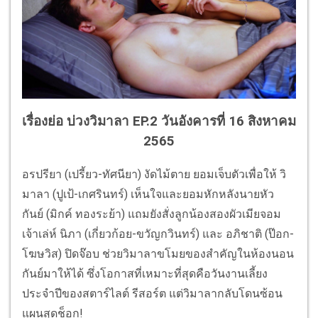
เรื่องย่อ บ่วงวิมาลา EP.2 วันอังคารที่ 16 สิงหาคม
2565
อรปรียา (เปรี้ยว-ทัศนียา) งัดไม้ตาย ยอมเจ็บตัวเพื่อให้ วิ
มาลา (ปูเป้-เกศรินทร์) เห็นใจและยอมหักหลังนายหัว
กันย์ (มิกค์ ทองระย้า) แถมยังสั่งลูกน้องสองผัวเมียจอม
เจ้าเล่ห์ นิภา (เกี่ยวก้อย-ขวัญกวินทร์) และ อภิชาติ (ป๊อก-
โฆษวิส) ปิดจ๊อบ ช่วยวิมาลาขโมยของสำคัญในห้องนอน
กันย์มาให้ได้ ซึ่งโอกาสที่เหมาะที่สุดคือวันงานเลี้ยง
ประจำปีของสตาร์ไลต์ รีสอร์ต แต่วิมาลากลับโดนซ้อน
แผนสุดช็อก!