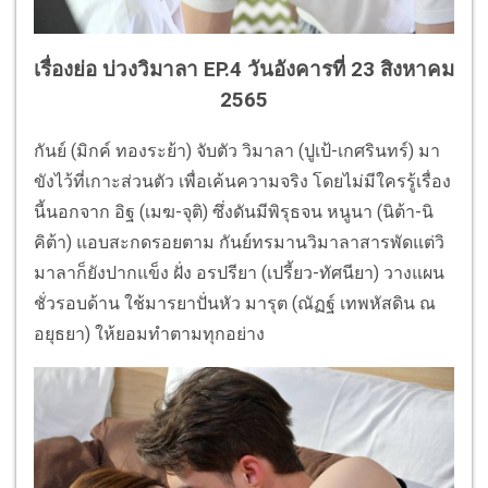
เรื่องย่อ บ่วงวิมาลา EP.4 วันอังคารที่ 23 สิงหาคม
2565
กันย์ (มิกค์ ทองระย้า) จับตัว วิมาลา (ปูเป้-เกศรินทร์) มา
ขังไว้ที่เกาะส่วนตัว เพื่อเค้นความจริง โดยไม่มีใครรู้เรื่อง
นี้นอกจาก อิฐ (เมฆ-จุติ) ซึ่งดันมีพิรุธจน หนูนา (นิต้า-นิ
คิต้า) แอบสะกดรอยตาม กันย์ทรมานวิมาลาสารพัดแต่วิ
มาลาก็ยังปากแข็ง ฝั่ง อรปรียา (เปรี้ยว-ทัศนียา) วางแผน
ชั่วรอบด้าน ใช้มารยาปั่นหัว มารุต (ณัฏฐ์ เทพหัสดิน ณ
อยุธยา) ให้ยอมทำตามทุกอย่าง