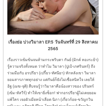
เรื่องย่อ บ่วงวิมาลา EP.5 วันจันทร์ที่ 29 สิงหาคม
2565
เรื่องราวเข้มข้นจนห้ามกระพริบตา กันย์ (มิกค์ ทองระย้า)
รู้ความจริงทั้งหมด ว่าทำไม วิมาลา (ปูเป้-เกศรินทร์) ถึง
ร่วมมือกับ อรปรียา (เปรี้ยว-ทัศนียา) หักหลังเขา วิมาลา
ยอมสารภาพทุกอย่าง แต่กันย์ก็ยังไม่เชื่อสนิทใจ เลยให้
อิฐ (เมฆ-จุติ) สืบจนรู้ว่าวิมาลาคือน้องสาวของ ปรินทร์
(เข้ม-หัสวีร์) ทำให้เขายิ่งช็อก! ฟากอรปรียาผู้ไม่เคยยอม
แพ้ใคร เจอผัวเมียหน้าเลือด นิภา (เกี่ยวก้อย-ขวัญกวิน