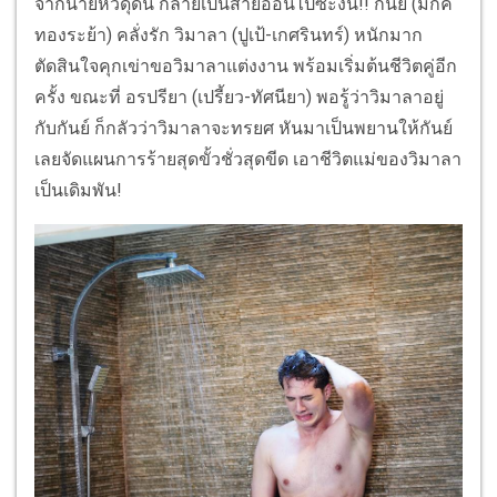
จากนายหัวดุดัน กลายเป็นสายอ้อนไปซะงั้น!! กันย์ (มิกค์
ทองระย้า) คลั่งรัก วิมาลา (ปูเป้-เกศรินทร์) หนักมาก
ตัดสินใจคุกเข่าขอวิมาลาแต่งงาน พร้อมเริ่มต้นชีวิตคู่อีก
ครั้ง ขณะที่ อรปรียา (เปรี้ยว-ทัศนียา) พอรู้ว่าวิมาลาอยู่
กับกันย์ ก็กลัวว่าวิมาลาจะทรยศ หันมาเป็นพยานให้กันย์
เลยจัดแผนการร้ายสุดขั้วชั่วสุดขีด เอาชีวิตแม่ของวิมาลา
เป็นเดิมพัน!