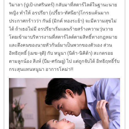
วิมาลา (ปูเป้-เกศรินทร์) กลับมาที่สตาร์ไลต์ในฐานะนาย
หญิง ทำให้ อรปรียา (เปรี้ยว-ทัศนียา)โกรธแค้นมาก
ประกาศกร้าวว่า กันย์ (มิกค์ ทองระย้า) จะมีความสุขไม่
ได้ ถ้าเธอไม่มี อรปรียาเริ่มแผนร้ายสร้างความวุ่นวาย
โดยเข้ามาบริหารงานที่สตาร์ไลต์ตามสิทธิ์ทางกฎหมาย
และดึงคนของนายหัวกันย์มาเป็นพวกของตัวเอง ส่วน
อิทธิฤทธิ์ (เมฆ-จุติ) กับ หนูนา (นิต้า-นิคิต้า) สะกดรอย
ตามลูกน้อง สิงห์ (บีม-ศรัณยู) ไป แต่ถูกจับได้ อิทธิฤทธิ์รับ
กระสุนแทนหนูนา อาการโคม่า!!