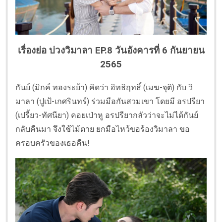
เรื่องย่อ บ่วงวิมาลา EP.8 วันอังคารที่ 6 กันยายน
2565
กันย์ (มิกค์ ทองระย้า) คิดว่า อิทธิฤทธิ์ (เมฆ-จุติ) กับ วิ
มาลา (ปูเป้-เกศรินทร์) ร่วมมือกันสวมเขา โดยมี อรปรียา
(เปรี้ยว-ทัศนียา) คอยเป่าหู อรปรียากลัวว่าจะไม่ได้กันย์
กลับคืนมา จึงใช้ไม้ตาย ยกมือไหว้ขอร้องวิมาลา ขอ
ครอบครัวของเธอคืน!