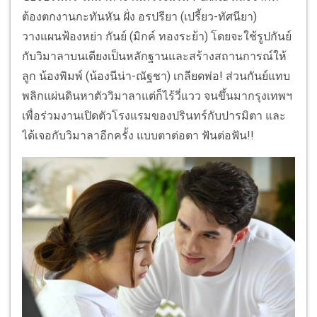
ต้องตกงานกะทันหัน ฝั่ง อรปรียา (เปรี้ยว-ทัศนียา)
วางแผนฟ้องหย่า กันย์ (มิกค์ ทองระย้า) โดยจะใช้รูปกันย์
กับวิมาลาบนเตียงเป็นหลักฐานและสร้างสถานการณ์ให้
ลูก น้องพิมพ์ (น้องนีน่า-ณัฐชา) เกลียดพ่อ! ส่วนกันย์แทบ
พลิกแผ่นดินหาตัววิมาลาแต่ก็ไร้วี่แวว จนขึ้นมากรุงเทพฯ
เพื่อร่วมงานเปิดตัวโรงแรมของปรินทร์กับปารมิตา และ
ได้เจอกับวิมาลาอีกครั้ง แบบตาต่อตา ฟันต่อฟัน!!