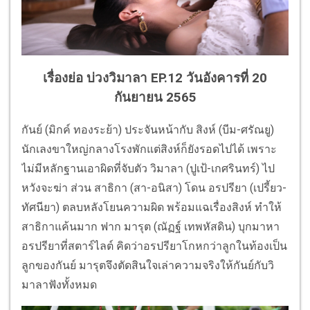
เรื่องย่อ บ่วงวิมาลา EP.12 วันอังคารที่ 20
กันยายน 2565
กันย์ (มิกค์ ทองระย้า) ประจันหน้ากับ สิงห์ (บีม-ศรัณยู)
นักเลงขาใหญ่กลางโรงพักแต่สิงห์ก็ยังรอดไปได้ เพราะ
ไม่มีหลักฐานเอาผิดที่จับตัว วิมาลา (ปูเป้-เกศรินทร์) ไป
หวังจะฆ่า ส่วน สาธิกา (สา-อนิสา) โดน อรปรียา (เปรี้ยว-
ทัศนียา) ตลบหลังโยนความผิด พร้อมแฉเรื่องสิงห์ ทำให้
สาธิกาแค้นมาก ฟาก มารุต (ณัฏฐ์ เทพหัสดิน) บุกมาหา
อรปรียาที่สตาร์ไลต์ คิดว่าอรปรียาโกหกว่าลูกในท้องเป็น
ลูกของกันย์ มารุตจึงตัดสินใจเล่าความจริงให้กันย์กับวิ
มาลาฟังทั้งหมด