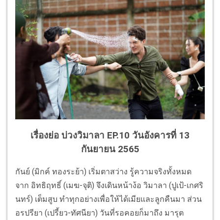
เรื่องย่อ บ่วงวิมาลา EP.10 วันอังคารที่ 13
กันยายน 2565
กันย์ (มิกค์ ทองระย้า) เริ่มตาสว่าง รู้ความจริงทั้งหมด
จาก อิทธิฤทธิ์ (เมฆ-จุติ) จึงเดินหน้าง้อ วิมาลา (ปูเป้-เกศริ
นทร์) เต็มสูบ ทำทุกอย่างเพื่อให้ได้เมียและลูกคืนมา ส่วน
อรปรียา (เปรี้ยว-ทัศนียา) วันที่รอคอยก็มาถึง มารุต