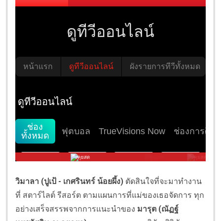
วิมาลา
(ปูเป้ - เกศรินทร์ น้อยผึ้ง)
ตัดสินใจที่จะมาทำงาน
ที่ สตาร์ไลต์ รีสอร์ต ตามแผนการที่แม่ของเธอจัดการ ทุก
อย่างเสร็จสรรพจากการแนะนำของ
มารุต
(ณัฏฐ์