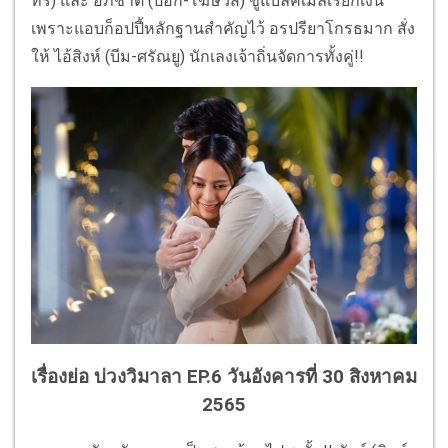
ทร์) และ อภิชาติ (ป๊อก-โฆษวิส) ขู่แบล็คเมล์เรียกเงิน
เพราะแอบก็อปปี้หลักฐานสำคัญไว้ อรปรียาโกรธมาก สั่ง
ให้ ไอ้สิงห์ (บีม-ศรัณยู) นักเลงเจ้าถิ่นจัดการทั้งคู่!!
เรื่องย่อ บ่วงวิมาลา EP.6 วันอังคารที่ 30 สิงหาคม
2565