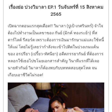
เรื่องย่อ บ่วงวิมาลา EP.1 วันจันทร์ที่ 15 สิงหาคม
2565
เปิดฉากตอนแรกสุดเดือด!! วิมาลา (ปูเป้-เกศรินทร์) จำใจ
ต้องไปทำงานเป็นเลขาของ กันย์ (มิกค์ ทองระย้า) ที่ส
ตาร์ไลต์ รีสอร์ต เพราะต้องการเงินมารักษาแม่และใช้หนี้
ให้แม่ โดยไม่รู้เลยว่ากำลังจะเข้าไปติดในบ่วงเกมแค้น
ของ อรปรียา (เปรี้ยว-ทัศนียา) อดีตภรรยากันย์ ที่ต้องการ
หลอกใช้เธอไปขโมยเอกสารสำคัญ วินาทีแรกที่ได้เจอ
นายหัวกันย์ วิมาลาก็ต้องพบกับบททดสอบสุดโหด จน
เกือบเอาชีวิตไม่รอด!