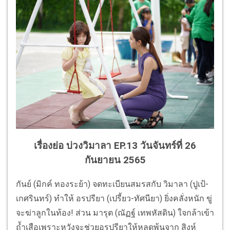
เรื่องย่อ บ่วงวิมาลา EP.13 วันจันทร์ที่ 26
กันยายน 2565
กันย์ (มิกค์ ทองระย้า) จดทะเบียนสมรสกับ วิมาลา (ปูเป้-
เกศรินทร์) ทำให้ อรปรียา (เปรี้ยว-ทัศนียา) ยิ่งคลั่งหนัก ขู่
จะฆ่าลูกในท้อง! ส่วน มารุต (ณัฏฐ์ เทพหัสดิน) ใจกล้าเข้า
ถ้ำเสือเพราะหวังจะช่วยอรปรียาให้หลุดพ้นจาก สิงห์