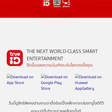
THE NEXT WORLD-CLASS SMART
ENTERTAINMENT
อีกขั้นของความบันเทิงระดับโลกตรงใจคุณ
วันนี้
ดู
สิทธิพิเศษ
อ่าน
เกม
ตาตั้ง
ช้อปปิ้ง
แพ็กเกจ
กล่องทรูไอดีทีวี
คอมมูนิตี้
บริการช่วยเหลือทรูไอดี