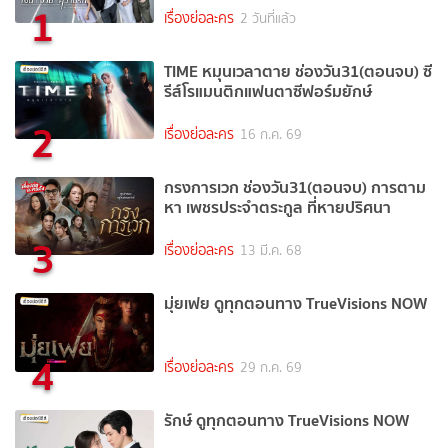
1
เรื่องย่อละคร
2 วันที่แล้ว
TIME หมุนเวลาตาย ช่องวัน31(ตอนจบ) ซี
รีส์โรแมนติกแฟนตาซีฟอร์มยักษ์
2
เรื่องย่อละคร
16 ก.ค. 69
กรงการเวก ช่องวัน31(ตอนจบ) การตาม
หา เพชรประจำตระกูล ที่หายปริศนา
3
เรื่องย่อละคร
13 มี.ค. 68
มุ่ยเฟย ดูทุกตอนทาง TrueVisions NOW
4
เรื่องย่อละคร
29 ก.ค. 69
รักษ์ ดูทุกตอนทาง TrueVisions NOW