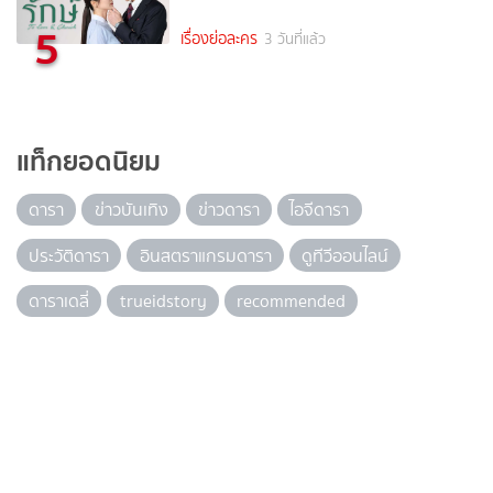
5
เรื่องย่อละคร
3 วันที่แล้ว
แท็กยอดนิยม
ดารา
ข่าวบันเทิง
ข่าวดารา
ไอจีดารา
ประวัติดารา
อินสตราแกรมดารา
ดูทีวีออนไลน์
ดาราเดลี่
trueidstory
recommended