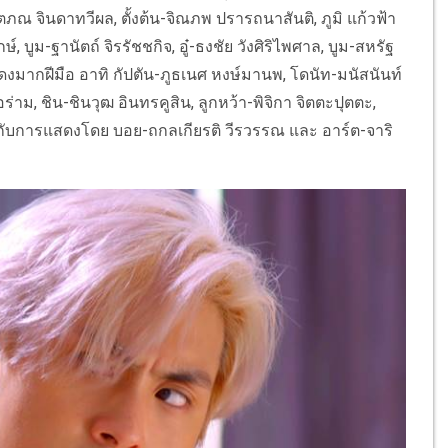
ภณ จินดาทวีผล, ตั้งต้น-จิณภพ ปรารถนาสันติ, ภูมิ แก้วฟ้า
ษ์, บูม-ฐานัตถ์ จิรรัชชกิจ, อู๋-ธงชัย วังศิริไพศาล, บูม-สหรัฐ
งมากฝีมือ อาทิ กัปตัน-ภูธเนศ หงษ์มานพ, โดนัท-มนัสนันท์
วอร่าม, ชิน-ชินวุฒ อินทรคูสิน, ลูกหว้า-พิจิกา จิตตะปุตตะ,
 กำกับการแสดงโดย บอย-ถกลเกียรติ วีรวรรณ และ อาร์ต-จาริ