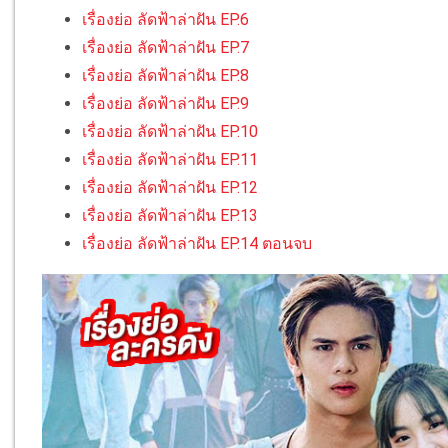
เรื่องย่อ ลัดฟ้าล่าฝัน EP.6
เรื่องย่อ ลัดฟ้าล่าฝัน EP.7
เรื่องย่อ ลัดฟ้าล่าฝัน EP.8
เรื่องย่อ ลัดฟ้าล่าฝัน EP.9
เรื่องย่อ ลัดฟ้าล่าฝัน EP.10
เรื่องย่อ ลัดฟ้าล่าฝัน EP.11
เรื่องย่อ ลัดฟ้าล่าฝัน EP.12
เรื่องย่อ ลัดฟ้าล่าฝัน EP.13
เรื่องย่อ ลัดฟ้าล่าฝัน EP.14 ตอนจบ