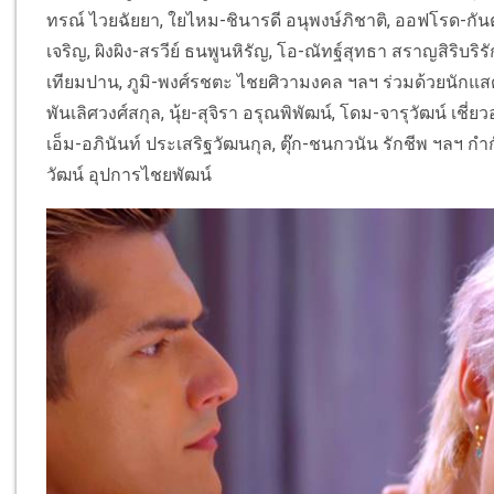
ทรณ์ ไวยฉัยยา, ใยไหม-ชินารดี อนุพงษ์ภิชาติ, ออฟโรด-กันต
เจริญ, ผิงผิง-สรวีย์ ธนพูนหิรัญ, โอ-ณัทฐ์สุทธา สราญสิริบริรัก
เทียมปาน, ภูมิ-พงศ์รชตะ ไชยศิวามงคล ฯลฯ ร่วมด้วยนักแสด
พันเลิศวงศ์สกุล, นุ้ย-สุจิรา อรุณพิพัฒน์, โดม-จารุวัฒน์ เชี่ย
เอ็ม-อภินันท์ ประเสริฐวัฒนกุล, ตุ๊ก-ชนกวนัน รักชีพ ฯลฯ
วัฒน์ อุปการไชยพัฒน์