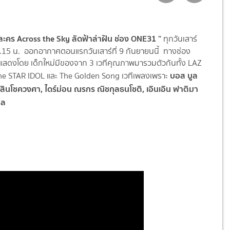
่อละคร Across the Sky ลัดฟ้าล่าฝัน ช่อง ONE31 ”
ทุกวันเสาร์
.15 น. ออกอากาศตอนแรกวันเสาร์ที่ 9 กันยายนนี้ ทางช่อง
แสดงโดย เด็กใหม่มีของจาก 3 เวทีคุณภาพมารวมตัวกันทั้ง LAZ
บอส บูล
he STAR IDOL และ The Golden Song เวทีเพลงเพราะ
ภูสินโชควงศา
,
ไดร์ม่อน ณรกร ณิชกุลธนโชติ
,
เอินเอิน ฟาติมา
กุล