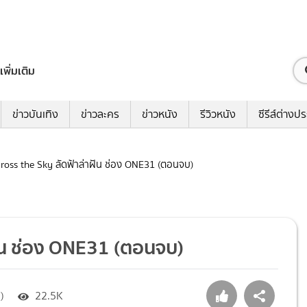
เพิ่มเติม
ข่าวบันเทิง
ข่าวละคร
ข่าวหนัง
รีวิวหนัง
ซีรีส์ต่างป
Across the Sky ลัดฟ้าล่าฝัน ช่อง ONE31 (ตอนจบ)
าฝัน ช่อง ONE31 (ตอนจบ)
)
22.5K