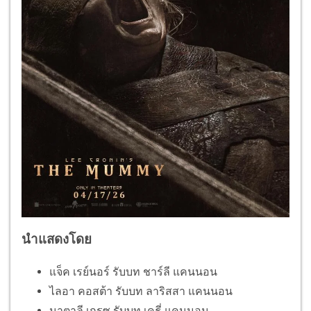
นำแสดงโดย
แจ็ค เรย์นอร์ รับบท ชาร์ลี แคนนอน
ไลอา คอสต้า รับบท ลาริสสา แคนนอน
นาตาลี เกรซ รับบท เคธี่ แคนนอน