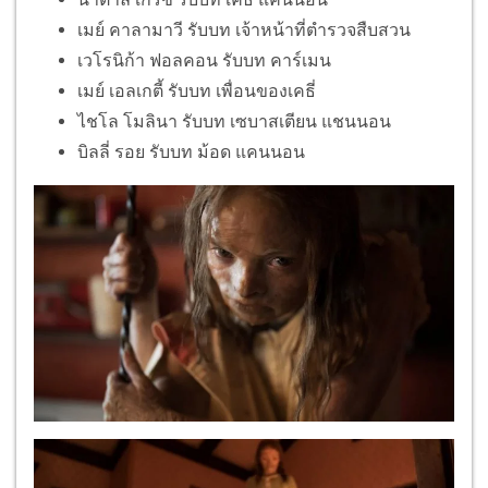
เมย์ คาลามาวี รับบท เจ้าหน้าที่ตำรวจสืบสวน
เวโรนิก้า ฟอลคอน รับบท คาร์เมน
เมย์ เอลเกตี้ รับบท เพื่อนของเคธี่
ไชโล โมลินา รับบท เซบาสเตียน แชนนอน
บิลลี่ รอย รับบท ม้อด แคนนอน