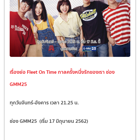
เรื่องย่อ Fleet On Time กาลครั้งหนึ่งรักของเ
รา ช่อง
GMM25
ทุกวันจันทร์-
อังคาร เวลา
21.25
น.
ช่อง
GMM25
(เริ่ม
17
มิถุนายน
2562
)