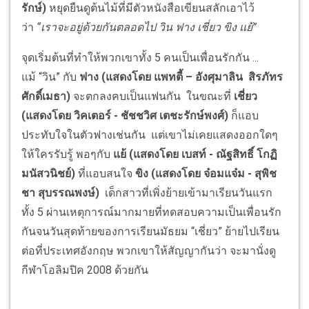
รักษ์)
หยุดยืนดูต้นไม้ที่มีตัวหนังสือเขียนสลักเอาไว้
ว่า
“เราจะอยู่ด้วยกันตลอดไป วิน ฟาง เชี่ยว ขิง แย้”
จุดเริ่มต้นที่ทำให้พวกเขาทั้ง 5 คนเป็นเพื่อนรักกัน ...
แม้ “วิน” กับ
ฟาง (แสดงโดย แพทตี้
–
อังศุมาลิน สิรภัทร
ศักดิ์เมธา)
จะตกลงคบเป็นแฟนกัน ในขณะที่
เชี่ยว
(แสดงโดย วิคเตอร์
- ชัชชวิศ เตชะรักษ์พงศ์)
ก็แอบ
ประทับใจในตัวฟางเช่นกัน แต่เขาไม่เคยแสดงออกใดๆ
ให้ใครรับรู้ พอๆกับ
แย้ (แสดงโดย เบสท์
-
ณัฐสิทธิ์ โกฏิ
มนัสวนิชย์)
ที่แอบสนใจ
ขิง (แสดงโดย จ๋อมแจ๋ม
- สุพิช
ชา สุบรรณพงษ์)
เด็กสาวที่เพิ่งย้ายเข้ามาเรียนวันแรก
ทั้ง 5 ผ่านเหตุการณ์มากมายที่ทดสอบความเป็นเพื่อนรัก
กันจนวันสุดท้ายของการเรียนมัธยม “เชี่ยว” ย้ายไปเรียน
ต่อที่ประเทศอังกฤษ พวกเขาให้สัญญากันว่า จะมานั่งดู
กีฬาโอลิมปิค 2008 ด้วยกัน