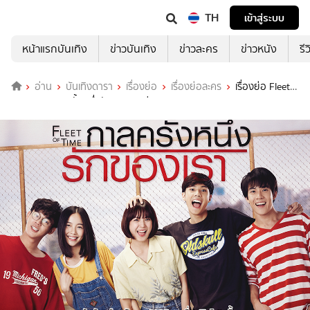
TH
เข้าสู่ระบบ
หน้าแรกบันเทิง
ข่าวบันเทิง
ข่าวละคร
ข่าวหนัง
รี
อ่าน
บันเทิงดารา
เรื่องย่อ
เรื่องย่อละคร
เรื่องย่อ Fleet
On Time กาลครั้งหนึ่งรักของเรา ช่อง GMM25