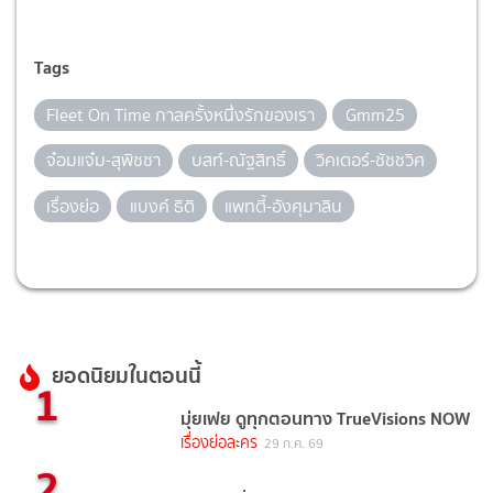
Tags
Fleet On Time กาลครั้งหนึ่งรักของเรา
Gmm25
จ๋อมแจ๋ม-สุพิชชา
บสท์-ณัฐสิทธิ์
วิคเตอร์-ชัชชวิศ
เรื่องย่อ
แบงค์ ธิติ
แพทตี้-อังศุมาลิน
ยอดนิยมในตอนนี้
1
มุ่ยเฟย ดูทุกตอนทาง TrueVisions NOW
เรื่องย่อละคร
29 ก.ค. 69
2