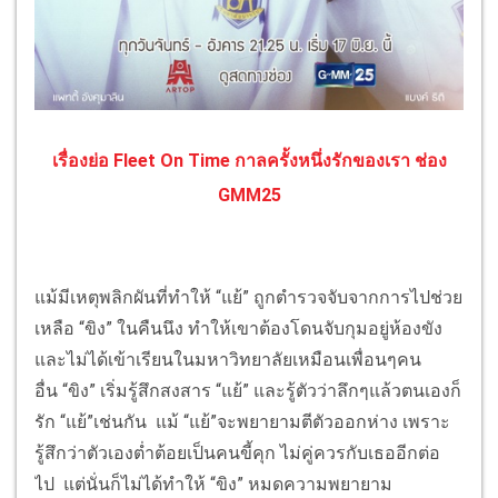
เรื่องย่อ Fleet On Time กาลครั้งหนึ่งรักของเ
รา ช่อง
GMM25
แม้มีเหตุพลิกผันที่ทำให้ “แย้” ถูกตำรวจจับจากการไปช่วย
เหลือ “ขิง” ในคืนนึง ทำให้เขาต้องโดนจับกุมอยู่ห้องขัง
และไม่ได้เข้าเรียนในมหาวิทยาลัยเหมือนเพื่อนๆคน
อื่น “ขิง” เริ่มรู้สึกสงสาร “แย้” และรู้ตัวว่าลึกๆแล้วตนเองก็
รัก “แย้”เช่นกัน แม้ “แย้”จะพยายามตีตัวออกห่าง เพราะ
รู้สึกว่าตัวเองต่ำต้อยเป็นคนขี้คุก ไม่คู่ควรกับเธออีกต่อ
ไป แต่นั่นก็ไม่ได้ทำให้ “ขิง” หมดความพยายาม