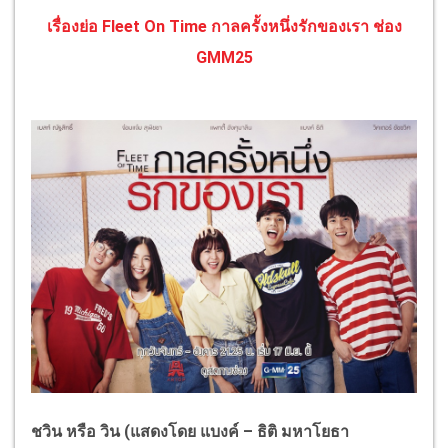
เรื่องย่อ Fleet On Time กาลครั้งหนึ่งรักของเ
รา ช่อง
GMM25
ชวิน หรือ วิน (แสดงโดย แบงค์
– ธิติ มหาโยธา