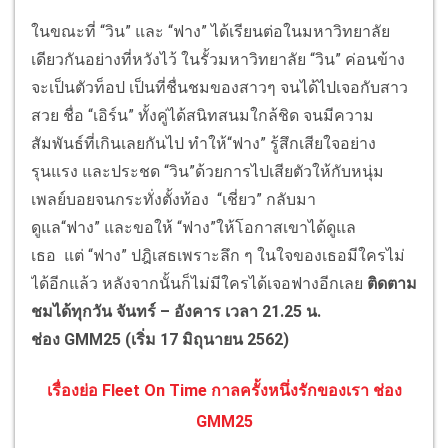
ในขณะที่ “วิน” และ “ฟาง” ได้เรียนต่อในมหาวิทยาลัย
เดียวกันอย่างที่หวังไว้ ในรั้วมหาวิทยาลัย “วิน” ค่อนข้าง
จะเป็นตัวท็อป เป็นที่ชื่นชมของสาวๆ จนได้ไปเจอกับสาว
สวย ชื่อ “เอิร์น” ทั้งคู่ได้สนิทสนมใกล้ชิด จนมีความ
สัมพันธ์ที่เกินเลยกันไป ทำให้“ฟาง” รู้สึกเสียใจอย่าง
รุนแรง และประชด “วิน”ด้วยการไปเสียตัวให้กับหนุ่ม
เพลย์บอยจนกระทั่งตั้งท้อง “เชี่ยว” กลับมา
ดูแล“ฟาง” และขอให้ “ฟาง”ให้โอกาสเขาได้ดูแล
เธอ แต่ “ฟาง” ปฎิเสธเพราะลึก ๆ ในใจของเธอมีใครไม่
ได้อีกแล้ว หลังจากนั้นก็ไม่มีใครได้เจอฟางอีกเลย
ติดตาม
ชมได้ทุกวัน
จันทร์
–
อังคาร เวลา
21.25
น.
ช่อง
GMM25
(เริ่ม
17
มิถุนายน
2562
)
เรื่องย่อ Fleet On Time กาลครั้งหนึ่งรักของเ
รา ช่อง
GMM25