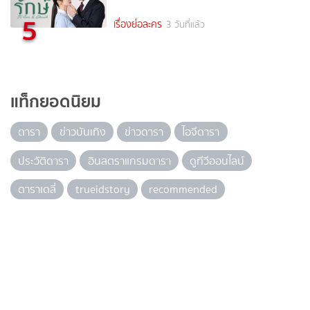
5
เรื่องย่อละคร
3 วันที่แล้ว
แท็กยอดนิยม
ดารา
ข่าวบันเทิง
ข่าวดารา
ไอจีดารา
ประวัติดารา
อินสตราแกรมดารา
ดูทีวีออนไลน์
ดาราเดลี่
trueidstory
recommended