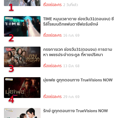
1
เรื่องย่อละคร
2 วันที่แล้ว
TIME หมุนเวลาตาย ช่องวัน31(ตอนจบ) ซี
รีส์โรแมนติกแฟนตาซีฟอร์มยักษ์
2
เรื่องย่อละคร
16 ก.ค. 69
กรงการเวก ช่องวัน31(ตอนจบ) การตาม
หา เพชรประจำตระกูล ที่หายปริศนา
3
เรื่องย่อละคร
13 มี.ค. 68
มุ่ยเฟย ดูทุกตอนทาง TrueVisions NOW
4
เรื่องย่อละคร
29 ก.ค. 69
รักษ์ ดูทุกตอนทาง TrueVisions NOW