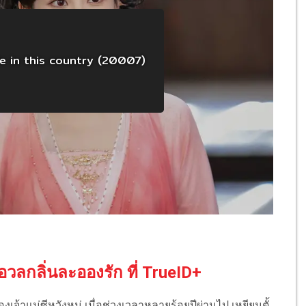
วลกลิ่นละอองรัก ที่ TrueID+
งเจ้าแม่ซีหวังหมู่ เมื่อช่วงเวลาหลายร้อยปีผ่านไป เหยียนตั้