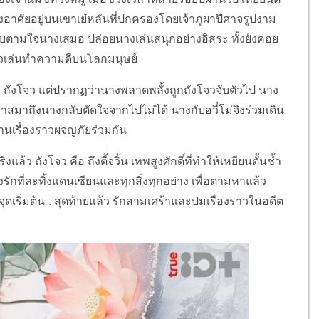
งอาศัยอยู่บนเขาเย๋หลันที่ปกครองโดยเจ้าภูผาปีศาจรูปงาม
่กลับตามใจนางเสมอ ปล่อยนางเล่นสนุกอย่างอิสระ ทั้งยังคอย
่ยวเล่นทำความดีบนโลกมนุษย์
่า ถังโจว แต่ปรากฏว่านางพลาดพลั้งถูกถังโจวจับตัวไป นาง
อกาสมาถึงนางกลับตัดใจจากไปไม่ได้ นางกับอวี๋โม่จึงร่วมเดิน
่านเรื่องราวผจญภัยร่วมกัน
ว ถังโจว คือ ถึงตี้จวิ้น เทพสูงศักดิ์ที่ทำให้เหยียนตั้นช้ำ
งรักที่ละทิ้งแดนเซียนและทุกสิ่งทุกอย่าง เพื่อตามหาแล้ว
จุดเริ่มต้น... สุดท้ายแล้ว รักสามเศร้าและปมเรื่องราวในอดีต