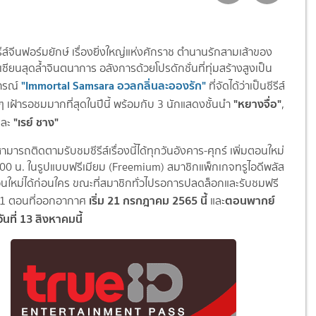
ีส์จีนฟอร์มยักษ์ เรื่องยิ่งใหญ่แห่งศักราช ตำนานรักสามเส้าของ
เซียนสุดล้ำจินตนาการ อลังการด้วยโปรดักชั่นที่ทุ่มสร้างสูงเป็น
"Immortal Samsara อวลกลิ่นละอองรัก"
ารณ์
ที่จัดได้ว่าเป็นซีรีส์
"หยางจื่อ"
 ๆ เฝ้ารอชมมากที่สุดในปีนี้ พร้อมกับ 3 นักแสดงชั้นนำ
,
"เรย์ ชาง"
และ
มารถติดตามรับชมซีรีส์เรื่องนี้ได้ทุกวันอังคาร-ศุกร์ เพิ่มตอนใหม่
.00 น. ในรูปแบบฟรีเมียม (Freemium) สมาชิกแพ็กเกจทรูไอดีพลัส
นใหม่ได้ก่อนใคร ขณะที่สมาชิกทั่วไปรอการปลดล็อกและรับชมฟรี
เริ่ม 21 กรกฎาคม 2565 นี้
ตอนพากย์
ละ 1 ตอนที่ออกอากาศ
และ
วันที่ 13 สิงหาคมนี้