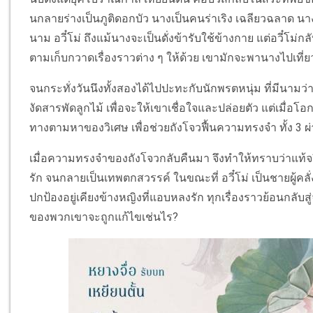
นกลายร่างเป็นภูติดอกบัว นางเป็นคนร่าเริง เฉลียวฉลาด นา
นาม อวี๋โม่ ถึงแม้นางจะเป็นดั่งข้ารับใช้ข้างกาย แต่อวี๋โม
ตามเก็บกวาดเรื่องราวต่าง ๆ ให้ด้วย เขามักจะพานางไปเที
จนกระทั่งวันนึงทั้งสองได้ไปปะทะกับนักพรตหนุ่ม ที่มีนามว
งัดสารพัดลูกไม้ เพื่อจะให้เขาเชื่อใจและปล่อยตัว แต่เมื่อโ
ทางตามหาของวิเศษ เพื่อช่วยถังโจวฟื้นความทรงจำ ทั้ง 3 ผ
เมื่อความทรงจำของถังโจวกลับคืนมา จึงทำให้ทราบว่าแท้จริงแล้
รัก จนกลายเป็นเทพตกสวรรค์ ในขณะที่ อวี๋โม่ เป็นชายผู้คลั่
ปกป้องอยู่เคียงข้างหญิงที่แอบหลงรัก ทุกเรื่องราวย้อนกลับสู่
ของพวกเขาจะถูกแก้ไขเช่นไร?