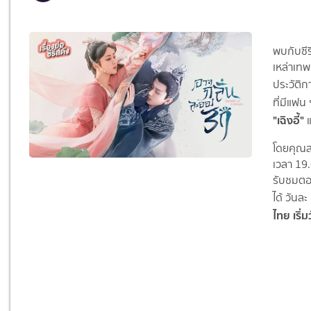
พบกับซีร
เหล่าเทพ
ประวัติก
ที่มีแฟน
"เฉิงอี้"
โดยคุณสา
เวลา 19
รับชมตอ
ได้ วัน
ไทย เริ่ม