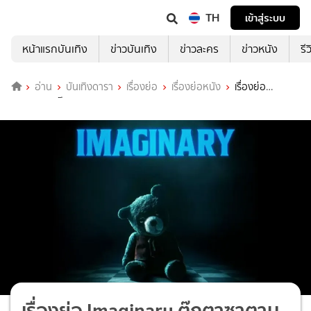
TH
เข้าสู่ระบบ
หน้าแรกบันเทิง
ข่าวบันเทิง
ข่าวละคร
ข่าวหนัง
รี
อ่าน
บันเทิงดารา
เรื่องย่อ
เรื่องย่อหนัง
เรื่องย่อ
Imaginary ตุ๊กตาซาตาน
เรื่องย่อ Imaginary ตุ๊กตาซาตาน