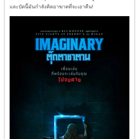
และบัดนี้มันกำลังคิดอาฆาตที่จะเอาคืน!