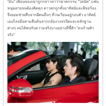
“มีน” เพื่อนของเขาถูกกล่าวหาว่าฆาตกรรม “โดนัท” แฟน
หนุ่มตายจนต้องติดคุก ดาวตกถูกทั้งอาทิตย์และผีขอร้อง
จึงยอมช่วยสืบจากผีตนอื่นๆ ที่วนเวียนอยู่รอบตัว อาทิตย์
เองก็ลงมือตามสืบค้นจากกล้องวงจรปิดและหลักฐาน
ต่างๆ จนได้พบกับความจริงบางอย่างที่ชี้ตัว “คนร้ายตัว
จริง”