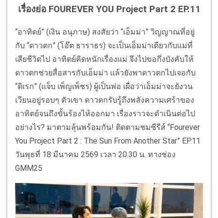
เรื่องย่อ FOUREVER YOU Project Part 2 EP.11
“อาทิตย์” (เงิน อนุภาษ) สงสัยว่า “เอ็มม่า” วิญญาณที่อยู่
กับ “ดาวตก” (โอ๊ต ธาราธร) จะเป็นเอ็มม่าเดียวกับแม่ที่
เสียชีวิตไป อาทิตย์คิดหนักเรื่องแม่ จึงไปขอกึ่งบังคับให้
ดาวตกช่วยสื่อสารกับเอ็มม่า แล้วยังพาดาวตกไปเจอกับ
“ดิเรก” (แจ็บ เพ็ญเพ็ชร) ผู้เป็นพ่อ เผื่อว่าเอ็มม่าจะยังวน
เวียนอยู่รอบๆ ตัวเขา ดาวตกรับรู้ถึงพลังความเศร้าของ
อาทิตย์จนถึงขั้นร้องไห้ออกมา เรื่องราวจะดำเนินต่อไป
อย่างไร? มาตามลุ้นพร้อมกัน! ติดตามชมซีรีส์ “Fourever
You Project Part 2 : The Sun From Another Star” EP.11
วันพุธที่ 18 มีนาคม 2569 เวลา 20.30 น. ทางช่อง
GMM25