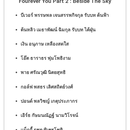
Fourever You Part 2 : Beside The Sky
บีเวอร์ พรรษพล เจนสรรพกิจกุล รับบท ต้นฟ้า
ต้นหลิว เมธาพัฒน์ ฉิมกุล รับบท ไต้ฝุ่น
เงิน อนุภาษ เหลืองสดใส
โอ๊ต ธาราธร พุ่มโพธิงาม
พาย ศรัณวุฒิ นิตยสุทธิ
กอล์ฟ พสธร เลิศสถิตย์วงศ์
ปอนด์ พลวิชญ์ เกตุประภากร
เอิร์ธ กัษมนณัฏฐ์ นามวิโรจน์
แม็กกี้ รชต พิเชฐโชติ