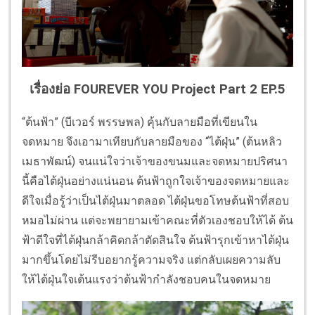
เรื่องย่อ FOUREVER YOU Project Part 2 EP.5
​“ต้นฟ้า” (บีเวอร์ พรรษพล) คุ้นกับลายมือที่เขียนใน
จดหมาย จึงเอามาเทียบกับลายมือของ “ไต้ฝุ่น” (ต้นหลิว
เมธาพัฒน์) จนแน่ใจว่าเจ้าของขนมและจดหมายปริศนา
นี้คือไต้ฝุ่นอย่างแน่นอน ต้นฟ้าถูกใจเจ้าของจดหมายและ
ดีใจเมื่อรู้ว่าเป็นไต้ฝุ่นมาตลอด ไต้ฝุ่นขอโทษต้นฟ้าที่สอบ
หมอไม่ผ่าน แต่จะพยายามเข้าคณะที่ตัวเองชอบให้ได้ ต้น
ฟ้าดีใจที่ไต้ฝุ่นกล้าคิดกล้าตัดสินใจ ต้นฟ้ารุกเข้าหาไต้ฝุ่น
มากขึ้นโดยไม่รีบอยากรู้ความจริง แต่กลับเผยความลับ
ให้ไต้ฝุ่นใจเต้นแรงว่าต้นฟ้ากำลังชอบคนในจดหมาย