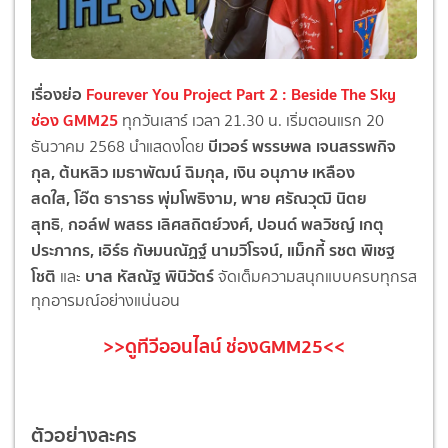
เรื่องย่อ
Fourever You Project Part 2 : Beside The Sky
ช่อง GMM25
ทุกวันเสาร์ เวลา 21.30 น. เริ่มตอนแรก 20
บีเวอร์ พรรษพล เจนสรรพกิจ
ธันวาคม 2568 นำแสดงโดย
กุล
,
ต้นหลิว เมธาพัฒน์ ฉิมกุล
,
เงิน อนุภาษ เหลือง
สดใส
,
โอ๊ต ธาราธร พุ่มโพธิงาม
,
พาย ศรัณวุฒิ นิตย
สุทธิ
กอล์ฟ พสธร
เลิศสถิตย์วงศ์
,
ปอนด์ พลวิชญ์ เกตุ
,
ประภากร
,
เอิร์ธ กัษมนณัฏฐ์ นามวิโรจน์
,
แม็กกี้ รชต พิเชฐ
โชติ
บาส หัสณัฐ พินิวัตร์
และ
จัดเต็มความสนุกแบบครบทุกรส
ทุ
กอารมณ์อย่างแน่นอน
>>ดูทีวีออนไลน์ ช่องGMM25<<
ตัวอย่างละคร