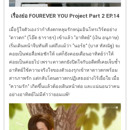
เรื่องย่อ FOUREVER YOU Project Part 2 EP.14
เมื่อรู้ใจตัวเองว่ากำลังตกหลุมรักหนุ่มอินโทรเวิร์ตอย่าง
“ดาวตก” (โอ๊ต ธาราธร) เข้าแล้ว “อาทิตย์” (เงิน อนุภาษ)
เริ่มเดินหน้าจีบทันที แต่ถึงแม้ว่า “นอร์ธ” (บาส หัสณัฐ) จะ
คอยเป็นพ่อสื่อพ่อชักให้ แต่ก็ยังคอยเตือนอาทิตย์ว่าให้
ค่อยเป็นค่อยไป เพราะดาวตกยังปิดใจกับอดีตที่เคยเจ็บช้ำ
อาทิตย์ใช้ความจริงใจของตัวเองรุกเข้าหาดาวตกพร้อม
สารภาพรัก แต่กลับโดนดาวตกปฏิเสธอย่างไร้เยื่อใย เมื่อ
“ความรัก” เกิดขึ้นแล้วต้องเดินหน้าต่อ และแน่นอนว่าคน
อย่างอาทิตย์ไม่มีคำว่ายอมแพ้!