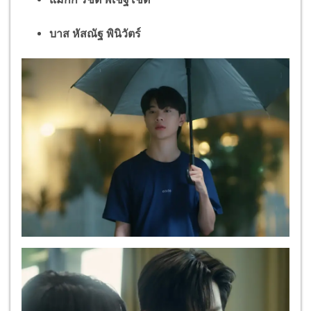
บาส หัสณัฐ พินิวัตร์