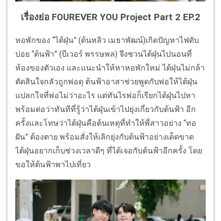
เรื่องย่อ FOUREVER YOU Project Part 2 EP.2
​หอพักของ “ไต้ฝุ่น” (ต้นหลิว เมธาพัฒน์)เกิดปัญหาไฟดับ
บ่อย “ต้นฟ้า” (บีเวอร์ พรรษพล) จึงชวนไต้ฝุ่นไปนอนที่
ห้องของตัวเอง และแนะนำให้หาหอพักใหม่ ไต้ฝุ่นไม่กล้า
ตัดสินใจกลัวถูกพ่อดุ ต้นฟ้าอาสาช่วยพูดกับพ่อให้ไต้ฝุ่น
แปลกใจที่พ่อไม่ว่าอะไร แต่ทันไรพ่อก็เรียกไต้ฝุ่นไปหา
พร้อมต่อว่าทันทีที่รู้ว่าไต้ฝุ่นเข้าไปยุ่งเกี่ยวกับต้นฟ้า อีก
ครั้งและโทษว่าไต้ฝุ่นคือต้นเหตุที่ทำให้พี่สาวอย่าง “ทอ
ฝัน” ต้องตาย พร้อมสั่งให้เลิกยุ่งกับต้นฟ้าอย่างเด็ดขาด
ไต้ฝุ่นอยากเก็บช่วงเวลาดีๆ ที่ได้เจอกับต้นฟ้าอีกครั้ง โดย
ขอให้ต้นฟ้าพาไปเที่ยว