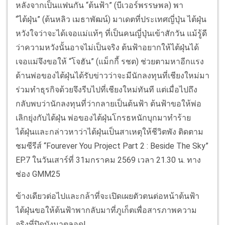
หลังจากเป็นแฟนกัน “ต้นฟ้า” (บีเวอร์พรรษพล) พา
“ไต้ฝุ่น” (ต้นหลิว เมธาพัฒน์) มาเดตที่ประเทศญี่ปุ่น ไต้ฝุ่น
หวังใจว่าจะได้เจอแม่แท้ๆ ที่เป็นคนญี่ปุ่นเข้าสักวัน แม้รู้ดี
ว่าความหวังนั้นอาจไม่เป็นจริง ต้นฟ้าอยากให้ไต้ฝุ่นได้
เจอแม่จึงขอให้ “โจฮัน” (แม็กกี้ รชต) ช่วยตามหาอีกแรง
ด้านพ่อของไต้ฝุ่นได้รับข่าวว่าจะมีนักลงทุนที่เชียงใหม่มา
ร่วมทำธุรกิจด้วยจึงรีบไปที่เชียงใหม่ทันที แต่เมื่อไปถึง
กลับพบว่านักลงทุนที่ว่ากลายเป็นต้นฟ้า ต้นฟ้าขอให้พ่อ
เลิกยุ่งกับไต้ฝุ่น พ่อของไต้ฝุ่นโกรธหนักบุกมาทำร้าย
ไต้ฝุ่นและกล่าวหาว่าไต้ฝุ่นเป็นสาเหตุให้ชีวิตพัง ติดตาม
ชมซีรีส์ “Fourever You Project Part 2 : Beside The Sky”
EP.7 ในวันเสาร์ที่ 31มกราคม 2569 เวลา 21.30 น. ทาง
ช่อง GMM25
ข้างเดียวต่อไปและกล้าที่จะเปิดเผยตัวตนต่อหน้าต้นฟ้า
ไต้ฝุ่นขอให้ต้นฟ้าพากลับมาที่ภูเก็ตเพื่อสารภาพความ
จริงที่ปิดบังมาตลอด!