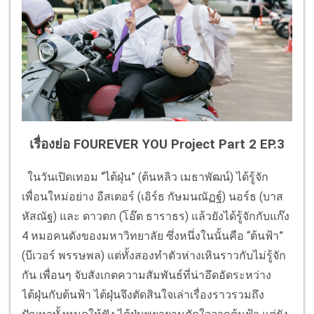
เรื่องย่อ FOUREVER YOU Project Part 2 EP.3
ในวันเปิดเทอม “ไต้ฝุ่น” (ต้นหลิว เมธาพัฒน์) ได้รู้จัก
เพื่อนใหม่อย่าง อีสเตอร์ (เอิร์ธ กัษมนณัฏฐ์) นอร์ธ (บาส
หัสณัฐ) และ ดาวตก (โอ๊ต ธาราธร) แล้วยังได้รู้จักกับแก๊ง
4 หมอคนดังของมหาวิทยาลัย ซึ่งหนึ่งในนั้นคือ “ต้นฟ้า”
(บีเวอร์ พรรษพล) แต่ทั้งสองทำตัวห่างเหินราวกับไม่รู้จัก
กัน เพื่อนๆ จับสังเกตความสัมพันธ์ที่น่าอึดอัดระหว่าง
ไต้ฝุ่นกับต้นฟ้า ไต้ฝุ่นจึงตัดสินใจเล่าเรื่องราวรวมถึง