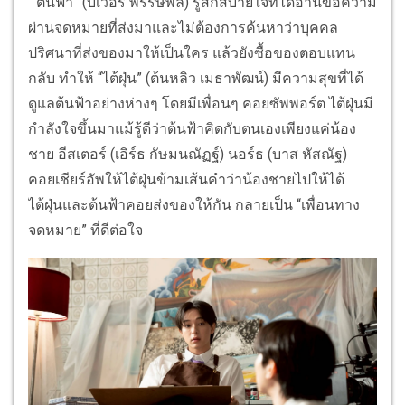
“ต้นฟ้า” (บีเวอร์ พรรษพล) รู้สึกสบายใจที่ได้อ่านข้อความ
ผ่านจดหมายที่ส่งมาและไม่ต้องการค้นหาว่าบุคคล
ปริศนาที่ส่งของมาให้เป็นใคร แล้วยังซื้อของตอบแทน
กลับ ทำให้ “ไต้ฝุ่น” (ต้นหลิว เมธาพัฒน์) มีความสุขที่ได้
ดูแลต้นฟ้าอย่างห่างๆ โดยมีเพื่อนๆ คอยซัพพอร์ต ไต้ฝุ่นมี
กำลังใจขึ้นมาแม้รู้ดีว่าต้นฟ้าคิดกับตนเองเพียงแค่น้อง
ชาย อีสเตอร์ (เอิร์ธ กัษมนณัฏฐ์) นอร์ธ (บาส หัสณัฐ)
คอยเชียร์อัพให้ไต้ฝุ่นข้ามเส้นคำว่าน้องชายไปให้ได้
ไต้ฝุ่นและต้นฟ้าคอยส่งของให้กัน กลายเป็น “เพื่อนทาง
จดหมาย” ที่ดีต่อใจ