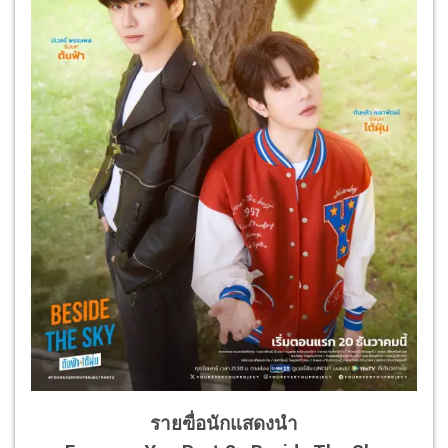
รายฃื่อนักแสดงนำ