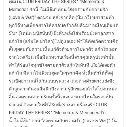
เดิมใน CLUB FRIDAY THE SERIES " "Moments &
Memories รักนี้...ไม่มีลืม" ตอน “สงครามกับความรัก
(Love & War)” ตอนจบ หลังจากคิด (บีม กวี) พยายามทำ
ทุกวิถีทางเพื่ออยากให้ครอบครัวกลับคืนมาเหมือนเดิมแต่
มีนา (โดนัท มนัสนันท์) ยิ่งหันหลังใส่พร้อมยังพาลูกสาว
แก้วใส (แก้มใส ปวริศา) ไปดูแลเอง ทำให้คิดเกิดความคิด
สั้นๆผสมกับความเห็นแก่ตัวด้วยการไปพาตัว แก้วใส ออก
จากโรงเรียน เมื่อมีนาทราบเรื่องนี้จากคุณครูประจำชั้น
ทำให้ร้อนใจทุกข์ใจตามหาตัวแก้วใสทันที เมื่อได้เจอตัว
แก้วใส มีนา ก็ไม่ฟังเหตุผลใดๆจากคิด ทั้งสิ้นทำให้ทั้งคู่
ระเบิดอารมณ์ใส่กันแบบรุนแรง และต่างฝ่ายต่างแย่งชิง
ตัวลูกสาวกันจนลืมนึกถึงความรู้สึกของแก้วใสไปจนหมด
สิ้น สงครามความรักครั้งนี้จะจบลงแบบไหนใครจะเป็น
ฝ่ายแพ้ ติดตามในซีรีส์รักที่สร้างจากเรื่องจริง CLUB
FRIDAY THE SERIES " "Moments & Memories รัก
นี้...ไม่มีลืม" ตอน “สงครามกับความรัก (Love & War)” วัน