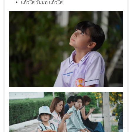
แก้วใส รับบท แก้วใส