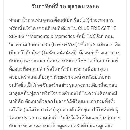
วันอาทิตย์ที่ 15 ตุลาคม 2566
ทำเอาน้ำตาแฟนๆคลอตั้งแต่เปิดเรื่องไม่รู้ว่าจะสงสาร
หรือเห็นใจใครก่อนดีเลยทีเดียว ใน CLUB FRIDAY THE
SERIES " "Moments & Memories รักนี้...ไม่มีลืม" ตอน
“สงครามกับความรัก (Love & War)” ซึ่ง Ep.2 หลังจาก คิด
(บีม กวี) กับมีนา (โดนัท มนัสนันท์) ต้องหย่าร้างแยกทาง
กันเหตุ เพราะมีนาเบื่อหน่ายกับการใช้ชีวิตเป็นแม่บ้านที่
ต้องละทิ้งความสำเร็จในหน้าที่การงานเพื่อมาดูแล
ครอบครัวและเลี้ยงลูก ด้วยความเหน็ดเหนื่อยเก็บกด
จนถึงขั้นเป็นโรคซึมเศร้าอย่างรุนแรงทางเดียวที่จะกลับ
มาดูแลฟื้นฟูสภาพจิตใจของตัวเองได้ ในความคิดของมี
นาก็คือ ต้องพาตัวออกไปจากวิถีชีวิตแบบเก่ารวมทั้งทิ้ง
แก้วใส (แก้มใส ปวริศา) ลูกสาวตัวเล็กๆเอาไว้ให้คิดพ่อผู้
ไม่เคยประสบความสำเร็จกับสิ่งใดในชีวิตและต้องวุ่นวาย
กับการทำงานหาเงินเลี้ยงดูครอบครัวที่เป็นคนดูแลแต่